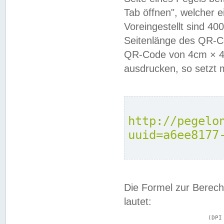
Tab öffnen", welcher 
Voreingestellt sind 4
Seitenlänge des QR-C
QR-Code von 4cm × 4c
ausdrucken, so setzt 
http://pegelo
uuid=a6ee8177
Die Formel zur Berech
lautet:
			(DPI × Druckkantenlänge in cm) ÷ 2,54 = Kantenlänge in Pixel
