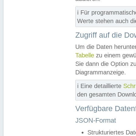
ℹ️ Für programmatisch
Werte stehen auch d
Zugriff auf die D
Um die Daten herunter
Tabelle
zu einem gewün
Sie dann die Option z
Diagrammanzeige.
ℹ️ Eine detaillierte
Schr
den gesamten Downlo
Verfügbare Daten
JSON-Format
Strukturiertes Da