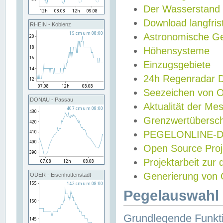
Der Wasserstand
Download langfris
RHEIN - Koblenz
Astronomische Gez
Höhensysteme
Einzugsgebiete
24h Regenradar
Seezeichen von 
DONAU - Passau
Aktualität der Me
Grenzwertübersch
PEGELONLINE-Di
Open Source Projek
Projektarbeit zur
Generierung von 
ODER - Eisenhüttenstadt
Pegelauswahl 
Grundlegende Funkti