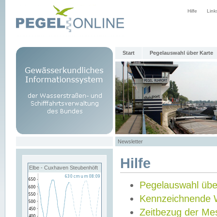
Hilfe
Link
Start
Pegelauswahl über Karte
Newsletter
Hilfe
Elbe - Cuxhaven Steubenhöft
Pegelauswahl übe
Kennzeichnende 
Zeitbezug der Me