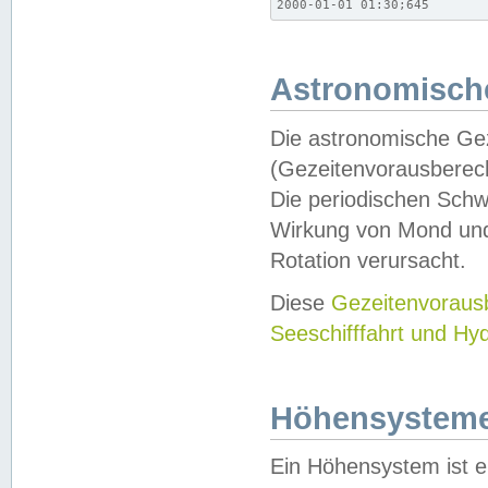
2000-01-01 01:30;645
Astronomische
Die astronomische Gez
(Gezeitenvorausberec
Die periodischen Schw
Wirkung von Mond und
Rotation verursacht.
Diese
Gezeitenvorau
Seeschifffahrt und Hy
Höhensystem
Ein Höhensystem ist e