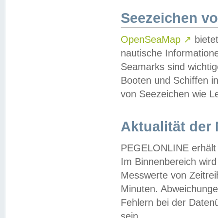
Seezeichen v
OpenSeaMap
↗
biete
nautische Information
Seamarks sind wichtig
Booten und Schiffen i
von Seezeichen wie Le
Aktualität der
PEGELONLINE erhält u
Im Binnenbereich wird 
Messwerte von Zeitreih
Minuten. Abweichungen
Fehlern bei der Daten
sein.