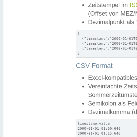
Zeitstempel im
IS
(Offset von MEZ
Dezimalpunkt als
[

  {"timestamp":"2000-01-01T0
  {"timestamp":"2000-01-01T0
  {"timestamp":"2000-01-01T0
]
CSV-Format
Excel-kompatibles
Vereinfachte Zeit
Sommerzeitumstel
Semikolon als Fel
Dezimalkomma (de
timestamp;value

2000-01-01 01:00;646

2000-01-01 01:15;646
