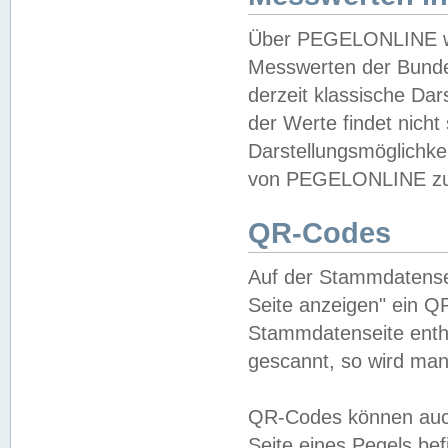
Über PEGELONLINE wer
Messwerten der Bundes
derzeit klassische Da
der Werte findet nicht 
Darstellungsmöglichkei
von PEGELONLINE zu 
QR-Codes
Auf der Stammdatensei
Seite anzeigen" ein Q
Stammdatenseite enthä
gescannt, so wird man
QR-Codes können auc
Seite eines Pegels be