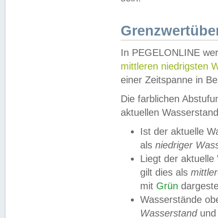
Grenzwertüber
In PEGELONLINE werde
mittleren niedrigsten
einer Zeitspanne in Be
Die farblichen Abstuf
aktuellen Wasserstand
Ist der aktuelle 
als
niedriger Was
Liegt der aktue
gilt dies als
mittle
mit
Grün
dargestel
Wasserstände obe
Wasserstand
und