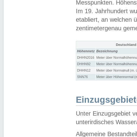
Messpunkten. Höhensy
Im 19. Jahrhundert wu
etabliert, an welchen 
zentimetergenau gem
Deutschland
Höhennetz
Bezeichnung
DHHN2016
Meter über Normalhöhennul
DHHN92
Meter über Normalhöhennul
DHHN12
Meter über Normalnull (m. 
SNN76
Meter über Höhennormal (m
Einzugsgebiet
Unter Einzugsgebiet v
unterirdisches Wasser
Allgemeine Bestandtei