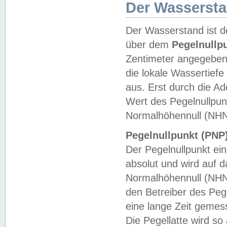
Der Wasserst
Der Wasserstand ist d
über dem
Pegelnullp
Zentimeter angegeben
die lokale Wassertie
aus. Erst durch die A
Wert des Pegelnullpun
Normalhöhennull (NHN
Pegelnullpunkt (PNP)
Der Pegelnullpunkt ei
absolut und wird auf
Normalhöhennull (NHN
den Betreiber des Pege
eine lange Zeit geme
Die Pegellatte wird s