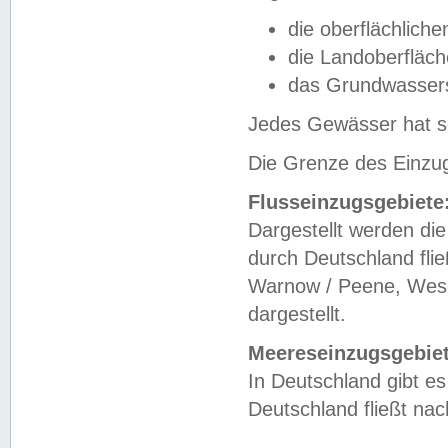
die oberflächlich
die Landoberfläc
das Grundwasser
Jedes Gewässer hat se
Die Grenze des Einzug
Flusseinzugsgebiete
Dargestellt werden die
durch Deutschland fli
Warnow / Peene, Weser
dargestellt.
Meereseinzugsgebiet
In Deutschland gibt 
Deutschland fließt n