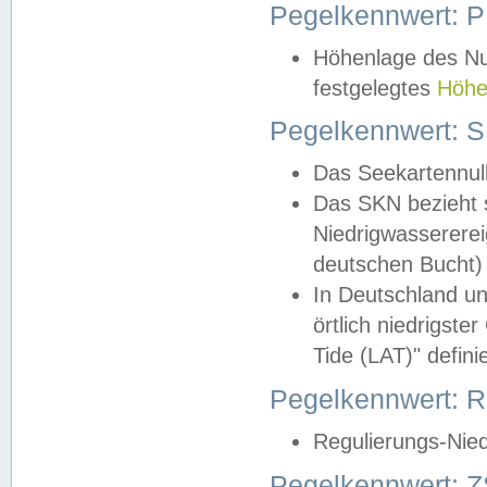
Pegelkennwert: 
Höhenlage des Nul
festgelegtes
Höhe
Pegelkennwert: 
Das Seekartennull
Das SKN bezieht s
Niedrigwassererei
deutschen Bucht) 
In Deutschland un
örtlich niedrigst
Tide (LAT)" definie
Pegelkennwert:
Regulierungs-Nie
Pegelkennwert: Z