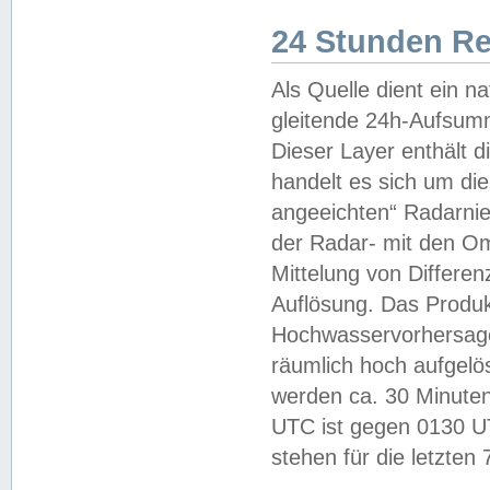
24 Stunden R
Als Quelle dient ein n
gleitende 24h-Aufsum
Dieser Layer enthält
handelt es sich um di
angeeichten“ Radarnie
der Radar- mit den O
Mittelung von Differe
Auflösung. Das Produk
Hochwasservorhersagez
räumlich hoch aufgelö
werden ca. 30 Minuten
UTC ist gegen 0130 UTC
stehen für die letzten