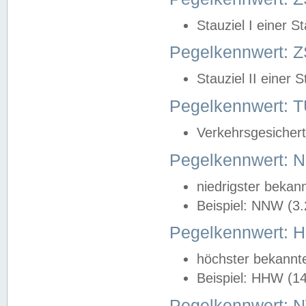
Stauziel I einer S
Pegelkennwert: Z
Stauziel II einer 
Pegelkennwert:
Verkehrsgesichert
Pegelkennwert:
niedrigster bekan
Beispiel: NNW (3
Pegelkennwert:
höchster bekannt
Beispiel: HHW (1
Pegelkennwert: 