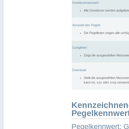
Gewässerauswahl
Alle Gewässer werden aufgelist
Auswahl des Pegels
Die Pegellisten zeigen alle ver
Ganglinien
Zeigt die ausgewählten Messwer
Download
Stellt die ausgewählten Messwer
kann txt, csv oder zrxp verwen
Kennzeichnen
Pegelkennwer
Pegelkennwert: 