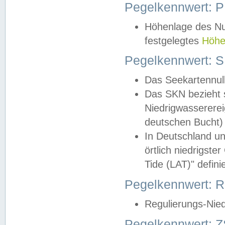
Pegelkennwert: 
Höhenlage des Nul
festgelegtes
Höhe
Pegelkennwert: 
Das Seekartennull
Das SKN bezieht s
Niedrigwassererei
deutschen Bucht) 
In Deutschland un
örtlich niedrigst
Tide (LAT)" definie
Pegelkennwert:
Regulierungs-Nie
Pegelkennwert: Z