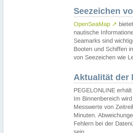
Seezeichen v
OpenSeaMap
↗
biete
nautische Information
Seamarks sind wichtig
Booten und Schiffen i
von Seezeichen wie Le
Aktualität der
PEGELONLINE erhält u
Im Binnenbereich wird 
Messwerte von Zeitreih
Minuten. Abweichungen
Fehlern bei der Daten
sein.