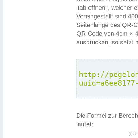
Tab öffnen", welcher 
Voreingestellt sind 4
Seitenlänge des QR-C
QR-Code von 4cm × 4c
ausdrucken, so setzt 
http://pegelo
uuid=a6ee8177
Die Formel zur Berech
lautet:
			(DPI × Druckkantenlänge in cm) ÷ 2,54 = Kantenlänge in Pixel
