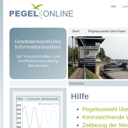
Hilfe
Link
Start
Pegelauswahl über Karte
Newsletter
Hilfe
Elbe - Cuxhaven Steubenhöft
Pegelauswahl übe
Kennzeichnende 
Zeitbezug der Me