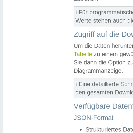
ℹ️ Für programmatisch
Werte stehen auch d
Zugriff auf die D
Um die Daten herunter
Tabelle
zu einem gewün
Sie dann die Option z
Diagrammanzeige.
ℹ️ Eine detaillierte
Schr
den gesamten Downlo
Verfügbare Daten
JSON-Format
Strukturiertes Da