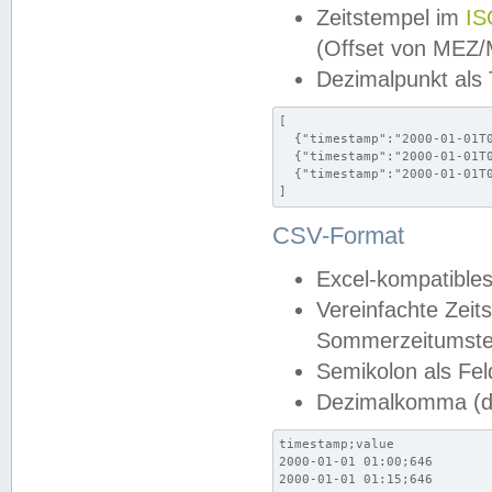
Zeitstempel im
IS
(Offset von MEZ
Dezimalpunkt als
[

  {"timestamp":"2000-01-01T0
  {"timestamp":"2000-01-01T0
  {"timestamp":"2000-01-01T0
]
CSV-Format
Excel-kompatibles
Vereinfachte Zeit
Sommerzeitumstel
Semikolon als Fel
Dezimalkomma (de
timestamp;value

2000-01-01 01:00;646

2000-01-01 01:15;646
