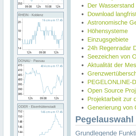
Der Wasserstand
Download langfris
RHEIN - Koblenz
Astronomische Gez
Höhensysteme
Einzugsgebiete
24h Regenradar
Seezeichen von 
DONAU - Passau
Aktualität der Me
Grenzwertübersch
PEGELONLINE-Di
Open Source Projek
Projektarbeit zur
Generierung von 
ODER - Eisenhüttenstadt
Pegelauswahl 
Grundlegende Funkti