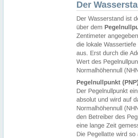
Der Wasserst
Der Wasserstand ist d
über dem
Pegelnullp
Zentimeter angegeben
die lokale Wassertie
aus. Erst durch die A
Wert des Pegelnullpun
Normalhöhennull (NHN
Pegelnullpunkt (PNP)
Der Pegelnullpunkt ei
absolut und wird auf
Normalhöhennull (NHN
den Betreiber des Pege
eine lange Zeit geme
Die Pegellatte wird s