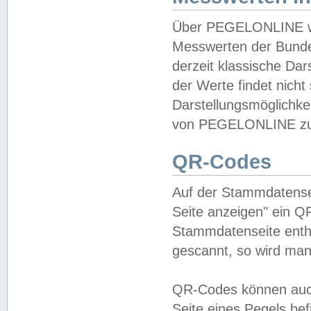
Über PEGELONLINE wer
Messwerten der Bundes
derzeit klassische Da
der Werte findet nicht 
Darstellungsmöglichkei
von PEGELONLINE zu 
QR-Codes
Auf der Stammdatensei
Seite anzeigen" ein Q
Stammdatenseite enthä
gescannt, so wird man
QR-Codes können auc
Seite eines Pegels be