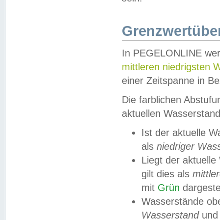
Grenzwertüber
In PEGELONLINE werde
mittleren niedrigsten
einer Zeitspanne in Be
Die farblichen Abstuf
aktuellen Wasserstand
Ist der aktuelle 
als
niedriger Was
Liegt der aktue
gilt dies als
mittle
mit
Grün
dargestel
Wasserstände obe
Wasserstand
und