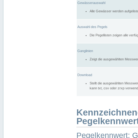
Gewässerauswahl
Alle Gewässer werden aufgelist
Auswahl des Pegels
Die Pegellisten zeigen alle ver
Ganglinien
Zeigt die ausgewählten Messwer
Download
Stellt die ausgewählten Messwer
kann txt, csv oder zrxp verwen
Kennzeichnen
Pegelkennwer
Pegelkennwert: 