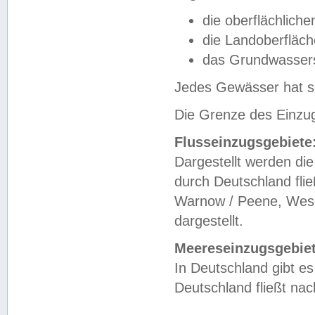
die oberflächlich
die Landoberfläc
das Grundwasser
Jedes Gewässer hat se
Die Grenze des Einzug
Flusseinzugsgebiete
Dargestellt werden die
durch Deutschland fli
Warnow / Peene, Weser
dargestellt.
Meereseinzugsgebiet
In Deutschland gibt 
Deutschland fließt n