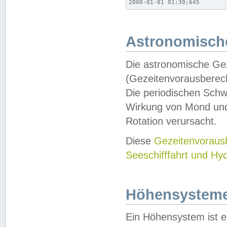
2000-01-01 01:30;645
Astronomische
Die astronomische Gez
(Gezeitenvorausberec
Die periodischen Schw
Wirkung von Mond und
Rotation verursacht.
Diese
Gezeitenvorau
Seeschifffahrt und Hy
Höhensystem
Ein Höhensystem ist e