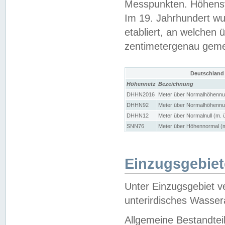
Messpunkten. Höhensy
Im 19. Jahrhundert wu
etabliert, an welchen 
zentimetergenau gem
Deutschland
Höhennetz
Bezeichnung
DHHN2016
Meter über Normalhöhennul
DHHN92
Meter über Normalhöhennul
DHHN12
Meter über Normalnull (m. 
SNN76
Meter über Höhennormal (m
Einzugsgebiet
Unter Einzugsgebiet v
unterirdisches Wasser
Allgemeine Bestandtei