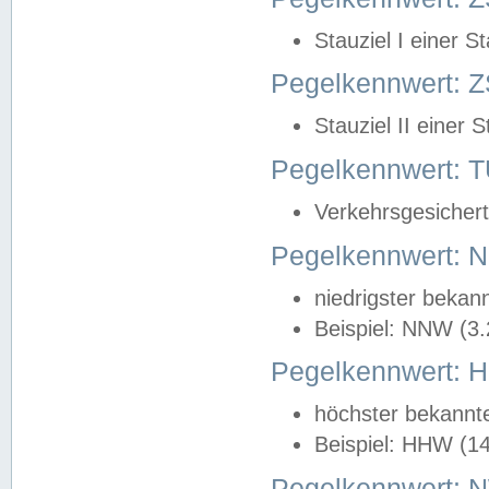
Stauziel I einer S
Pegelkennwert: Z
Stauziel II einer 
Pegelkennwert:
Verkehrsgesichert
Pegelkennwert:
niedrigster bekan
Beispiel: NNW (3
Pegelkennwert:
höchster bekannt
Beispiel: HHW (1
Pegelkennwert: 