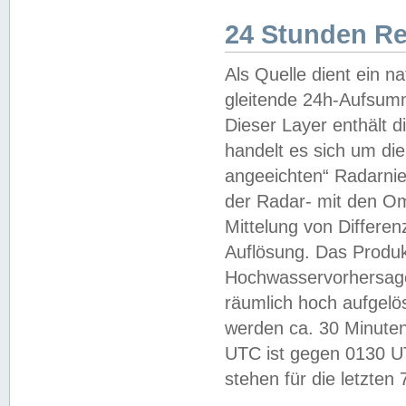
24 Stunden R
Als Quelle dient ein n
gleitende 24h-Aufsum
Dieser Layer enthält
handelt es sich um di
angeeichten“ Radarnie
der Radar- mit den O
Mittelung von Differe
Auflösung. Das Produk
Hochwasservorhersagez
räumlich hoch aufgelö
werden ca. 30 Minuten
UTC ist gegen 0130 UTC
stehen für die letzten