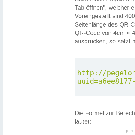
Tab öffnen", welcher 
Voreingestellt sind 4
Seitenlänge des QR-C
QR-Code von 4cm × 4c
ausdrucken, so setzt 
http://pegelo
uuid=a6ee8177
Die Formel zur Berech
lautet:
			(DPI × Druckkantenlänge in cm) ÷ 2,54 = Kantenlänge in Pixel
