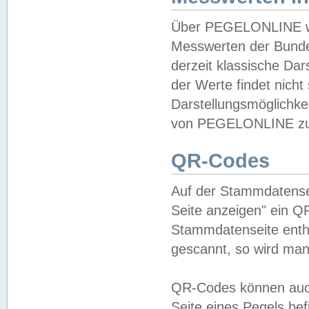
Über PEGELONLINE wer
Messwerten der Bundes
derzeit klassische Da
der Werte findet nicht 
Darstellungsmöglichkei
von PEGELONLINE zu 
QR-Codes
Auf der Stammdatensei
Seite anzeigen" ein Q
Stammdatenseite enthä
gescannt, so wird man
QR-Codes können auc
Seite eines Pegels be