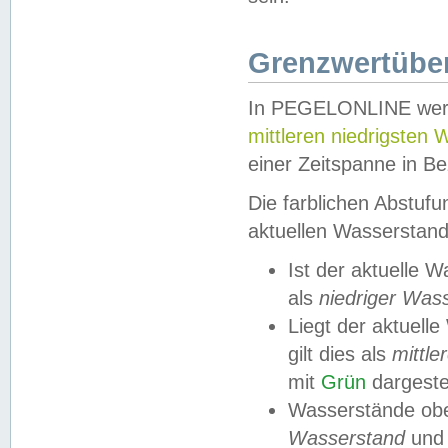
Grenzwertüber
In PEGELONLINE werde
mittleren niedrigsten
einer Zeitspanne in Be
Die farblichen Abstuf
aktuellen Wasserstand
Ist der aktuelle 
als
niedriger Was
Liegt der aktue
gilt dies als
mittle
mit
Grün
dargestel
Wasserstände obe
Wasserstand
und