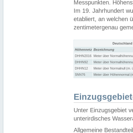
Messpunkten. Höhensy
Im 19. Jahrhundert wu
etabliert, an welchen 
zentimetergenau gem
Deutschland
Höhennetz
Bezeichnung
DHHN2016
Meter über Normalhöhennul
DHHN92
Meter über Normalhöhennul
DHHN12
Meter über Normalnull (m. 
SNN76
Meter über Höhennormal (m
Einzugsgebiet
Unter Einzugsgebiet v
unterirdisches Wasser
Allgemeine Bestandtei