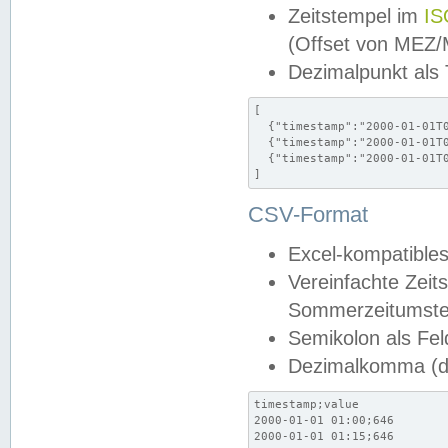
Zeitstempel im
IS
(Offset von MEZ
Dezimalpunkt als
[

  {"timestamp":"2000-01-01T0
  {"timestamp":"2000-01-01T0
  {"timestamp":"2000-01-01T0
]
CSV-Format
Excel-kompatibles
Vereinfachte Zeit
Sommerzeitumstel
Semikolon als Fel
Dezimalkomma (de
timestamp;value

2000-01-01 01:00;646

2000-01-01 01:15;646
