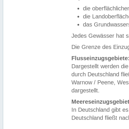
die oberflächlich
die Landoberfläc
das Grundwasser
Jedes Gewässer hat se
Die Grenze des Einzug
Flusseinzugsgebiete
Dargestellt werden die
durch Deutschland fli
Warnow / Peene, Weser
dargestellt.
Meereseinzugsgebiet
In Deutschland gibt 
Deutschland fließt n