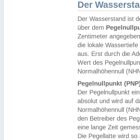
Der Wasserst
Der Wasserstand ist d
über dem
Pegelnullp
Zentimeter angegeben
die lokale Wassertie
aus. Erst durch die A
Wert des Pegelnullpun
Normalhöhennull (NHN
Pegelnullpunkt (PNP)
Der Pegelnullpunkt ei
absolut und wird auf
Normalhöhennull (NHN
den Betreiber des Pege
eine lange Zeit geme
Die Pegellatte wird s