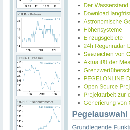
Der Wasserstand
Download langfris
RHEIN - Koblenz
Astronomische Gez
Höhensysteme
Einzugsgebiete
24h Regenradar
Seezeichen von 
DONAU - Passau
Aktualität der Me
Grenzwertübersch
PEGELONLINE-Di
Open Source Projek
Projektarbeit zur
Generierung von 
ODER - Eisenhüttenstadt
Pegelauswahl 
Grundlegende Funkti