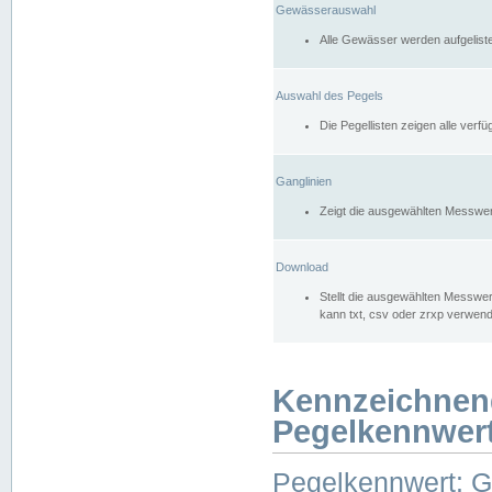
Gewässerauswahl
Alle Gewässer werden aufgelist
Auswahl des Pegels
Die Pegellisten zeigen alle ver
Ganglinien
Zeigt die ausgewählten Messwer
Download
Stellt die ausgewählten Messwer
kann txt, csv oder zrxp verwen
Kennzeichnen
Pegelkennwer
Pegelkennwert: 