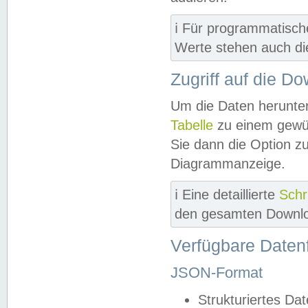
ℹ️ Für programmatisch
Werte stehen auch d
Zugriff auf die D
Um die Daten herunter
Tabelle
zu einem gewün
Sie dann die Option z
Diagrammanzeige.
ℹ️ Eine detaillierte
Schr
den gesamten Downlo
Verfügbare Daten
JSON-Format
Strukturiertes Da