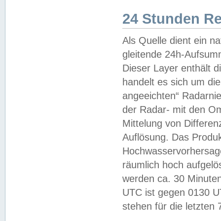
24 Stunden R
Als Quelle dient ein n
gleitende 24h-Aufsum
Dieser Layer enthält
handelt es sich um di
angeeichten“ Radarnie
der Radar- mit den O
Mittelung von Differe
Auflösung. Das Produk
Hochwasservorhersagez
räumlich hoch aufgelö
werden ca. 30 Minuten
UTC ist gegen 0130 UTC
stehen für die letzten