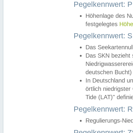
Pegelkennwert: 
Höhenlage des Nul
festgelegtes
Höhe
Pegelkennwert: 
Das Seekartennull
Das SKN bezieht s
Niedrigwassererei
deutschen Bucht) 
In Deutschland un
örtlich niedrigst
Tide (LAT)" definie
Pegelkennwert:
Regulierungs-Nie
Pegelkennwert: Z