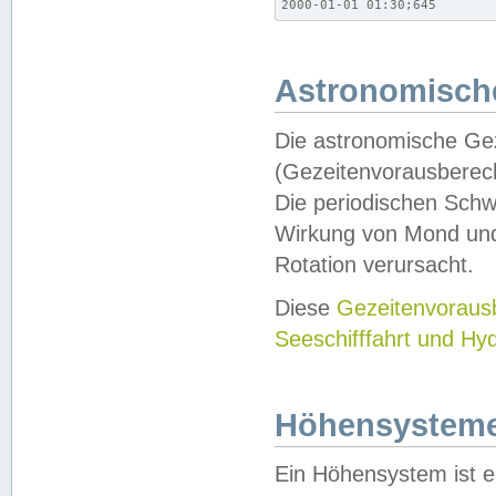
2000-01-01 01:30;645
Astronomische
Die astronomische Gez
(Gezeitenvorausberec
Die periodischen Schw
Wirkung von Mond und
Rotation verursacht.
Diese
Gezeitenvorau
Seeschifffahrt und Hy
Höhensystem
Ein Höhensystem ist e