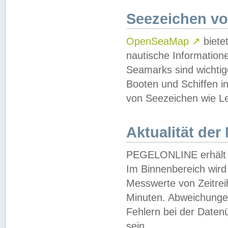
Seezeichen v
OpenSeaMap
↗
biete
nautische Information
Seamarks sind wichtig
Booten und Schiffen i
von Seezeichen wie Le
Aktualität der
PEGELONLINE erhält u
Im Binnenbereich wird 
Messwerte von Zeitreih
Minuten. Abweichungen
Fehlern bei der Daten
sein.