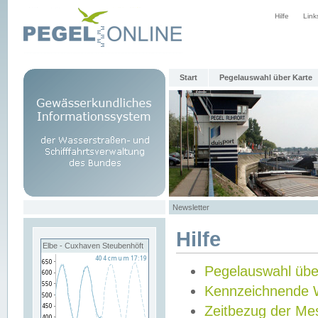
Hilfe
Link
Start
Pegelauswahl über Karte
Newsletter
Hilfe
Elbe - Cuxhaven Steubenhöft
Pegelauswahl übe
Kennzeichnende 
Zeitbezug der Me