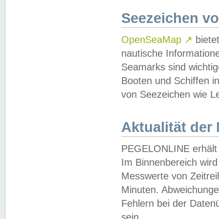
Seezeichen v
OpenSeaMap
↗
biete
nautische Information
Seamarks sind wichtig
Booten und Schiffen i
von Seezeichen wie Le
Aktualität der
PEGELONLINE erhält u
Im Binnenbereich wird 
Messwerte von Zeitreih
Minuten. Abweichungen
Fehlern bei der Daten
sein.