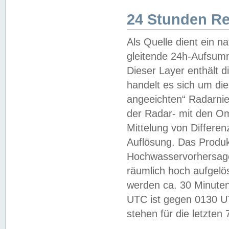
24 Stunden R
Als Quelle dient ein n
gleitende 24h-Aufsum
Dieser Layer enthält
handelt es sich um di
angeeichten“ Radarnie
der Radar- mit den O
Mittelung von Differe
Auflösung. Das Produk
Hochwasservorhersagez
räumlich hoch aufgelö
werden ca. 30 Minuten
UTC ist gegen 0130 UTC
stehen für die letzten