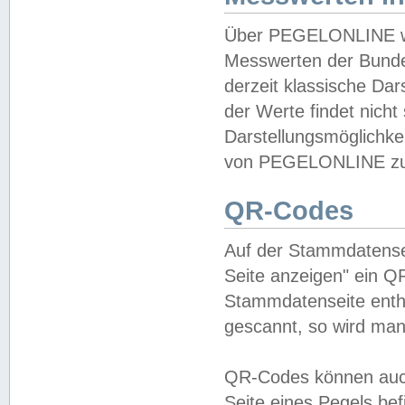
Über PEGELONLINE wer
Messwerten der Bundes
derzeit klassische Da
der Werte findet nicht 
Darstellungsmöglichkei
von PEGELONLINE zu 
QR-Codes
Auf der Stammdatensei
Seite anzeigen" ein Q
Stammdatenseite enthä
gescannt, so wird man
QR-Codes können auc
Seite eines Pegels be