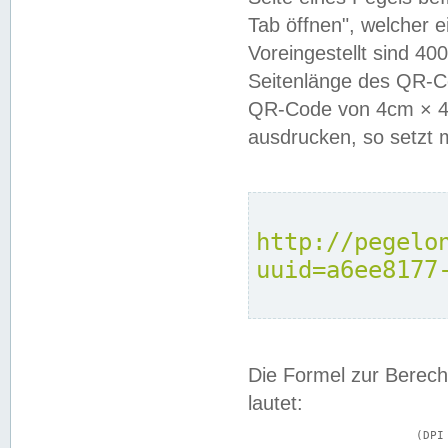
Tab öffnen", welcher 
Voreingestellt sind 4
Seitenlänge des QR-C
QR-Code von 4cm × 4c
ausdrucken, so setzt 
http://pegelo
uuid=a6ee8177
Die Formel zur Berech
lautet:
			(DPI × Druckkantenlänge in cm) ÷ 2,54 = Kantenlänge in Pixel
