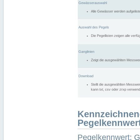
Gewässerauswahl
Alle Gewässer werden aufgelist
Auswahl des Pegels
Die Pegellisten zeigen alle ver
Ganglinien
Zeigt die ausgewählten Messwer
Download
Stellt die ausgewählten Messwer
kann txt, csv oder zrxp verwen
Kennzeichnen
Pegelkennwer
Pegelkennwert: 