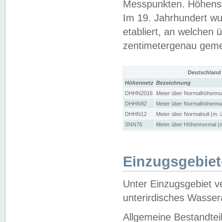
Messpunkten. Höhensy
Im 19. Jahrhundert wu
etabliert, an welchen 
zentimetergenau gem
Deutschland
Höhennetz
Bezeichnung
DHHN2016
Meter über Normalhöhennul
DHHN92
Meter über Normalhöhennul
DHHN12
Meter über Normalnull (m. 
SNN76
Meter über Höhennormal (m
Einzugsgebiet
Unter Einzugsgebiet v
unterirdisches Wasser
Allgemeine Bestandtei