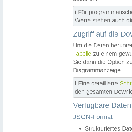
ℹ️ Für programmatisch
Werte stehen auch d
Zugriff auf die D
Um die Daten herunter
Tabelle
zu einem gewün
Sie dann die Option z
Diagrammanzeige.
ℹ️ Eine detaillierte
Schr
den gesamten Downlo
Verfügbare Daten
JSON-Format
Strukturiertes Da