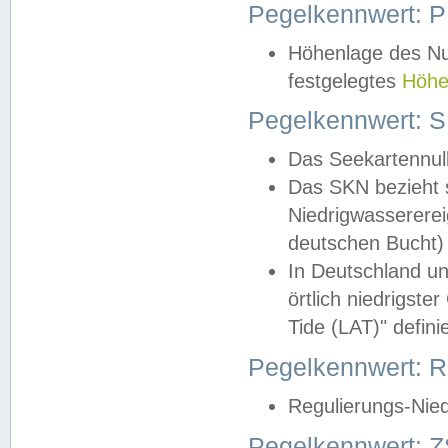
Pegelkennwert: 
Höhenlage des Nul
festgelegtes
Höhe
Pegelkennwert: 
Das Seekartennull
Das SKN bezieht s
Niedrigwassererei
deutschen Bucht) 
In Deutschland un
örtlich niedrigst
Tide (LAT)" definie
Pegelkennwert:
Regulierungs-Nie
Pegelkennwert: Z