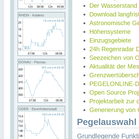
Der Wasserstand
Download langfris
RHEIN - Koblenz
Astronomische Gez
Höhensysteme
Einzugsgebiete
24h Regenradar
Seezeichen von 
DONAU - Passau
Aktualität der Me
Grenzwertübersch
PEGELONLINE-Di
Open Source Projek
Projektarbeit zur
Generierung von 
ODER - Eisenhüttenstadt
Pegelauswahl 
Grundlegende Funkti