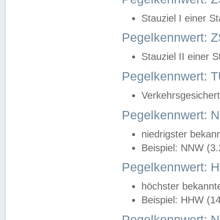
Stauziel I einer S
Pegelkennwert: Z
Stauziel II einer 
Pegelkennwert:
Verkehrsgesichert
Pegelkennwert:
niedrigster bekan
Beispiel: NNW (3
Pegelkennwert:
höchster bekannt
Beispiel: HHW (1
Pegelkennwert: 