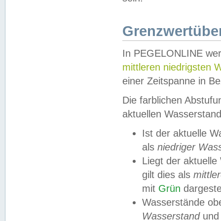
Grenzwertüber
In PEGELONLINE werde
mittleren niedrigsten
einer Zeitspanne in Be
Die farblichen Abstuf
aktuellen Wasserstand
Ist der aktuelle 
als
niedriger Was
Liegt der aktue
gilt dies als
mittle
mit
Grün
dargestel
Wasserstände obe
Wasserstand
und