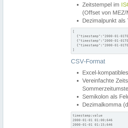
Zeitstempel im
IS
(Offset von MEZ
Dezimalpunkt als
[

  {"timestamp":"2000-01-01T0
  {"timestamp":"2000-01-01T0
  {"timestamp":"2000-01-01T0
]
CSV-Format
Excel-kompatibles
Vereinfachte Zeit
Sommerzeitumstel
Semikolon als Fel
Dezimalkomma (de
timestamp;value

2000-01-01 01:00;646

2000-01-01 01:15;646
