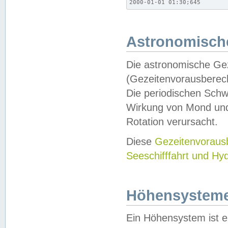
2000-01-01 01:30;645
Astronomische
Die astronomische Gez
(Gezeitenvorausberec
Die periodischen Schw
Wirkung von Mond und
Rotation verursacht.
Diese
Gezeitenvorau
Seeschifffahrt und Hy
Höhensystem
Ein Höhensystem ist e