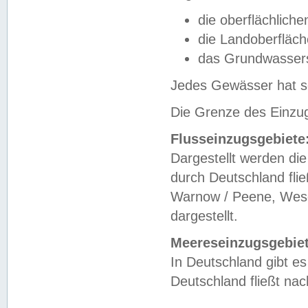
die oberflächlich
die Landoberfläc
das Grundwasser
Jedes Gewässer hat se
Die Grenze des Einzug
Flusseinzugsgebiete
Dargestellt werden die
durch Deutschland fli
Warnow / Peene, Weser
dargestellt.
Meereseinzugsgebiet
In Deutschland gibt 
Deutschland fließt n