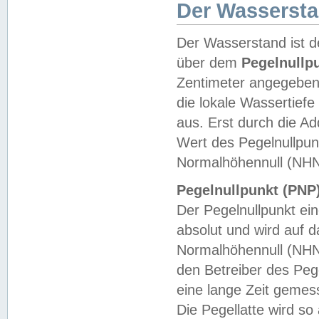
Der Wasserst
Der Wasserstand ist d
über dem
Pegelnullp
Zentimeter angegeben
die lokale Wassertie
aus. Erst durch die A
Wert des Pegelnullpun
Normalhöhennull (NHN
Pegelnullpunkt (PNP)
Der Pegelnullpunkt ei
absolut und wird auf
Normalhöhennull (NHN
den Betreiber des Pege
eine lange Zeit geme
Die Pegellatte wird s