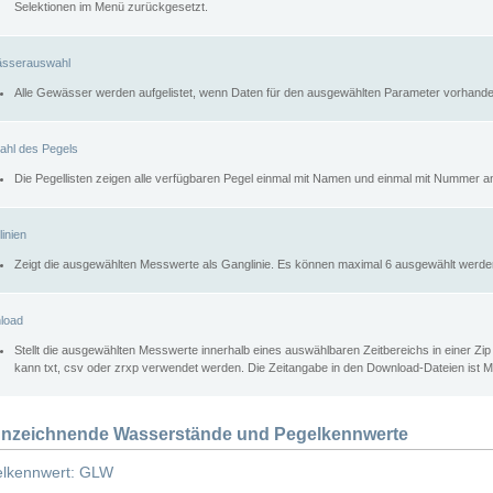
Selektionen im Menü zurückgesetzt.
sserauswahl
Alle Gewässer werden aufgelistet, wenn Daten für den ausgewählten Parameter vorhande
ahl des Pegels
Die Pegellisten zeigen alle verfügbaren Pegel einmal mit Namen und einmal mit Nummer a
inien
Zeigt die ausgewählten Messwerte als Ganglinie. Es können maximal 6 ausgewählt werde
load
Stellt die ausgewählten Messwerte innerhalb eines auswählbaren Zeitbereichs in einer Zi
kann txt, csv oder zrxp verwendet werden. Die Zeitangabe in den Download-Dateien ist 
nzeichnende Wasserstände und Pegelkennwerte
lkennwert: GLW