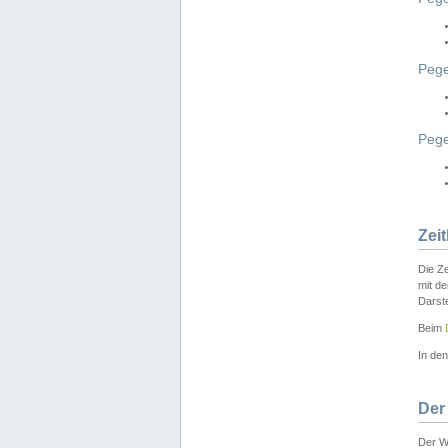
Pege
Peg
Zei
Die Ze
mit d
Darst
Beim
In de
Der
Der W