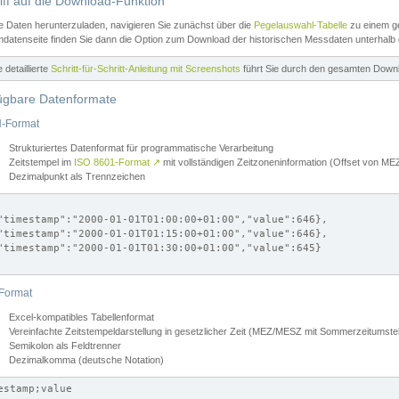
iff auf die Download-Funktion
e Daten herunterzuladen, navigieren Sie zunächst über die
Pegelauswahl-Tabelle
zu einem ge
datenseite finden Sie dann die Option zum Download der historischen Messdaten unterhalb
ne detaillierte
Schritt-für-Schritt-Anleitung mit Screenshots
führt Sie durch den gesamten Down
ügbare Datenformate
-Format
Strukturiertes Datenformat für programmatische Verarbeitung
Zeitstempel im
ISO 8601-Format
↗
mit vollständigen Zeitzoneninformation (Offset von 
Dezimalpunkt als Trennzeichen
"timestamp":"2000-01-01T01:00:00+01:00","value":646},

"timestamp":"2000-01-01T01:15:00+01:00","value":646},

"timestamp":"2000-01-01T01:30:00+01:00","value":645}

Format
Excel-kompatibles Tabellenformat
Vereinfachte Zeitstempeldarstellung in gesetzlicher Zeit (MEZ/MESZ mit Sommerzeitumstel
Semikolon als Feldtrenner
Dezimalkomma (deutsche Notation)
estamp;value
