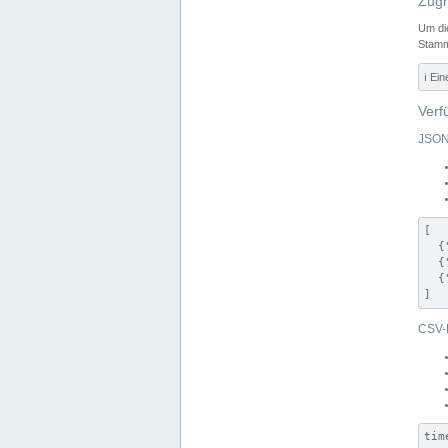
Zugr
Um di
Stamm
ℹ️ Ei
Verf
JSON
[

  {
  {
  {
]
CSV-
tim