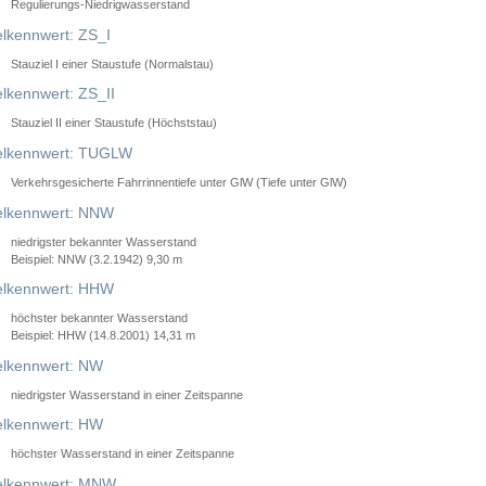
Regulierungs-Niedrigwasserstand
lkennwert: ZS_I
Stauziel I einer Staustufe (Normalstau)
lkennwert: ZS_II
Stauziel II einer Staustufe (Höchststau)
elkennwert: TUGLW
Verkehrsgesicherte Fahrrinnentiefe unter GlW (Tiefe unter GlW)
lkennwert: NNW
niedrigster bekannter Wasserstand
Beispiel: NNW (3.2.1942) 9,30 m
lkennwert: HHW
höchster bekannter Wasserstand
Beispiel: HHW (14.8.2001) 14,31 m
lkennwert: NW
niedrigster Wasserstand in einer Zeitspanne
lkennwert: HW
höchster Wasserstand in einer Zeitspanne
elkennwert: MNW