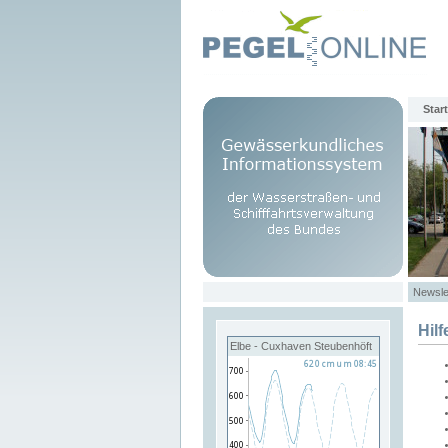
Start
Newsle
Hilf
Elbe - Cuxhaven Steubenhöft