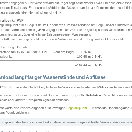
ntimeter angegeben. Der Wasserstand am Pegel sagt somit weder etwas über die lokale Wa
enden Terrain aus. Erst durch die Addition des Wasserstandes am Pegel mit dem zugehörig
asserspiegels über Normalhöhennull (NHN).
nullpunkt (PNP):
egelnullpunkt eines Pegels ist, im Gegensatz zum Wasserstand am Pegel, absolut und wir
ter über Normalhöhennull (NHN) angegeben. Der Wert des Pegelnullpunktes wird durch den Bet
 dem niedrigsten, über eine lange Zeit gemessenen Wasserstand.
gellatte wird so angebracht, dass deren Nullmarkierung dem Pegelnullpunkt entspricht.
iel am Pegel Dresden:
rstand am 16.07.2013 08:00 Uhr: 176 cm am Pegel
1,76
m
ullpunkt
+
102,68
m ü. NHN
=
104,44
m ü. NHN
nload langfristiger Wasserstände und Abflüsse
ONLINE bietet die Möglichkeit, historische Wasserstandsdaten und Abflusswerte seit dem 1
en heruntergeladenen Daten handelt es sich um
ungeprüfte Rohdaten
. Diese Messwerte wur
ehler oder andere Unregelmäßigkeiten enthalten.
esswerte sind relative Angaben zum jeweiligen
Pegelnullpunkt
. Für absolute Höhenangaben 
igen Pegels addieren.
ür programmatische Zugriffe und automatisierte Datenabfragen aktueller Werte stehen auch d