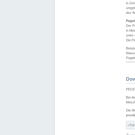
in Ze
umgeb
des W
Pegel
Der P
in Me
unter
Die Pe
Beisp
Wasse
Pegeln
Dow
PEGEL
Bei d
Messf
Die M
jeweil
ℹ️ F