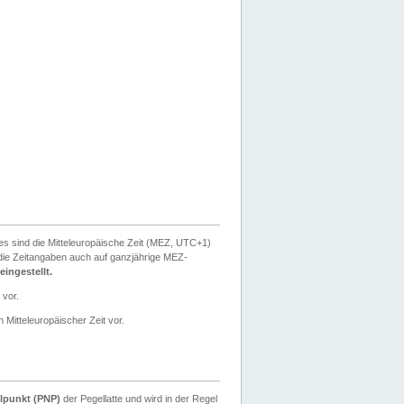
ies sind die Mitteleuropäische Zeit (MEZ, UTC+1)
ie Zeitangaben auch auf ganzjährige MEZ-
ingestellt.
 vor.
 Mitteleuropäischer Zeit vor.
lpunkt (PNP)
der Pegellatte und wird in der Regel