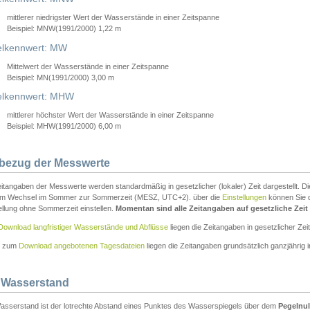
mittlerer niedrigster Wert der Wasserstände in einer Zeitspanne
Beispiel: MNW(1991/2000) 1,22 m
lkennwert: MW
Mittelwert der Wasserstände in einer Zeitspanne
Beispiel: MN(1991/2000) 3,00 m
elkennwert: MHW
mittlerer höchster Wert der Wasserstände in einer Zeitspanne
Beispiel: MHW(1991/2000) 6,00 m
tbezug der Messwerte
itangaben der Messwerte werden standardmäßig in gesetzlicher (lokaler) Zeit dargestellt. D
em Wechsel im Sommer zur Sommerzeit (MESZ, UTC+2). über die
Einstellungen
können Sie d
ellung ohne Sommerzeit einstellen.
Momentan sind alle Zeitangaben auf gesetzliche Zeit e
Download langfristiger Wasserstände und Abflüsse
liegen die Zeitangaben in gesetzlicher Zeit
n zum
Download angebotenen Tagesdateien
liegen die Zeitangaben grundsätzlich ganzjährig in
 Wasserstand
asserstand ist der lotrechte Abstand eines Punktes des Wasserspiegels über dem
Pegelnul