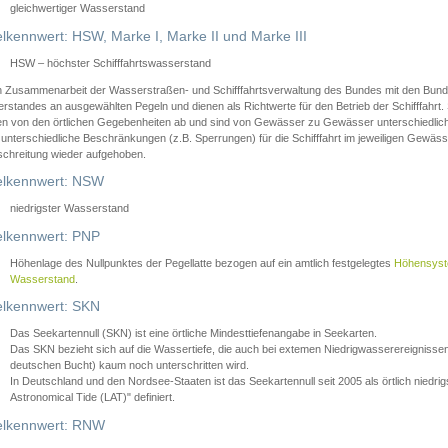
gleichwertiger Wasserstand
lkennwert: HSW, Marke I, Marke II und Marke III
HSW – höchster Schifffahrtswasserstand
in Zusammenarbeit der Wasserstraßen- und Schifffahrtsverwaltung des Bundes mit den Bund
standes an ausgewählten Pegeln und dienen als Richtwerte für den Betrieb der Schifffahrt. 
n von den örtlichen Gegebenheiten ab und sind von Gewässer zu Gewässer unterschiedlich
 unterschiedliche Beschränkungen (z.B. Sperrungen) für die Schifffahrt im jeweiligen Gewäss
schreitung wieder aufgehoben.
lkennwert: NSW
niedrigster Wasserstand
lkennwert: PNP
Höhenlage des Nullpunktes der Pegellatte bezogen auf ein amtlich festgelegtes
Höhensys
Wasserstand
.
lkennwert: SKN
Das Seekartennull (SKN) ist eine örtliche Mindesttiefenangabe in Seekarten.
Das SKN bezieht sich auf die Wassertiefe, die auch bei extemen Niedrigwasserereignissen
deutschen Bucht) kaum noch unterschritten wird.
In Deutschland und den Nordsee-Staaten ist das Seekartennull seit 2005 als örtlich nie
Astronomical Tide (LAT)" definiert.
lkennwert: RNW