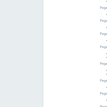
Pege
Pege
Peg
Pege
Pege
Pege
Pege
Peg