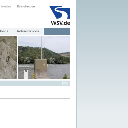
hinweise
Einstellungen
loads
Webservices