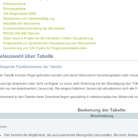
Höhensysteme
Einzugsgebiete
24h Regenradar DWD
Seezeichen von OpenSeaMap.org
Aktualität der Messwerte
Grenzwertüberschreitung der Messwerte
PEGELONLINE-Dienste
Open Source Projekt für die interaktive Online Visualisierung
Projektarbeit zur dynamischen Visualisierung von Messwerten
Generierung von QR-Codes für Pegelstammdatenseiten
elauswahl über Tabelle
legende Funktionsweise der Tabelle
die Tabelle können Pegel gefunden werden und deren Messwerte heruntergeladen oder visuali
vascript deaktiviert oder nicht verfügbar so muss jede Änderung mit der Bestätigung des "Filt
int nur bei deaktiviertem Javascript. Bei eingeschaltetem Javascript aktualisieren sich alle 
itstempel in den Dateien beim Download liegen ganzjährig in mitteleuropäischer Winterzeit vo
Bedienung der Tabelle:
Beschreibung
meter
Hier besteht die Möglichkeit, die auszuwertende Messgröße einzustellen. Bei einer Ände