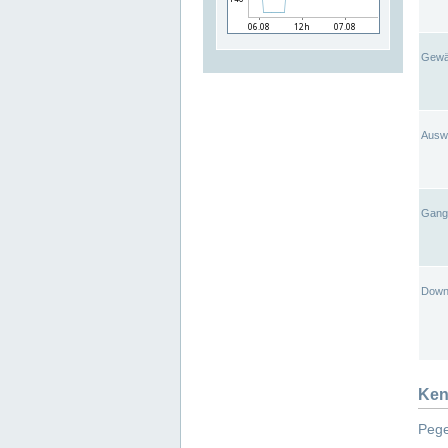
Gewä
Ausw
Gangl
Down
Ken
Pege