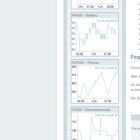
RHEIN - Koblenz
Peg
DONAU - Passau
Grund
über 
Ist Ja
ersche
Die Ze
ODER - Eisenhüttenstadt
Para