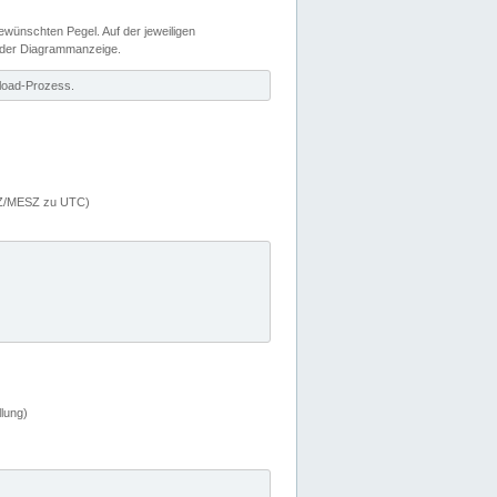
wünschten Pegel. Auf der jeweiligen
 der Diagrammanzeige.
load-Prozess.
MEZ/MESZ zu UTC)
lung)