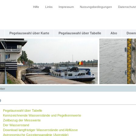
Hilfe
Links
Impressum
Nutzungsbedingungen
Datenschutz
Pegelauswahl über Karte
Pegelauswahl über Tabelle
Abo
Down
tter
e
Pegelauswahl über Tabelle
Kennzeichnende Wasserstände und Pegelkennwerte
Zeitbezug der Messwerte
Der Wasserstand
Download langfristiger Wasserstände und Abflüsse
Astronomische Gezeitenganglinie (Astrotide)