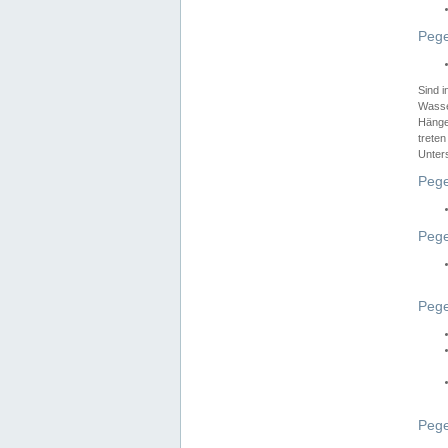
Pege
Sind 
Wasser
Hänge
treten
Unter
Pege
Pege
Pege
Pege