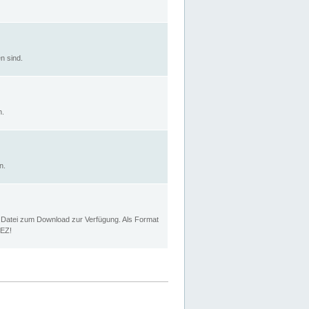
n sind.
n.
n.
p Datei zum Download zur Verfügung. Als Format
MEZ!