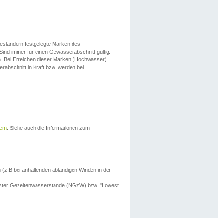
esländern festgelegte Marken des
Sind immer für einen Gewässerabschnitt gültig.
. Bei Erreichen dieser Marken (Hochwasser)
erabschnitt in Kraft bzw. werden bei
tem
. Siehe auch die Informationen zum
 (z.B bei anhaltenden ablandigen Winden in der
drigster Gezeitenwasserstande (NGzW) bzw. "Lowest