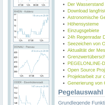
Der Wasserstand
Download langfris
RHEIN - Koblenz
Astronomische Gez
Höhensysteme
Einzugsgebiete
24h Regenradar
Seezeichen von 
DONAU - Passau
Aktualität der Me
Grenzwertübersch
PEGELONLINE-Di
Open Source Projek
Projektarbeit zur
Generierung von 
ODER - Eisenhüttenstadt
Pegelauswahl 
Grundlegende Funkti