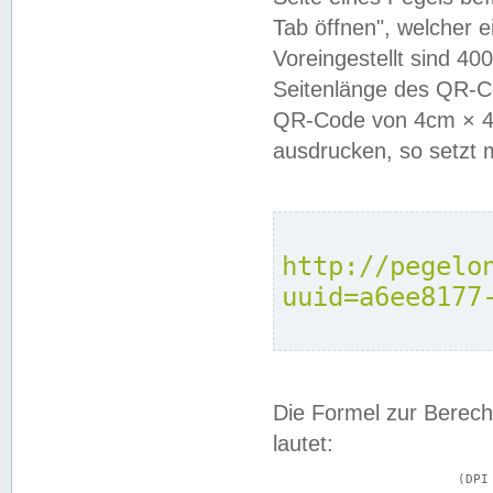
Tab öffnen", welcher 
Voreingestellt sind 4
Seitenlänge des QR-C
QR-Code von 4cm × 4c
ausdrucken, so setzt 
http://pegelo
uuid=a6ee8177
Die Formel zur Berech
lautet:
			(DPI × Druckkantenlänge in cm) ÷ 2,54 = Kantenlänge in Pixel
