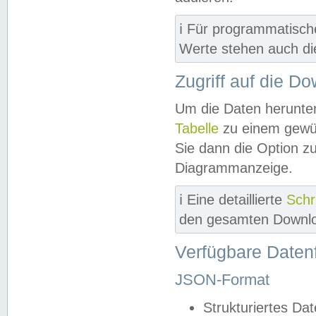
ℹ️ Für programmatisch
Werte stehen auch d
Zugriff auf die D
Um die Daten herunter
Tabelle
zu einem gewün
Sie dann die Option z
Diagrammanzeige.
ℹ️ Eine detaillierte
Schr
den gesamten Downlo
Verfügbare Daten
JSON-Format
Strukturiertes Da