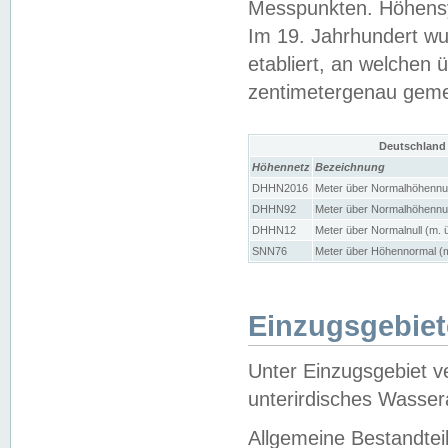
Messpunkten. Höhensy
Im 19. Jahrhundert wu
etabliert, an welchen 
zentimetergenau gem
Deutschland
Höhennetz
Bezeichnung
DHHN2016
Meter über Normalhöhennul
DHHN92
Meter über Normalhöhennul
DHHN12
Meter über Normalnull (m. 
SNN76
Meter über Höhennormal (m
Einzugsgebiet
Unter Einzugsgebiet v
unterirdisches Wasser
Allgemeine Bestandtei