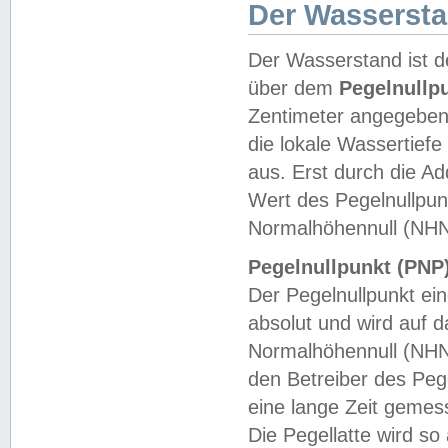
Der Wasserst
Der Wasserstand ist d
über dem
Pegelnullp
Zentimeter angegeben
die lokale Wassertie
aus. Erst durch die A
Wert des Pegelnullpun
Normalhöhennull (NHN
Pegelnullpunkt (PNP)
Der Pegelnullpunkt ei
absolut und wird auf
Normalhöhennull (NHN
den Betreiber des Pege
eine lange Zeit geme
Die Pegellatte wird s