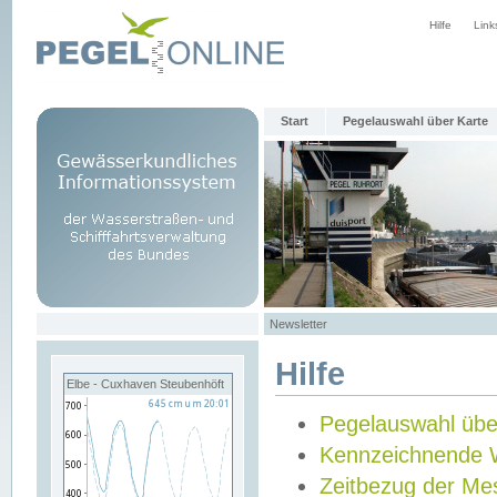
Hilfe
Link
Start
Pegelauswahl über Karte
Newsletter
Hilfe
Elbe - Cuxhaven Steubenhöft
Pegelauswahl übe
Kennzeichnende 
Zeitbezug der Me