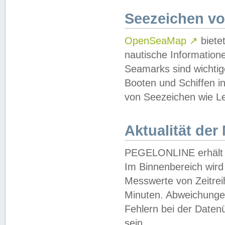
Seezeichen v
OpenSeaMap
↗
biete
nautische Information
Seamarks sind wichtig
Booten und Schiffen i
von Seezeichen wie Le
Aktualität der
PEGELONLINE erhält u
Im Binnenbereich wird 
Messwerte von Zeitreih
Minuten. Abweichungen
Fehlern bei der Daten
sein.