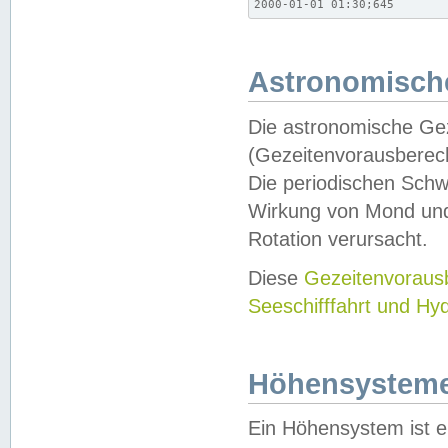
2000-01-01 01:30;645
Astronomische
Die astronomische Gez
(Gezeitenvorausberec
Die periodischen Schw
Wirkung von Mond und
Rotation verursacht.
Diese
Gezeitenvorau
Seeschifffahrt und Hy
Höhensystem
Ein Höhensystem ist e