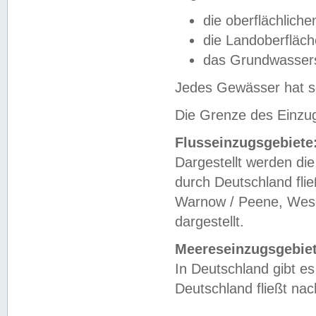
die oberflächlich
die Landoberfläc
das Grundwasser
Jedes Gewässer hat se
Die Grenze des Einzug
Flusseinzugsgebiete
Dargestellt werden die
durch Deutschland fli
Warnow / Peene, Weser
dargestellt.
Meereseinzugsgebiet
In Deutschland gibt 
Deutschland fließt n