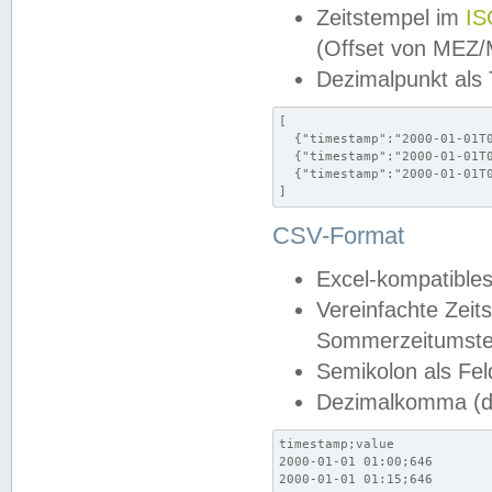
Zeitstempel im
IS
(Offset von MEZ
Dezimalpunkt als
[

  {"timestamp":"2000-01-01T0
  {"timestamp":"2000-01-01T0
  {"timestamp":"2000-01-01T0
]
CSV-Format
Excel-kompatibles
Vereinfachte Zeit
Sommerzeitumstel
Semikolon als Fel
Dezimalkomma (de
timestamp;value

2000-01-01 01:00;646

2000-01-01 01:15;646
