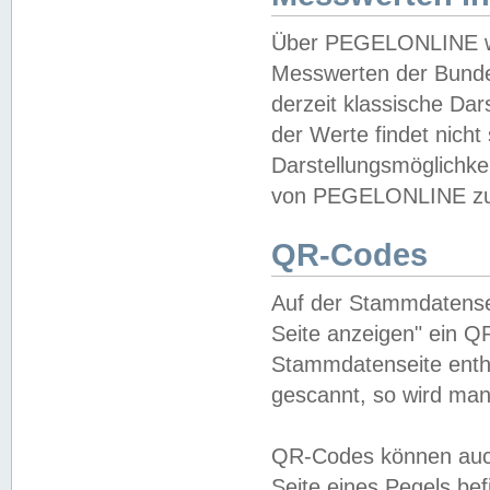
Über PEGELONLINE wer
Messwerten der Bundes
derzeit klassische Da
der Werte findet nicht 
Darstellungsmöglichkei
von PEGELONLINE zu 
QR-Codes
Auf der Stammdatensei
Seite anzeigen" ein Q
Stammdatenseite enthä
gescannt, so wird man
QR-Codes können auc
Seite eines Pegels be