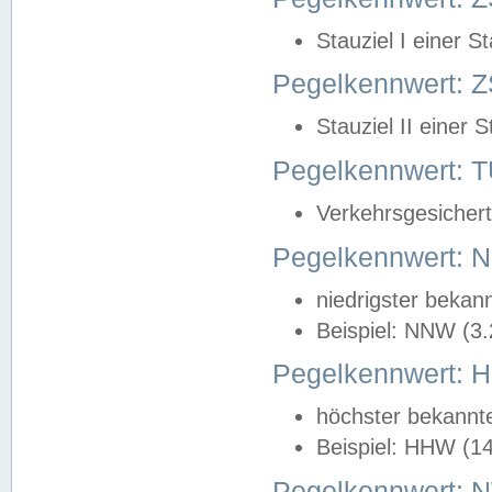
Stauziel I einer S
Pegelkennwert: Z
Stauziel II einer 
Pegelkennwert:
Verkehrsgesichert
Pegelkennwert:
niedrigster bekan
Beispiel: NNW (3
Pegelkennwert:
höchster bekannt
Beispiel: HHW (1
Pegelkennwert: 