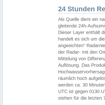
24 Stunden R
Als Quelle dient ein n
gleitende 24h-Aufsum
Dieser Layer enthält
handelt es sich um di
angeeichten“ Radarnie
der Radar- mit den O
Mittelung von Differe
Auflösung. Das Produk
Hochwasservorhersagez
räumlich hoch aufgelö
werden ca. 30 Minuten
UTC ist gegen 0130 UTC
stehen für die letzten