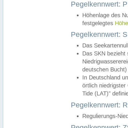
Pegelkennwert: 
Höhenlage des Nul
festgelegtes
Höhe
Pegelkennwert: 
Das Seekartennull
Das SKN bezieht s
Niedrigwassererei
deutschen Bucht) 
In Deutschland un
örtlich niedrigst
Tide (LAT)" definie
Pegelkennwert:
Regulierungs-Nie
Pegelkennwert: Z