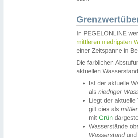
Grenzwertüber
In PEGELONLINE werde
mittleren niedrigsten
einer Zeitspanne in Be
Die farblichen Abstuf
aktuellen Wasserstand
Ist der aktuelle 
als
niedriger Was
Liegt der aktue
gilt dies als
mittle
mit
Grün
dargestel
Wasserstände obe
Wasserstand
und