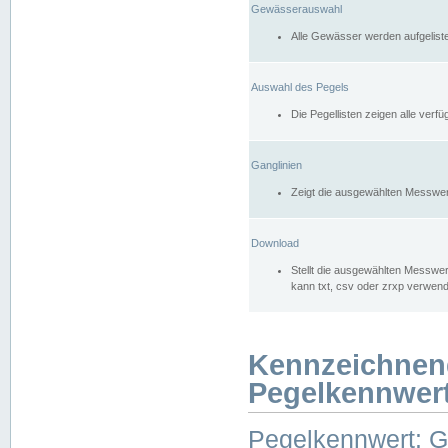
Gewässerauswahl
Alle Gewässer werden aufgelist
Auswahl des Pegels
Die Pegellisten zeigen alle ver
Ganglinien
Zeigt die ausgewählten Messwer
Download
Stellt die ausgewählten Messwer
kann txt, csv oder zrxp verwen
Kennzeichnen
Pegelkennwer
Pegelkennwert: 