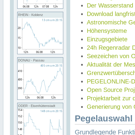
Der Wasserstand
Download langfris
RHEIN - Koblenz
Astronomische Gez
Höhensysteme
Einzugsgebiete
24h Regenradar
Seezeichen von 
DONAU - Passau
Aktualität der Me
Grenzwertübersch
PEGELONLINE-Di
Open Source Projek
Projektarbeit zur
Generierung von 
ODER - Eisenhüttenstadt
Pegelauswahl 
Grundlegende Funkti