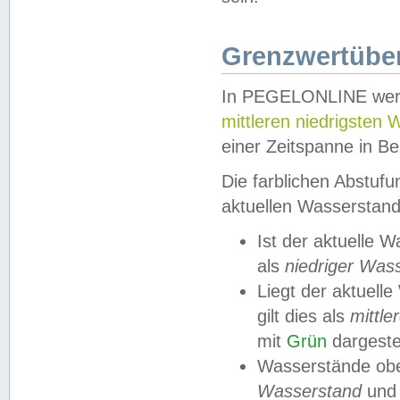
Grenzwertüber
In PEGELONLINE werde
mittleren niedrigsten
einer Zeitspanne in Be
Die farblichen Abstuf
aktuellen Wasserstand
Ist der aktuelle 
als
niedriger Was
Liegt der aktue
gilt dies als
mittle
mit
Grün
dargestel
Wasserstände obe
Wasserstand
und