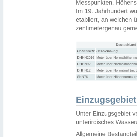
Messpunkten. Höhensy
Im 19. Jahrhundert wu
etabliert, an welchen 
zentimetergenau gem
Deutschland
Höhennetz
Bezeichnung
DHHN2016
Meter über Normalhöhennul
DHHN92
Meter über Normalhöhennul
DHHN12
Meter über Normalnull (m. 
SNN76
Meter über Höhennormal (m
Einzugsgebiet
Unter Einzugsgebiet v
unterirdisches Wasser
Allgemeine Bestandtei