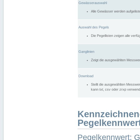
Gewässerauswahl
Alle Gewässer werden aufgelist
Auswahl des Pegels
Die Pegellisten zeigen alle ver
Ganglinien
Zeigt die ausgewählten Messwer
Download
Stellt die ausgewählten Messwer
kann txt, csv oder zrxp verwen
Kennzeichnen
Pegelkennwer
Pegelkennwert: 