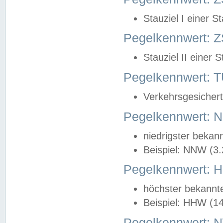
Stauziel I einer S
Pegelkennwert: Z
Stauziel II einer 
Pegelkennwert:
Verkehrsgesichert
Pegelkennwert:
niedrigster bekan
Beispiel: NNW (3
Pegelkennwert:
höchster bekannt
Beispiel: HHW (1
Pegelkennwert: 