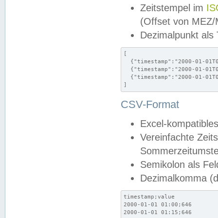
Zeitstempel im
IS
(Offset von MEZ
Dezimalpunkt als
[

  {"timestamp":"2000-01-01T0
  {"timestamp":"2000-01-01T0
  {"timestamp":"2000-01-01T0
]
CSV-Format
Excel-kompatibles
Vereinfachte Zeit
Sommerzeitumstel
Semikolon als Fel
Dezimalkomma (de
timestamp;value

2000-01-01 01:00;646

2000-01-01 01:15;646
