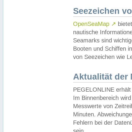
Seezeichen v
OpenSeaMap
↗
biete
nautische Information
Seamarks sind wichtig
Booten und Schiffen i
von Seezeichen wie Le
Aktualität der
PEGELONLINE erhält u
Im Binnenbereich wird 
Messwerte von Zeitreih
Minuten. Abweichungen
Fehlern bei der Daten
sein.