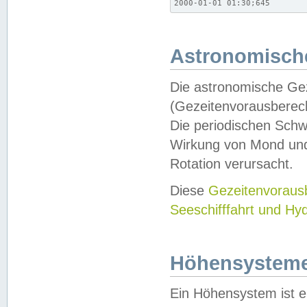
2000-01-01 01:30;645
Astronomische
Die astronomische Gez
(Gezeitenvorausberec
Die periodischen Schw
Wirkung von Mond und
Rotation verursacht.
Diese
Gezeitenvorau
Seeschifffahrt und Hy
Höhensystem
Ein Höhensystem ist e