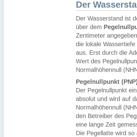
Der Wasserst
Der Wasserstand ist d
über dem
Pegelnullp
Zentimeter angegeben
die lokale Wassertie
aus. Erst durch die A
Wert des Pegelnullpun
Normalhöhennull (NHN
Pegelnullpunkt (PNP)
Der Pegelnullpunkt ei
absolut und wird auf
Normalhöhennull (NHN
den Betreiber des Pege
eine lange Zeit geme
Die Pegellatte wird s