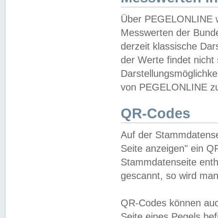
Über PEGELONLINE wer
Messwerten der Bundes
derzeit klassische Da
der Werte findet nicht 
Darstellungsmöglichkei
von PEGELONLINE zu 
QR-Codes
Auf der Stammdatensei
Seite anzeigen" ein Q
Stammdatenseite enthä
gescannt, so wird man
QR-Codes können auc
Seite eines Pegels be