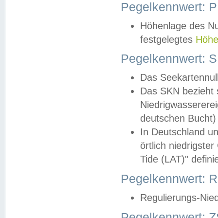
Pegelkennwert: 
Höhenlage des Nul
festgelegtes
Höhe
Pegelkennwert: 
Das Seekartennull
Das SKN bezieht s
Niedrigwassererei
deutschen Bucht) 
In Deutschland un
örtlich niedrigst
Tide (LAT)" definie
Pegelkennwert:
Regulierungs-Nie
Pegelkennwert: Z