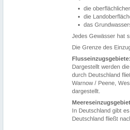
die oberflächlich
die Landoberfläc
das Grundwasser
Jedes Gewässer hat se
Die Grenze des Einzug
Flusseinzugsgebiete
Dargestellt werden die
durch Deutschland fli
Warnow / Peene, Weser
dargestellt.
Meereseinzugsgebiet
In Deutschland gibt 
Deutschland fließt n