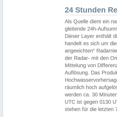
24 Stunden R
Als Quelle dient ein n
gleitende 24h-Aufsum
Dieser Layer enthält
handelt es sich um di
angeeichten“ Radarnie
der Radar- mit den O
Mittelung von Differe
Auflösung. Das Produk
Hochwasservorhersagez
räumlich hoch aufgelö
werden ca. 30 Minuten
UTC ist gegen 0130 UTC
stehen für die letzten