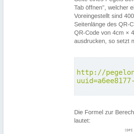
Tab öffnen", welcher 
Voreingestellt sind 4
Seitenlänge des QR-C
QR-Code von 4cm × 4c
ausdrucken, so setzt 
http://pegelo
uuid=a6ee8177
Die Formel zur Berech
lautet:
			(DPI × Druckkantenlänge in cm) ÷ 2,54 = Kantenlänge in Pixel
