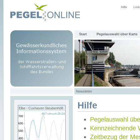
Hilfe
Link
Start
Pegelauswahl über Karte
Newsletter
Hilfe
Elbe - Cuxhaven Steubenhöft
Pegelauswahl übe
Kennzeichnende 
Zeitbezug der Me