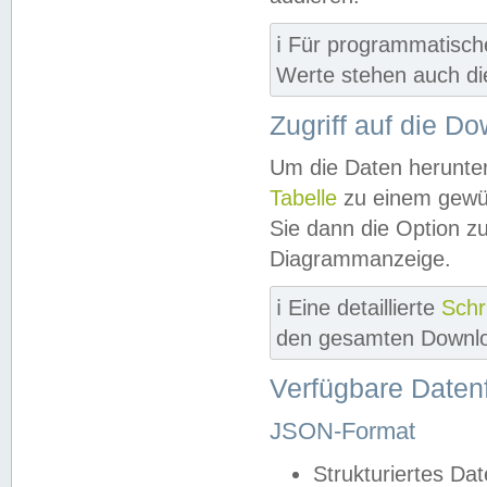
ℹ️ Für programmatisch
Werte stehen auch d
Zugriff auf die D
Um die Daten herunter
Tabelle
zu einem gewün
Sie dann die Option z
Diagrammanzeige.
ℹ️ Eine detaillierte
Schr
den gesamten Downlo
Verfügbare Daten
JSON-Format
Strukturiertes Da