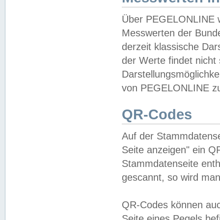
Über PEGELONLINE wer
Messwerten der Bundes
derzeit klassische Da
der Werte findet nicht 
Darstellungsmöglichkei
von PEGELONLINE zu 
QR-Codes
Auf der Stammdatensei
Seite anzeigen" ein Q
Stammdatenseite enthä
gescannt, so wird man
QR-Codes können auc
Seite eines Pegels be