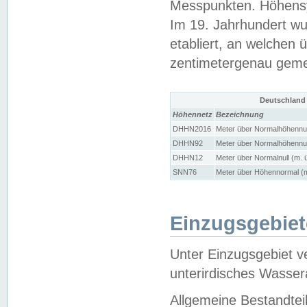
Messpunkten. Höhensy
Im 19. Jahrhundert wu
etabliert, an welchen 
zentimetergenau gem
Deutschland
Höhennetz
Bezeichnung
DHHN2016
Meter über Normalhöhennul
DHHN92
Meter über Normalhöhennul
DHHN12
Meter über Normalnull (m. 
SNN76
Meter über Höhennormal (m
Einzugsgebiet
Unter Einzugsgebiet v
unterirdisches Wasser
Allgemeine Bestandtei