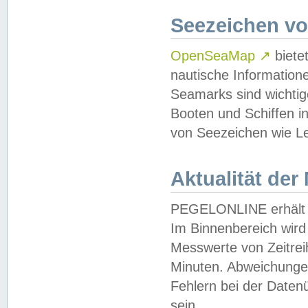
Seezeichen v
OpenSeaMap
↗
biete
nautische Information
Seamarks sind wichtig
Booten und Schiffen i
von Seezeichen wie Le
Aktualität der
PEGELONLINE erhält u
Im Binnenbereich wird 
Messwerte von Zeitreih
Minuten. Abweichungen
Fehlern bei der Daten
sein.