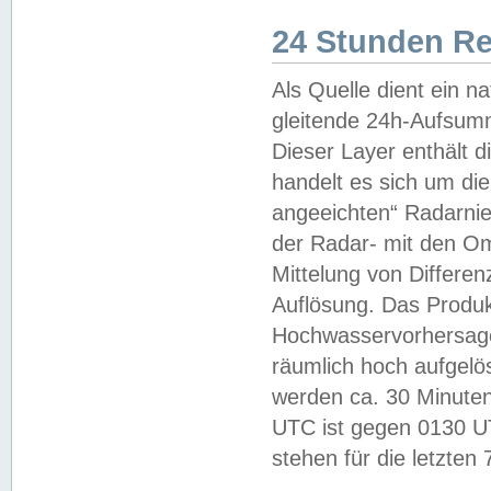
24 Stunden R
Als Quelle dient ein n
gleitende 24h-Aufsum
Dieser Layer enthält
handelt es sich um di
angeeichten“ Radarnie
der Radar- mit den O
Mittelung von Differe
Auflösung. Das Produk
Hochwasservorhersagez
räumlich hoch aufgelö
werden ca. 30 Minuten
UTC ist gegen 0130 UTC
stehen für die letzten