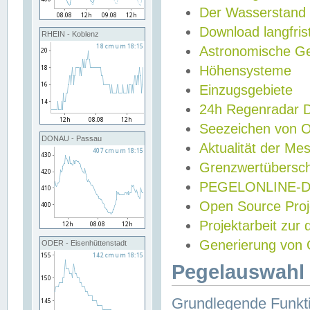
Der Wasserstand
Download langfris
RHEIN - Koblenz
Astronomische Gez
Höhensysteme
Einzugsgebiete
24h Regenradar
Seezeichen von 
DONAU - Passau
Aktualität der Me
Grenzwertübersch
PEGELONLINE-Di
Open Source Projek
Projektarbeit zur
Generierung von 
ODER - Eisenhüttenstadt
Pegelauswahl 
Grundlegende Funkti