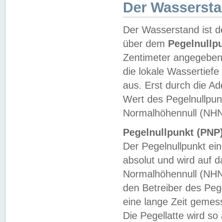
Der Wasserst
Der Wasserstand ist d
über dem
Pegelnullp
Zentimeter angegeben
die lokale Wassertie
aus. Erst durch die A
Wert des Pegelnullpun
Normalhöhennull (NHN
Pegelnullpunkt (PNP)
Der Pegelnullpunkt ei
absolut und wird auf
Normalhöhennull (NHN
den Betreiber des Pege
eine lange Zeit geme
Die Pegellatte wird s