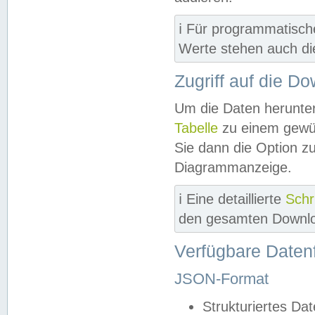
ℹ️ Für programmatisch
Werte stehen auch d
Zugriff auf die D
Um die Daten herunter
Tabelle
zu einem gewün
Sie dann die Option z
Diagrammanzeige.
ℹ️ Eine detaillierte
Schr
den gesamten Downlo
Verfügbare Daten
JSON-Format
Strukturiertes Da