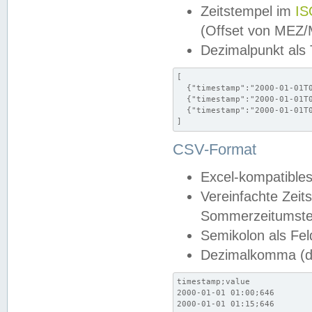
Zeitstempel im
IS
(Offset von MEZ
Dezimalpunkt als
[

  {"timestamp":"2000-01-01T0
  {"timestamp":"2000-01-01T0
  {"timestamp":"2000-01-01T0
]
CSV-Format
Excel-kompatibles
Vereinfachte Zeit
Sommerzeitumstel
Semikolon als Fel
Dezimalkomma (de
timestamp;value

2000-01-01 01:00;646

2000-01-01 01:15;646
