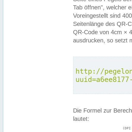
Tab öffnen", welcher 
Voreingestellt sind 4
Seitenlänge des QR-C
QR-Code von 4cm × 4c
ausdrucken, so setzt 
http://pegelo
uuid=a6ee8177
Die Formel zur Berech
lautet:
			(DPI × Druckkantenlänge in cm) ÷ 2,54 = Kantenlänge in Pixel
