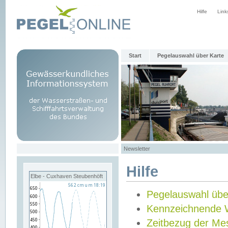
Hilfe
Link
Start
Pegelauswahl über Karte
Newsletter
Hilfe
Elbe - Cuxhaven Steubenhöft
Pegelauswahl übe
Kennzeichnende 
Zeitbezug der Me