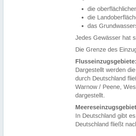
die oberflächlich
die Landoberfläc
das Grundwasser
Jedes Gewässer hat se
Die Grenze des Einzug
Flusseinzugsgebiete
Dargestellt werden die
durch Deutschland fli
Warnow / Peene, Weser
dargestellt.
Meereseinzugsgebiet
In Deutschland gibt 
Deutschland fließt n