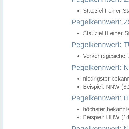
Stauziel I einer S
Pegelkennwert: Z
Stauziel II einer 
Pegelkennwert:
Verkehrsgesichert
Pegelkennwert:
niedrigster bekan
Beispiel: NNW (3
Pegelkennwert:
höchster bekannt
Beispiel: HHW (1
Pegelkennwert: 