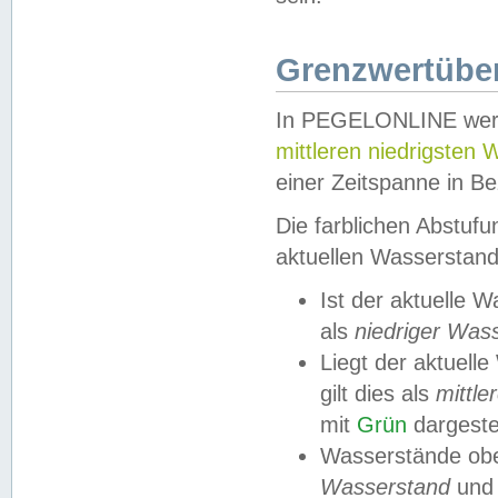
Grenzwertüber
In PEGELONLINE werde
mittleren niedrigsten
einer Zeitspanne in Be
Die farblichen Abstuf
aktuellen Wasserstand
Ist der aktuelle 
als
niedriger Was
Liegt der aktue
gilt dies als
mittle
mit
Grün
dargestel
Wasserstände obe
Wasserstand
und