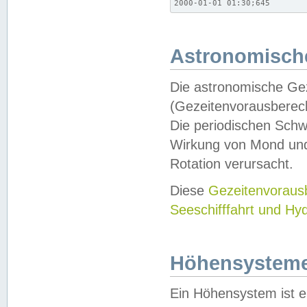
2000-01-01 01:30;645
Astronomische
Die astronomische Gez
(Gezeitenvorausberec
Die periodischen Schw
Wirkung von Mond und
Rotation verursacht.
Diese
Gezeitenvorau
Seeschifffahrt und Hy
Höhensystem
Ein Höhensystem ist e