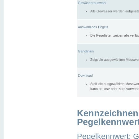
Gewässerauswahl
Alle Gewässer werden aufgelist
Auswahl des Pegels
Die Pegellisten zeigen alle ver
Ganglinien
Zeigt die ausgewählten Messwer
Download
Stellt die ausgewählten Messwer
kann txt, csv oder zrxp verwen
Kennzeichnen
Pegelkennwer
Pegelkennwert: 