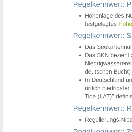
Pegelkennwert: 
Höhenlage des Nul
festgelegtes
Höhe
Pegelkennwert: 
Das Seekartennull
Das SKN bezieht s
Niedrigwassererei
deutschen Bucht) 
In Deutschland un
örtlich niedrigst
Tide (LAT)" definie
Pegelkennwert:
Regulierungs-Nie
Pegelkennwert: Z