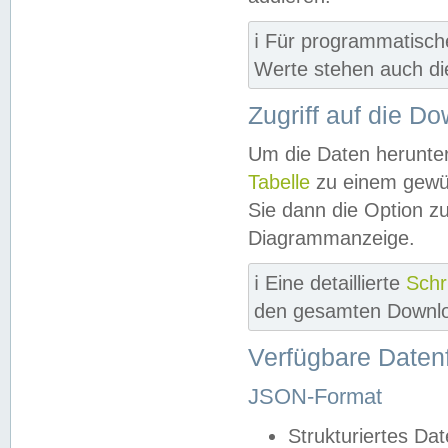
ℹ️ Für programmatisch
Werte stehen auch d
Zugriff auf die D
Um die Daten herunter
Tabelle
zu einem gewün
Sie dann die Option z
Diagrammanzeige.
ℹ️ Eine detaillierte
Schr
den gesamten Downlo
Verfügbare Daten
JSON-Format
Strukturiertes Da