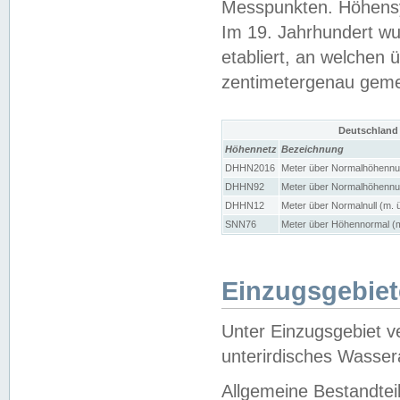
Messpunkten. Höhensy
Im 19. Jahrhundert wu
etabliert, an welchen 
zentimetergenau gem
Deutschland
Höhennetz
Bezeichnung
DHHN2016
Meter über Normalhöhennul
DHHN92
Meter über Normalhöhennul
DHHN12
Meter über Normalnull (m. 
SNN76
Meter über Höhennormal (m
Einzugsgebiet
Unter Einzugsgebiet v
unterirdisches Wasser
Allgemeine Bestandtei