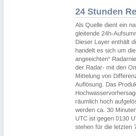
24 Stunden R
Als Quelle dient ein n
gleitende 24h-Aufsum
Dieser Layer enthält
handelt es sich um di
angeeichten“ Radarnie
der Radar- mit den O
Mittelung von Differe
Auflösung. Das Produk
Hochwasservorhersagez
räumlich hoch aufgelö
werden ca. 30 Minuten
UTC ist gegen 0130 UTC
stehen für die letzten