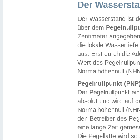
Der Wasserst
Der Wasserstand ist d
über dem
Pegelnullp
Zentimeter angegeben
die lokale Wassertie
aus. Erst durch die A
Wert des Pegelnullpun
Normalhöhennull (NHN
Pegelnullpunkt (PNP)
Der Pegelnullpunkt ei
absolut und wird auf
Normalhöhennull (NHN
den Betreiber des Pege
eine lange Zeit geme
Die Pegellatte wird s