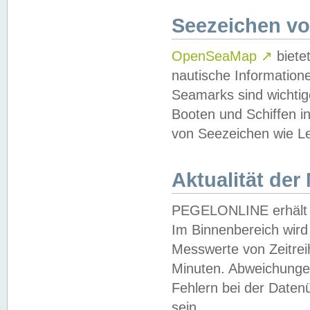
Seezeichen v
OpenSeaMap
↗
biete
nautische Information
Seamarks sind wichtig
Booten und Schiffen i
von Seezeichen wie Le
Aktualität der
PEGELONLINE erhält u
Im Binnenbereich wird 
Messwerte von Zeitreih
Minuten. Abweichungen
Fehlern bei der Daten
sein.