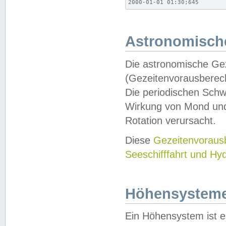
2000-01-01 01:30;645
Astronomische
Die astronomische Gez
(Gezeitenvorausberec
Die periodischen Schw
Wirkung von Mond und
Rotation verursacht.
Diese
Gezeitenvorau
Seeschifffahrt und Hy
Höhensystem
Ein Höhensystem ist e