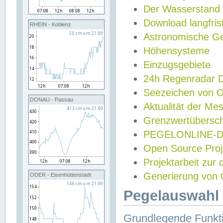
Der Wasserstand
Download langfris
RHEIN - Koblenz
Astronomische Gez
Höhensysteme
Einzugsgebiete
24h Regenradar
Seezeichen von 
DONAU - Passau
Aktualität der Me
Grenzwertübersch
PEGELONLINE-Di
Open Source Projek
Projektarbeit zur
Generierung von 
ODER - Eisenhüttenstadt
Pegelauswahl 
Grundlegende Funkti