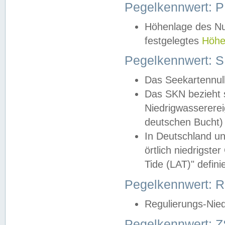
Pegelkennwert: 
Höhenlage des Nul
festgelegtes
Höhe
Pegelkennwert: 
Das Seekartennull
Das SKN bezieht s
Niedrigwassererei
deutschen Bucht) 
In Deutschland un
örtlich niedrigst
Tide (LAT)" definie
Pegelkennwert:
Regulierungs-Nie
Pegelkennwert: Z