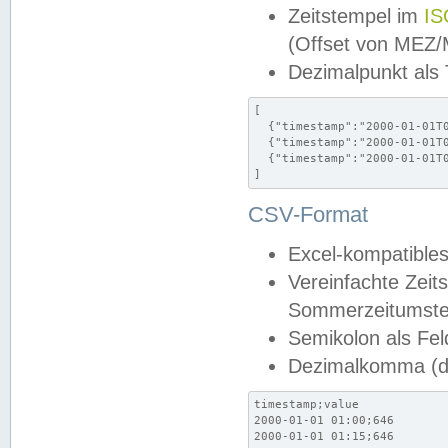
Zeitstempel im
IS
(Offset von MEZ
Dezimalpunkt als
[

  {"timestamp":"2000-01-01T0
  {"timestamp":"2000-01-01T0
  {"timestamp":"2000-01-01T0
]
CSV-Format
Excel-kompatibles
Vereinfachte Zeit
Sommerzeitumstel
Semikolon als Fel
Dezimalkomma (de
timestamp;value

2000-01-01 01:00;646

2000-01-01 01:15;646
