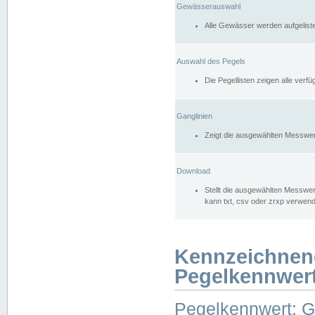
Gewässerauswahl
Alle Gewässer werden aufgelist
Auswahl des Pegels
Die Pegellisten zeigen alle ver
Ganglinien
Zeigt die ausgewählten Messwer
Download
Stellt die ausgewählten Messwer
kann txt, csv oder zrxp verwen
Kennzeichnen
Pegelkennwer
Pegelkennwert: 