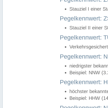
Stauziel I einer S
Pegelkennwert: Z
Stauziel II einer 
Pegelkennwert:
Verkehrsgesichert
Pegelkennwert:
niedrigster bekan
Beispiel: NNW (3
Pegelkennwert:
höchster bekannt
Beispiel: HHW (1
Pegelkennwert: 