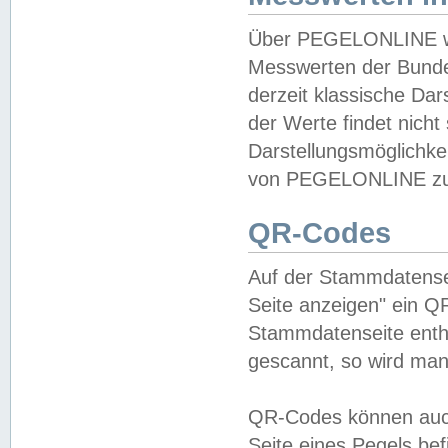
Über PEGELONLINE wer
Messwerten der Bundes
derzeit klassische Da
der Werte findet nicht 
Darstellungsmöglichkei
von PEGELONLINE zu 
QR-Codes
Auf der Stammdatensei
Seite anzeigen" ein Q
Stammdatenseite enthä
gescannt, so wird man
QR-Codes können auc
Seite eines Pegels be