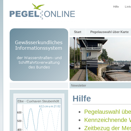
Hilfe
Link
Start
Pegelauswahl über Karte
Newsletter
Hilfe
Elbe - Cuxhaven Steubenhöft
Pegelauswahl übe
Kennzeichnende 
Zeitbezug der Me