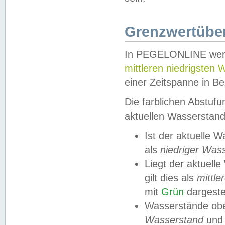
Grenzwertüber
In PEGELONLINE werde
mittleren niedrigsten
einer Zeitspanne in Be
Die farblichen Abstuf
aktuellen Wasserstand
Ist der aktuelle 
als
niedriger Was
Liegt der aktue
gilt dies als
mittle
mit
Grün
dargestel
Wasserstände obe
Wasserstand
und