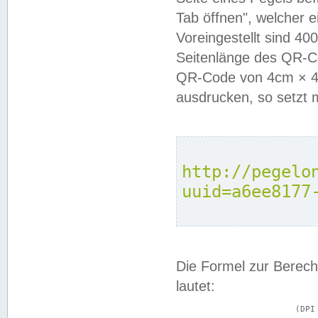
Tab öffnen", welcher 
Voreingestellt sind 4
Seitenlänge des QR-C
QR-Code von 4cm × 4c
ausdrucken, so setzt 
http://pegelo
uuid=a6ee8177
Die Formel zur Berech
lautet:
			(DPI × Druckkantenlänge in cm) ÷ 2,54 = Kantenlänge in Pixel
