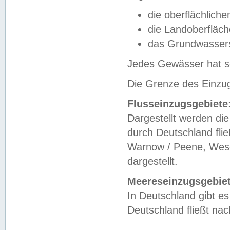
die oberflächlich
die Landoberfläc
das Grundwasser
Jedes Gewässer hat se
Die Grenze des Einzug
Flusseinzugsgebiete
Dargestellt werden die
durch Deutschland fli
Warnow / Peene, Weser
dargestellt.
Meereseinzugsgebiet
In Deutschland gibt 
Deutschland fließt n