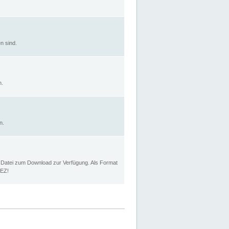
n sind.
n.
n.
p Datei zum Download zur Verfügung. Als Format
MEZ!