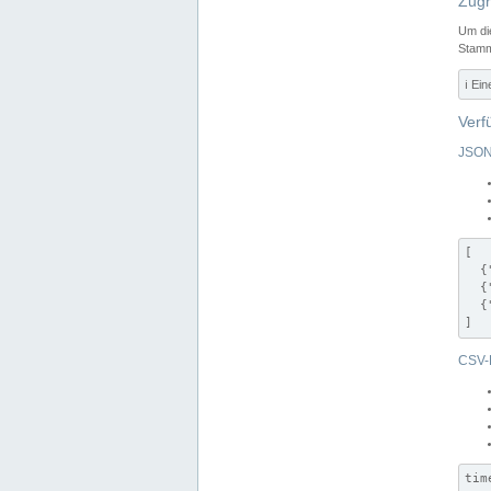
Zugr
Um di
Stamm
ℹ️ Ei
Verf
JSON
[

  {
  {
  {
]
CSV-
tim