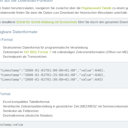
iff auf die Download-Funktion
e Daten herunterzuladen, navigieren Sie zunächst über die
Pegelauswahl-Tabelle
zu einem ge
datenseite finden Sie dann die Option zum Download der historischen Messdaten unterhalb
ne detaillierte
Schritt-für-Schritt-Anleitung mit Screenshots
führt Sie durch den gesamten Down
ügbare Datenformate
-Format
Strukturiertes Datenformat für programmatische Verarbeitung
Zeitstempel im
ISO 8601-Format
↗
mit vollständigen Zeitzoneninformation (Offset von 
Dezimalpunkt als Trennzeichen
"timestamp":"2000-01-01T01:00:00+01:00","value":646},

"timestamp":"2000-01-01T01:15:00+01:00","value":646},

"timestamp":"2000-01-01T01:30:00+01:00","value":645}

Format
Excel-kompatibles Tabellenformat
Vereinfachte Zeitstempeldarstellung in gesetzlicher Zeit (MEZ/MESZ mit Sommerzeitumstel
Semikolon als Feldtrenner
Dezimalkomma (deutsche Notation)
estamp;value
