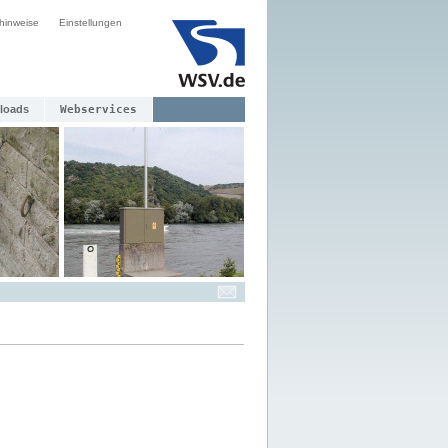
hinweise
Einstellungen
loads
Webservices