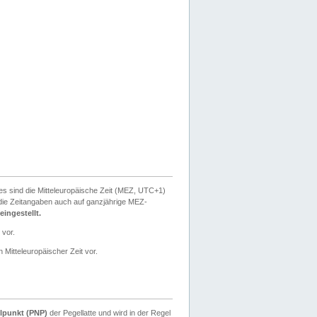
ies sind die Mitteleuropäische Zeit (MEZ, UTC+1)
ie Zeitangaben auch auf ganzjährige MEZ-
ingestellt.
 vor.
 Mitteleuropäischer Zeit vor.
lpunkt (PNP)
der Pegellatte und wird in der Regel