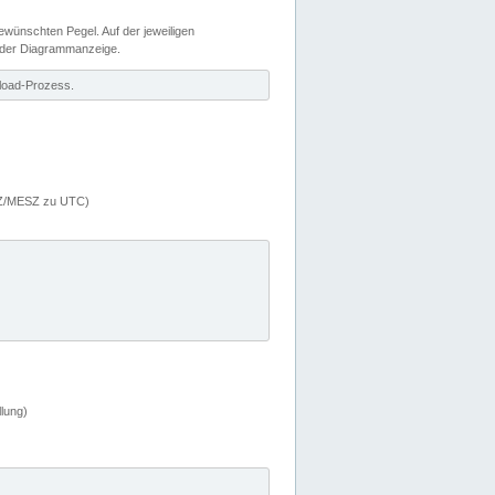
wünschten Pegel. Auf der jeweiligen
 der Diagrammanzeige.
load-Prozess.
MEZ/MESZ zu UTC)
lung)