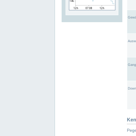
Gewä
Ausw
Gangl
Down
Ken
Pege