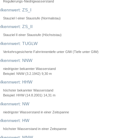
Regulierungs-Niedrigwasserstand
lkennwert: ZS_I
Stauziel I einer Staustufe (Normalstau)
lkennwert: ZS_II
Stauziel II einer Staustufe (Höchststau)
elkennwert: TUGLW
Verkehrsgesicherte Fahrrinnentiefe unter GlW (Tiefe unter GlW)
lkennwert: NNW
niedrigster bekannter Wasserstand
Beispiel: NNW (3.2.1942) 9,30 m
lkennwert: HHW
höchster bekannter Wasserstand
Beispiel: HHW (14.8.2001) 14,31 m
lkennwert: NW
niedrigster Wasserstand in einer Zeitspanne
lkennwert: HW
höchster Wasserstand in einer Zeitspanne
elkennwert: MNW