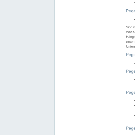
Pege
Sind 
Wasser
Hänge
treten
Unter
Pege
Pege
Pege
Pege