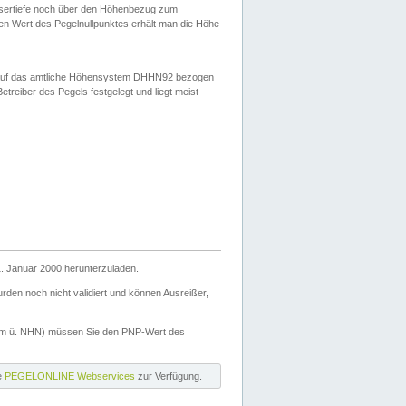
ssertiefe noch über den Höhenbezug zum
en Wert des Pegelnullpunktes erhält man die Höhe
d auf das amtliche Höhensystem DHHN92 bezogen
reiber des Pegels festgelegt und liegt meist
. Januar 2000 herunterzuladen.
den noch nicht validiert und können Ausreißer,
(m ü. NHN) müssen Sie den PNP-Wert des
ie
PEGELONLINE Webservices
zur Verfügung.