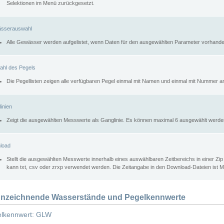
Selektionen im Menü zurückgesetzt.
sserauswahl
Alle Gewässer werden aufgelistet, wenn Daten für den ausgewählten Parameter vorhande
ahl des Pegels
Die Pegellisten zeigen alle verfügbaren Pegel einmal mit Namen und einmal mit Nummer a
inien
Zeigt die ausgewählten Messwerte als Ganglinie. Es können maximal 6 ausgewählt werde
load
Stellt die ausgewählten Messwerte innerhalb eines auswählbaren Zeitbereichs in einer Zi
kann txt, csv oder zrxp verwendet werden. Die Zeitangabe in den Download-Dateien ist 
nzeichnende Wasserstände und Pegelkennwerte
lkennwert: GLW