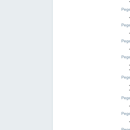
Pege
Pege
Peg
Pege
Pege
Pege
Pege
Peg