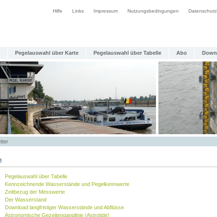
Hilfe
Links
Impressum
Nutzungsbedingungen
Datenschutz
Pegelauswahl über Karte
Pegelauswahl über Tabelle
Abo
Down
tter
e
Pegelauswahl über Tabelle
Kennzeichnende Wasserstände und Pegelkennwerte
Zeitbezug der Messwerte
Der Wasserstand
Download langfristiger Wasserstände und Abflüsse
Astronomische Gezeitenganglinie (Astrotide)