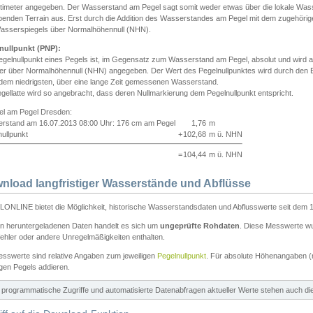
ntimeter angegeben. Der Wasserstand am Pegel sagt somit weder etwas über die lokale Wa
enden Terrain aus. Erst durch die Addition des Wasserstandes am Pegel mit dem zugehörig
asserspiegels über Normalhöhennull (NHN).
nullpunkt (PNP):
egelnullpunkt eines Pegels ist, im Gegensatz zum Wasserstand am Pegel, absolut und wir
ter über Normalhöhennull (NHN) angegeben. Der Wert des Pegelnullpunktes wird durch den Bet
 dem niedrigsten, über eine lange Zeit gemessenen Wasserstand.
gellatte wird so angebracht, dass deren Nullmarkierung dem Pegelnullpunkt entspricht.
iel am Pegel Dresden:
rstand am 16.07.2013 08:00 Uhr: 176 cm am Pegel
1,76
m
ullpunkt
+
102,68
m ü. NHN
=
104,44
m ü. NHN
nload langfristiger Wasserstände und Abflüsse
ONLINE bietet die Möglichkeit, historische Wasserstandsdaten und Abflusswerte seit dem 1
en heruntergeladenen Daten handelt es sich um
ungeprüfte Rohdaten
. Diese Messwerte wur
ehler oder andere Unregelmäßigkeiten enthalten.
esswerte sind relative Angaben zum jeweiligen
Pegelnullpunkt
. Für absolute Höhenangaben 
igen Pegels addieren.
ür programmatische Zugriffe und automatisierte Datenabfragen aktueller Werte stehen auch d