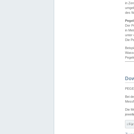
in Ze
umgeb
des W
Pegel
Der P
in Me
unter
Die Pe
Beisp
Wasse
Pegeln
Dow
PEGEL
Bei d
Messf
Die M
jeweil
ℹ️ F