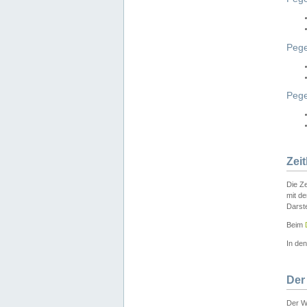
Pege
Peg
Zei
Die Ze
mit d
Darst
Beim
In de
Der
Der W