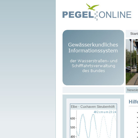
Start
Newsle
Hilf
Elbe - Cuxhaven Steubenhöft