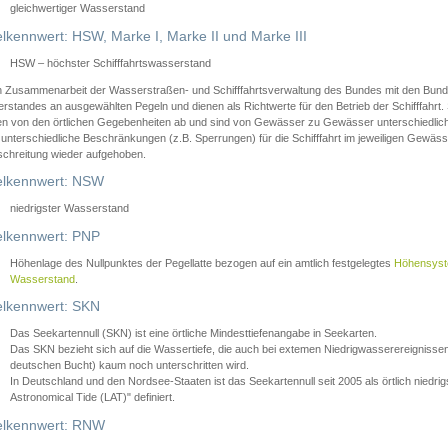
gleichwertiger Wasserstand
lkennwert: HSW, Marke I, Marke II und Marke III
HSW – höchster Schifffahrtswasserstand
in Zusammenarbeit der Wasserstraßen- und Schifffahrtsverwaltung des Bundes mit den Bund
standes an ausgewählten Pegeln und dienen als Richtwerte für den Betrieb der Schifffahrt. 
n von den örtlichen Gegebenheiten ab und sind von Gewässer zu Gewässer unterschiedlich
 unterschiedliche Beschränkungen (z.B. Sperrungen) für die Schifffahrt im jeweiligen Gewäss
schreitung wieder aufgehoben.
lkennwert: NSW
niedrigster Wasserstand
lkennwert: PNP
Höhenlage des Nullpunktes der Pegellatte bezogen auf ein amtlich festgelegtes
Höhensys
Wasserstand
.
lkennwert: SKN
Das Seekartennull (SKN) ist eine örtliche Mindesttiefenangabe in Seekarten.
Das SKN bezieht sich auf die Wassertiefe, die auch bei extemen Niedrigwasserereignissen
deutschen Bucht) kaum noch unterschritten wird.
In Deutschland und den Nordsee-Staaten ist das Seekartennull seit 2005 als örtlich nie
Astronomical Tide (LAT)" definiert.
lkennwert: RNW