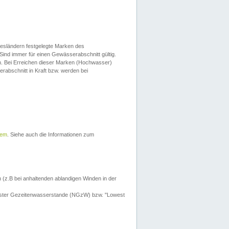
esländern festgelegte Marken des
Sind immer für einen Gewässerabschnitt gültig.
. Bei Erreichen dieser Marken (Hochwasser)
erabschnitt in Kraft bzw. werden bei
tem
. Siehe auch die Informationen zum
 (z.B bei anhaltenden ablandigen Winden in der
drigster Gezeitenwasserstande (NGzW) bzw. "Lowest