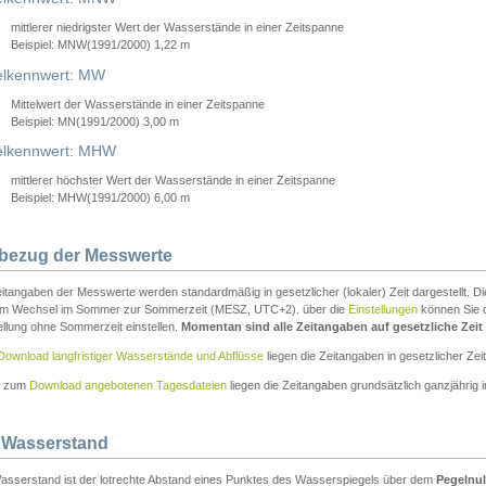
mittlerer niedrigster Wert der Wasserstände in einer Zeitspanne
Beispiel: MNW(1991/2000) 1,22 m
lkennwert: MW
Mittelwert der Wasserstände in einer Zeitspanne
Beispiel: MN(1991/2000) 3,00 m
elkennwert: MHW
mittlerer höchster Wert der Wasserstände in einer Zeitspanne
Beispiel: MHW(1991/2000) 6,00 m
tbezug der Messwerte
itangaben der Messwerte werden standardmäßig in gesetzlicher (lokaler) Zeit dargestellt. D
em Wechsel im Sommer zur Sommerzeit (MESZ, UTC+2). über die
Einstellungen
können Sie d
ellung ohne Sommerzeit einstellen.
Momentan sind alle Zeitangaben auf gesetzliche Zeit e
Download langfristiger Wasserstände und Abflüsse
liegen die Zeitangaben in gesetzlicher Zeit
n zum
Download angebotenen Tagesdateien
liegen die Zeitangaben grundsätzlich ganzjährig in
 Wasserstand
asserstand ist der lotrechte Abstand eines Punktes des Wasserspiegels über dem
Pegelnul