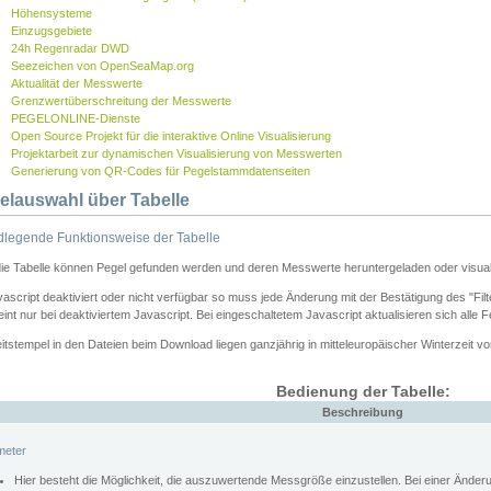
Höhensysteme
Einzugsgebiete
24h Regenradar DWD
Seezeichen von OpenSeaMap.org
Aktualität der Messwerte
Grenzwertüberschreitung der Messwerte
PEGELONLINE-Dienste
Open Source Projekt für die interaktive Online Visualisierung
Projektarbeit zur dynamischen Visualisierung von Messwerten
Generierung von QR-Codes für Pegelstammdatenseiten
elauswahl über Tabelle
legende Funktionsweise der Tabelle
die Tabelle können Pegel gefunden werden und deren Messwerte heruntergeladen oder visuali
vascript deaktiviert oder nicht verfügbar so muss jede Änderung mit der Bestätigung des "Filt
int nur bei deaktiviertem Javascript. Bei eingeschaltetem Javascript aktualisieren sich alle 
itstempel in den Dateien beim Download liegen ganzjährig in mitteleuropäischer Winterzeit vo
Bedienung der Tabelle:
Beschreibung
meter
Hier besteht die Möglichkeit, die auszuwertende Messgröße einzustellen. Bei einer Ände