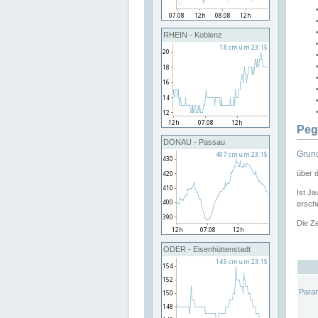
RHEIN - Koblenz
Peg
DONAU - Passau
Grund
über 
Ist Ja
ersche
Die Ze
ODER - Eisenhüttenstadt
Para