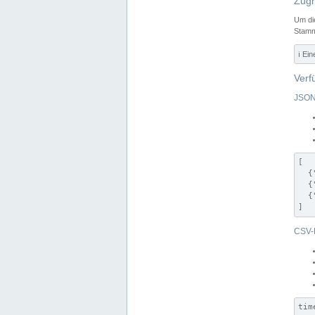
Zugr
Um di
Stamm
ℹ️ Ei
Verf
JSON
[

  {
  {
  {
]
CSV-
tim