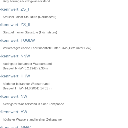
Regulierungs-Niedrigwasserstand
lkennwert: ZS_I
Stauziel I einer Staustufe (Normalstau)
lkennwert: ZS_II
Stauziel II einer Staustufe (Höchststau)
elkennwert: TUGLW
Verkehrsgesicherte Fahrrinnentiefe unter GlW (Tiefe unter GlW)
lkennwert: NNW
niedrigster bekannter Wasserstand
Beispiel: NNW (3.2.1942) 9,30 m
lkennwert: HHW
höchster bekannter Wasserstand
Beispiel: HHW (14.8.2001) 14,31 m
lkennwert: NW
niedrigster Wasserstand in einer Zeitspanne
lkennwert: HW
höchster Wasserstand in einer Zeitspanne
elkennwert: MNW