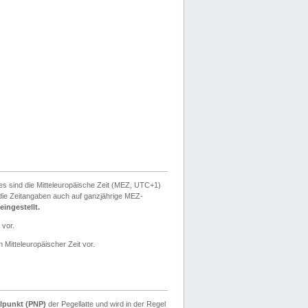
ies sind die Mitteleuropäische Zeit (MEZ, UTC+1)
ie Zeitangaben auch auf ganzjährige MEZ-
ingestellt.
 vor.
 Mitteleuropäischer Zeit vor.
lpunkt (PNP)
der Pegellatte und wird in der Regel