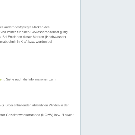
esländern festgelegte Marken des
Sind immer für einen Gewässerabschnitt gültig.
. Bei Erreichen dieser Marken (Hochwasser)
erabschnitt in Kraft bzw. werden bei
tem
. Siehe auch die Informationen zum
 (z.B bei anhaltenden ablandigen Winden in der
drigster Gezeitenwasserstande (NGzW) bzw. "Lowest