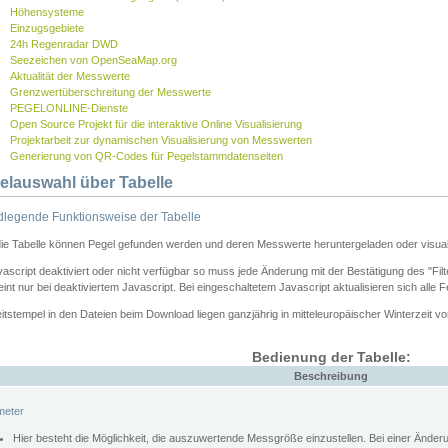
Höhensysteme
Einzugsgebiete
24h Regenradar DWD
Seezeichen von OpenSeaMap.org
Aktualität der Messwerte
Grenzwertüberschreitung der Messwerte
PEGELONLINE-Dienste
Open Source Projekt für die interaktive Online Visualisierung
Projektarbeit zur dynamischen Visualisierung von Messwerten
Generierung von QR-Codes für Pegelstammdatenseiten
elauswahl über Tabelle
legende Funktionsweise der Tabelle
die Tabelle können Pegel gefunden werden und deren Messwerte heruntergeladen oder visuali
vascript deaktiviert oder nicht verfügbar so muss jede Änderung mit der Bestätigung des "Filt
int nur bei deaktiviertem Javascript. Bei eingeschaltetem Javascript aktualisieren sich alle 
itstempel in den Dateien beim Download liegen ganzjährig in mitteleuropäischer Winterzeit vo
Bedienung der Tabelle:
Beschreibung
meter
Hier besteht die Möglichkeit, die auszuwertende Messgröße einzustellen. Bei einer Ände