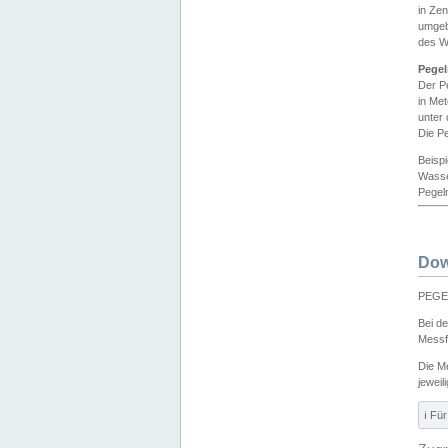
in Ze
umgeb
des W
Pegel
Der P
in Me
unter
Die Pe
Beisp
Wasse
Pegeln
Dow
PEGEL
Bei d
Messf
Die M
jeweil
ℹ️ F