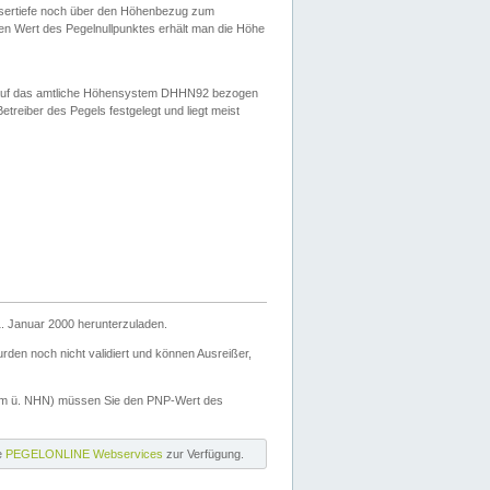
ssertiefe noch über den Höhenbezug zum
en Wert des Pegelnullpunktes erhält man die Höhe
d auf das amtliche Höhensystem DHHN92 bezogen
reiber des Pegels festgelegt und liegt meist
. Januar 2000 herunterzuladen.
den noch nicht validiert und können Ausreißer,
(m ü. NHN) müssen Sie den PNP-Wert des
ie
PEGELONLINE Webservices
zur Verfügung.