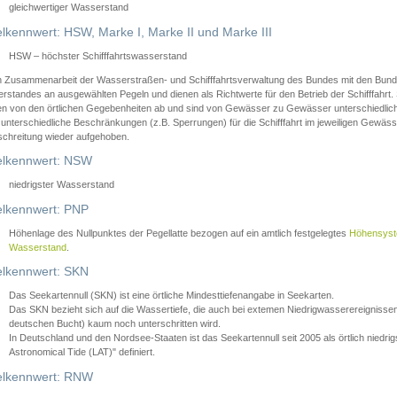
gleichwertiger Wasserstand
lkennwert: HSW, Marke I, Marke II und Marke III
HSW – höchster Schifffahrtswasserstand
in Zusammenarbeit der Wasserstraßen- und Schifffahrtsverwaltung des Bundes mit den Bund
standes an ausgewählten Pegeln und dienen als Richtwerte für den Betrieb der Schifffahrt. 
n von den örtlichen Gegebenheiten ab und sind von Gewässer zu Gewässer unterschiedlich
 unterschiedliche Beschränkungen (z.B. Sperrungen) für die Schifffahrt im jeweiligen Gewäss
schreitung wieder aufgehoben.
lkennwert: NSW
niedrigster Wasserstand
lkennwert: PNP
Höhenlage des Nullpunktes der Pegellatte bezogen auf ein amtlich festgelegtes
Höhensys
Wasserstand
.
lkennwert: SKN
Das Seekartennull (SKN) ist eine örtliche Mindesttiefenangabe in Seekarten.
Das SKN bezieht sich auf die Wassertiefe, die auch bei extemen Niedrigwasserereignissen
deutschen Bucht) kaum noch unterschritten wird.
In Deutschland und den Nordsee-Staaten ist das Seekartennull seit 2005 als örtlich nie
Astronomical Tide (LAT)" definiert.
lkennwert: RNW