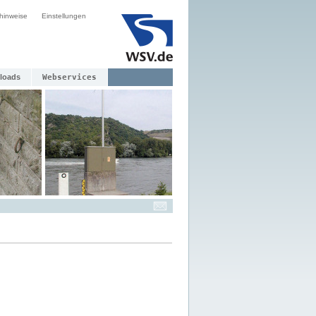
hinweise
Einstellungen
loads
Webservices