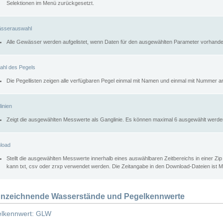
Selektionen im Menü zurückgesetzt.
sserauswahl
Alle Gewässer werden aufgelistet, wenn Daten für den ausgewählten Parameter vorhande
ahl des Pegels
Die Pegellisten zeigen alle verfügbaren Pegel einmal mit Namen und einmal mit Nummer a
inien
Zeigt die ausgewählten Messwerte als Ganglinie. Es können maximal 6 ausgewählt werde
load
Stellt die ausgewählten Messwerte innerhalb eines auswählbaren Zeitbereichs in einer Zi
kann txt, csv oder zrxp verwendet werden. Die Zeitangabe in den Download-Dateien ist 
nzeichnende Wasserstände und Pegelkennwerte
lkennwert: GLW