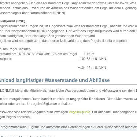
ntimeter angegeben. Der Wasserstand am Pegel sagt somit weder etwas über die lokale Wa
enden Terrain aus. Erst durch die Addition des Wasserstandes am Pegel mit dem zugehörig
asserspiegels über Normalhöhennull (NHN).
nullpunkt (PNP):
egelnullpunkt eines Pegels ist, im Gegensatz zum Wasserstand am Pegel, absolut und wir
ter über Normalhöhennull (NHN) angegeben. Der Wert des Pegelnullpunktes wird durch den Bet
 dem niedrigsten, über eine lange Zeit gemessenen Wasserstand.
gellatte wird so angebracht, dass deren Nullmarkierung dem Pegelnullpunkt entspricht.
iel am Pegel Dresden:
rstand am 16.07.2013 08:00 Uhr: 176 cm am Pegel
1,76
m
ullpunkt
+
102,68
m ü. NHN
=
104,44
m ü. NHN
nload langfristiger Wasserstände und Abflüsse
ONLINE bietet die Möglichkeit, historische Wasserstandsdaten und Abflusswerte seit dem 1
en heruntergeladenen Daten handelt es sich um
ungeprüfte Rohdaten
. Diese Messwerte wur
ehler oder andere Unregelmäßigkeiten enthalten.
esswerte sind relative Angaben zum jeweiligen
Pegelnullpunkt
. Für absolute Höhenangaben 
igen Pegels addieren.
ür programmatische Zugriffe und automatisierte Datenabfragen aktueller Werte stehen auch d