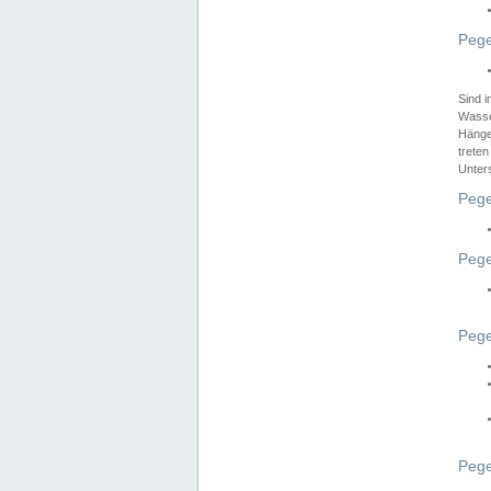
Pege
Sind 
Wasser
Hänge
treten
Unter
Pege
Pege
Pege
Pege