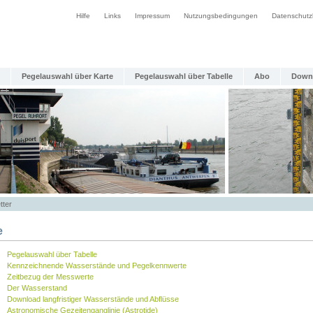
Hilfe
Links
Impressum
Nutzungsbedingungen
Datenschutz
Pegelauswahl über Karte
Pegelauswahl über Tabelle
Abo
Down
tter
e
Pegelauswahl über Tabelle
Kennzeichnende Wasserstände und Pegelkennwerte
Zeitbezug der Messwerte
Der Wasserstand
Download langfristiger Wasserstände und Abflüsse
Astronomische Gezeitenganglinie (Astrotide)