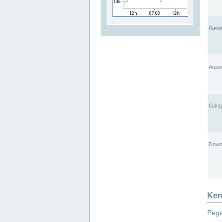
Gewä
Ausw
Gangl
Down
Ken
Pege