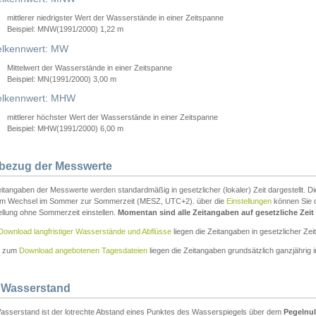
mittlerer niedrigster Wert der Wasserstände in einer Zeitspanne
Beispiel: MNW(1991/2000) 1,22 m
lkennwert: MW
Mittelwert der Wasserstände in einer Zeitspanne
Beispiel: MN(1991/2000) 3,00 m
elkennwert: MHW
mittlerer höchster Wert der Wasserstände in einer Zeitspanne
Beispiel: MHW(1991/2000) 6,00 m
tbezug der Messwerte
itangaben der Messwerte werden standardmäßig in gesetzlicher (lokaler) Zeit dargestellt. D
em Wechsel im Sommer zur Sommerzeit (MESZ, UTC+2). über die
Einstellungen
können Sie d
ellung ohne Sommerzeit einstellen.
Momentan sind alle Zeitangaben auf gesetzliche Zeit e
Download langfristiger Wasserstände und Abflüsse
liegen die Zeitangaben in gesetzlicher Zeit
n zum
Download angebotenen Tagesdateien
liegen die Zeitangaben grundsätzlich ganzjährig in
 Wasserstand
asserstand ist der lotrechte Abstand eines Punktes des Wasserspiegels über dem
Pegelnul