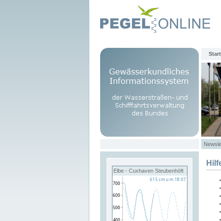
Start
Newsle
Hilf
Elbe - Cuxhaven Steubenhöft