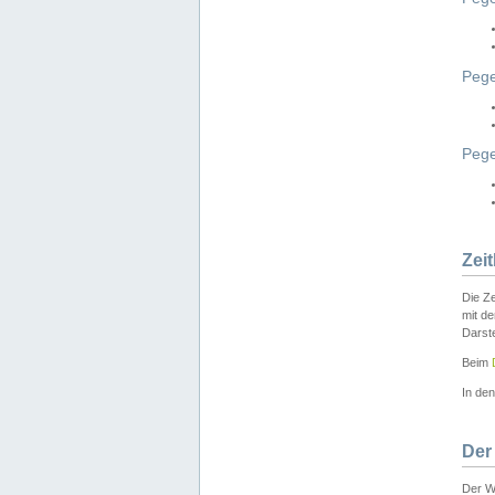
Pege
Peg
Zei
Die Ze
mit d
Darst
Beim
In de
Der
Der W