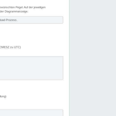
wünschten Pegel. Auf der jeweiligen
 der Diagrammanzeige.
load-Prozess.
MEZ/MESZ zu UTC)
lung)