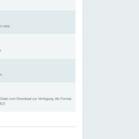
n sind.
n.
n.
p Datei zum Download zur Verfügung. Als Format
MEZ!