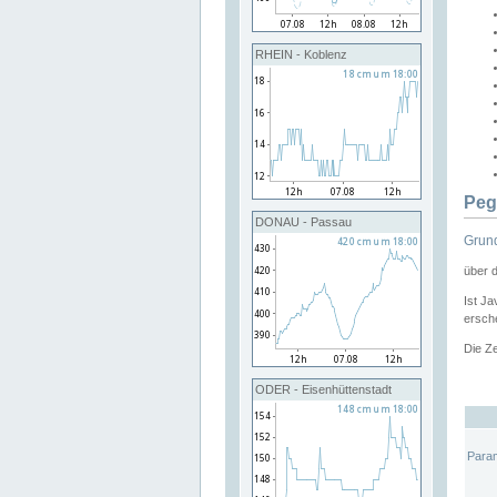
RHEIN - Koblenz
Peg
DONAU - Passau
Grund
über 
Ist Ja
ersche
Die Ze
ODER - Eisenhüttenstadt
Para