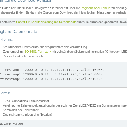
iff auf die Download-Funktion
e Daten herunterzuladen, navigieren Sie zunächst über die
Pegelauswahl-Tabelle
zu einem ge
datenseite finden Sie dann die Option zum Download der historischen Messdaten unterhalb
ne detaillierte
Schritt-für-Schritt-Anleitung mit Screenshots
führt Sie durch den gesamten Down
ügbare Datenformate
-Format
Strukturiertes Datenformat für programmatische Verarbeitung
Zeitstempel im
ISO 8601-Format
↗
mit vollständigen Zeitzoneninformation (Offset von 
Dezimalpunkt als Trennzeichen
"timestamp":"2000-01-01T01:00:00+01:00","value":646},

"timestamp":"2000-01-01T01:15:00+01:00","value":646},

"timestamp":"2000-01-01T01:30:00+01:00","value":645}

Format
Excel-kompatibles Tabellenformat
Vereinfachte Zeitstempeldarstellung in gesetzlicher Zeit (MEZ/MESZ mit Sommerzeitumstel
Semikolon als Feldtrenner
Dezimalkomma (deutsche Notation)
estamp;value
