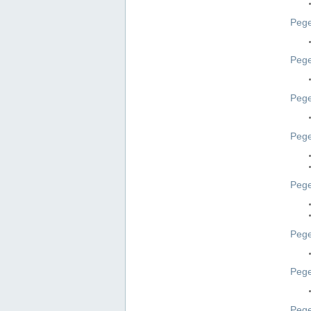
Pege
Pege
Peg
Pege
Pege
Pege
Pege
Peg