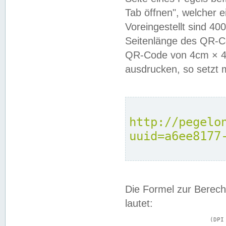
Tab öffnen", welcher 
Voreingestellt sind 4
Seitenlänge des QR-C
QR-Code von 4cm × 4c
ausdrucken, so setzt 
http://pegelo
uuid=a6ee8177
Die Formel zur Berech
lautet:
			(DPI × Druckkantenlänge in cm) ÷ 2,54 = Kantenlänge in Pixel
