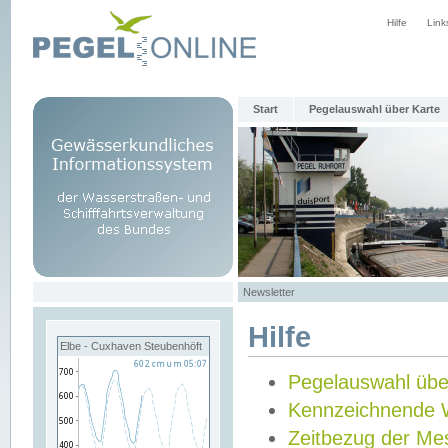
Hilfe
Link
Start
Pegelauswahl über Karte
Newsletter
Hilfe
Elbe - Cuxhaven Steubenhöft
Pegelauswahl übe
Kennzeichnende 
Zeitbezug der Me