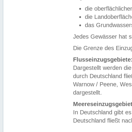
die oberflächlich
die Landoberfläc
das Grundwasser
Jedes Gewässer hat se
Die Grenze des Einzug
Flusseinzugsgebiete
Dargestellt werden die
durch Deutschland fli
Warnow / Peene, Weser
dargestellt.
Meereseinzugsgebiet
In Deutschland gibt 
Deutschland fließt n