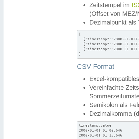
Zeitstempel im
IS
(Offset von MEZ
Dezimalpunkt als
[

  {"timestamp":"2000-01-01T0
  {"timestamp":"2000-01-01T0
  {"timestamp":"2000-01-01T0
]
CSV-Format
Excel-kompatibles
Vereinfachte Zeit
Sommerzeitumstel
Semikolon als Fel
Dezimalkomma (de
timestamp;value

2000-01-01 01:00;646

2000-01-01 01:15;646
