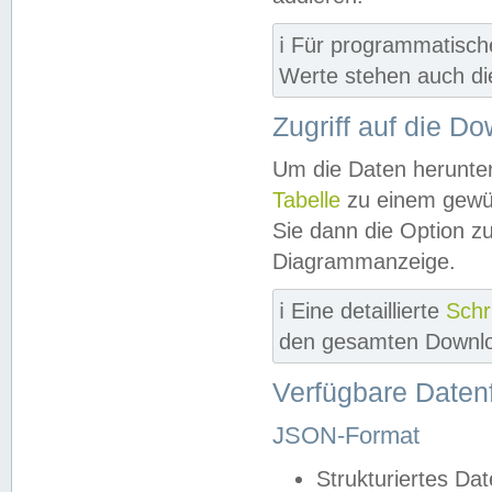
ℹ️ Für programmatisch
Werte stehen auch d
Zugriff auf die D
Um die Daten herunter
Tabelle
zu einem gewün
Sie dann die Option z
Diagrammanzeige.
ℹ️ Eine detaillierte
Schr
den gesamten Downlo
Verfügbare Daten
JSON-Format
Strukturiertes Da