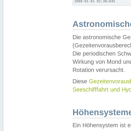
2000-01-01 01:30;645
Astronomische
Die astronomische Gez
(Gezeitenvorausberec
Die periodischen Schw
Wirkung von Mond und
Rotation verursacht.
Diese
Gezeitenvorau
Seeschifffahrt und Hy
Höhensystem
Ein Höhensystem ist e