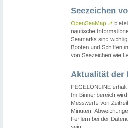
Seezeichen v
OpenSeaMap
↗
biete
nautische Information
Seamarks sind wichtig
Booten und Schiffen i
von Seezeichen wie Le
Aktualität der
PEGELONLINE erhält u
Im Binnenbereich wird 
Messwerte von Zeitreih
Minuten. Abweichungen
Fehlern bei der Daten
sein.