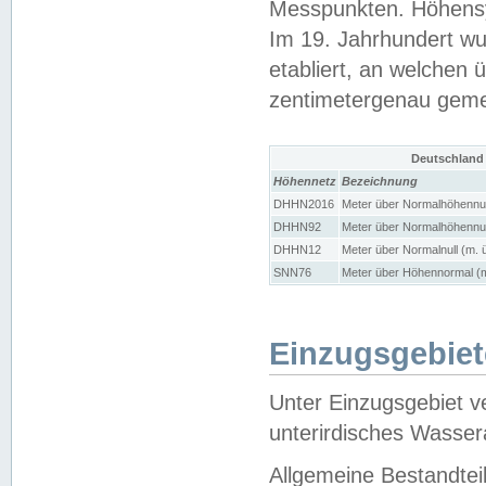
Messpunkten. Höhensy
Im 19. Jahrhundert wu
etabliert, an welchen 
zentimetergenau gem
Deutschland
Höhennetz
Bezeichnung
DHHN2016
Meter über Normalhöhennul
DHHN92
Meter über Normalhöhennul
DHHN12
Meter über Normalnull (m. 
SNN76
Meter über Höhennormal (m
Einzugsgebiet
Unter Einzugsgebiet v
unterirdisches Wasser
Allgemeine Bestandtei