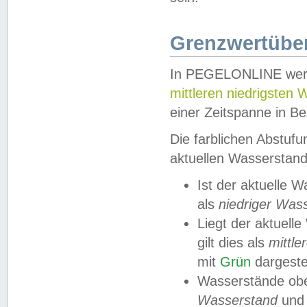
Grenzwertüber
In PEGELONLINE werde
mittleren niedrigsten
einer Zeitspanne in Be
Die farblichen Abstuf
aktuellen Wasserstand
Ist der aktuelle 
als
niedriger Was
Liegt der aktue
gilt dies als
mittle
mit
Grün
dargestel
Wasserstände obe
Wasserstand
und