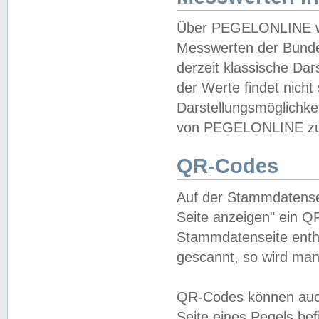
Über PEGELONLINE wer
Messwerten der Bundes
derzeit klassische Da
der Werte findet nicht 
Darstellungsmöglichkei
von PEGELONLINE zu 
QR-Codes
Auf der Stammdatensei
Seite anzeigen" ein Q
Stammdatenseite enthä
gescannt, so wird man
QR-Codes können auc
Seite eines Pegels be