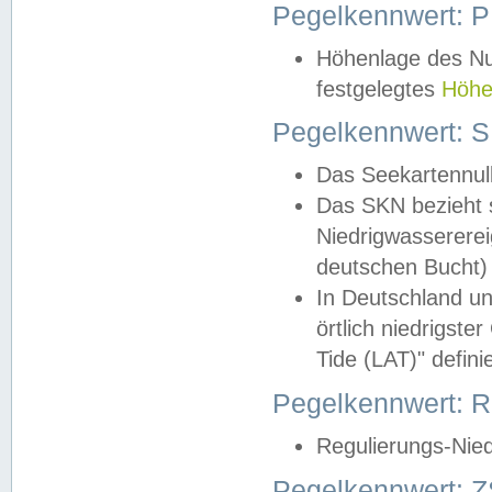
Pegelkennwert: 
Höhenlage des Nul
festgelegtes
Höhe
Pegelkennwert: 
Das Seekartennull
Das SKN bezieht s
Niedrigwassererei
deutschen Bucht) 
In Deutschland un
örtlich niedrigst
Tide (LAT)" definie
Pegelkennwert:
Regulierungs-Nie
Pegelkennwert: Z