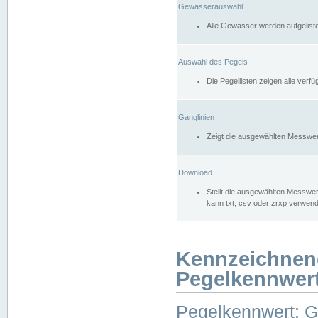
Gewässerauswahl
Alle Gewässer werden aufgelist
Auswahl des Pegels
Die Pegellisten zeigen alle ver
Ganglinien
Zeigt die ausgewählten Messwer
Download
Stellt die ausgewählten Messwer
kann txt, csv oder zrxp verwen
Kennzeichnen
Pegelkennwer
Pegelkennwert: 