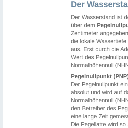
Der Wasserst
Der Wasserstand ist d
über dem
Pegelnullp
Zentimeter angegeben
die lokale Wassertie
aus. Erst durch die A
Wert des Pegelnullpun
Normalhöhennull (NHN
Pegelnullpunkt (PNP)
Der Pegelnullpunkt ei
absolut und wird auf
Normalhöhennull (NHN
den Betreiber des Pege
eine lange Zeit geme
Die Pegellatte wird s