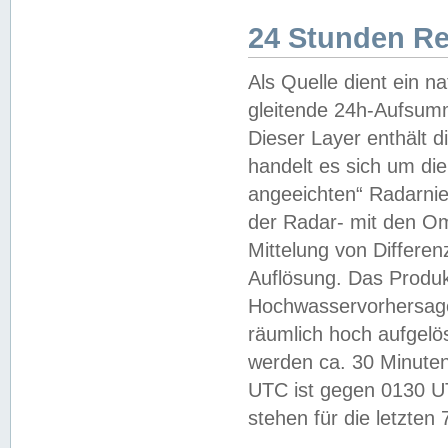
24 Stunden R
Als Quelle dient ein n
gleitende 24h-Aufsum
Dieser Layer enthält
handelt es sich um di
angeeichten“ Radarnie
der Radar- mit den O
Mittelung von Differe
Auflösung. Das Produk
Hochwasservorhersagez
räumlich hoch aufgelö
werden ca. 30 Minuten
UTC ist gegen 0130 UTC
stehen für die letzten