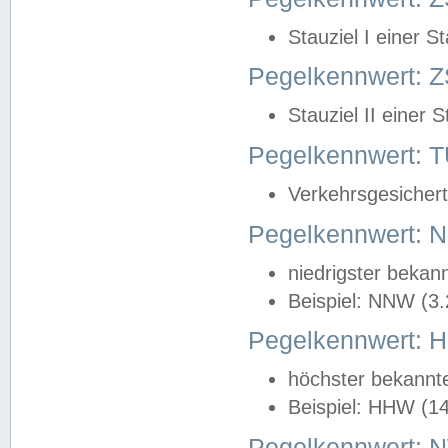
Stauziel I einer S
Pegelkennwert: Z
Stauziel II einer 
Pegelkennwert:
Verkehrsgesichert
Pegelkennwert:
niedrigster bekan
Beispiel: NNW (3
Pegelkennwert:
höchster bekannt
Beispiel: HHW (1
Pegelkennwert: 