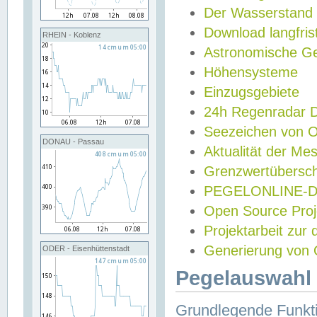
Der Wasserstand
Download langfris
RHEIN - Koblenz
Astronomische Gez
Höhensysteme
Einzugsgebiete
24h Regenradar
Seezeichen von 
DONAU - Passau
Aktualität der Me
Grenzwertübersch
PEGELONLINE-Di
Open Source Projek
Projektarbeit zur
Generierung von 
ODER - Eisenhüttenstadt
Pegelauswahl 
Grundlegende Funkti