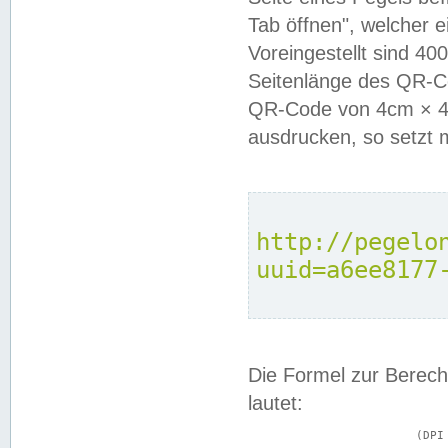
Tab öffnen", welcher 
Voreingestellt sind 4
Seitenlänge des QR-C
QR-Code von 4cm × 4c
ausdrucken, so setzt 
http://pegelo
uuid=a6ee8177
Die Formel zur Berech
lautet:
			(DPI × Druckkantenlänge in cm) ÷ 2,54 = Kantenlänge in Pixel
