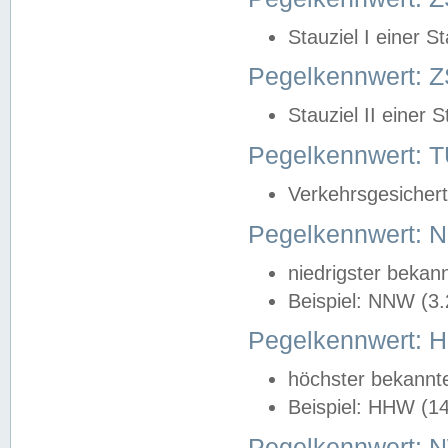
Stauziel I einer S
Pegelkennwert: Z
Stauziel II einer 
Pegelkennwert:
Verkehrsgesichert
Pegelkennwert:
niedrigster bekan
Beispiel: NNW (3
Pegelkennwert:
höchster bekannt
Beispiel: HHW (1
Pegelkennwert: 