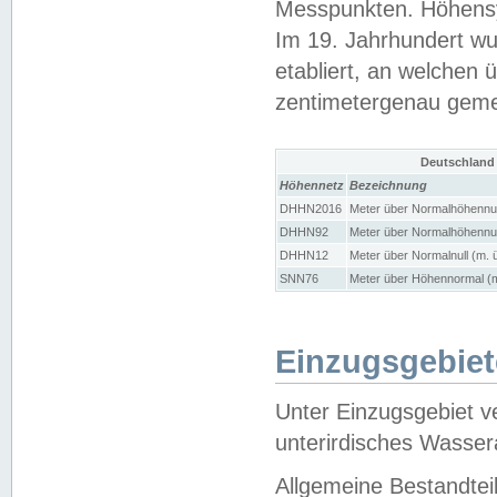
Messpunkten. Höhensy
Im 19. Jahrhundert wu
etabliert, an welchen 
zentimetergenau gem
Deutschland
Höhennetz
Bezeichnung
DHHN2016
Meter über Normalhöhennul
DHHN92
Meter über Normalhöhennul
DHHN12
Meter über Normalnull (m. 
SNN76
Meter über Höhennormal (m
Einzugsgebiet
Unter Einzugsgebiet v
unterirdisches Wasser
Allgemeine Bestandtei