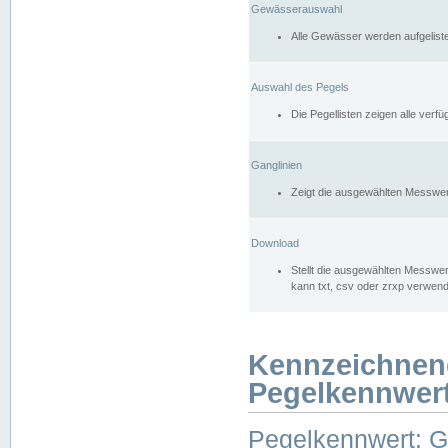
Gewässerauswahl
Alle Gewässer werden aufgelist
Auswahl des Pegels
Die Pegellisten zeigen alle ver
Ganglinien
Zeigt die ausgewählten Messwer
Download
Stellt die ausgewählten Messwer
kann txt, csv oder zrxp verwen
Kennzeichnen
Pegelkennwer
Pegelkennwert: 