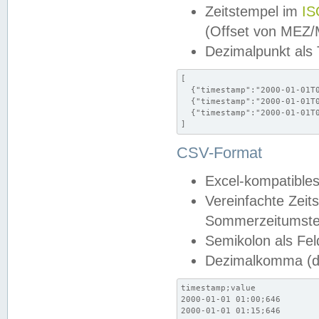
Zeitstempel im
IS
(Offset von MEZ
Dezimalpunkt als
[

  {"timestamp":"2000-01-01T0
  {"timestamp":"2000-01-01T0
  {"timestamp":"2000-01-01T0
]
CSV-Format
Excel-kompatibles
Vereinfachte Zeit
Sommerzeitumstel
Semikolon als Fel
Dezimalkomma (de
timestamp;value

2000-01-01 01:00;646

2000-01-01 01:15;646
