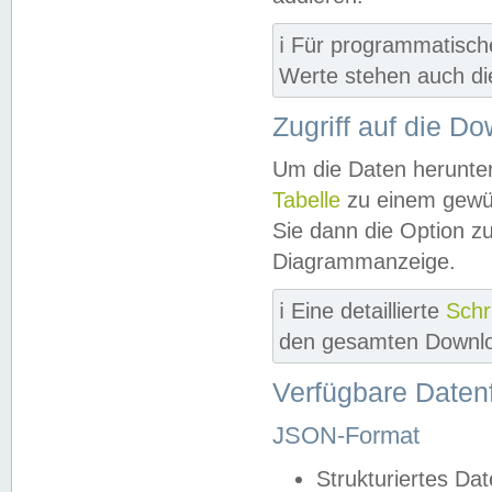
ℹ️ Für programmatisch
Werte stehen auch d
Zugriff auf die D
Um die Daten herunter
Tabelle
zu einem gewün
Sie dann die Option z
Diagrammanzeige.
ℹ️ Eine detaillierte
Schr
den gesamten Downlo
Verfügbare Daten
JSON-Format
Strukturiertes Da