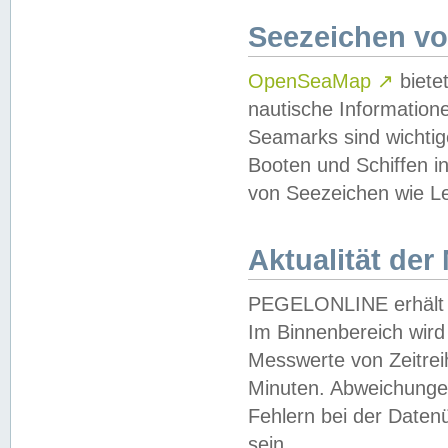
Seezeichen v
OpenSeaMap
↗
biete
nautische Information
Seamarks sind wichtig
Booten und Schiffen i
von Seezeichen wie Le
Aktualität der
PEGELONLINE erhält u
Im Binnenbereich wird 
Messwerte von Zeitreih
Minuten. Abweichungen
Fehlern bei der Daten
sein.