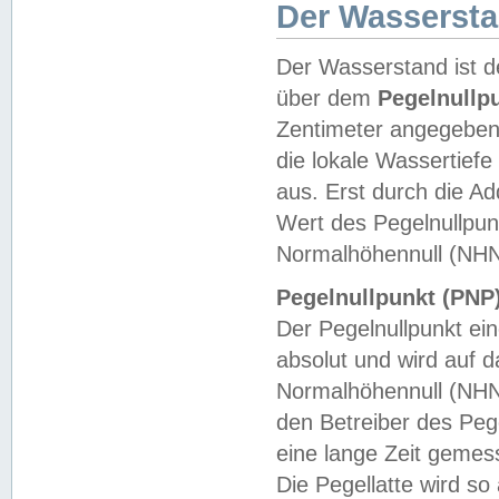
Der Wasserst
Der Wasserstand ist d
über dem
Pegelnullp
Zentimeter angegeben
die lokale Wassertie
aus. Erst durch die A
Wert des Pegelnullpun
Normalhöhennull (NHN
Pegelnullpunkt (PNP)
Der Pegelnullpunkt ei
absolut und wird auf
Normalhöhennull (NHN
den Betreiber des Pege
eine lange Zeit geme
Die Pegellatte wird s