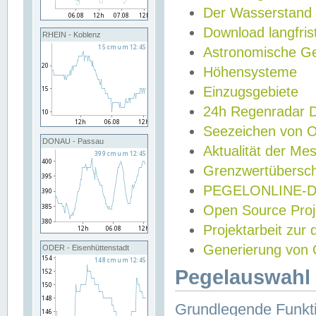
Der Wasserstand
Download langfris
RHEIN - Koblenz
Astronomische Gez
Höhensysteme
Einzugsgebiete
24h Regenradar
Seezeichen von 
DONAU - Passau
Aktualität der Me
Grenzwertübersch
PEGELONLINE-Di
Open Source Projek
Projektarbeit zur
Generierung von 
ODER - Eisenhüttenstadt
Pegelauswahl 
Grundlegende Funkti