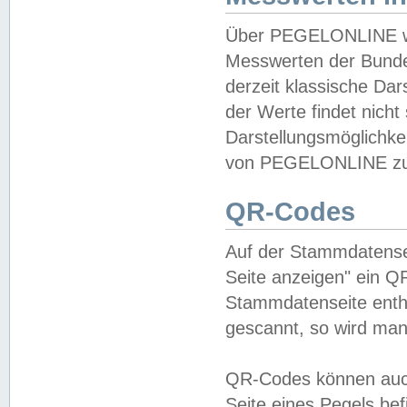
Über PEGELONLINE wer
Messwerten der Bundes
derzeit klassische Da
der Werte findet nicht 
Darstellungsmöglichkei
von PEGELONLINE zu 
QR-Codes
Auf der Stammdatensei
Seite anzeigen" ein Q
Stammdatenseite enthä
gescannt, so wird man
QR-Codes können auc
Seite eines Pegels be