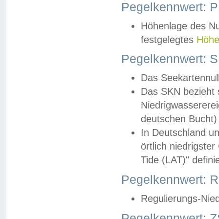
Pegelkennwert: 
Höhenlage des Nul
festgelegtes
Höhe
Pegelkennwert: 
Das Seekartennull
Das SKN bezieht s
Niedrigwassererei
deutschen Bucht) 
In Deutschland un
örtlich niedrigst
Tide (LAT)" definie
Pegelkennwert:
Regulierungs-Nie
Pegelkennwert: Z