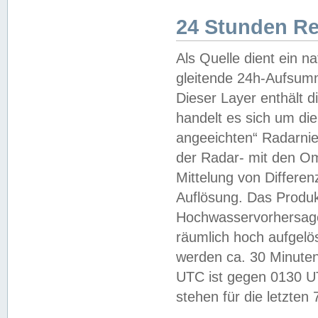
24 Stunden R
Als Quelle dient ein n
gleitende 24h-Aufsum
Dieser Layer enthält
handelt es sich um di
angeeichten“ Radarnie
der Radar- mit den O
Mittelung von Differe
Auflösung. Das Produk
Hochwasservorhersagez
räumlich hoch aufgelö
werden ca. 30 Minuten
UTC ist gegen 0130 UTC
stehen für die letzten