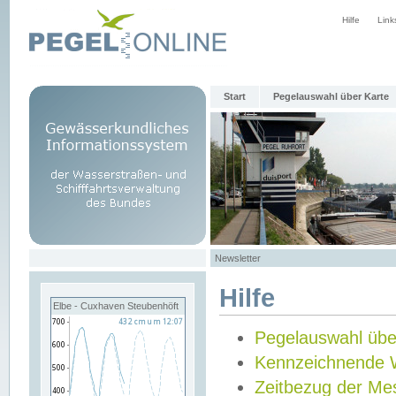
Hilfe
Link
Start
Pegelauswahl über Karte
Newsletter
Hilfe
Elbe - Cuxhaven Steubenhöft
Pegelauswahl übe
Kennzeichnende 
Zeitbezug der Me