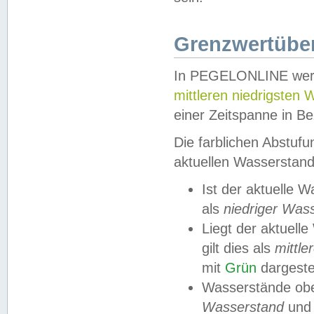
Grenzwertüber
In PEGELONLINE werde
mittleren niedrigsten
einer Zeitspanne in Be
Die farblichen Abstuf
aktuellen Wasserstand
Ist der aktuelle 
als
niedriger Was
Liegt der aktue
gilt dies als
mittle
mit
Grün
dargestel
Wasserstände obe
Wasserstand
und