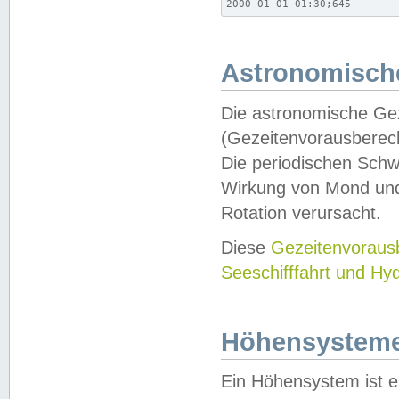
2000-01-01 01:30;645
Astronomische
Die astronomische Gez
(Gezeitenvorausberec
Die periodischen Schw
Wirkung von Mond und
Rotation verursacht.
Diese
Gezeitenvorau
Seeschifffahrt und Hy
Höhensystem
Ein Höhensystem ist e