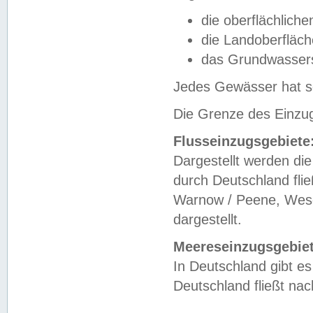
die oberflächlich
die Landoberfläc
das Grundwasser
Jedes Gewässer hat se
Die Grenze des Einzug
Flusseinzugsgebiete
Dargestellt werden die
durch Deutschland fli
Warnow / Peene, Weser
dargestellt.
Meereseinzugsgebiet
In Deutschland gibt 
Deutschland fließt n