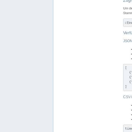
Zugr
Um di
Stamm
ℹ️ Ei
Verf
JSON
[

  {
  {
  {
]
CSV-
tim