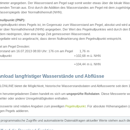
ntimeter angegeben. Der Wasserstand am Pegel sagt somit weder etwas über die lokale Wa
enden Terrain aus. Erst durch die Addition des Wasserstandes am Pegel mit dem zugehörig
asserspiegels über Normalhöhennull (NHN).
nullpunkt (PNP):
egelnullpunkt eines Pegels ist, im Gegensatz zum Wasserstand am Pegel, absolut und wir
ter über Normalhöhennull (NHN) angegeben. Der Wert des Pegelnullpunktes wird durch den Bet
 dem niedrigsten, über eine lange Zeit gemessenen Wasserstand.
gellatte wird so angebracht, dass deren Nullmarkierung dem Pegelnullpunkt entspricht.
iel am Pegel Dresden:
rstand am 16.07.2013 08:00 Uhr: 176 cm am Pegel
1,76
m
ullpunkt
+
102,68
m ü. NHN
=
104,44
m ü. NHN
nload langfristiger Wasserstände und Abflüsse
ONLINE bietet die Möglichkeit, historische Wasserstandsdaten und Abflusswerte seit dem 1
en heruntergeladenen Daten handelt es sich um
ungeprüfte Rohdaten
. Diese Messwerte wur
ehler oder andere Unregelmäßigkeiten enthalten.
esswerte sind relative Angaben zum jeweiligen
Pegelnullpunkt
. Für absolute Höhenangaben 
igen Pegels addieren.
ür programmatische Zugriffe und automatisierte Datenabfragen aktueller Werte stehen auch d