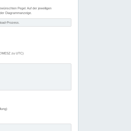
wünschten Pegel. Auf der jeweiligen
 der Diagrammanzeige.
load-Prozess.
MEZ/MESZ zu UTC)
lung)