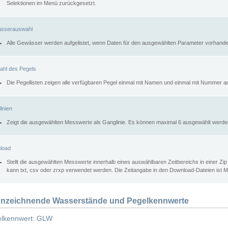
Selektionen im Menü zurückgesetzt.
sserauswahl
Alle Gewässer werden aufgelistet, wenn Daten für den ausgewählten Parameter vorhande
ahl des Pegels
Die Pegellisten zeigen alle verfügbaren Pegel einmal mit Namen und einmal mit Nummer a
inien
Zeigt die ausgewählten Messwerte als Ganglinie. Es können maximal 6 ausgewählt werde
load
Stellt die ausgewählten Messwerte innerhalb eines auswählbaren Zeitbereichs in einer Zi
kann txt, csv oder zrxp verwendet werden. Die Zeitangabe in den Download-Dateien ist 
nzeichnende Wasserstände und Pegelkennwerte
lkennwert: GLW