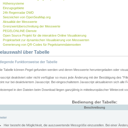
Höhensysteme
Einzugsgebiete
24h Regenradar DWD
Seezeichen von OpenSeaMap.org
Aktualität der Messwerte
Grenzwertüberschreitung der Messwerte
PEGELONLINE-Dienste
Open Source Projekt für die interaktive Online Visualisierung
Projektarbeit zur dynamischen Visualisierung von Messwerten
Generierung von QR-Codes für Pegelstammdatenseiten
elauswahl über Tabelle
legende Funktionsweise der Tabelle
die Tabelle können Pegel gefunden werden und deren Messwerte heruntergeladen oder visuali
vascript deaktiviert oder nicht verfügbar so muss jede Änderung mit der Bestätigung des "Filt
int nur bei deaktiviertem Javascript. Bei eingeschaltetem Javascript aktualisieren sich alle 
itstempel in den Dateien beim Download liegen ganzjährig in mitteleuropäischer Winterzeit vo
Bedienung der Tabelle:
Beschreibung
meter
Hier besteht die Möglichkeit, die auszuwertende Messgröße einzustellen. Bei einer Ände