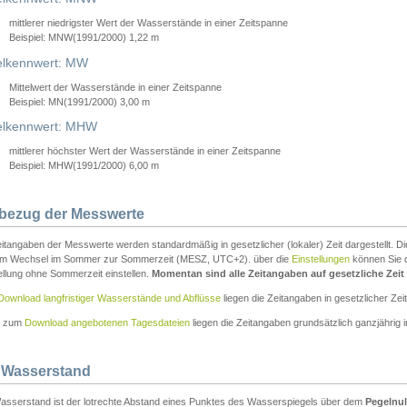
mittlerer niedrigster Wert der Wasserstände in einer Zeitspanne
Beispiel: MNW(1991/2000) 1,22 m
lkennwert: MW
Mittelwert der Wasserstände in einer Zeitspanne
Beispiel: MN(1991/2000) 3,00 m
elkennwert: MHW
mittlerer höchster Wert der Wasserstände in einer Zeitspanne
Beispiel: MHW(1991/2000) 6,00 m
tbezug der Messwerte
itangaben der Messwerte werden standardmäßig in gesetzlicher (lokaler) Zeit dargestellt. D
em Wechsel im Sommer zur Sommerzeit (MESZ, UTC+2). über die
Einstellungen
können Sie d
ellung ohne Sommerzeit einstellen.
Momentan sind alle Zeitangaben auf gesetzliche Zeit e
Download langfristiger Wasserstände und Abflüsse
liegen die Zeitangaben in gesetzlicher Zeit
n zum
Download angebotenen Tagesdateien
liegen die Zeitangaben grundsätzlich ganzjährig in
 Wasserstand
asserstand ist der lotrechte Abstand eines Punktes des Wasserspiegels über dem
Pegelnul