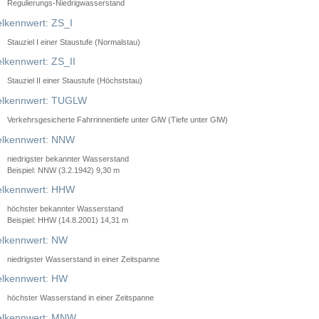
Regulierungs-Niedrigwasserstand
lkennwert: ZS_I
Stauziel I einer Staustufe (Normalstau)
lkennwert: ZS_II
Stauziel II einer Staustufe (Höchststau)
elkennwert: TUGLW
Verkehrsgesicherte Fahrrinnentiefe unter GlW (Tiefe unter GlW)
lkennwert: NNW
niedrigster bekannter Wasserstand
Beispiel: NNW (3.2.1942) 9,30 m
lkennwert: HHW
höchster bekannter Wasserstand
Beispiel: HHW (14.8.2001) 14,31 m
lkennwert: NW
niedrigster Wasserstand in einer Zeitspanne
lkennwert: HW
höchster Wasserstand in einer Zeitspanne
elkennwert: MNW