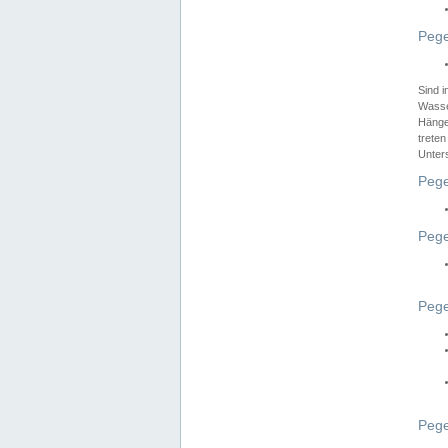
Pege
Sind 
Wasser
Hänge
treten
Unter
Pege
Pege
Pege
Pege