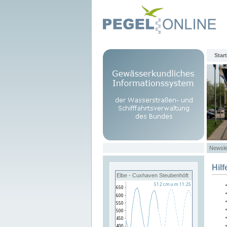
Start
Newsle
Hilf
Elbe - Cuxhaven Steubenhöft