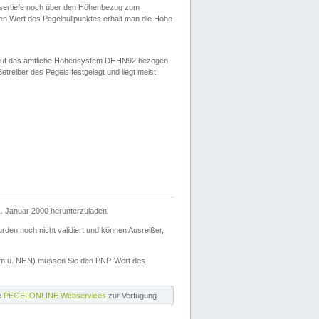
ssertiefe noch über den Höhenbezug zum
en Wert des Pegelnullpunktes erhält man die Höhe
d auf das amtliche Höhensystem DHHN92 bezogen
reiber des Pegels festgelegt und liegt meist
. Januar 2000 herunterzuladen.
den noch nicht validiert und können Ausreißer,
(m ü. NHN) müssen Sie den PNP-Wert des
ie
PEGELONLINE Webservices
zur Verfügung.