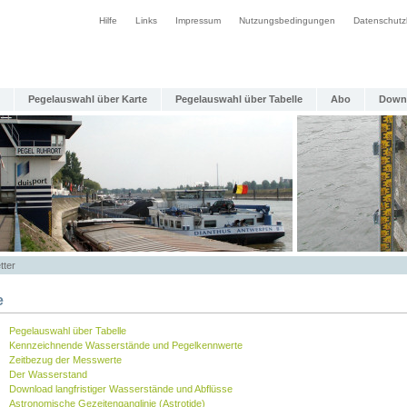
Hilfe
Links
Impressum
Nutzungsbedingungen
Datenschutz
Pegelauswahl über Karte
Pegelauswahl über Tabelle
Abo
Down
tter
e
Pegelauswahl über Tabelle
Kennzeichnende Wasserstände und Pegelkennwerte
Zeitbezug der Messwerte
Der Wasserstand
Download langfristiger Wasserstände und Abflüsse
Astronomische Gezeitenganglinie (Astrotide)