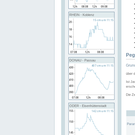
RHEIN - Koblenz
Peg
DONAU - Passau
Grund
über 
Ist Ja
ersche
Die Ze
ODER - Eisenhüttenstadt
Para