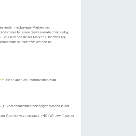
esländern festgelegte Marken des
Sind immer für einen Gewässerabschnitt gültig.
. Bei Erreichen dieser Marken (Hochwasser)
erabschnitt in Kraft bzw. werden bei
tem
. Siehe auch die Informationen zum
 (z.B bei anhaltenden ablandigen Winden in der
drigster Gezeitenwasserstande (NGzW) bzw. "Lowest