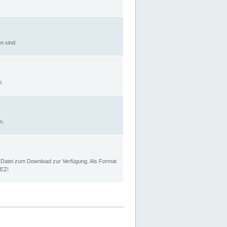
n sind.
n.
n.
p Datei zum Download zur Verfügung. Als Format
MEZ!