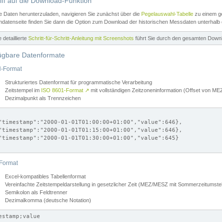
iff auf die Download-Funktion
e Daten herunterzuladen, navigieren Sie zunächst über die
Pegelauswahl-Tabelle
zu einem ge
datenseite finden Sie dann die Option zum Download der historischen Messdaten unterhalb
ne detaillierte
Schritt-für-Schritt-Anleitung mit Screenshots
führt Sie durch den gesamten Down
ügbare Datenformate
-Format
Strukturiertes Datenformat für programmatische Verarbeitung
Zeitstempel im
ISO 8601-Format
↗
mit vollständigen Zeitzoneninformation (Offset von 
Dezimalpunkt als Trennzeichen
"timestamp":"2000-01-01T01:00:00+01:00","value":646},

"timestamp":"2000-01-01T01:15:00+01:00","value":646},

"timestamp":"2000-01-01T01:30:00+01:00","value":645}

Format
Excel-kompatibles Tabellenformat
Vereinfachte Zeitstempeldarstellung in gesetzlicher Zeit (MEZ/MESZ mit Sommerzeitumstel
Semikolon als Feldtrenner
Dezimalkomma (deutsche Notation)
estamp;value
