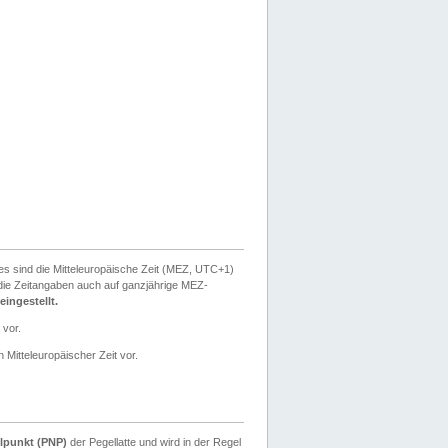
ies sind die Mitteleuropäische Zeit (MEZ, UTC+1)
ie Zeitangaben auch auf ganzjährige MEZ-
ingestellt.
 vor.
 Mitteleuropäischer Zeit vor.
lpunkt (PNP)
der Pegellatte und wird in der Regel