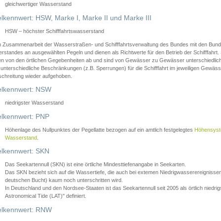
gleichwertiger Wasserstand
lkennwert: HSW, Marke I, Marke II und Marke III
HSW – höchster Schifffahrtswasserstand
in Zusammenarbeit der Wasserstraßen- und Schifffahrtsverwaltung des Bundes mit den Bund
standes an ausgewählten Pegeln und dienen als Richtwerte für den Betrieb der Schifffahrt. 
n von den örtlichen Gegebenheiten ab und sind von Gewässer zu Gewässer unterschiedlich
 unterschiedliche Beschränkungen (z.B. Sperrungen) für die Schifffahrt im jeweiligen Gewäss
schreitung wieder aufgehoben.
lkennwert: NSW
niedrigster Wasserstand
lkennwert: PNP
Höhenlage des Nullpunktes der Pegellatte bezogen auf ein amtlich festgelegtes
Höhensys
Wasserstand
.
lkennwert: SKN
Das Seekartennull (SKN) ist eine örtliche Mindesttiefenangabe in Seekarten.
Das SKN bezieht sich auf die Wassertiefe, die auch bei extemen Niedrigwasserereignissen
deutschen Bucht) kaum noch unterschritten wird.
In Deutschland und den Nordsee-Staaten ist das Seekartennull seit 2005 als örtlich nie
Astronomical Tide (LAT)" definiert.
lkennwert: RNW