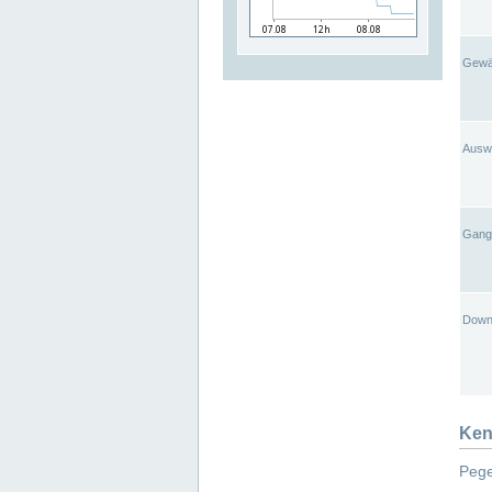
Gewä
Ausw
Gangl
Down
Ken
Pege