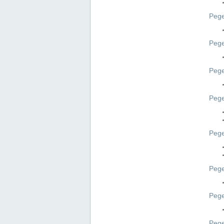
Pege
Pege
Peg
Pege
Pege
Pege
Pege
Peg