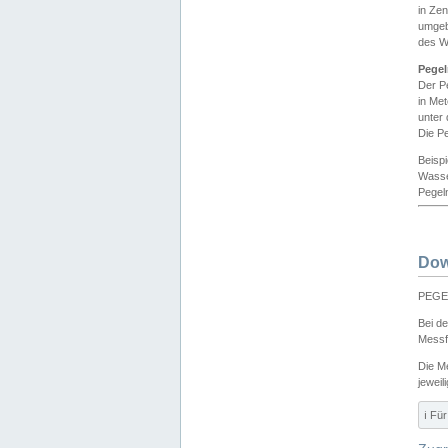
in Ze
umgeb
des W
Pegel
Der P
in Me
unter
Die Pe
Beisp
Wasse
Pegeln
Dow
PEGEL
Bei d
Messf
Die M
jeweil
ℹ️ F