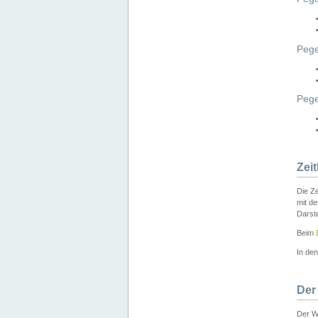
Pege
Peg
Zei
Die Ze
mit d
Darst
Beim
In de
Der
Der W