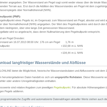
ntimeter angegeben. Der Wasserstand am Pegel sagt somit weder etwas über die lokale Wa
enden Terrain aus. Erst durch die Addition des Wasserstandes am Pegel mit dem zugehörig
asserspiegels über Normalhöhennull (NHN).
nullpunkt (PNP):
egelnullpunkt eines Pegels ist, im Gegensatz zum Wasserstand am Pegel, absolut und wir
ter über Normalhöhennull (NHN) angegeben. Der Wert des Pegelnullpunktes wird durch den Bet
 dem niedrigsten, über eine lange Zeit gemessenen Wasserstand.
gellatte wird so angebracht, dass deren Nullmarkierung dem Pegelnullpunkt entspricht.
iel am Pegel Dresden:
rstand am 16.07.2013 08:00 Uhr: 176 cm am Pegel
1,76
m
ullpunkt
+
102,68
m ü. NHN
=
104,44
m ü. NHN
nload langfristiger Wasserstände und Abflüsse
ONLINE bietet die Möglichkeit, historische Wasserstandsdaten und Abflusswerte seit dem 1
en heruntergeladenen Daten handelt es sich um
ungeprüfte Rohdaten
. Diese Messwerte wur
ehler oder andere Unregelmäßigkeiten enthalten.
esswerte sind relative Angaben zum jeweiligen
Pegelnullpunkt
. Für absolute Höhenangaben 
igen Pegels addieren.
ür programmatische Zugriffe und automatisierte Datenabfragen aktueller Werte stehen auch d