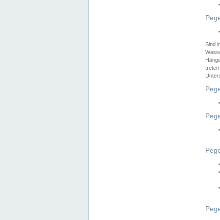
Pege
Sind 
Wasser
Hänge
treten
Unter
Pege
Pege
Pege
Pege