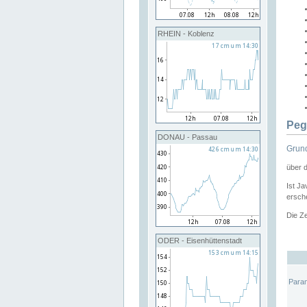
RHEIN - Koblenz
Peg
DONAU - Passau
Grund
über 
Ist Ja
ersche
Die Ze
ODER - Eisenhüttenstadt
Para