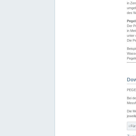
in Ze
umgeb
des W
Pegel
Der P
in Me
unter
Die Pe
Beisp
Wasse
Pegeln
Dow
PEGEL
Bei d
Messf
Die M
jeweil
ℹ️ F