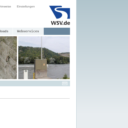
hinweise
Einstellungen
loads
Webservices