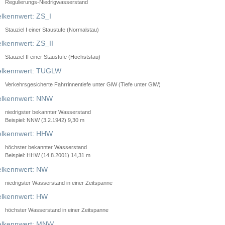
Regulierungs-Niedrigwasserstand
lkennwert: ZS_I
Stauziel I einer Staustufe (Normalstau)
lkennwert: ZS_II
Stauziel II einer Staustufe (Höchststau)
elkennwert: TUGLW
Verkehrsgesicherte Fahrrinnentiefe unter GlW (Tiefe unter GlW)
lkennwert: NNW
niedrigster bekannter Wasserstand
Beispiel: NNW (3.2.1942) 9,30 m
lkennwert: HHW
höchster bekannter Wasserstand
Beispiel: HHW (14.8.2001) 14,31 m
lkennwert: NW
niedrigster Wasserstand in einer Zeitspanne
lkennwert: HW
höchster Wasserstand in einer Zeitspanne
elkennwert: MNW