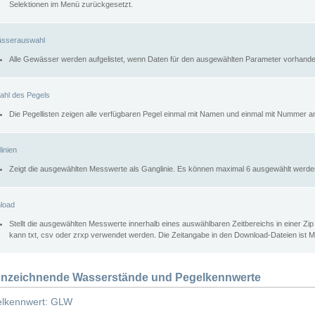
Selektionen im Menü zurückgesetzt.
sserauswahl
Alle Gewässer werden aufgelistet, wenn Daten für den ausgewählten Parameter vorhande
ahl des Pegels
Die Pegellisten zeigen alle verfügbaren Pegel einmal mit Namen und einmal mit Nummer a
inien
Zeigt die ausgewählten Messwerte als Ganglinie. Es können maximal 6 ausgewählt werde
load
Stellt die ausgewählten Messwerte innerhalb eines auswählbaren Zeitbereichs in einer Zi
kann txt, csv oder zrxp verwendet werden. Die Zeitangabe in den Download-Dateien ist 
nzeichnende Wasserstände und Pegelkennwerte
lkennwert: GLW