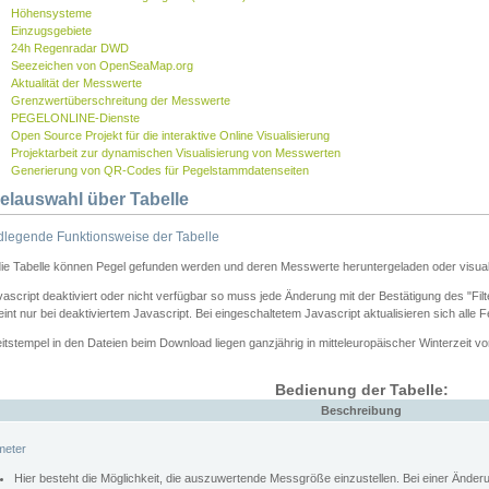
Höhensysteme
Einzugsgebiete
24h Regenradar DWD
Seezeichen von OpenSeaMap.org
Aktualität der Messwerte
Grenzwertüberschreitung der Messwerte
PEGELONLINE-Dienste
Open Source Projekt für die interaktive Online Visualisierung
Projektarbeit zur dynamischen Visualisierung von Messwerten
Generierung von QR-Codes für Pegelstammdatenseiten
elauswahl über Tabelle
legende Funktionsweise der Tabelle
die Tabelle können Pegel gefunden werden und deren Messwerte heruntergeladen oder visuali
vascript deaktiviert oder nicht verfügbar so muss jede Änderung mit der Bestätigung des "Filt
int nur bei deaktiviertem Javascript. Bei eingeschaltetem Javascript aktualisieren sich alle 
itstempel in den Dateien beim Download liegen ganzjährig in mitteleuropäischer Winterzeit vo
Bedienung der Tabelle:
Beschreibung
meter
Hier besteht die Möglichkeit, die auszuwertende Messgröße einzustellen. Bei einer Ände