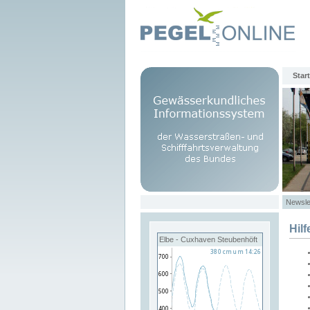
Start
Newsle
Hilf
Elbe - Cuxhaven Steubenhöft