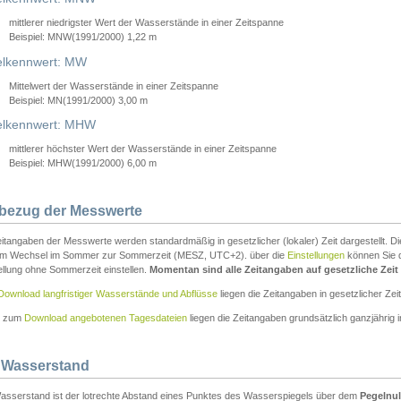
mittlerer niedrigster Wert der Wasserstände in einer Zeitspanne
Beispiel: MNW(1991/2000) 1,22 m
lkennwert: MW
Mittelwert der Wasserstände in einer Zeitspanne
Beispiel: MN(1991/2000) 3,00 m
elkennwert: MHW
mittlerer höchster Wert der Wasserstände in einer Zeitspanne
Beispiel: MHW(1991/2000) 6,00 m
tbezug der Messwerte
itangaben der Messwerte werden standardmäßig in gesetzlicher (lokaler) Zeit dargestellt. D
em Wechsel im Sommer zur Sommerzeit (MESZ, UTC+2). über die
Einstellungen
können Sie d
ellung ohne Sommerzeit einstellen.
Momentan sind alle Zeitangaben auf gesetzliche Zeit e
Download langfristiger Wasserstände und Abflüsse
liegen die Zeitangaben in gesetzlicher Zeit
n zum
Download angebotenen Tagesdateien
liegen die Zeitangaben grundsätzlich ganzjährig in
 Wasserstand
asserstand ist der lotrechte Abstand eines Punktes des Wasserspiegels über dem
Pegelnul