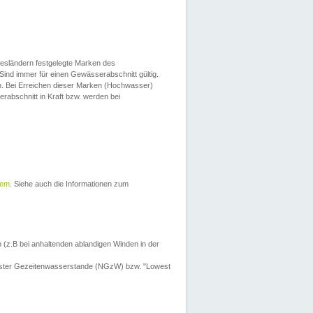
esländern festgelegte Marken des
Sind immer für einen Gewässerabschnitt gültig.
. Bei Erreichen dieser Marken (Hochwasser)
erabschnitt in Kraft bzw. werden bei
tem
. Siehe auch die Informationen zum
 (z.B bei anhaltenden ablandigen Winden in der
drigster Gezeitenwasserstande (NGzW) bzw. "Lowest