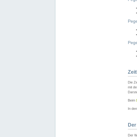
Pege
Peg
Zei
Die Ze
mit d
Darst
Beim
In de
Der
Der W