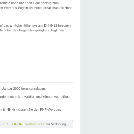
ssertiefe noch über den Höhenbezug zum
en Wert des Pegelnullpunktes erhält man die Höhe
d auf das amtliche Höhensystem DHHN92 bezogen
reiber des Pegels festgelegt und liegt meist
. Januar 2000 herunterzuladen.
den noch nicht validiert und können Ausreißer,
(m ü. NHN) müssen Sie den PNP-Wert des
ie
PEGELONLINE Webservices
zur Verfügung.