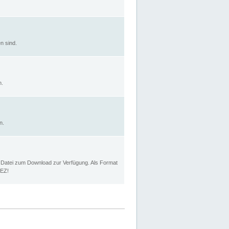
n sind.
n.
n.
p Datei zum Download zur Verfügung. Als Format
MEZ!