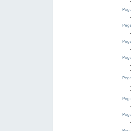
Pege
Pege
Peg
Pege
Pege
Pege
Pege
Peg