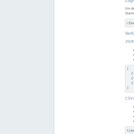
Zugr
Um di
Stamm
ℹ️ Ei
Verf
JSON
[

  {
  {
  {
]
CSV-
tim