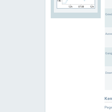
Gewä
Ausw
Gangl
Down
Ken
Pege