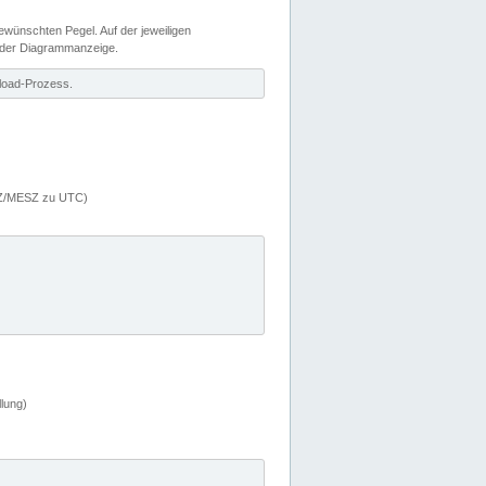
wünschten Pegel. Auf der jeweiligen
 der Diagrammanzeige.
load-Prozess.
MEZ/MESZ zu UTC)
lung)