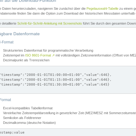
iff auf die Download-Funktion
e Daten herunterzuladen, navigieren Sie zunächst über die
Pegelauswahl-Tabelle
zu einem ge
datenseite finden Sie dann die Option zum Download der historischen Messdaten unterhalb
ne detaillierte
Schritt-für-Schritt-Anleitung mit Screenshots
führt Sie durch den gesamten Down
ügbare Datenformate
-Format
Strukturiertes Datenformat für programmatische Verarbeitung
Zeitstempel im
ISO 8601-Format
↗
mit vollständigen Zeitzoneninformation (Offset von 
Dezimalpunkt als Trennzeichen
"timestamp":"2000-01-01T01:00:00+01:00","value":646},

"timestamp":"2000-01-01T01:15:00+01:00","value":646},

"timestamp":"2000-01-01T01:30:00+01:00","value":645}

Format
Excel-kompatibles Tabellenformat
Vereinfachte Zeitstempeldarstellung in gesetzlicher Zeit (MEZ/MESZ mit Sommerzeitumstel
Semikolon als Feldtrenner
Dezimalkomma (deutsche Notation)
estamp;value
