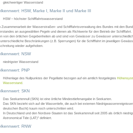
gleichwertiger Wasserstand
lkennwert: HSW, Marke I, Marke II und Marke III
HSW – höchster Schifffahrtswasserstand
in Zusammenarbeit der Wasserstraßen- und Schifffahrtsverwaltung des Bundes mit den Bund
standes an ausgewählten Pegeln und dienen als Richtwerte für den Betrieb der Schifffahrt. 
n von den örtlichen Gegebenheiten ab und sind von Gewässer zu Gewässer unterschiedlich
 unterschiedliche Beschränkungen (z.B. Sperrungen) für die Schifffahrt im jeweiligen Gewäss
schreitung wieder aufgehoben.
lkennwert: NSW
niedrigster Wasserstand
lkennwert: PNP
Höhenlage des Nullpunktes der Pegellatte bezogen auf ein amtlich festgelegtes
Höhensys
Wasserstand
.
lkennwert: SKN
Das Seekartennull (SKN) ist eine örtliche Mindesttiefenangabe in Seekarten.
Das SKN bezieht sich auf die Wassertiefe, die auch bei extemen Niedrigwasserereignissen
deutschen Bucht) kaum noch unterschritten wird.
In Deutschland und den Nordsee-Staaten ist das Seekartennull seit 2005 als örtlich nie
Astronomical Tide (LAT)" definiert.
lkennwert: RNW