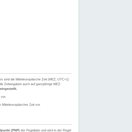
ies sind die Mitteleuropäische Zeit (MEZ, UTC+1)
ie Zeitangaben auch auf ganzjährige MEZ-
ingestellt.
 vor.
 Mitteleuropäischer Zeit vor.
lpunkt (PNP)
der Pegellatte und wird in der Regel