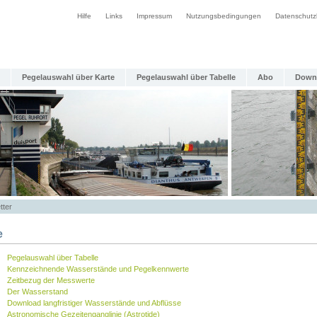
Hilfe
Links
Impressum
Nutzungsbedingungen
Datenschutz
Pegelauswahl über Karte
Pegelauswahl über Tabelle
Abo
Down
tter
e
Pegelauswahl über Tabelle
Kennzeichnende Wasserstände und Pegelkennwerte
Zeitbezug der Messwerte
Der Wasserstand
Download langfristiger Wasserstände und Abflüsse
Astronomische Gezeitenganglinie (Astrotide)