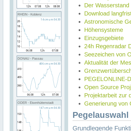
Der Wasserstand
Download langfris
RHEIN - Koblenz
Astronomische Gez
Höhensysteme
Einzugsgebiete
24h Regenradar
Seezeichen von 
DONAU - Passau
Aktualität der Me
Grenzwertübersch
PEGELONLINE-Di
Open Source Projek
Projektarbeit zur
Generierung von 
ODER - Eisenhüttenstadt
Pegelauswahl 
Grundlegende Funkti