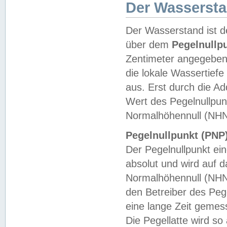
Der Wasserst
Der Wasserstand ist d
über dem
Pegelnullp
Zentimeter angegeben
die lokale Wassertie
aus. Erst durch die A
Wert des Pegelnullpun
Normalhöhennull (NHN
Pegelnullpunkt (PNP)
Der Pegelnullpunkt ei
absolut und wird auf
Normalhöhennull (NHN
den Betreiber des Pege
eine lange Zeit geme
Die Pegellatte wird s