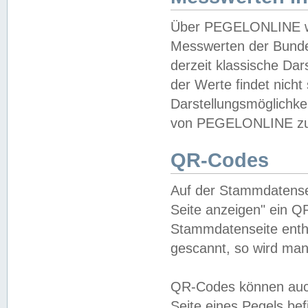
Über PEGELONLINE wer
Messwerten der Bundes
derzeit klassische Da
der Werte findet nicht 
Darstellungsmöglichkei
von PEGELONLINE zu 
QR-Codes
Auf der Stammdatensei
Seite anzeigen" ein Q
Stammdatenseite enthä
gescannt, so wird man
QR-Codes können auc
Seite eines Pegels be