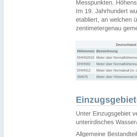
Messpunkten. Höhensy
Im 19. Jahrhundert wu
etabliert, an welchen 
zentimetergenau gem
Deutschland
Höhennetz
Bezeichnung
DHHN2016
Meter über Normalhöhennul
DHHN92
Meter über Normalhöhennul
DHHN12
Meter über Normalnull (m. 
SNN76
Meter über Höhennormal (m
Einzugsgebiet
Unter Einzugsgebiet v
unterirdisches Wasser
Allgemeine Bestandtei