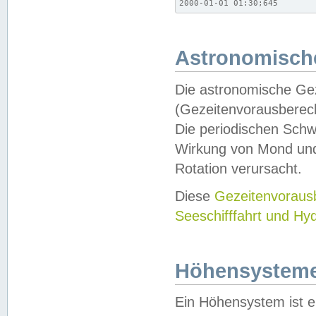
2000-01-01 01:30;645
Astronomische
Die astronomische Gez
(Gezeitenvorausberec
Die periodischen Schw
Wirkung von Mond und
Rotation verursacht.
Diese
Gezeitenvorau
Seeschifffahrt und Hy
Höhensystem
Ein Höhensystem ist e