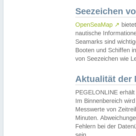
Seezeichen v
OpenSeaMap
↗
biete
nautische Information
Seamarks sind wichtig
Booten und Schiffen i
von Seezeichen wie Le
Aktualität der
PEGELONLINE erhält u
Im Binnenbereich wird 
Messwerte von Zeitreih
Minuten. Abweichungen
Fehlern bei der Daten
sein.