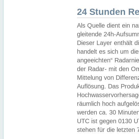
24 Stunden R
Als Quelle dient ein n
gleitende 24h-Aufsum
Dieser Layer enthält
handelt es sich um di
angeeichten“ Radarnie
der Radar- mit den O
Mittelung von Differe
Auflösung. Das Produk
Hochwasservorhersagez
räumlich hoch aufgelö
werden ca. 30 Minuten
UTC ist gegen 0130 UTC
stehen für die letzten