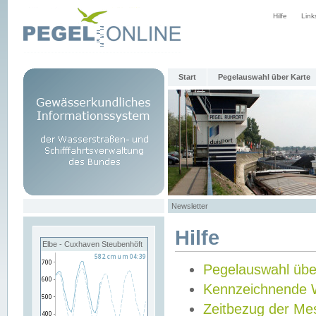
Hilfe
Link
Start
Pegelauswahl über Karte
Newsletter
Hilfe
Elbe - Cuxhaven Steubenhöft
Pegelauswahl übe
Kennzeichnende 
Zeitbezug der Me