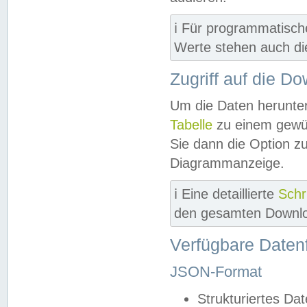
ℹ️ Für programmatisch
Werte stehen auch d
Zugriff auf die D
Um die Daten herunter
Tabelle
zu einem gewün
Sie dann die Option z
Diagrammanzeige.
ℹ️ Eine detaillierte
Schr
den gesamten Downlo
Verfügbare Daten
JSON-Format
Strukturiertes Da