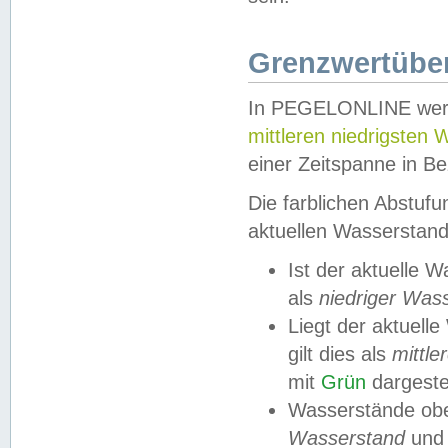
Grenzwertüber
In PEGELONLINE werde
mittleren niedrigsten
einer Zeitspanne in Be
Die farblichen Abstuf
aktuellen Wasserstand
Ist der aktuelle 
als
niedriger Was
Liegt der aktue
gilt dies als
mittle
mit
Grün
dargestel
Wasserstände obe
Wasserstand
und