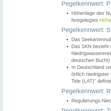
Pegelkennwert: 
Höhenlage des Nul
festgelegtes
Höhe
Pegelkennwert: 
Das Seekartennull
Das SKN bezieht s
Niedrigwassererei
deutschen Bucht) 
In Deutschland un
örtlich niedrigst
Tide (LAT)" definie
Pegelkennwert:
Regulierungs-Nie
Pegelkennwert: Z