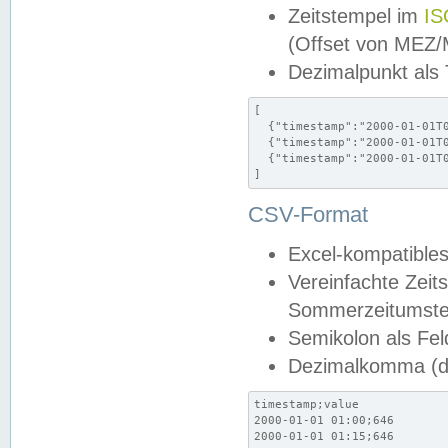
Zeitstempel im
IS
(Offset von MEZ
Dezimalpunkt als
[

  {"timestamp":"2000-01-01T0
  {"timestamp":"2000-01-01T0
  {"timestamp":"2000-01-01T0
]
CSV-Format
Excel-kompatibles
Vereinfachte Zeit
Sommerzeitumstel
Semikolon als Fel
Dezimalkomma (de
timestamp;value

2000-01-01 01:00;646

2000-01-01 01:15;646
