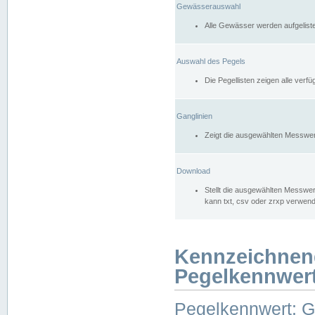
Gewässerauswahl
Alle Gewässer werden aufgelist
Auswahl des Pegels
Die Pegellisten zeigen alle ver
Ganglinien
Zeigt die ausgewählten Messwer
Download
Stellt die ausgewählten Messwer
kann txt, csv oder zrxp verwen
Kennzeichnen
Pegelkennwer
Pegelkennwert: 