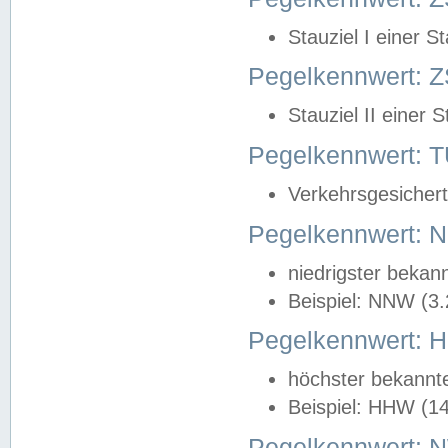
Stauziel I einer S
Pegelkennwert: Z
Stauziel II einer 
Pegelkennwert:
Verkehrsgesichert
Pegelkennwert:
niedrigster bekan
Beispiel: NNW (3
Pegelkennwert:
höchster bekannt
Beispiel: HHW (1
Pegelkennwert: 