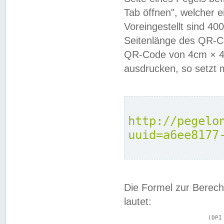
Tab öffnen", welcher 
Voreingestellt sind 4
Seitenlänge des QR-C
QR-Code von 4cm × 4c
ausdrucken, so setzt 
http://pegelo
uuid=a6ee8177
Die Formel zur Berech
lautet:
			(DPI × Druckkantenlänge in cm) ÷ 2,54 = Kantenlänge in Pixel
