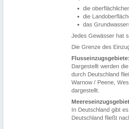
die oberflächlich
die Landoberfläc
das Grundwasser
Jedes Gewässer hat se
Die Grenze des Einzug
Flusseinzugsgebiete
Dargestellt werden die
durch Deutschland fli
Warnow / Peene, Weser
dargestellt.
Meereseinzugsgebiet
In Deutschland gibt 
Deutschland fließt n