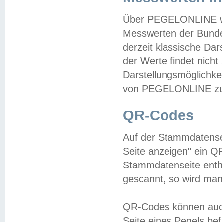
Über PEGELONLINE wer
Messwerten der Bundes
derzeit klassische Da
der Werte findet nicht 
Darstellungsmöglichkei
von PEGELONLINE zu 
QR-Codes
Auf der Stammdatensei
Seite anzeigen" ein Q
Stammdatenseite enthä
gescannt, so wird man
QR-Codes können auc
Seite eines Pegels be