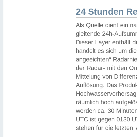
24 Stunden R
Als Quelle dient ein n
gleitende 24h-Aufsum
Dieser Layer enthält
handelt es sich um di
angeeichten“ Radarnie
der Radar- mit den O
Mittelung von Differe
Auflösung. Das Produk
Hochwasservorhersagez
räumlich hoch aufgelö
werden ca. 30 Minuten
UTC ist gegen 0130 UTC
stehen für die letzten