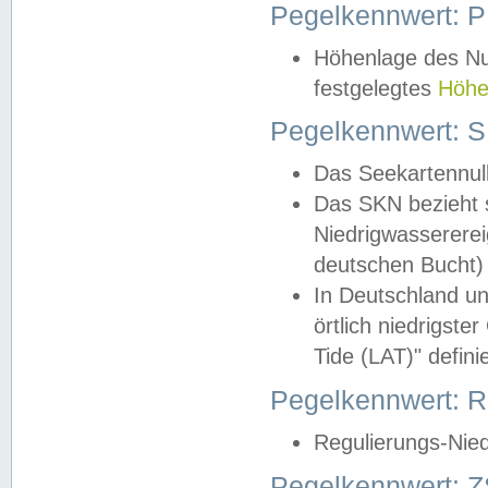
Pegelkennwert: 
Höhenlage des Nul
festgelegtes
Höhe
Pegelkennwert: 
Das Seekartennull
Das SKN bezieht s
Niedrigwassererei
deutschen Bucht) 
In Deutschland un
örtlich niedrigst
Tide (LAT)" definie
Pegelkennwert:
Regulierungs-Nie
Pegelkennwert: Z