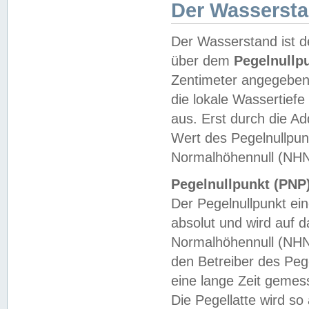
Der Wasserst
Der Wasserstand ist d
über dem
Pegelnullp
Zentimeter angegeben
die lokale Wassertie
aus. Erst durch die A
Wert des Pegelnullpun
Normalhöhennull (NHN
Pegelnullpunkt (PNP)
Der Pegelnullpunkt ei
absolut und wird auf
Normalhöhennull (NHN
den Betreiber des Pege
eine lange Zeit geme
Die Pegellatte wird s