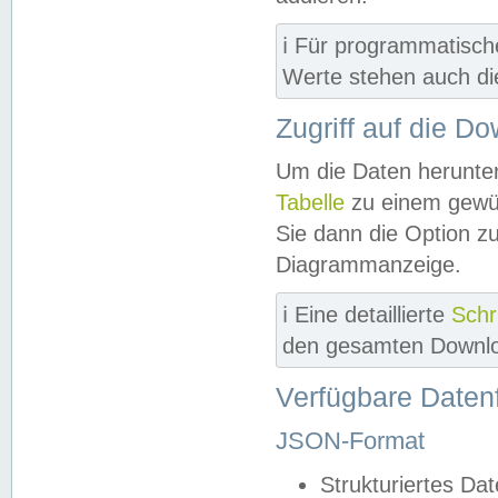
ℹ️ Für programmatisch
Werte stehen auch d
Zugriff auf die D
Um die Daten herunter
Tabelle
zu einem gewün
Sie dann die Option z
Diagrammanzeige.
ℹ️ Eine detaillierte
Schr
den gesamten Downlo
Verfügbare Daten
JSON-Format
Strukturiertes Da