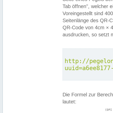
Tab öffnen", welcher 
Voreingestellt sind 4
Seitenlänge des QR-C
QR-Code von 4cm × 4c
ausdrucken, so setzt 
http://pegelo
uuid=a6ee8177
Die Formel zur Berech
lautet:
			(DPI × Druckkantenlänge in cm) ÷ 2,54 = Kantenlänge in Pixel
