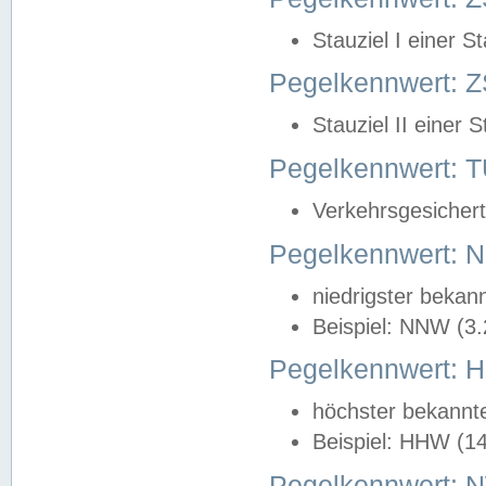
Stauziel I einer S
Pegelkennwert: Z
Stauziel II einer 
Pegelkennwert:
Verkehrsgesichert
Pegelkennwert:
niedrigster bekan
Beispiel: NNW (3
Pegelkennwert:
höchster bekannt
Beispiel: HHW (1
Pegelkennwert: 