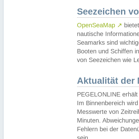
Seezeichen v
OpenSeaMap
↗
biete
nautische Information
Seamarks sind wichtig
Booten und Schiffen i
von Seezeichen wie Le
Aktualität der
PEGELONLINE erhält u
Im Binnenbereich wird 
Messwerte von Zeitreih
Minuten. Abweichungen
Fehlern bei der Daten
sein.