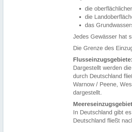
die oberflächlich
die Landoberfläc
das Grundwasser
Jedes Gewässer hat se
Die Grenze des Einzug
Flusseinzugsgebiete
Dargestellt werden die
durch Deutschland fli
Warnow / Peene, Weser
dargestellt.
Meereseinzugsgebiet
In Deutschland gibt 
Deutschland fließt n