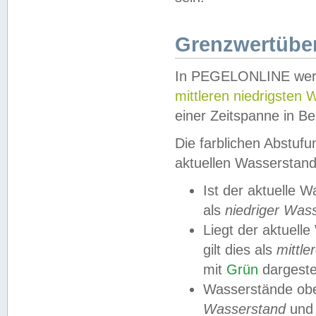
Grenzwertüber
In PEGELONLINE werde
mittleren niedrigsten
einer Zeitspanne in Be
Die farblichen Abstuf
aktuellen Wasserstand
Ist der aktuelle 
als
niedriger Was
Liegt der aktue
gilt dies als
mittle
mit
Grün
dargestel
Wasserstände obe
Wasserstand
und