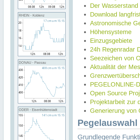
Der Wasserstand
Download langfris
RHEIN - Koblenz
Astronomische Gez
Höhensysteme
Einzugsgebiete
24h Regenradar
Seezeichen von 
DONAU - Passau
Aktualität der Me
Grenzwertübersch
PEGELONLINE-Di
Open Source Projek
Projektarbeit zur
Generierung von 
ODER - Eisenhüttenstadt
Pegelauswahl 
Grundlegende Funkti