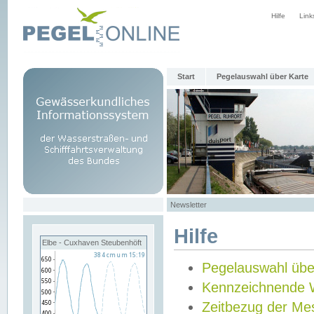
Hilfe
Link
Start
Pegelauswahl über Karte
Newsletter
Hilfe
Elbe - Cuxhaven Steubenhöft
Pegelauswahl übe
Kennzeichnende 
Zeitbezug der Me