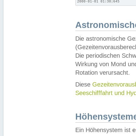
2000-01-01 01:30;645
Astronomische
Die astronomische Gez
(Gezeitenvorausberec
Die periodischen Schw
Wirkung von Mond und
Rotation verursacht.
Diese
Gezeitenvorau
Seeschifffahrt und Hy
Höhensystem
Ein Höhensystem ist e