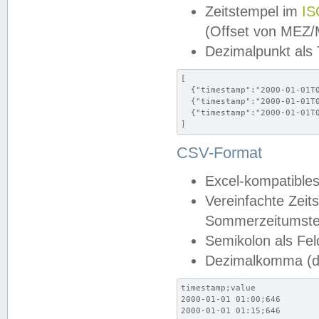
Zeitstempel im
IS
(Offset von MEZ
Dezimalpunkt als
[

  {"timestamp":"2000-01-01T0
  {"timestamp":"2000-01-01T0
  {"timestamp":"2000-01-01T0
]
CSV-Format
Excel-kompatibles
Vereinfachte Zeit
Sommerzeitumstel
Semikolon als Fel
Dezimalkomma (de
timestamp;value

2000-01-01 01:00;646

2000-01-01 01:15;646
