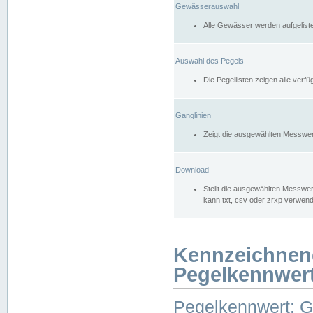
Gewässerauswahl
Alle Gewässer werden aufgelist
Auswahl des Pegels
Die Pegellisten zeigen alle ver
Ganglinien
Zeigt die ausgewählten Messwer
Download
Stellt die ausgewählten Messwer
kann txt, csv oder zrxp verwen
Kennzeichnen
Pegelkennwer
Pegelkennwert: 