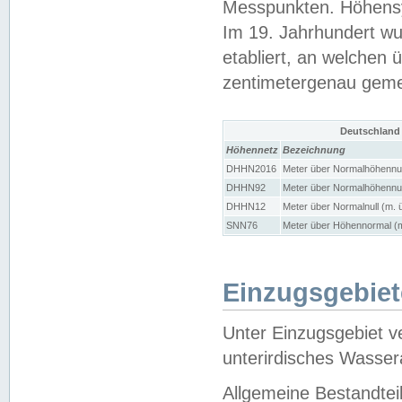
Messpunkten. Höhensy
Im 19. Jahrhundert wu
etabliert, an welchen 
zentimetergenau gem
Deutschland
Höhennetz
Bezeichnung
DHHN2016
Meter über Normalhöhennul
DHHN92
Meter über Normalhöhennul
DHHN12
Meter über Normalnull (m. 
SNN76
Meter über Höhennormal (m
Einzugsgebiet
Unter Einzugsgebiet v
unterirdisches Wasser
Allgemeine Bestandtei