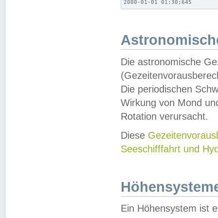
2000-01-01 01:30;645
Astronomische
Die astronomische Gez
(Gezeitenvorausberec
Die periodischen Schw
Wirkung von Mond und
Rotation verursacht.
Diese
Gezeitenvorau
Seeschifffahrt und Hy
Höhensystem
Ein Höhensystem ist e