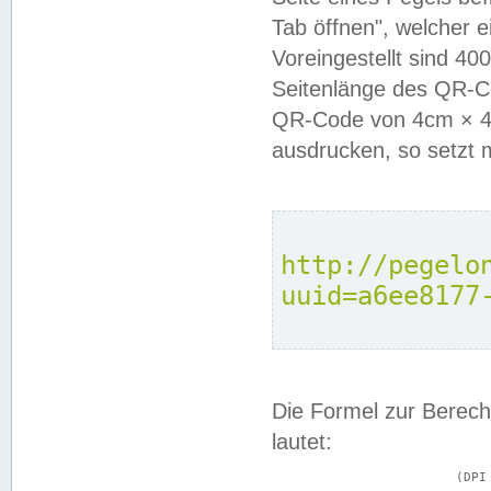
Tab öffnen", welcher 
Voreingestellt sind 4
Seitenlänge des QR-C
QR-Code von 4cm × 4c
ausdrucken, so setzt 
http://pegelo
uuid=a6ee8177
Die Formel zur Berech
lautet:
			(DPI × Druckkantenlänge in cm) ÷ 2,54 = Kantenlänge in Pixel
