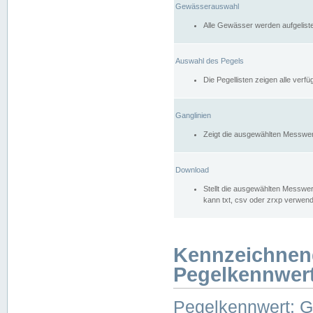
Gewässerauswahl
Alle Gewässer werden aufgelist
Auswahl des Pegels
Die Pegellisten zeigen alle ver
Ganglinien
Zeigt die ausgewählten Messwer
Download
Stellt die ausgewählten Messwer
kann txt, csv oder zrxp verwen
Kennzeichnen
Pegelkennwer
Pegelkennwert: 