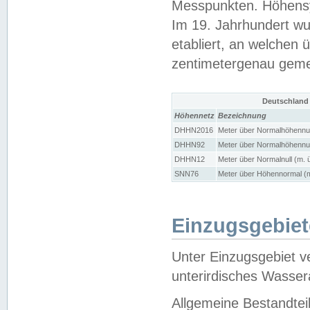
Messpunkten. Höhensy
Im 19. Jahrhundert wu
etabliert, an welchen 
zentimetergenau gem
Deutschland
Höhennetz
Bezeichnung
DHHN2016
Meter über Normalhöhennul
DHHN92
Meter über Normalhöhennul
DHHN12
Meter über Normalnull (m. 
SNN76
Meter über Höhennormal (m
Einzugsgebiet
Unter Einzugsgebiet v
unterirdisches Wasser
Allgemeine Bestandtei