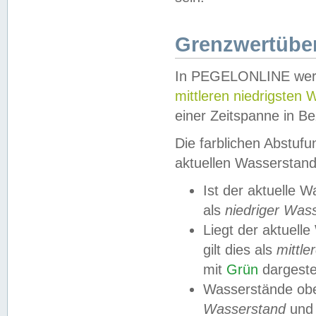
Grenzwertüber
In PEGELONLINE werde
mittleren niedrigsten
einer Zeitspanne in Be
Die farblichen Abstuf
aktuellen Wasserstand
Ist der aktuelle 
als
niedriger Was
Liegt der aktue
gilt dies als
mittle
mit
Grün
dargestel
Wasserstände obe
Wasserstand
und