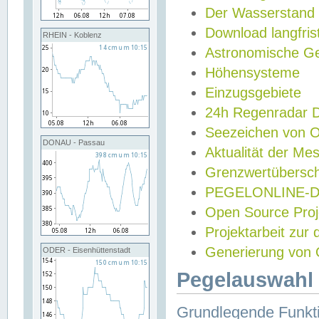
Der Wasserstand
Download langfris
RHEIN - Koblenz
Astronomische Gez
Höhensysteme
Einzugsgebiete
24h Regenradar
Seezeichen von 
DONAU - Passau
Aktualität der Me
Grenzwertübersch
PEGELONLINE-Di
Open Source Projek
Projektarbeit zur
Generierung von 
ODER - Eisenhüttenstadt
Pegelauswahl 
Grundlegende Funkti