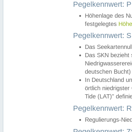
Pegelkennwert: 
Höhenlage des Nul
festgelegtes
Höhe
Pegelkennwert: 
Das Seekartennull
Das SKN bezieht s
Niedrigwassererei
deutschen Bucht) 
In Deutschland un
örtlich niedrigst
Tide (LAT)" definie
Pegelkennwert:
Regulierungs-Nie
Pegelkennwert: Z