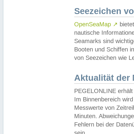
Seezeichen v
OpenSeaMap
↗
biete
nautische Information
Seamarks sind wichtig
Booten und Schiffen i
von Seezeichen wie Le
Aktualität der
PEGELONLINE erhält u
Im Binnenbereich wird 
Messwerte von Zeitreih
Minuten. Abweichungen
Fehlern bei der Daten
sein.