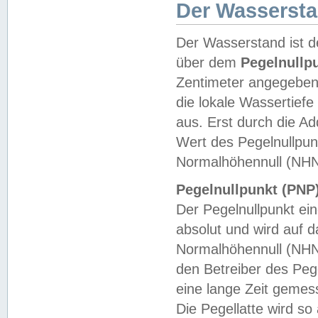
Der Wasserst
Der Wasserstand ist d
über dem
Pegelnullp
Zentimeter angegeben
die lokale Wassertie
aus. Erst durch die A
Wert des Pegelnullpun
Normalhöhennull (NHN
Pegelnullpunkt (PNP)
Der Pegelnullpunkt ei
absolut und wird auf
Normalhöhennull (NHN
den Betreiber des Pege
eine lange Zeit geme
Die Pegellatte wird s