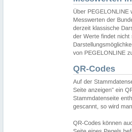
Über PEGELONLINE wer
Messwerten der Bundes
derzeit klassische Da
der Werte findet nicht 
Darstellungsmöglichkei
von PEGELONLINE zu 
QR-Codes
Auf der Stammdatensei
Seite anzeigen" ein Q
Stammdatenseite enthä
gescannt, so wird man
QR-Codes können auc
Seite eines Pegels be