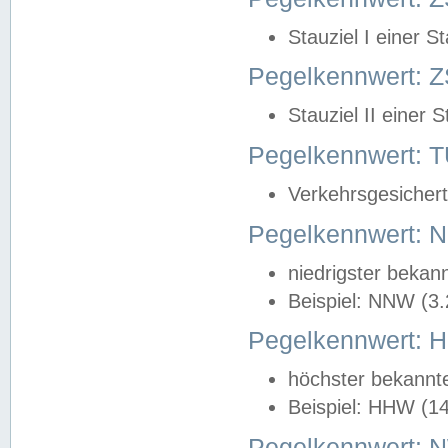
Stauziel I einer S
Pegelkennwert: Z
Stauziel II einer 
Pegelkennwert:
Verkehrsgesichert
Pegelkennwert:
niedrigster bekan
Beispiel: NNW (3
Pegelkennwert:
höchster bekannt
Beispiel: HHW (1
Pegelkennwert: 