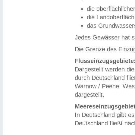
die oberflächlich
die Landoberfläc
das Grundwasser
Jedes Gewässer hat se
Die Grenze des Einzug
Flusseinzugsgebiete
Dargestellt werden die
durch Deutschland fli
Warnow / Peene, Weser
dargestellt.
Meereseinzugsgebiet
In Deutschland gibt 
Deutschland fließt n