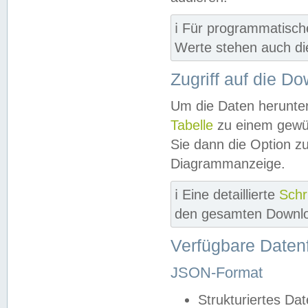
ℹ️ Für programmatisch
Werte stehen auch d
Zugriff auf die D
Um die Daten herunter
Tabelle
zu einem gewün
Sie dann die Option z
Diagrammanzeige.
ℹ️ Eine detaillierte
Schr
den gesamten Downlo
Verfügbare Daten
JSON-Format
Strukturiertes Da