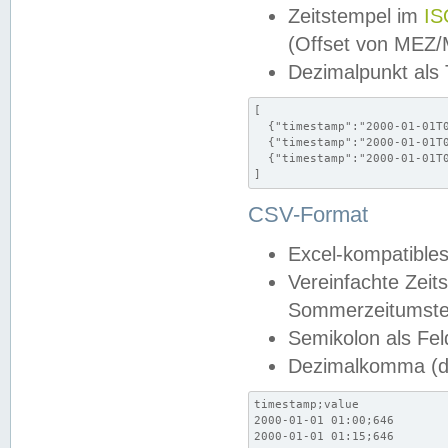
Zeitstempel im
IS
(Offset von MEZ
Dezimalpunkt als
[

  {"timestamp":"2000-01-01T0
  {"timestamp":"2000-01-01T0
  {"timestamp":"2000-01-01T0
]
CSV-Format
Excel-kompatibles
Vereinfachte Zeit
Sommerzeitumstel
Semikolon als Fel
Dezimalkomma (de
timestamp;value

2000-01-01 01:00;646

2000-01-01 01:15;646
