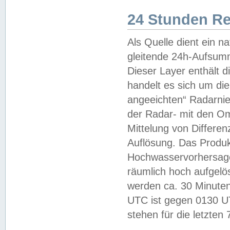
24 Stunden R
Als Quelle dient ein n
gleitende 24h-Aufsum
Dieser Layer enthält
handelt es sich um di
angeeichten“ Radarnie
der Radar- mit den O
Mittelung von Differe
Auflösung. Das Produk
Hochwasservorhersagez
räumlich hoch aufgelö
werden ca. 30 Minuten
UTC ist gegen 0130 UTC
stehen für die letzten