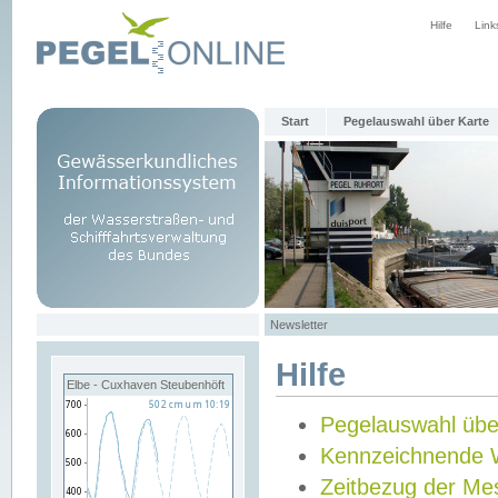
Hilfe
Link
Start
Pegelauswahl über Karte
Newsletter
Hilfe
Elbe - Cuxhaven Steubenhöft
Pegelauswahl übe
Kennzeichnende 
Zeitbezug der Me