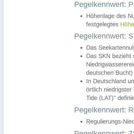
Pegelkennwert: 
Höhenlage des Nul
festgelegtes
Höhe
Pegelkennwert: 
Das Seekartennull
Das SKN bezieht s
Niedrigwassererei
deutschen Bucht) 
In Deutschland un
örtlich niedrigst
Tide (LAT)" definie
Pegelkennwert:
Regulierungs-Nie
Pegelkennwert: Z