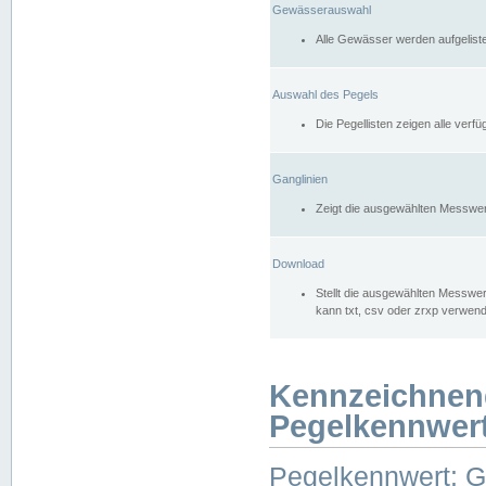
Gewässerauswahl
Alle Gewässer werden aufgelist
Auswahl des Pegels
Die Pegellisten zeigen alle ver
Ganglinien
Zeigt die ausgewählten Messwer
Download
Stellt die ausgewählten Messwer
kann txt, csv oder zrxp verwen
Kennzeichnen
Pegelkennwer
Pegelkennwert: 