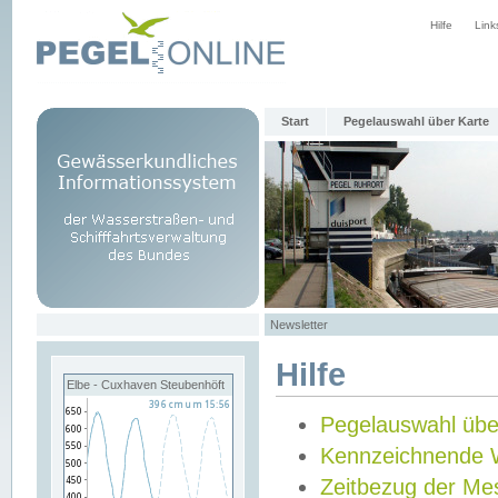
Hilfe
Link
Start
Pegelauswahl über Karte
Newsletter
Hilfe
Elbe - Cuxhaven Steubenhöft
Pegelauswahl übe
Kennzeichnende 
Zeitbezug der Me