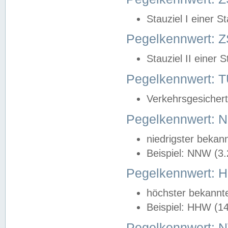
Stauziel I einer S
Pegelkennwert: Z
Stauziel II einer 
Pegelkennwert:
Verkehrsgesichert
Pegelkennwert:
niedrigster bekan
Beispiel: NNW (3
Pegelkennwert:
höchster bekannt
Beispiel: HHW (1
Pegelkennwert: 