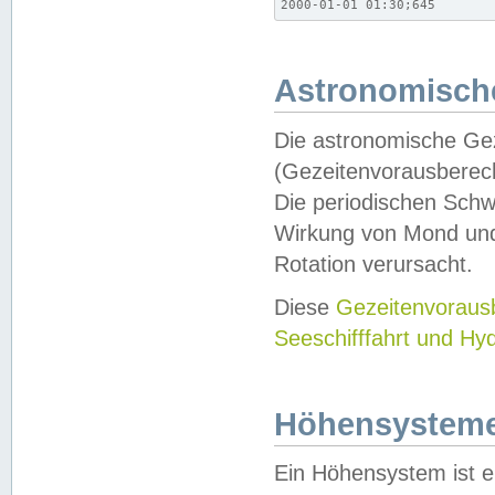
2000-01-01 01:30;645
Astronomische
Die astronomische Gez
(Gezeitenvorausberec
Die periodischen Schw
Wirkung von Mond und
Rotation verursacht.
Diese
Gezeitenvorau
Seeschifffahrt und Hy
Höhensystem
Ein Höhensystem ist e