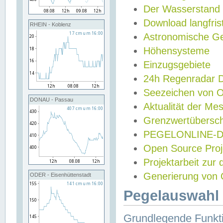
Der Wasserstand
Download langfris
RHEIN - Koblenz
Astronomische Gez
Höhensysteme
Einzugsgebiete
24h Regenradar
Seezeichen von 
DONAU - Passau
Aktualität der Me
Grenzwertübersch
PEGELONLINE-Di
Open Source Projek
Projektarbeit zur
Generierung von 
ODER - Eisenhüttenstadt
Pegelauswahl 
Grundlegende Funkti