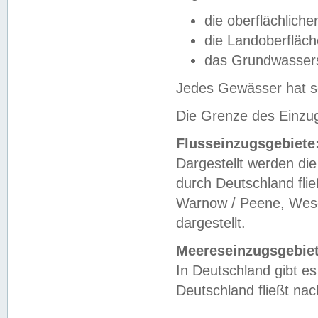
die oberflächlich
die Landoberfläc
das Grundwasser
Jedes Gewässer hat se
Die Grenze des Einzug
Flusseinzugsgebiete
Dargestellt werden die
durch Deutschland fli
Warnow / Peene, Weser
dargestellt.
Meereseinzugsgebiet
In Deutschland gibt 
Deutschland fließt n