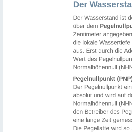
Der Wasserst
Der Wasserstand ist d
über dem
Pegelnullp
Zentimeter angegeben
die lokale Wassertie
aus. Erst durch die A
Wert des Pegelnullpun
Normalhöhennull (NHN
Pegelnullpunkt (PNP)
Der Pegelnullpunkt ei
absolut und wird auf
Normalhöhennull (NHN
den Betreiber des Pege
eine lange Zeit geme
Die Pegellatte wird s