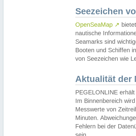
Seezeichen v
OpenSeaMap
↗
biete
nautische Information
Seamarks sind wichtig
Booten und Schiffen i
von Seezeichen wie Le
Aktualität der
PEGELONLINE erhält u
Im Binnenbereich wird 
Messwerte von Zeitreih
Minuten. Abweichungen
Fehlern bei der Daten
sein.