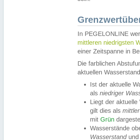
Grenzwertüber
In PEGELONLINE werde
mittleren niedrigsten
einer Zeitspanne in Be
Die farblichen Abstuf
aktuellen Wasserstand
Ist der aktuelle 
als
niedriger Was
Liegt der aktue
gilt dies als
mittle
mit
Grün
dargestel
Wasserstände obe
Wasserstand
und