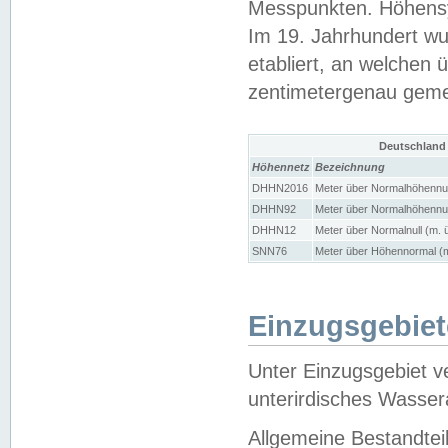
Messpunkten. Höhensy
Im 19. Jahrhundert wu
etabliert, an welchen 
zentimetergenau gem
Deutschland
Höhennetz
Bezeichnung
DHHN2016
Meter über Normalhöhennul
DHHN92
Meter über Normalhöhennul
DHHN12
Meter über Normalnull (m. 
SNN76
Meter über Höhennormal (m
Einzugsgebiet
Unter Einzugsgebiet v
unterirdisches Wasser
Allgemeine Bestandtei