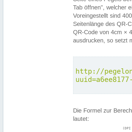
Tab öffnen", welcher 
Voreingestellt sind 4
Seitenlänge des QR-C
QR-Code von 4cm × 4c
ausdrucken, so setzt 
http://pegelo
uuid=a6ee8177
Die Formel zur Berech
lautet:
			(DPI × Druckkantenlänge in cm) ÷ 2,54 = Kantenlänge in Pixel
