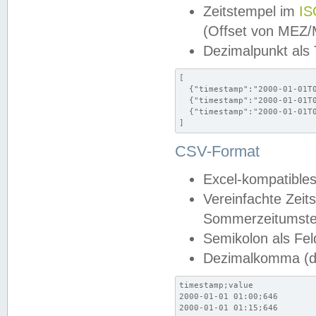
Zeitstempel im
IS
(Offset von MEZ
Dezimalpunkt als
[

  {"timestamp":"2000-01-01T0
  {"timestamp":"2000-01-01T0
  {"timestamp":"2000-01-01T0
]
CSV-Format
Excel-kompatibles
Vereinfachte Zeit
Sommerzeitumstel
Semikolon als Fel
Dezimalkomma (de
timestamp;value

2000-01-01 01:00;646

2000-01-01 01:15;646
