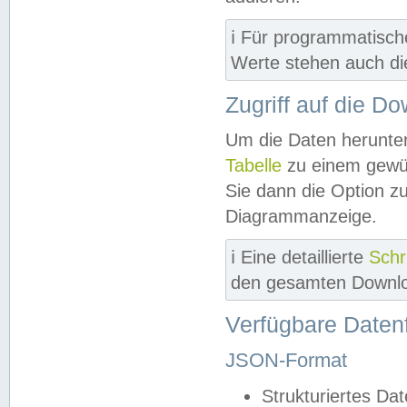
ℹ️ Für programmatisch
Werte stehen auch d
Zugriff auf die D
Um die Daten herunter
Tabelle
zu einem gewün
Sie dann die Option z
Diagrammanzeige.
ℹ️ Eine detaillierte
Schr
den gesamten Downlo
Verfügbare Daten
JSON-Format
Strukturiertes Da