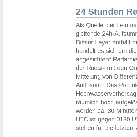
24 Stunden R
Als Quelle dient ein n
gleitende 24h-Aufsum
Dieser Layer enthält
handelt es sich um di
angeeichten“ Radarnie
der Radar- mit den O
Mittelung von Differe
Auflösung. Das Produk
Hochwasservorhersagez
räumlich hoch aufgelö
werden ca. 30 Minuten
UTC ist gegen 0130 UTC
stehen für die letzten