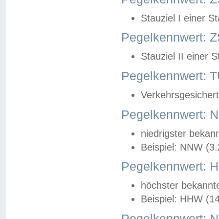
Stauziel I einer S
Pegelkennwert: Z
Stauziel II einer 
Pegelkennwert:
Verkehrsgesichert
Pegelkennwert:
niedrigster bekan
Beispiel: NNW (3
Pegelkennwert:
höchster bekannt
Beispiel: HHW (1
Pegelkennwert: 