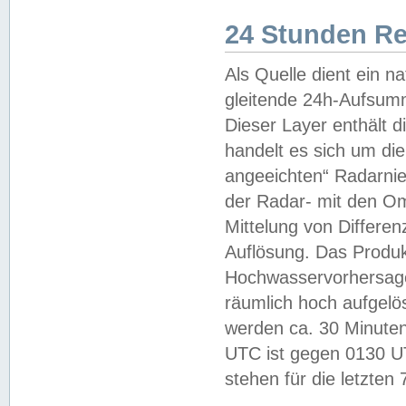
24 Stunden R
Als Quelle dient ein n
gleitende 24h-Aufsum
Dieser Layer enthält
handelt es sich um di
angeeichten“ Radarnie
der Radar- mit den O
Mittelung von Differe
Auflösung. Das Produk
Hochwasservorhersagez
räumlich hoch aufgelö
werden ca. 30 Minuten
UTC ist gegen 0130 UTC
stehen für die letzten