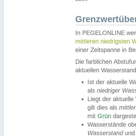
Grenzwertüber
In PEGELONLINE werde
mittleren niedrigsten
einer Zeitspanne in Be
Die farblichen Abstuf
aktuellen Wasserstand
Ist der aktuelle 
als
niedriger Was
Liegt der aktue
gilt dies als
mittle
mit
Grün
dargestel
Wasserstände obe
Wasserstand
und