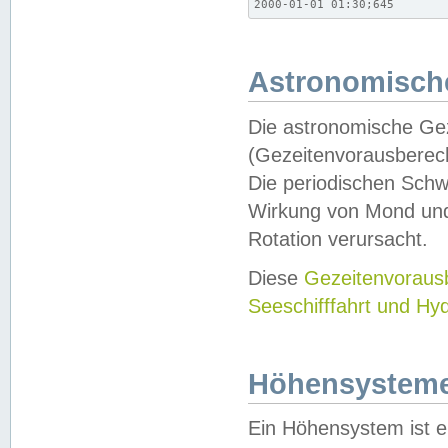
2000-01-01 01:30;645
Astronomische
Die astronomische Gez
(Gezeitenvorausberec
Die periodischen Schw
Wirkung von Mond und
Rotation verursacht.
Diese
Gezeitenvorau
Seeschifffahrt und Hy
Höhensystem
Ein Höhensystem ist e