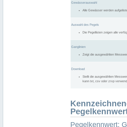
Gewässerauswahl
Alle Gewässer werden aufgelist
Auswahl des Pegels
Die Pegellisten zeigen alle ver
Ganglinien
Zeigt die ausgewählten Messwer
Download
Stellt die ausgewählten Messwer
kann txt, csv oder zrxp verwen
Kennzeichnen
Pegelkennwer
Pegelkennwert: 