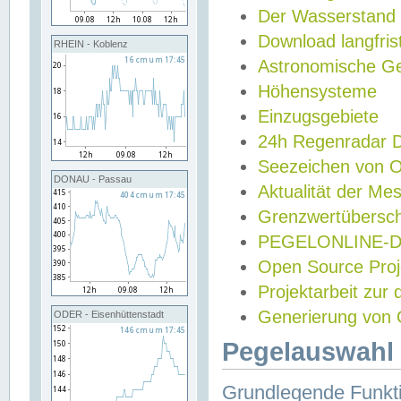
Der Wasserstand
Download langfris
RHEIN - Koblenz
Astronomische Gez
Höhensysteme
Einzugsgebiete
24h Regenradar
Seezeichen von 
DONAU - Passau
Aktualität der Me
Grenzwertübersch
PEGELONLINE-Di
Open Source Projek
Projektarbeit zur
Generierung von 
ODER - Eisenhüttenstadt
Pegelauswahl 
Grundlegende Funkti