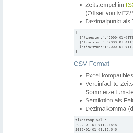
Zeitstempel im
IS
(Offset von MEZ
Dezimalpunkt als
[

  {"timestamp":"2000-01-01T0
  {"timestamp":"2000-01-01T0
  {"timestamp":"2000-01-01T0
]
CSV-Format
Excel-kompatibles
Vereinfachte Zeit
Sommerzeitumstel
Semikolon als Fel
Dezimalkomma (de
timestamp;value

2000-01-01 01:00;646

2000-01-01 01:15;646
