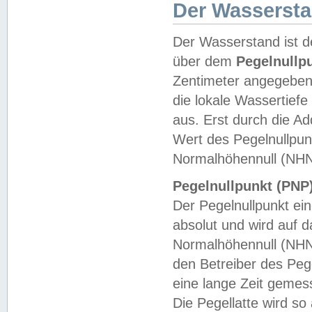
Der Wasserst
Der Wasserstand ist d
über dem
Pegelnullp
Zentimeter angegeben
die lokale Wassertie
aus. Erst durch die A
Wert des Pegelnullpun
Normalhöhennull (NHN
Pegelnullpunkt (PNP)
Der Pegelnullpunkt ei
absolut und wird auf
Normalhöhennull (NHN
den Betreiber des Pege
eine lange Zeit geme
Die Pegellatte wird s