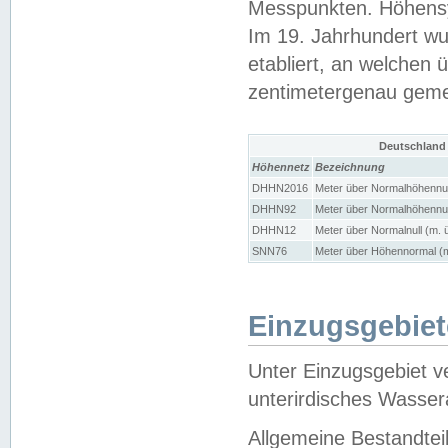
Messpunkten. Höhensy
Im 19. Jahrhundert wu
etabliert, an welchen 
zentimetergenau gem
Deutschland
Höhennetz
Bezeichnung
DHHN2016
Meter über Normalhöhennul
DHHN92
Meter über Normalhöhennul
DHHN12
Meter über Normalnull (m. 
SNN76
Meter über Höhennormal (m
Einzugsgebiet
Unter Einzugsgebiet v
unterirdisches Wasser
Allgemeine Bestandtei