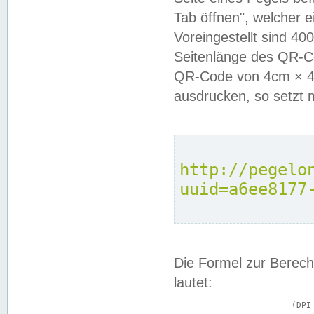
Tab öffnen", welcher 
Voreingestellt sind 4
Seitenlänge des QR-C
QR-Code von 4cm × 4c
ausdrucken, so setzt 
http://pegelo
uuid=a6ee8177
Die Formel zur Berech
lautet:
			(DPI × Druckkantenlänge in cm) ÷ 2,54 = Kantenlänge in Pixel
