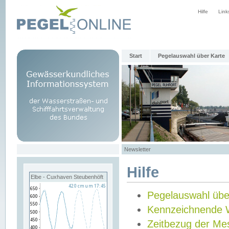
Hilfe
Link
Start
Pegelauswahl über Karte
Newsletter
Hilfe
Elbe - Cuxhaven Steubenhöft
Pegelauswahl übe
Kennzeichnende 
Zeitbezug der Me