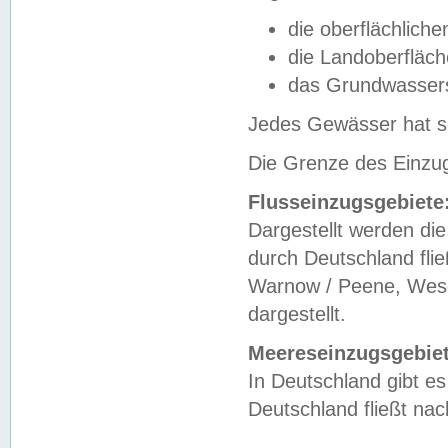
die oberflächlich
die Landoberfläc
das Grundwasser
Jedes Gewässer hat se
Die Grenze des Einzug
Flusseinzugsgebiete
Dargestellt werden die
durch Deutschland fli
Warnow / Peene, Weser
dargestellt.
Meereseinzugsgebiet
In Deutschland gibt 
Deutschland fließt n