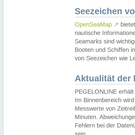
Seezeichen v
OpenSeaMap
↗
biete
nautische Information
Seamarks sind wichtig
Booten und Schiffen i
von Seezeichen wie Le
Aktualität der
PEGELONLINE erhält u
Im Binnenbereich wird 
Messwerte von Zeitreih
Minuten. Abweichungen
Fehlern bei der Daten
sein.