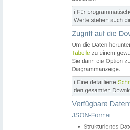
ℹ️ Für programmatisch
Werte stehen auch d
Zugriff auf die D
Um die Daten herunter
Tabelle
zu einem gewün
Sie dann die Option z
Diagrammanzeige.
ℹ️ Eine detaillierte
Schr
den gesamten Downlo
Verfügbare Daten
JSON-Format
Strukturiertes Da