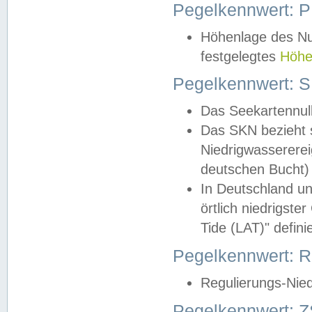
Pegelkennwert: 
Höhenlage des Nul
festgelegtes
Höhe
Pegelkennwert: 
Das Seekartennull
Das SKN bezieht s
Niedrigwassererei
deutschen Bucht) 
In Deutschland un
örtlich niedrigst
Tide (LAT)" definie
Pegelkennwert:
Regulierungs-Nie
Pegelkennwert: Z