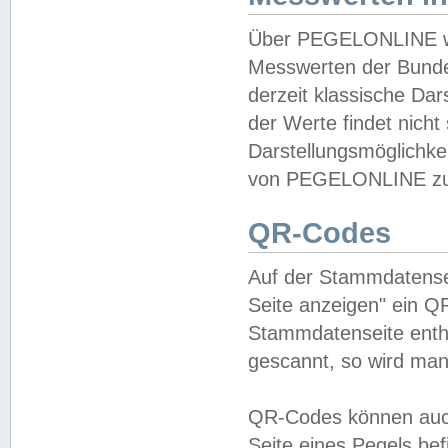
Über PEGELONLINE wer
Messwerten der Bundes
derzeit klassische Da
der Werte findet nicht 
Darstellungsmöglichkei
von PEGELONLINE zu 
QR-Codes
Auf der Stammdatensei
Seite anzeigen" ein Q
Stammdatenseite enthä
gescannt, so wird man
QR-Codes können auc
Seite eines Pegels be