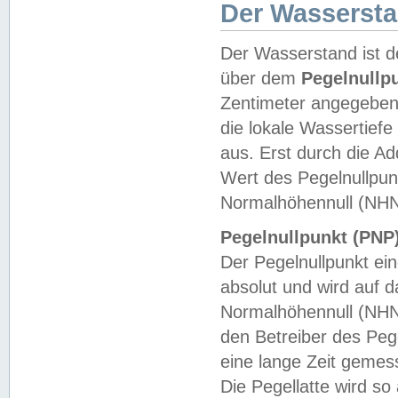
Der Wasserst
Der Wasserstand ist d
über dem
Pegelnullp
Zentimeter angegeben
die lokale Wassertie
aus. Erst durch die A
Wert des Pegelnullpun
Normalhöhennull (NHN
Pegelnullpunkt (PNP)
Der Pegelnullpunkt ei
absolut und wird auf
Normalhöhennull (NHN
den Betreiber des Pege
eine lange Zeit geme
Die Pegellatte wird s