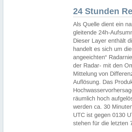
24 Stunden R
Als Quelle dient ein n
gleitende 24h-Aufsum
Dieser Layer enthält
handelt es sich um di
angeeichten“ Radarnie
der Radar- mit den O
Mittelung von Differe
Auflösung. Das Produk
Hochwasservorhersagez
räumlich hoch aufgelö
werden ca. 30 Minuten
UTC ist gegen 0130 UTC
stehen für die letzten