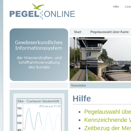
Hilfe
Link
Start
Pegelauswahl über Karte
Newsletter
Hilfe
Elbe - Cuxhaven Steubenhöft
Pegelauswahl übe
Kennzeichnende 
Zeitbezug der Me