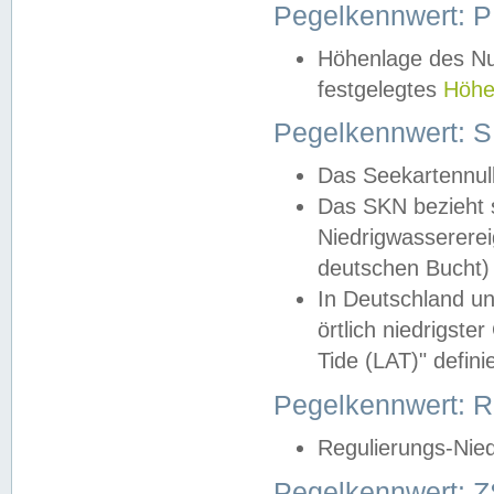
Pegelkennwert: 
Höhenlage des Nul
festgelegtes
Höhe
Pegelkennwert: 
Das Seekartennull
Das SKN bezieht s
Niedrigwassererei
deutschen Bucht) 
In Deutschland un
örtlich niedrigst
Tide (LAT)" definie
Pegelkennwert:
Regulierungs-Nie
Pegelkennwert: Z