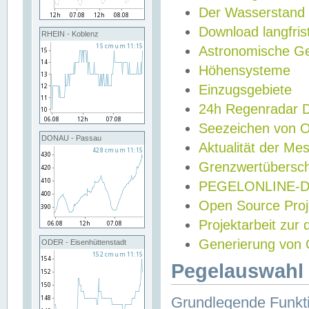
Der Wasserstand
Download langfris
RHEIN - Koblenz
Astronomische Gez
Höhensysteme
Einzugsgebiete
24h Regenradar
Seezeichen von 
DONAU - Passau
Aktualität der Me
Grenzwertübersch
PEGELONLINE-Di
Open Source Projek
Projektarbeit zur
Generierung von 
ODER - Eisenhüttenstadt
Pegelauswahl 
Grundlegende Funkti