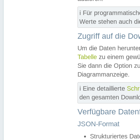
ℹ️ Für programmatisch
Werte stehen auch d
Zugriff auf die D
Um die Daten herunter
Tabelle
zu einem gewün
Sie dann die Option z
Diagrammanzeige.
ℹ️ Eine detaillierte
Schr
den gesamten Downlo
Verfügbare Daten
JSON-Format
Strukturiertes Da