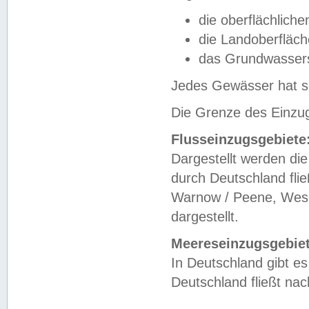
die oberflächlich
die Landoberfläc
das Grundwasser
Jedes Gewässer hat se
Die Grenze des Einzug
Flusseinzugsgebiete
Dargestellt werden die
durch Deutschland fli
Warnow / Peene, Weser
dargestellt.
Meereseinzugsgebiet
In Deutschland gibt 
Deutschland fließt n