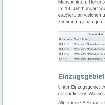
Messpunkten. Höhensy
Im 19. Jahrhundert wu
etabliert, an welchen 
zentimetergenau gem
Deutschland
Höhennetz
Bezeichnung
DHHN2016
Meter über Normalhöhennul
DHHN92
Meter über Normalhöhennul
DHHN12
Meter über Normalnull (m. 
SNN76
Meter über Höhennormal (m
Einzugsgebiet
Unter Einzugsgebiet v
unterirdisches Wasser
Allgemeine Bestandtei