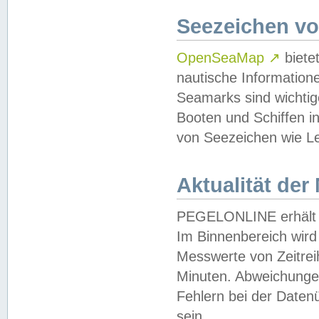
Seezeichen v
OpenSeaMap
↗
biete
nautische Information
Seamarks sind wichtig
Booten und Schiffen i
von Seezeichen wie Le
Aktualität der
PEGELONLINE erhält u
Im Binnenbereich wird 
Messwerte von Zeitreih
Minuten. Abweichungen
Fehlern bei der Daten
sein.