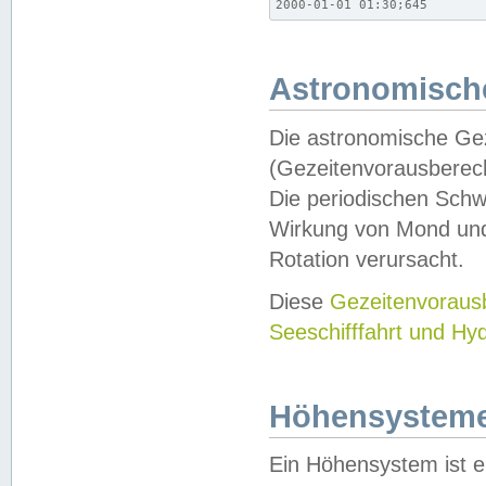
2000-01-01 01:30;645
Astronomische
Die astronomische Gez
(Gezeitenvorausberec
Die periodischen Schw
Wirkung von Mond und
Rotation verursacht.
Diese
Gezeitenvorau
Seeschifffahrt und Hy
Höhensystem
Ein Höhensystem ist e