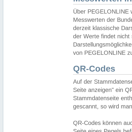
Über PEGELONLINE wer
Messwerten der Bundes
derzeit klassische Da
der Werte findet nicht 
Darstellungsmöglichkei
von PEGELONLINE zu 
QR-Codes
Auf der Stammdatensei
Seite anzeigen" ein Q
Stammdatenseite enthä
gescannt, so wird man
QR-Codes können auc
Seite eines Pegels be