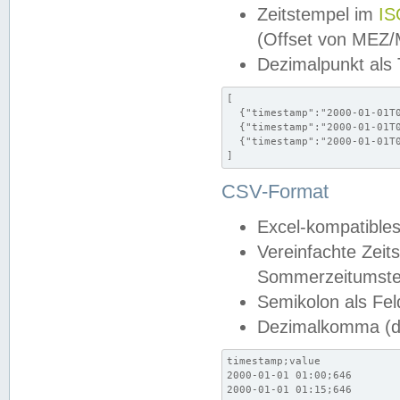
Zeitstempel im
IS
(Offset von MEZ
Dezimalpunkt als
[

  {"timestamp":"2000-01-01T0
  {"timestamp":"2000-01-01T0
  {"timestamp":"2000-01-01T0
]
CSV-Format
Excel-kompatibles
Vereinfachte Zeit
Sommerzeitumstel
Semikolon als Fel
Dezimalkomma (de
timestamp;value

2000-01-01 01:00;646

2000-01-01 01:15;646
