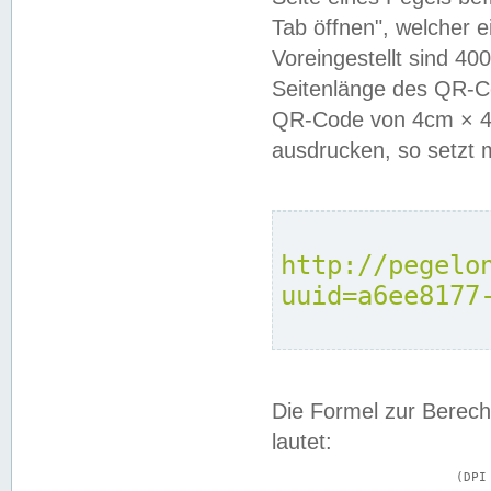
Tab öffnen", welcher 
Voreingestellt sind 4
Seitenlänge des QR-C
QR-Code von 4cm × 4c
ausdrucken, so setzt 
http://pegelo
uuid=a6ee8177
Die Formel zur Berech
lautet:
			(DPI × Druckkantenlänge in cm) ÷ 2,54 = Kantenlänge in Pixel
