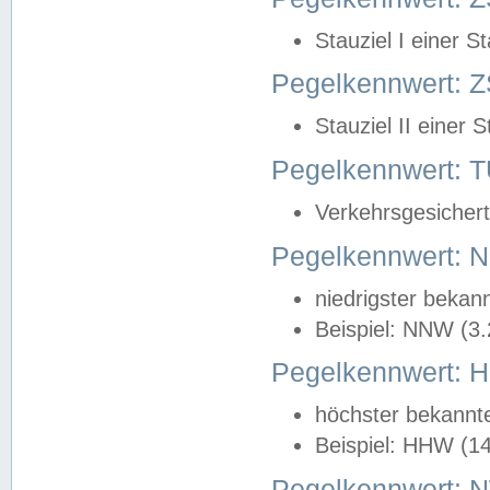
Stauziel I einer S
Pegelkennwert: Z
Stauziel II einer 
Pegelkennwert:
Verkehrsgesichert
Pegelkennwert:
niedrigster bekan
Beispiel: NNW (3
Pegelkennwert:
höchster bekannt
Beispiel: HHW (1
Pegelkennwert: 