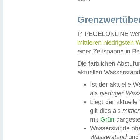
Grenzwertüber
In PEGELONLINE werde
mittleren niedrigsten
einer Zeitspanne in Be
Die farblichen Abstuf
aktuellen Wasserstand
Ist der aktuelle 
als
niedriger Was
Liegt der aktue
gilt dies als
mittle
mit
Grün
dargestel
Wasserstände obe
Wasserstand
und