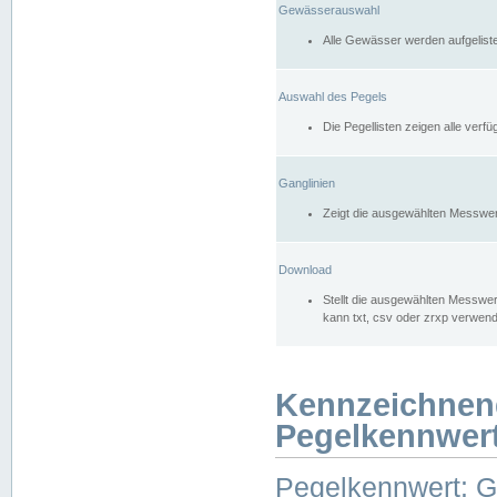
Gewässerauswahl
Alle Gewässer werden aufgelist
Auswahl des Pegels
Die Pegellisten zeigen alle ver
Ganglinien
Zeigt die ausgewählten Messwer
Download
Stellt die ausgewählten Messwer
kann txt, csv oder zrxp verwen
Kennzeichnen
Pegelkennwer
Pegelkennwert: 