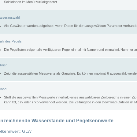
Selektionen im Menü zurückgesetzt.
sserauswahl
Alle Gewässer werden aufgelistet, wenn Daten für den ausgewählten Parameter vorhande
ahl des Pegels
Die Pegellisten zeigen alle verfügbaren Pegel einmal mit Namen und einmal mit Nummer a
inien
Zeigt die ausgewählten Messwerte als Ganglinie. Es können maximal 6 ausgewählt werde
load
Stellt die ausgewählten Messwerte innerhalb eines auswählbaren Zeitbereichs in einer Zi
kann txt, csv oder zrxp verwendet werden. Die Zeitangabe in den Download-Dateien ist 
nzeichnende Wasserstände und Pegelkennwerte
lkennwert: GLW