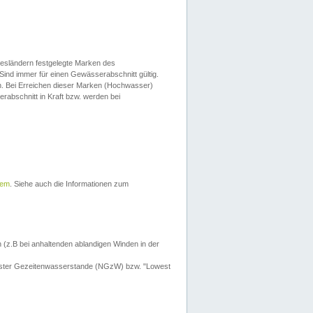
esländern festgelegte Marken des
Sind immer für einen Gewässerabschnitt gültig.
. Bei Erreichen dieser Marken (Hochwasser)
erabschnitt in Kraft bzw. werden bei
tem
. Siehe auch die Informationen zum
 (z.B bei anhaltenden ablandigen Winden in der
drigster Gezeitenwasserstande (NGzW) bzw. "Lowest