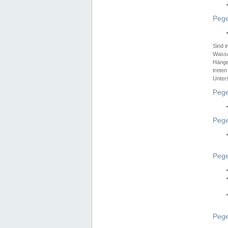
Pege
Sind 
Wasser
Hänge
treten
Unter
Pege
Pege
Pege
Pege