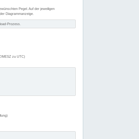
wünschten Pegel. Auf der jeweiligen
 der Diagrammanzeige.
load-Prozess.
MEZ/MESZ zu UTC)
lung)