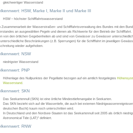
gleichwertiger Wasserstand
lkennwert: HSW, Marke I, Marke II und Marke III
HSW – höchster Schifffahrtswasserstand
in Zusammenarbeit der Wasserstraßen- und Schifffahrtsverwaltung des Bundes mit den Bund
standes an ausgewählten Pegeln und dienen als Richtwerte für den Betrieb der Schifffahrt. 
n von den örtlichen Gegebenheiten ab und sind von Gewässer zu Gewässer unterschiedlich
 unterschiedliche Beschränkungen (z.B. Sperrungen) für die Schifffahrt im jeweiligen Gewäss
schreitung wieder aufgehoben.
lkennwert: NSW
niedrigster Wasserstand
lkennwert: PNP
Höhenlage des Nullpunktes der Pegellatte bezogen auf ein amtlich festgelegtes
Höhensys
Wasserstand
.
lkennwert: SKN
Das Seekartennull (SKN) ist eine örtliche Mindesttiefenangabe in Seekarten.
Das SKN bezieht sich auf die Wassertiefe, die auch bei extemen Niedrigwasserereignissen
deutschen Bucht) kaum noch unterschritten wird.
In Deutschland und den Nordsee-Staaten ist das Seekartennull seit 2005 als örtlich nie
Astronomical Tide (LAT)" definiert.
lkennwert: RNW