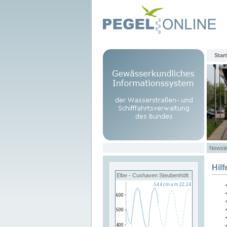
Start
Newsle
Hilf
Elbe - Cuxhaven Steubenhöft