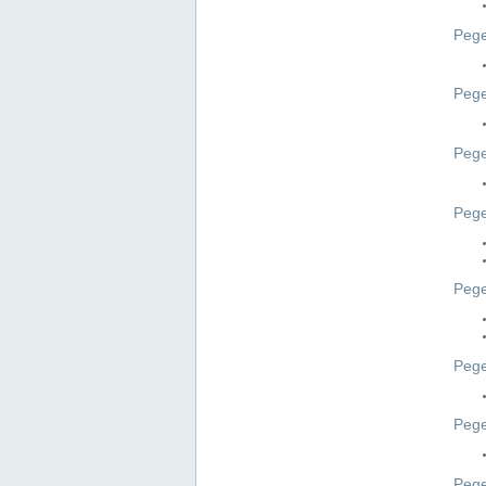
Pege
Pege
Peg
Pege
Pege
Pege
Pege
Peg