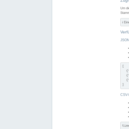
Zugr
Um di
Stamm
ℹ️ Ei
Verf
JSON
[

  {
  {
  {
]
CSV-
tim