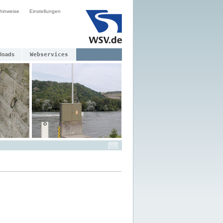
hinweise
Einstellungen
loads
Webservices