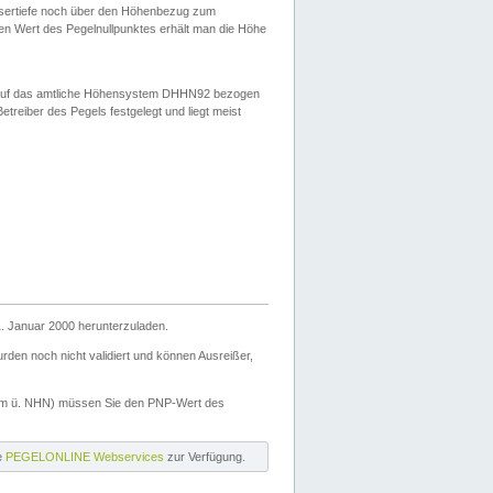
ssertiefe noch über den Höhenbezug zum
en Wert des Pegelnullpunktes erhält man die Höhe
d auf das amtliche Höhensystem DHHN92 bezogen
reiber des Pegels festgelegt und liegt meist
. Januar 2000 herunterzuladen.
den noch nicht validiert und können Ausreißer,
(m ü. NHN) müssen Sie den PNP-Wert des
ie
PEGELONLINE Webservices
zur Verfügung.