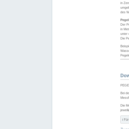
in Ze
umgeb
des W
Pegel
Der P
in Me
unter
Die Pe
Beisp
Wasse
Pegeln
Dow
PEGEL
Bei d
Messf
Die M
jeweil
ℹ️ F