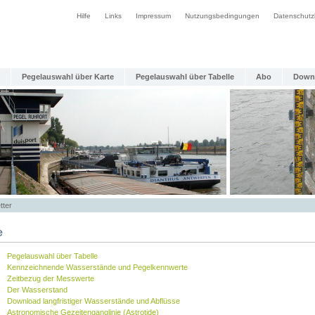
Hilfe
Links
Impressum
Nutzungsbedingungen
Datenschutz
Pegelauswahl über Karte
Pegelauswahl über Tabelle
Abo
Down
tter
e
Pegelauswahl über Tabelle
Kennzeichnende Wasserstände und Pegelkennwerte
Zeitbezug der Messwerte
Der Wasserstand
Download langfristiger Wasserstände und Abflüsse
Astronomische Gezeitenganglinie (Astrotide)