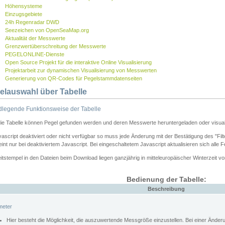
Höhensysteme
Einzugsgebiete
24h Regenradar DWD
Seezeichen von OpenSeaMap.org
Aktualität der Messwerte
Grenzwertüberschreitung der Messwerte
PEGELONLINE-Dienste
Open Source Projekt für die interaktive Online Visualisierung
Projektarbeit zur dynamischen Visualisierung von Messwerten
Generierung von QR-Codes für Pegelstammdatenseiten
elauswahl über Tabelle
legende Funktionsweise der Tabelle
die Tabelle können Pegel gefunden werden und deren Messwerte heruntergeladen oder visuali
vascript deaktiviert oder nicht verfügbar so muss jede Änderung mit der Bestätigung des "Filt
int nur bei deaktiviertem Javascript. Bei eingeschaltetem Javascript aktualisieren sich alle 
itstempel in den Dateien beim Download liegen ganzjährig in mitteleuropäischer Winterzeit vo
Bedienung der Tabelle:
Beschreibung
meter
Hier besteht die Möglichkeit, die auszuwertende Messgröße einzustellen. Bei einer Ände