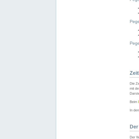
Pege
Peg
Zei
Die Ze
mit d
Darst
Beim
In de
Der
Der W