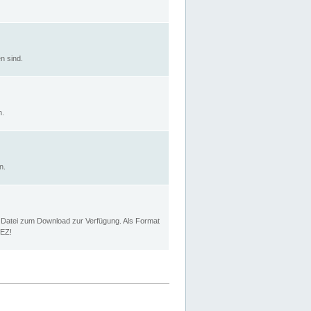
n sind.
n.
n.
p Datei zum Download zur Verfügung. Als Format
MEZ!