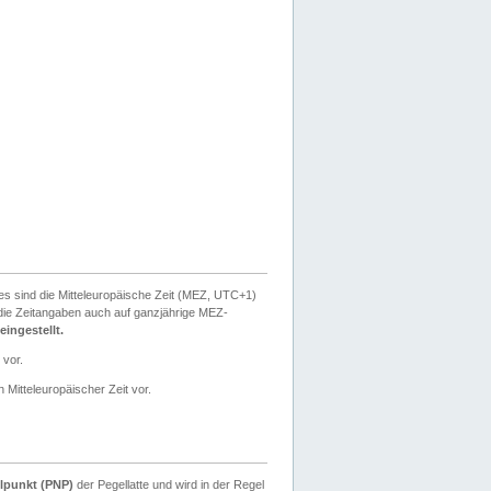
ies sind die Mitteleuropäische Zeit (MEZ, UTC+1)
ie Zeitangaben auch auf ganzjährige MEZ-
ingestellt.
 vor.
 Mitteleuropäischer Zeit vor.
lpunkt (PNP)
der Pegellatte und wird in der Regel