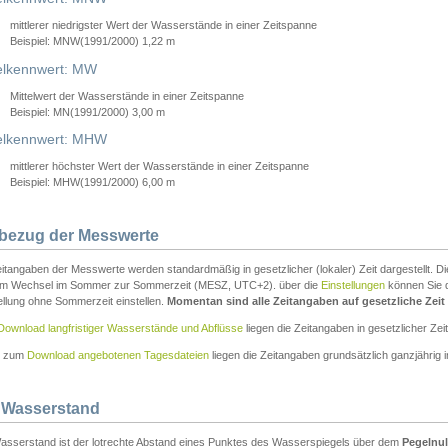
mittlerer niedrigster Wert der Wasserstände in einer Zeitspanne
Beispiel: MNW(1991/2000) 1,22 m
lkennwert: MW
Mittelwert der Wasserstände in einer Zeitspanne
Beispiel: MN(1991/2000) 3,00 m
elkennwert: MHW
mittlerer höchster Wert der Wasserstände in einer Zeitspanne
Beispiel: MHW(1991/2000) 6,00 m
tbezug der Messwerte
itangaben der Messwerte werden standardmäßig in gesetzlicher (lokaler) Zeit dargestellt. D
em Wechsel im Sommer zur Sommerzeit (MESZ, UTC+2). über die
Einstellungen
können Sie d
ellung ohne Sommerzeit einstellen.
Momentan sind alle Zeitangaben auf gesetzliche Zeit e
Download langfristiger Wasserstände und Abflüsse
liegen die Zeitangaben in gesetzlicher Zeit
n zum
Download angebotenen Tagesdateien
liegen die Zeitangaben grundsätzlich ganzjährig in
 Wasserstand
asserstand ist der lotrechte Abstand eines Punktes des Wasserspiegels über dem
Pegelnul