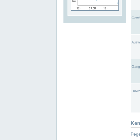
Gewä
Ausw
Gangl
Down
Ken
Pege