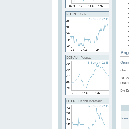
RHEIN - Koblenz
Peg
DONAU - Passau
Grund
über 
Ist Ja
ersche
Die Ze
ODER - Eisenhüttenstadt
Para