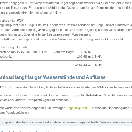
ntimeter angegeben. Der Wasserstand am Pegel sagt somit weder etwas über die lokale Wa
enden Terrain aus. Erst durch die Addition des Wasserstandes am Pegel mit dem zugehörig
asserspiegels über Normalhöhennull (NHN).
nullpunkt (PNP):
egelnullpunkt eines Pegels ist, im Gegensatz zum Wasserstand am Pegel, absolut und wir
ter über Normalhöhennull (NHN) angegeben. Der Wert des Pegelnullpunktes wird durch den Bet
 dem niedrigsten, über eine lange Zeit gemessenen Wasserstand.
gellatte wird so angebracht, dass deren Nullmarkierung dem Pegelnullpunkt entspricht.
iel am Pegel Dresden:
rstand am 16.07.2013 08:00 Uhr: 176 cm am Pegel
1,76
m
ullpunkt
+
102,68
m ü. NHN
=
104,44
m ü. NHN
nload langfristiger Wasserstände und Abflüsse
ONLINE bietet die Möglichkeit, historische Wasserstandsdaten und Abflusswerte seit dem 1
en heruntergeladenen Daten handelt es sich um
ungeprüfte Rohdaten
. Diese Messwerte wur
ehler oder andere Unregelmäßigkeiten enthalten.
esswerte sind relative Angaben zum jeweiligen
Pegelnullpunkt
. Für absolute Höhenangaben 
igen Pegels addieren.
ür programmatische Zugriffe und automatisierte Datenabfragen aktueller Werte stehen auch d