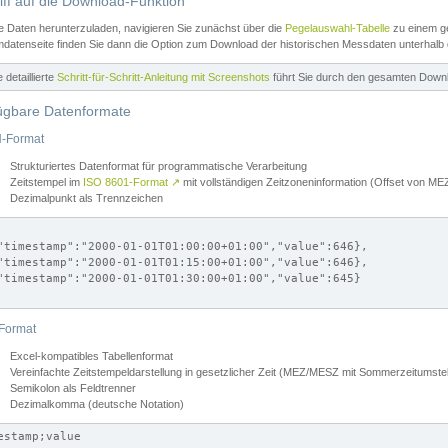
iff auf die Download-Funktion
e Daten herunterzuladen, navigieren Sie zunächst über die
Pegelauswahl-Tabelle
zu einem ge
datenseite finden Sie dann die Option zum Download der historischen Messdaten unterhalb
ne detaillierte
Schritt-für-Schritt-Anleitung mit Screenshots
führt Sie durch den gesamten Down
ügbare Datenformate
-Format
Strukturiertes Datenformat für programmatische Verarbeitung
Zeitstempel im
ISO 8601-Format
↗
mit vollständigen Zeitzoneninformation (Offset von 
Dezimalpunkt als Trennzeichen
"timestamp":"2000-01-01T01:00:00+01:00","value":646},

"timestamp":"2000-01-01T01:15:00+01:00","value":646},

"timestamp":"2000-01-01T01:30:00+01:00","value":645}

Format
Excel-kompatibles Tabellenformat
Vereinfachte Zeitstempeldarstellung in gesetzlicher Zeit (MEZ/MESZ mit Sommerzeitumstel
Semikolon als Feldtrenner
Dezimalkomma (deutsche Notation)
estamp;value
