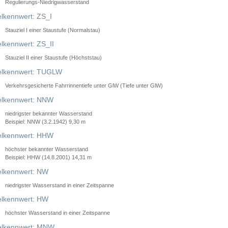
Regulierungs-Niedrigwasserstand
lkennwert: ZS_I
Stauziel I einer Staustufe (Normalstau)
lkennwert: ZS_II
Stauziel II einer Staustufe (Höchststau)
elkennwert: TUGLW
Verkehrsgesicherte Fahrrinnentiefe unter GlW (Tiefe unter GlW)
lkennwert: NNW
niedrigster bekannter Wasserstand
Beispiel: NNW (3.2.1942) 9,30 m
lkennwert: HHW
höchster bekannter Wasserstand
Beispiel: HHW (14.8.2001) 14,31 m
lkennwert: NW
niedrigster Wasserstand in einer Zeitspanne
lkennwert: HW
höchster Wasserstand in einer Zeitspanne
elkennwert: MNW