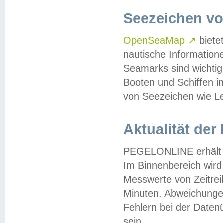
Seezeichen v
OpenSeaMap
↗
biete
nautische Information
Seamarks sind wichtig
Booten und Schiffen i
von Seezeichen wie Le
Aktualität der
PEGELONLINE erhält u
Im Binnenbereich wird 
Messwerte von Zeitreih
Minuten. Abweichungen
Fehlern bei der Daten
sein.