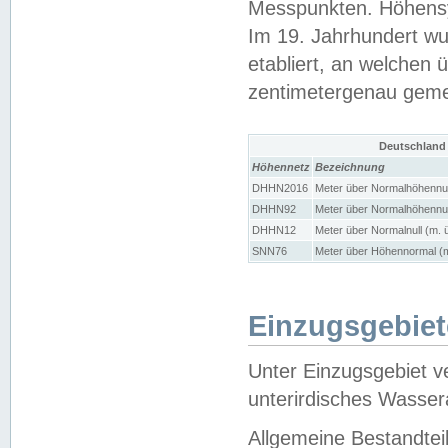
Messpunkten. Höhensy
Im 19. Jahrhundert wu
etabliert, an welchen 
zentimetergenau gem
Deutschland
Höhennetz
Bezeichnung
DHHN2016
Meter über Normalhöhennul
DHHN92
Meter über Normalhöhennul
DHHN12
Meter über Normalnull (m. 
SNN76
Meter über Höhennormal (m
Einzugsgebiet
Unter Einzugsgebiet v
unterirdisches Wasser
Allgemeine Bestandtei