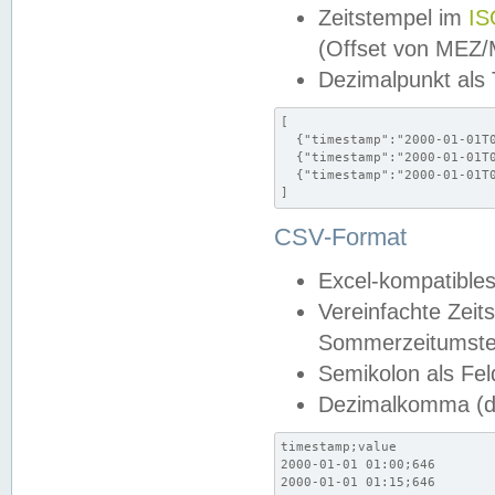
Zeitstempel im
IS
(Offset von MEZ
Dezimalpunkt als
[

  {"timestamp":"2000-01-01T0
  {"timestamp":"2000-01-01T0
  {"timestamp":"2000-01-01T0
]
CSV-Format
Excel-kompatibles
Vereinfachte Zeit
Sommerzeitumstel
Semikolon als Fel
Dezimalkomma (de
timestamp;value

2000-01-01 01:00;646

2000-01-01 01:15;646
