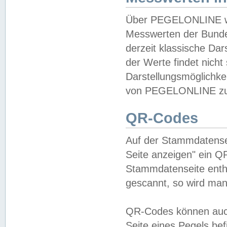
Über PEGELONLINE wer
Messwerten der Bundes
derzeit klassische Da
der Werte findet nicht 
Darstellungsmöglichkei
von PEGELONLINE zu 
QR-Codes
Auf der Stammdatensei
Seite anzeigen" ein Q
Stammdatenseite enthä
gescannt, so wird man
QR-Codes können auc
Seite eines Pegels be