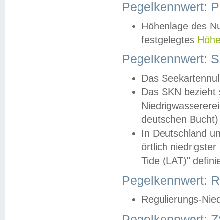
Pegelkennwert: 
Höhenlage des Nul
festgelegtes
Höhe
Pegelkennwert: 
Das Seekartennull
Das SKN bezieht s
Niedrigwassererei
deutschen Bucht) 
In Deutschland un
örtlich niedrigst
Tide (LAT)" definie
Pegelkennwert:
Regulierungs-Nie
Pegelkennwert: Z