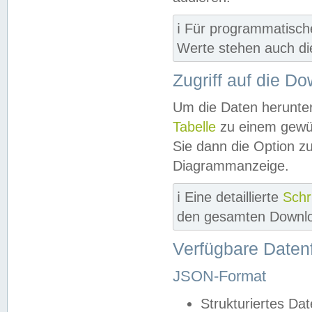
ℹ️ Für programmatisch
Werte stehen auch d
Zugriff auf die D
Um die Daten herunter
Tabelle
zu einem gewün
Sie dann die Option z
Diagrammanzeige.
ℹ️ Eine detaillierte
Schr
den gesamten Downlo
Verfügbare Daten
JSON-Format
Strukturiertes Da