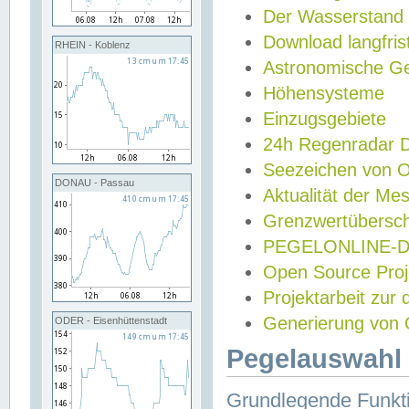
Der Wasserstand
Download langfris
RHEIN - Koblenz
Astronomische Gez
Höhensysteme
Einzugsgebiete
24h Regenradar
Seezeichen von 
DONAU - Passau
Aktualität der Me
Grenzwertübersch
PEGELONLINE-Di
Open Source Projek
Projektarbeit zur
Generierung von 
ODER - Eisenhüttenstadt
Pegelauswahl 
Grundlegende Funkti