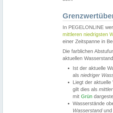
Grenzwertüber
In PEGELONLINE werde
mittleren niedrigsten
einer Zeitspanne in Be
Die farblichen Abstuf
aktuellen Wasserstand
Ist der aktuelle 
als
niedriger Was
Liegt der aktue
gilt dies als
mittle
mit
Grün
dargestel
Wasserstände obe
Wasserstand
und