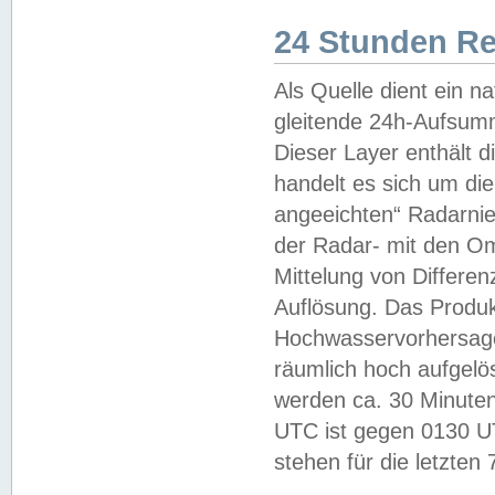
24 Stunden R
Als Quelle dient ein n
gleitende 24h-Aufsum
Dieser Layer enthält
handelt es sich um di
angeeichten“ Radarnie
der Radar- mit den O
Mittelung von Differe
Auflösung. Das Produk
Hochwasservorhersagez
räumlich hoch aufgelö
werden ca. 30 Minuten
UTC ist gegen 0130 UTC
stehen für die letzten