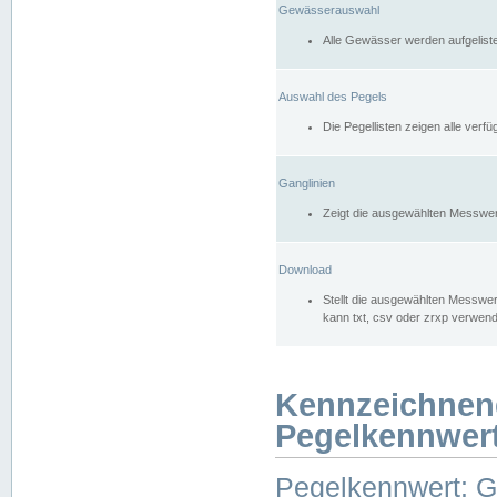
Gewässerauswahl
Alle Gewässer werden aufgelist
Auswahl des Pegels
Die Pegellisten zeigen alle ver
Ganglinien
Zeigt die ausgewählten Messwer
Download
Stellt die ausgewählten Messwer
kann txt, csv oder zrxp verwen
Kennzeichnen
Pegelkennwer
Pegelkennwert: 