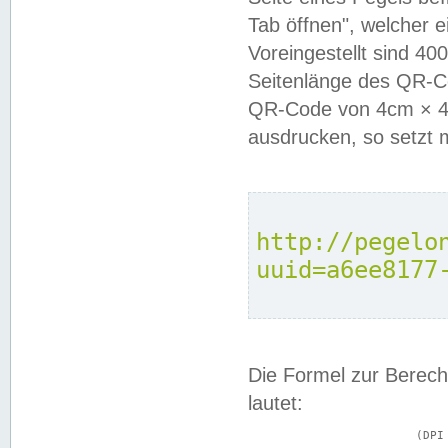
Tab öffnen", welcher 
Voreingestellt sind 4
Seitenlänge des QR-C
QR-Code von 4cm × 4c
ausdrucken, so setzt 
http://pegelo
uuid=a6ee8177
Die Formel zur Berech
lautet:
			(DPI × Druckkantenlänge in cm) ÷ 2,54 = Kantenlänge in Pixel
