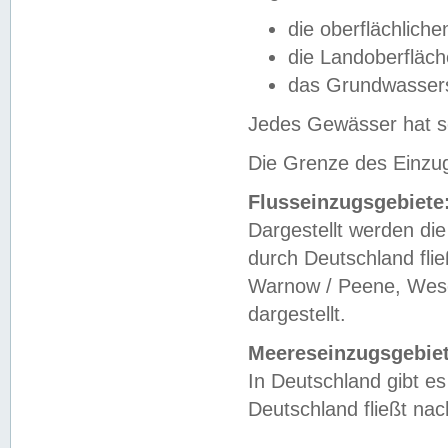
die oberflächlich
die Landoberfläc
das Grundwasser
Jedes Gewässer hat se
Die Grenze des Einzug
Flusseinzugsgebiete
Dargestellt werden die
durch Deutschland fli
Warnow / Peene, Weser
dargestellt.
Meereseinzugsgebiet
In Deutschland gibt 
Deutschland fließt n