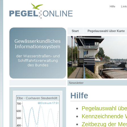
Hilfe
Link
Start
Pegelauswahl über Karte
Newsletter
Hilfe
Elbe - Cuxhaven Steubenhöft
Pegelauswahl übe
Kennzeichnende 
Zeitbezug der Me