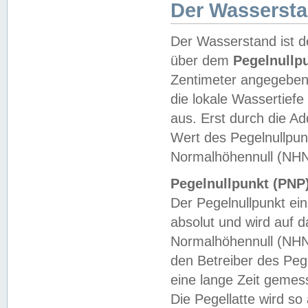
Der Wasserst
Der Wasserstand ist d
über dem
Pegelnullp
Zentimeter angegeben
die lokale Wassertie
aus. Erst durch die A
Wert des Pegelnullpun
Normalhöhennull (NHN
Pegelnullpunkt (PNP)
Der Pegelnullpunkt ei
absolut und wird auf
Normalhöhennull (NHN
den Betreiber des Pege
eine lange Zeit geme
Die Pegellatte wird s