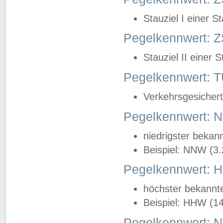
Stauziel I einer S
Pegelkennwert: Z
Stauziel II einer 
Pegelkennwert:
Verkehrsgesichert
Pegelkennwert:
niedrigster bekan
Beispiel: NNW (3
Pegelkennwert:
höchster bekannt
Beispiel: HHW (1
Pegelkennwert: 