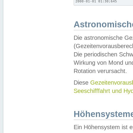
2000-01-01 01:30;645
Astronomische
Die astronomische Gez
(Gezeitenvorausberec
Die periodischen Schw
Wirkung von Mond und
Rotation verursacht.
Diese
Gezeitenvorau
Seeschifffahrt und Hy
Höhensystem
Ein Höhensystem ist e