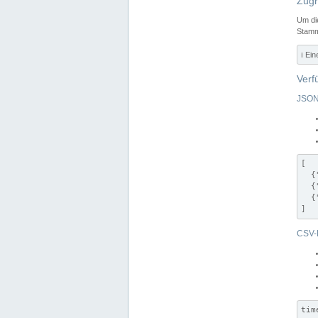
Zugr
Um di
Stamm
ℹ️ Ei
Verf
JSON
[

  {
  {
  {
]
CSV-
tim