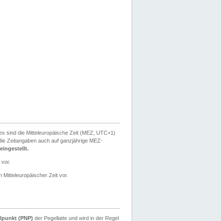
ies sind die Mitteleuropäische Zeit (MEZ, UTC+1)
ie Zeitangaben auch auf ganzjährige MEZ-
ingestellt.
 vor.
 Mitteleuropäischer Zeit vor.
lpunkt (PNP)
der Pegellatte und wird in der Regel