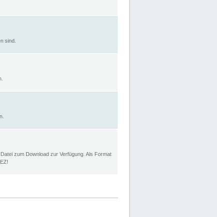
n sind.
n.
n.
p Datei zum Download zur Verfügung. Als Format
MEZ!