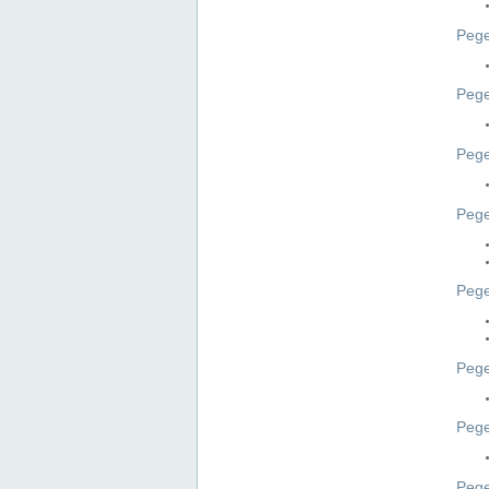
Pege
Pege
Peg
Pege
Pege
Pege
Pege
Peg