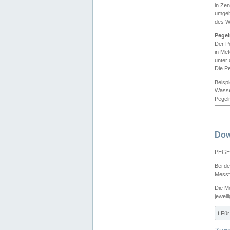
in Ze
umgeb
des W
Pegel
Der P
in Me
unter
Die Pe
Beisp
Wasse
Pegeln
Dow
PEGEL
Bei d
Messf
Die M
jeweil
ℹ️ F