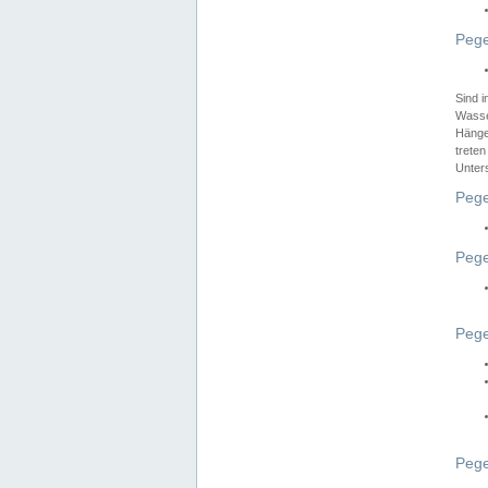
Pege
Sind 
Wasser
Hänge
treten
Unter
Pege
Pege
Pege
Pege