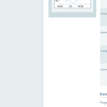
Gewä
Ausw
Gangl
Down
Ken
Pege