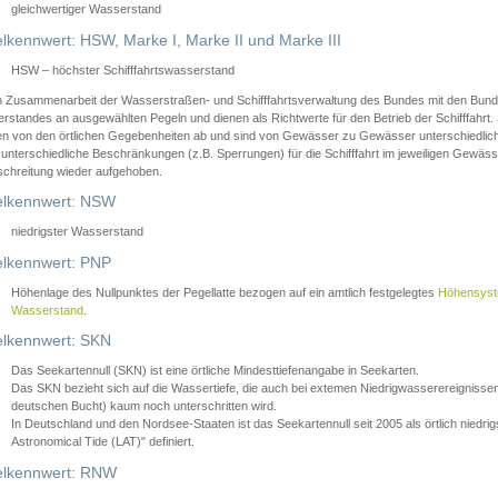
gleichwertiger Wasserstand
lkennwert: HSW, Marke I, Marke II und Marke III
HSW – höchster Schifffahrtswasserstand
in Zusammenarbeit der Wasserstraßen- und Schifffahrtsverwaltung des Bundes mit den Bund
standes an ausgewählten Pegeln und dienen als Richtwerte für den Betrieb der Schifffahrt. 
n von den örtlichen Gegebenheiten ab und sind von Gewässer zu Gewässer unterschiedlich
 unterschiedliche Beschränkungen (z.B. Sperrungen) für die Schifffahrt im jeweiligen Gewäss
schreitung wieder aufgehoben.
lkennwert: NSW
niedrigster Wasserstand
lkennwert: PNP
Höhenlage des Nullpunktes der Pegellatte bezogen auf ein amtlich festgelegtes
Höhensys
Wasserstand
.
lkennwert: SKN
Das Seekartennull (SKN) ist eine örtliche Mindesttiefenangabe in Seekarten.
Das SKN bezieht sich auf die Wassertiefe, die auch bei extemen Niedrigwasserereignissen
deutschen Bucht) kaum noch unterschritten wird.
In Deutschland und den Nordsee-Staaten ist das Seekartennull seit 2005 als örtlich nie
Astronomical Tide (LAT)" definiert.
lkennwert: RNW