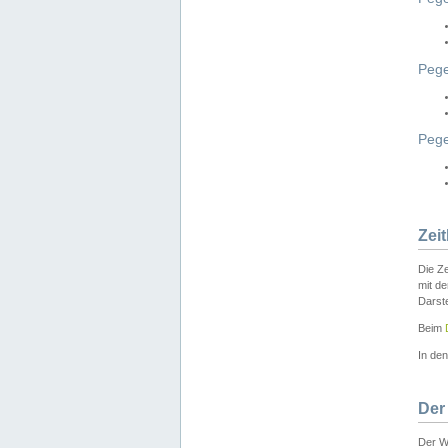
Pege
Peg
Zei
Die Ze
mit d
Darst
Beim
In de
Der
Der W