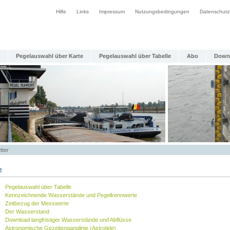
Hilfe
Links
Impressum
Nutzungsbedingungen
Datenschutz
Pegelauswahl über Karte
Pegelauswahl über Tabelle
Abo
Down
tter
e
Pegelauswahl über Tabelle
Kennzeichnende Wasserstände und Pegelkennwerte
Zeitbezug der Messwerte
Der Wasserstand
Download langfristiger Wasserstände und Abflüsse
Astronomische Gezeitenganglinie (Astrotide)