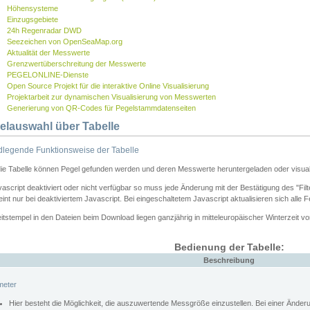
Höhensysteme
Einzugsgebiete
24h Regenradar DWD
Seezeichen von OpenSeaMap.org
Aktualität der Messwerte
Grenzwertüberschreitung der Messwerte
PEGELONLINE-Dienste
Open Source Projekt für die interaktive Online Visualisierung
Projektarbeit zur dynamischen Visualisierung von Messwerten
Generierung von QR-Codes für Pegelstammdatenseiten
elauswahl über Tabelle
legende Funktionsweise der Tabelle
die Tabelle können Pegel gefunden werden und deren Messwerte heruntergeladen oder visuali
vascript deaktiviert oder nicht verfügbar so muss jede Änderung mit der Bestätigung des "Filt
int nur bei deaktiviertem Javascript. Bei eingeschaltetem Javascript aktualisieren sich alle 
itstempel in den Dateien beim Download liegen ganzjährig in mitteleuropäischer Winterzeit vo
Bedienung der Tabelle:
Beschreibung
meter
Hier besteht die Möglichkeit, die auszuwertende Messgröße einzustellen. Bei einer Ände