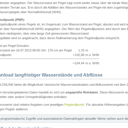
ntimeter angegeben. Der Wasserstand am Pegel sagt somit weder etwas über die lokale Wa
enden Terrain aus. Erst durch die Addition des Wasserstandes am Pegel mit dem zugehörig
asserspiegels über Normalhöhennull (NHN).
nullpunkt (PNP):
egelnullpunkt eines Pegels ist, im Gegensatz zum Wasserstand am Pegel, absolut und wir
ter über Normalhöhennull (NHN) angegeben. Der Wert des Pegelnullpunktes wird durch den Bet
 dem niedrigsten, über eine lange Zeit gemessenen Wasserstand.
gellatte wird so angebracht, dass deren Nullmarkierung dem Pegelnullpunkt entspricht.
iel am Pegel Dresden:
rstand am 16.07.2013 08:00 Uhr: 176 cm am Pegel
1,76
m
ullpunkt
+
102,68
m ü. NHN
=
104,44
m ü. NHN
nload langfristiger Wasserstände und Abflüsse
ONLINE bietet die Möglichkeit, historische Wasserstandsdaten und Abflusswerte seit dem 1
en heruntergeladenen Daten handelt es sich um
ungeprüfte Rohdaten
. Diese Messwerte wur
ehler oder andere Unregelmäßigkeiten enthalten.
esswerte sind relative Angaben zum jeweiligen
Pegelnullpunkt
. Für absolute Höhenangaben 
igen Pegels addieren.
ür programmatische Zugriffe und automatisierte Datenabfragen aktueller Werte stehen auch d