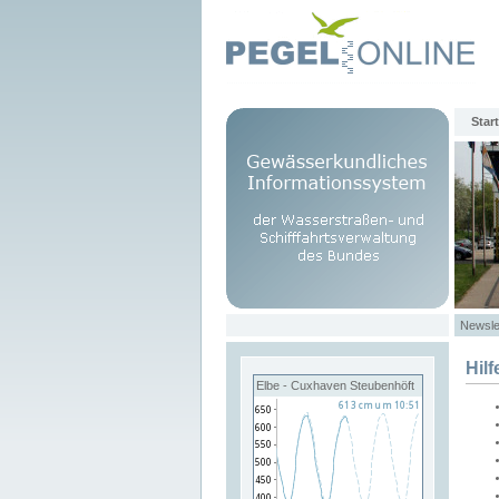
Start
Newsle
Hilf
Elbe - Cuxhaven Steubenhöft