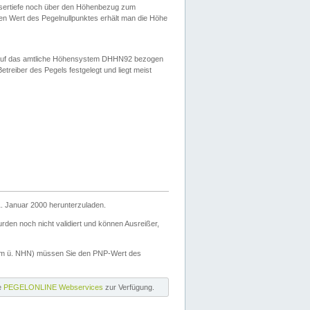
ssertiefe noch über den Höhenbezug zum
en Wert des Pegelnullpunktes erhält man die Höhe
d auf das amtliche Höhensystem DHHN92 bezogen
reiber des Pegels festgelegt und liegt meist
. Januar 2000 herunterzuladen.
den noch nicht validiert und können Ausreißer,
(m ü. NHN) müssen Sie den PNP-Wert des
ie
PEGELONLINE Webservices
zur Verfügung.