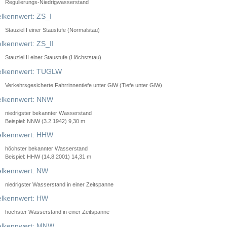
Regulierungs-Niedrigwasserstand
lkennwert: ZS_I
Stauziel I einer Staustufe (Normalstau)
lkennwert: ZS_II
Stauziel II einer Staustufe (Höchststau)
elkennwert: TUGLW
Verkehrsgesicherte Fahrrinnentiefe unter GlW (Tiefe unter GlW)
lkennwert: NNW
niedrigster bekannter Wasserstand
Beispiel: NNW (3.2.1942) 9,30 m
lkennwert: HHW
höchster bekannter Wasserstand
Beispiel: HHW (14.8.2001) 14,31 m
lkennwert: NW
niedrigster Wasserstand in einer Zeitspanne
lkennwert: HW
höchster Wasserstand in einer Zeitspanne
elkennwert: MNW