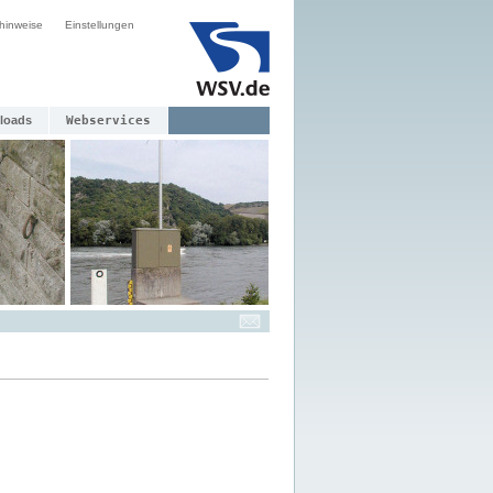
hinweise
Einstellungen
loads
Webservices