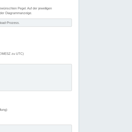
wünschten Pegel. Auf der jeweiligen
 der Diagrammanzeige.
load-Prozess.
MEZ/MESZ zu UTC)
lung)