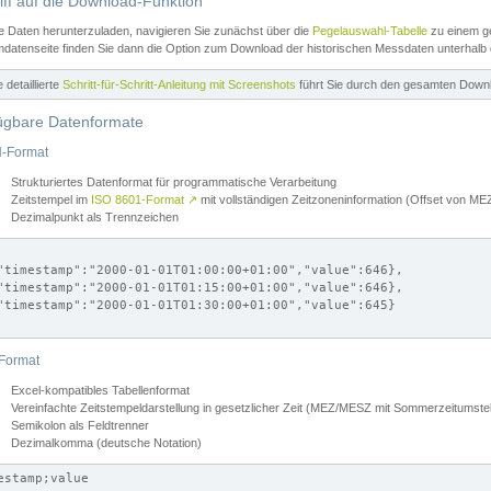
iff auf die Download-Funktion
e Daten herunterzuladen, navigieren Sie zunächst über die
Pegelauswahl-Tabelle
zu einem ge
datenseite finden Sie dann die Option zum Download der historischen Messdaten unterhalb
ne detaillierte
Schritt-für-Schritt-Anleitung mit Screenshots
führt Sie durch den gesamten Down
ügbare Datenformate
-Format
Strukturiertes Datenformat für programmatische Verarbeitung
Zeitstempel im
ISO 8601-Format
↗
mit vollständigen Zeitzoneninformation (Offset von 
Dezimalpunkt als Trennzeichen
"timestamp":"2000-01-01T01:00:00+01:00","value":646},

"timestamp":"2000-01-01T01:15:00+01:00","value":646},

"timestamp":"2000-01-01T01:30:00+01:00","value":645}

Format
Excel-kompatibles Tabellenformat
Vereinfachte Zeitstempeldarstellung in gesetzlicher Zeit (MEZ/MESZ mit Sommerzeitumstel
Semikolon als Feldtrenner
Dezimalkomma (deutsche Notation)
estamp;value
