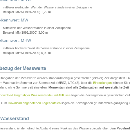
mittlerer niedrigster Wert der Wasserstände in einer Zeitspanne
Beispiel: MNW(1991/2000) 1,22 m
lkennwert: MW
Mittelwert der Wasserstände in einer Zeitspanne
Beispiel: MN(1991/2000) 3,00 m
elkennwert: MHW
mittlerer höchster Wert der Wasserstände in einer Zeitspanne
Beispiel: MHW(1991/2000) 6,00 m
tbezug der Messwerte
itangaben der Messwerte werden standardmäßig in gesetzlicher (lokaler) Zeit dargestellt. D
em Wechsel im Sommer zur Sommerzeit (MESZ, UTC+2). über die
Einstellungen
können Sie d
ellung ohne Sommerzeit einstellen.
Momentan sind alle Zeitangaben auf gesetzliche Zeit e
Download langfristiger Wasserstände und Abflüsse
liegen die Zeitangaben in gesetzlicher Zeit
n zum
Download angebotenen Tagesdateien
liegen die Zeitangaben grundsätzlich ganzjährig in
 Wasserstand
asserstand ist der lotrechte Abstand eines Punktes des Wasserspiegels über dem
Pegelnul