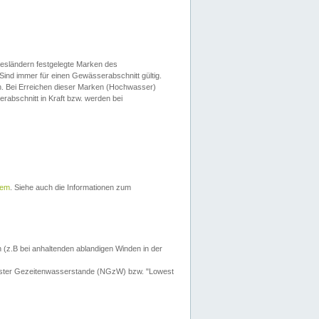
esländern festgelegte Marken des
Sind immer für einen Gewässerabschnitt gültig.
. Bei Erreichen dieser Marken (Hochwasser)
erabschnitt in Kraft bzw. werden bei
tem
. Siehe auch die Informationen zum
 (z.B bei anhaltenden ablandigen Winden in der
drigster Gezeitenwasserstande (NGzW) bzw. "Lowest