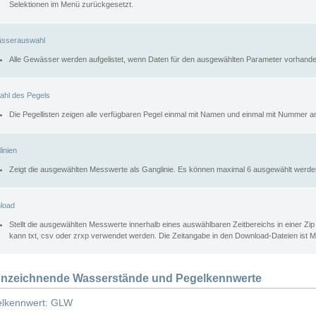
Selektionen im Menü zurückgesetzt.
sserauswahl
Alle Gewässer werden aufgelistet, wenn Daten für den ausgewählten Parameter vorhande
ahl des Pegels
Die Pegellisten zeigen alle verfügbaren Pegel einmal mit Namen und einmal mit Nummer a
inien
Zeigt die ausgewählten Messwerte als Ganglinie. Es können maximal 6 ausgewählt werde
load
Stellt die ausgewählten Messwerte innerhalb eines auswählbaren Zeitbereichs in einer Zi
kann txt, csv oder zrxp verwendet werden. Die Zeitangabe in den Download-Dateien ist 
nzeichnende Wasserstände und Pegelkennwerte
lkennwert: GLW