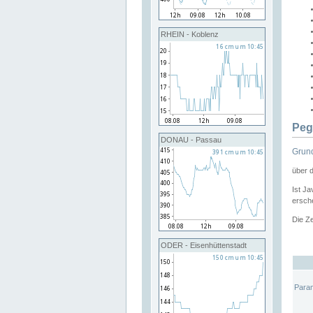
RHEIN - Koblenz
Peg
DONAU - Passau
Grund
über 
Ist Ja
ersche
Die Ze
ODER - Eisenhüttenstadt
Para