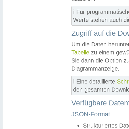
ℹ️ Für programmatisch
Werte stehen auch d
Zugriff auf die D
Um die Daten herunter
Tabelle
zu einem gewün
Sie dann die Option z
Diagrammanzeige.
ℹ️ Eine detaillierte
Schr
den gesamten Downlo
Verfügbare Daten
JSON-Format
Strukturiertes Da