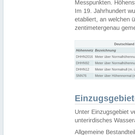
Messpunkten. Höhensy
Im 19. Jahrhundert wu
etabliert, an welchen 
zentimetergenau gem
Deutschland
Höhennetz
Bezeichnung
DHHN2016
Meter über Normalhöhennul
DHHN92
Meter über Normalhöhennul
DHHN12
Meter über Normalnull (m. 
SNN76
Meter über Höhennormal (m
Einzugsgebiet
Unter Einzugsgebiet v
unterirdisches Wasser
Allgemeine Bestandtei