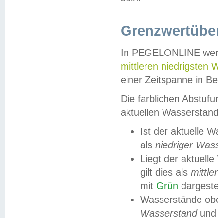
Grenzwertüber
In PEGELONLINE werde
mittleren niedrigsten
einer Zeitspanne in Be
Die farblichen Abstuf
aktuellen Wasserstand
Ist der aktuelle 
als
niedriger Was
Liegt der aktue
gilt dies als
mittle
mit
Grün
dargestel
Wasserstände obe
Wasserstand
und