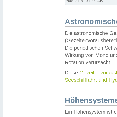
2000-01-01 01:30;645
Astronomische
Die astronomische Gez
(Gezeitenvorausberec
Die periodischen Schw
Wirkung von Mond und
Rotation verursacht.
Diese
Gezeitenvorau
Seeschifffahrt und Hy
Höhensystem
Ein Höhensystem ist e