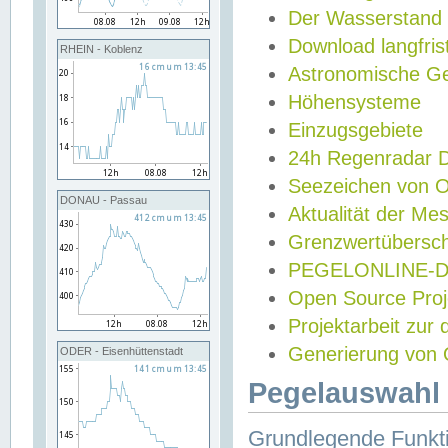
Der Wasserstand
Download langfris
RHEIN - Koblenz
Astronomische Gez
Höhensysteme
Einzugsgebiete
24h Regenradar
Seezeichen von 
DONAU - Passau
Aktualität der Me
Grenzwertübersch
PEGELONLINE-Di
Open Source Projek
Projektarbeit zur
Generierung von 
ODER - Eisenhüttenstadt
Pegelauswahl 
Grundlegende Funkti