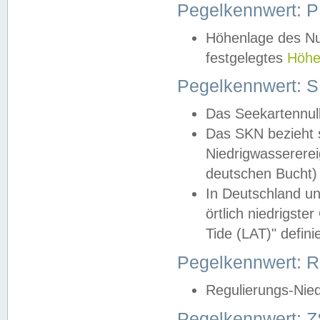
Pegelkennwert: 
Höhenlage des Nul
festgelegtes
Höhe
Pegelkennwert: 
Das Seekartennull
Das SKN bezieht s
Niedrigwassererei
deutschen Bucht) 
In Deutschland un
örtlich niedrigst
Tide (LAT)" definie
Pegelkennwert:
Regulierungs-Nie
Pegelkennwert: Z