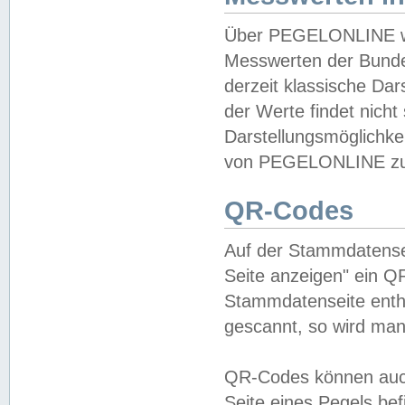
Über PEGELONLINE wer
Messwerten der Bundes
derzeit klassische Da
der Werte findet nicht 
Darstellungsmöglichkei
von PEGELONLINE zu 
QR-Codes
Auf der Stammdatensei
Seite anzeigen" ein Q
Stammdatenseite enthä
gescannt, so wird man
QR-Codes können auc
Seite eines Pegels be