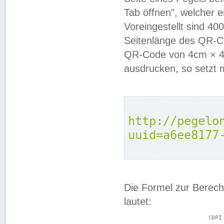
Tab öffnen", welcher 
Voreingestellt sind 4
Seitenlänge des QR-C
QR-Code von 4cm × 4c
ausdrucken, so setzt 
http://pegelo
uuid=a6ee8177
Die Formel zur Berech
lautet:
			(DPI × Druckkantenlänge in cm) ÷ 2,54 = Kantenlänge in Pixel
