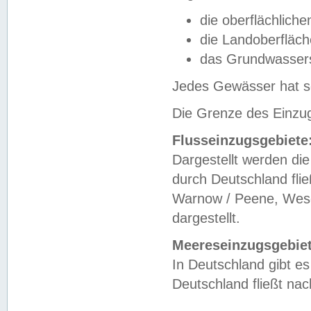
die oberflächlich
die Landoberfläc
das Grundwasser
Jedes Gewässer hat se
Die Grenze des Einzug
Flusseinzugsgebiete
Dargestellt werden die
durch Deutschland fli
Warnow / Peene, Weser
dargestellt.
Meereseinzugsgebiet
In Deutschland gibt 
Deutschland fließt n