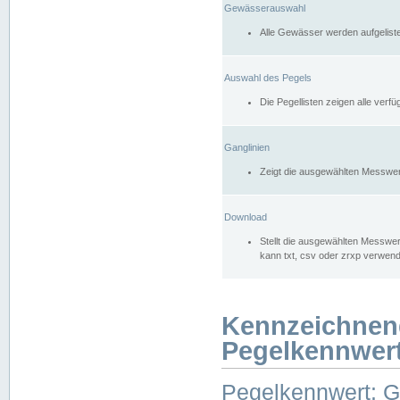
Gewässerauswahl
Alle Gewässer werden aufgelist
Auswahl des Pegels
Die Pegellisten zeigen alle ver
Ganglinien
Zeigt die ausgewählten Messwer
Download
Stellt die ausgewählten Messwer
kann txt, csv oder zrxp verwen
Kennzeichnen
Pegelkennwer
Pegelkennwert: 