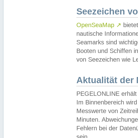
Seezeichen v
OpenSeaMap
↗
biete
nautische Information
Seamarks sind wichtig
Booten und Schiffen i
von Seezeichen wie Le
Aktualität der
PEGELONLINE erhält u
Im Binnenbereich wird 
Messwerte von Zeitreih
Minuten. Abweichungen
Fehlern bei der Daten
sein.