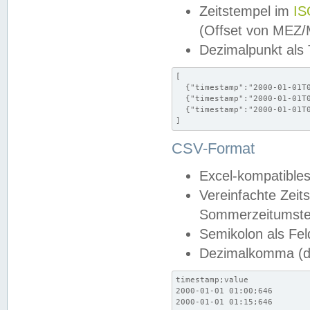
Zeitstempel im
IS
(Offset von MEZ
Dezimalpunkt als
[

  {"timestamp":"2000-01-01T0
  {"timestamp":"2000-01-01T0
  {"timestamp":"2000-01-01T0
]
CSV-Format
Excel-kompatibles
Vereinfachte Zeit
Sommerzeitumstel
Semikolon als Fel
Dezimalkomma (de
timestamp;value

2000-01-01 01:00;646

2000-01-01 01:15;646
