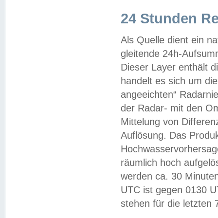
24 Stunden R
Als Quelle dient ein n
gleitende 24h-Aufsum
Dieser Layer enthält
handelt es sich um di
angeeichten“ Radarnie
der Radar- mit den O
Mittelung von Differe
Auflösung. Das Produk
Hochwasservorhersagez
räumlich hoch aufgelö
werden ca. 30 Minuten
UTC ist gegen 0130 UTC
stehen für die letzten