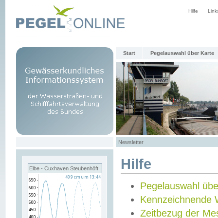
Hilfe
Link
Start
Pegelauswahl über Karte
Newsletter
Hilfe
Elbe - Cuxhaven Steubenhöft
Pegelauswahl übe
Kennzeichnende 
Zeitbezug der Me