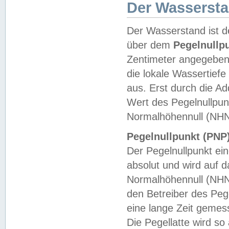
Der Wasserst
Der Wasserstand ist d
über dem
Pegelnullp
Zentimeter angegeben
die lokale Wassertie
aus. Erst durch die A
Wert des Pegelnullpun
Normalhöhennull (NHN
Pegelnullpunkt (PNP)
Der Pegelnullpunkt ei
absolut und wird auf
Normalhöhennull (NHN
den Betreiber des Pege
eine lange Zeit geme
Die Pegellatte wird s