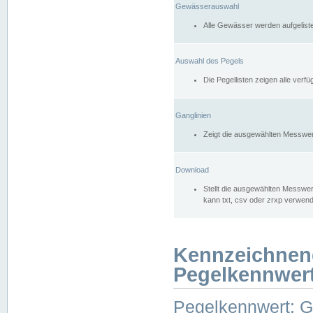
Gewässerauswahl
Alle Gewässer werden aufgelist
Auswahl des Pegels
Die Pegellisten zeigen alle ver
Ganglinien
Zeigt die ausgewählten Messwer
Download
Stellt die ausgewählten Messwer
kann txt, csv oder zrxp verwen
Kennzeichnen
Pegelkennwer
Pegelkennwert: 