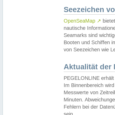
Seezeichen v
OpenSeaMap
↗
biete
nautische Information
Seamarks sind wichtig
Booten und Schiffen i
von Seezeichen wie Le
Aktualität der
PEGELONLINE erhält u
Im Binnenbereich wird 
Messwerte von Zeitreih
Minuten. Abweichungen
Fehlern bei der Daten
sein.