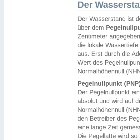
Der Wasserst
Der Wasserstand ist d
über dem
Pegelnullp
Zentimeter angegeben
die lokale Wassertie
aus. Erst durch die A
Wert des Pegelnullpun
Normalhöhennull (NHN
Pegelnullpunkt (PNP)
Der Pegelnullpunkt ei
absolut und wird auf
Normalhöhennull (NHN
den Betreiber des Pege
eine lange Zeit geme
Die Pegellatte wird s