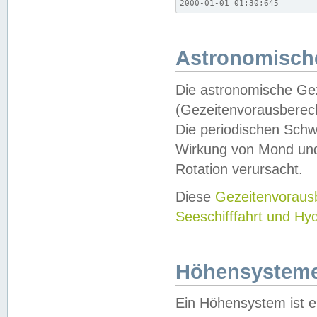
2000-01-01 01:30;645
Astronomische
Die astronomische Gez
(Gezeitenvorausberec
Die periodischen Schw
Wirkung von Mond und
Rotation verursacht.
Diese
Gezeitenvorau
Seeschifffahrt und Hy
Höhensystem
Ein Höhensystem ist e