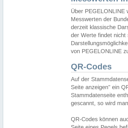
Über PEGELONLINE wer
Messwerten der Bundes
derzeit klassische Da
der Werte findet nicht 
Darstellungsmöglichkei
von PEGELONLINE zu 
QR-Codes
Auf der Stammdatensei
Seite anzeigen" ein Q
Stammdatenseite enthä
gescannt, so wird man
QR-Codes können auc
Seite eines Pegels be