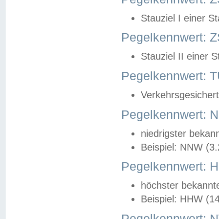
Stauziel I einer S
Pegelkennwert: Z
Stauziel II einer 
Pegelkennwert:
Verkehrsgesichert
Pegelkennwert:
niedrigster bekan
Beispiel: NNW (3
Pegelkennwert:
höchster bekannt
Beispiel: HHW (1
Pegelkennwert: 