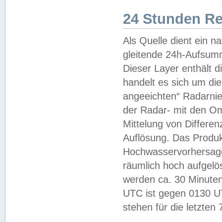
24 Stunden R
Als Quelle dient ein n
gleitende 24h-Aufsum
Dieser Layer enthält
handelt es sich um di
angeeichten“ Radarnie
der Radar- mit den O
Mittelung von Differe
Auflösung. Das Produk
Hochwasservorhersagez
räumlich hoch aufgelö
werden ca. 30 Minuten
UTC ist gegen 0130 UTC
stehen für die letzten