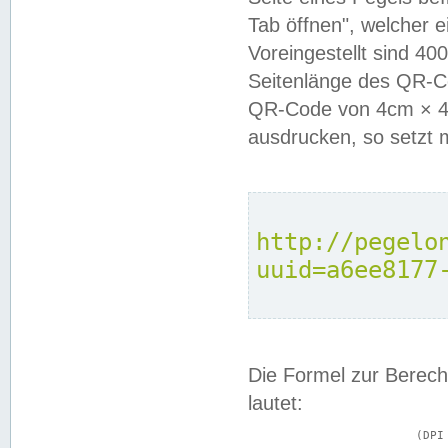
Tab öffnen", welcher 
Voreingestellt sind 4
Seitenlänge des QR-C
QR-Code von 4cm × 4c
ausdrucken, so setzt 
http://pegelo
uuid=a6ee8177
Die Formel zur Berech
lautet:
			(DPI × Druckkantenlänge in cm) ÷ 2,54 = Kantenlänge in Pixel
