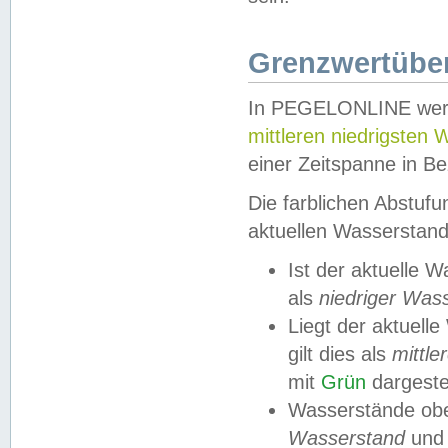
Grenzwertüber
In PEGELONLINE werde
mittleren niedrigsten
einer Zeitspanne in Be
Die farblichen Abstuf
aktuellen Wasserstand
Ist der aktuelle 
als
niedriger Was
Liegt der aktue
gilt dies als
mittle
mit
Grün
dargestel
Wasserstände obe
Wasserstand
und