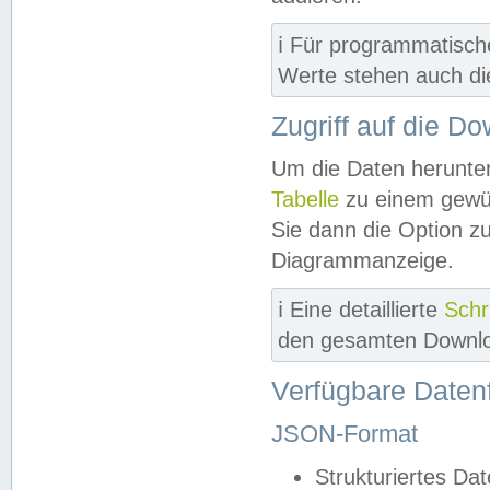
ℹ️ Für programmatisch
Werte stehen auch d
Zugriff auf die D
Um die Daten herunter
Tabelle
zu einem gewün
Sie dann die Option z
Diagrammanzeige.
ℹ️ Eine detaillierte
Schr
den gesamten Downlo
Verfügbare Daten
JSON-Format
Strukturiertes Da