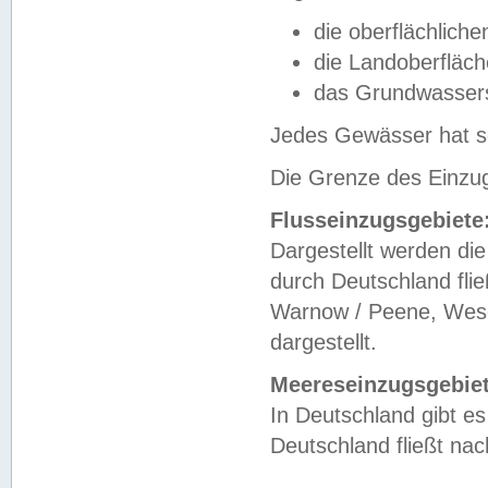
die oberflächlich
die Landoberfläc
das Grundwasser
Jedes Gewässer hat se
Die Grenze des Einzug
Flusseinzugsgebiete
Dargestellt werden die
durch Deutschland fli
Warnow / Peene, Weser
dargestellt.
Meereseinzugsgebiet
In Deutschland gibt 
Deutschland fließt n