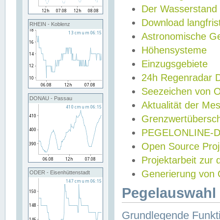
Der Wasserstand
Download langfris
RHEIN - Koblenz
Astronomische Gez
Höhensysteme
Einzugsgebiete
24h Regenradar
Seezeichen von 
DONAU - Passau
Aktualität der Me
Grenzwertübersch
PEGELONLINE-Di
Open Source Projek
Projektarbeit zur
Generierung von 
ODER - Eisenhüttenstadt
Pegelauswahl 
Grundlegende Funkti