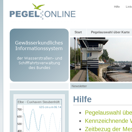
Hilfe
Link
Start
Pegelauswahl über Karte
Newsletter
Hilfe
Elbe - Cuxhaven Steubenhöft
Pegelauswahl übe
Kennzeichnende 
Zeitbezug der Me