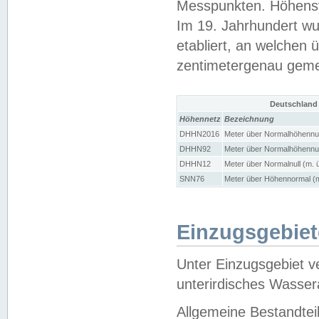
Messpunkten. Höhensy
Im 19. Jahrhundert wu
etabliert, an welchen 
zentimetergenau gem
Deutschland
Höhennetz
Bezeichnung
DHHN2016
Meter über Normalhöhennul
DHHN92
Meter über Normalhöhennul
DHHN12
Meter über Normalnull (m. 
SNN76
Meter über Höhennormal (m
Einzugsgebiet
Unter Einzugsgebiet v
unterirdisches Wasser
Allgemeine Bestandtei