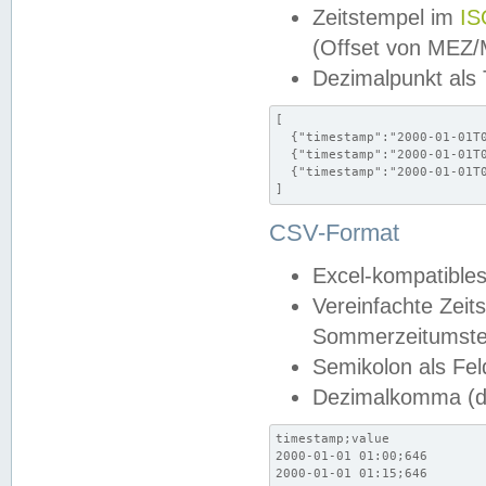
Zeitstempel im
IS
(Offset von MEZ
Dezimalpunkt als
[

  {"timestamp":"2000-01-01T0
  {"timestamp":"2000-01-01T0
  {"timestamp":"2000-01-01T0
]
CSV-Format
Excel-kompatibles
Vereinfachte Zeit
Sommerzeitumstel
Semikolon als Fel
Dezimalkomma (de
timestamp;value

2000-01-01 01:00;646

2000-01-01 01:15;646
