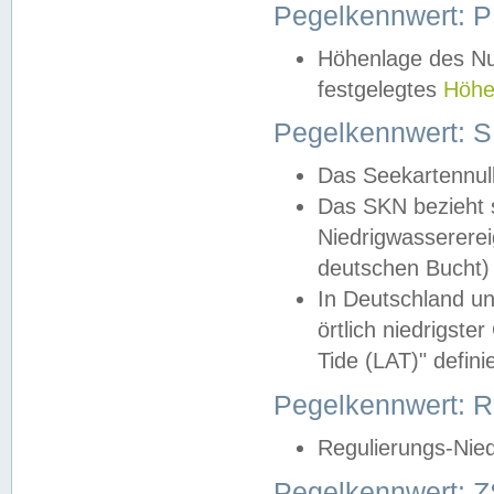
Pegelkennwert: 
Höhenlage des Nul
festgelegtes
Höhe
Pegelkennwert: 
Das Seekartennull
Das SKN bezieht s
Niedrigwassererei
deutschen Bucht) 
In Deutschland un
örtlich niedrigst
Tide (LAT)" definie
Pegelkennwert:
Regulierungs-Nie
Pegelkennwert: Z