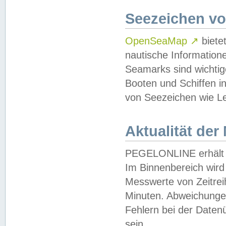
Seezeichen v
OpenSeaMap
↗
biete
nautische Information
Seamarks sind wichtig
Booten und Schiffen i
von Seezeichen wie Le
Aktualität der
PEGELONLINE erhält u
Im Binnenbereich wird 
Messwerte von Zeitreih
Minuten. Abweichungen
Fehlern bei der Daten
sein.