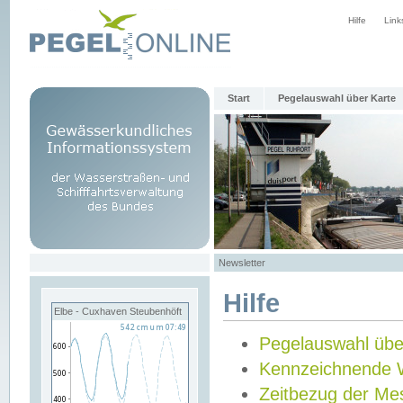
Hilfe
Link
Start
Pegelauswahl über Karte
Newsletter
Hilfe
Elbe - Cuxhaven Steubenhöft
Pegelauswahl übe
Kennzeichnende 
Zeitbezug der Me