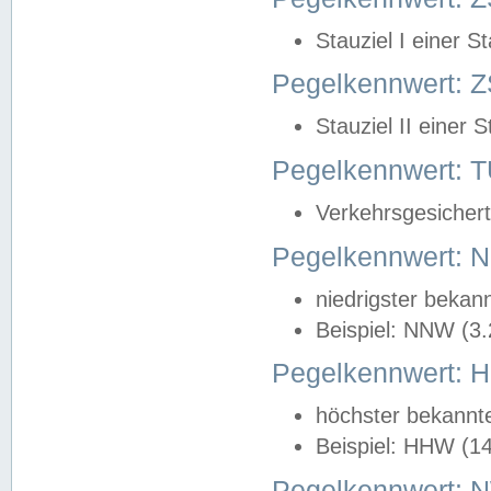
Stauziel I einer S
Pegelkennwert: Z
Stauziel II einer 
Pegelkennwert:
Verkehrsgesichert
Pegelkennwert:
niedrigster bekan
Beispiel: NNW (3
Pegelkennwert:
höchster bekannt
Beispiel: HHW (1
Pegelkennwert: 