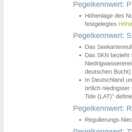
Pegelkennwert: 
Höhenlage des Nul
festgelegtes
Höhe
Pegelkennwert: 
Das Seekartennull
Das SKN bezieht s
Niedrigwassererei
deutschen Bucht) 
In Deutschland un
örtlich niedrigst
Tide (LAT)" definie
Pegelkennwert:
Regulierungs-Nie
Pegelkennwert: Z