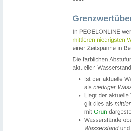
Grenzwertüber
In PEGELONLINE werde
mittleren niedrigsten
einer Zeitspanne in Be
Die farblichen Abstuf
aktuellen Wasserstand
Ist der aktuelle 
als
niedriger Was
Liegt der aktue
gilt dies als
mittle
mit
Grün
dargestel
Wasserstände obe
Wasserstand
und