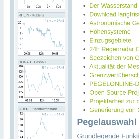
Der Wasserstand
Download langfris
RHEIN - Koblenz
Astronomische Gez
Höhensysteme
Einzugsgebiete
24h Regenradar
Seezeichen von 
DONAU - Passau
Aktualität der Me
Grenzwertübersch
PEGELONLINE-Di
Open Source Projek
Projektarbeit zur
Generierung von 
ODER - Eisenhüttenstadt
Pegelauswahl 
Grundlegende Funkti