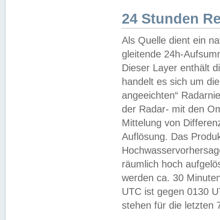
24 Stunden R
Als Quelle dient ein n
gleitende 24h-Aufsum
Dieser Layer enthält
handelt es sich um di
angeeichten“ Radarnie
der Radar- mit den O
Mittelung von Differe
Auflösung. Das Produk
Hochwasservorhersagez
räumlich hoch aufgelö
werden ca. 30 Minuten
UTC ist gegen 0130 UTC
stehen für die letzten