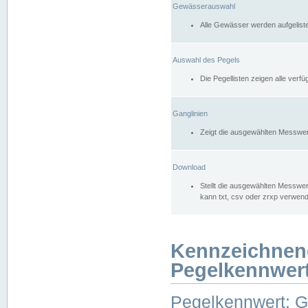
Gewässerauswahl
Alle Gewässer werden aufgelist
Auswahl des Pegels
Die Pegellisten zeigen alle ver
Ganglinien
Zeigt die ausgewählten Messwer
Download
Stellt die ausgewählten Messwer
kann txt, csv oder zrxp verwen
Kennzeichnen
Pegelkennwer
Pegelkennwert: 