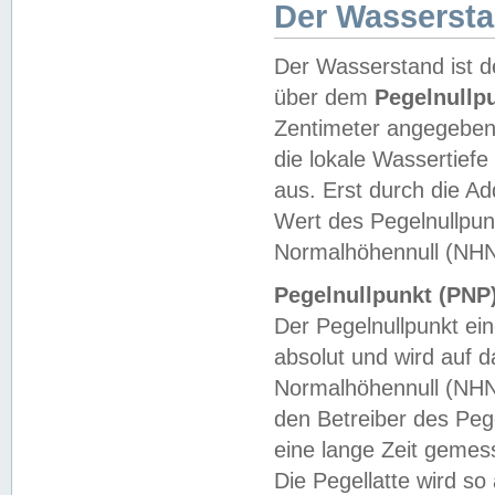
Der Wasserst
Der Wasserstand ist d
über dem
Pegelnullp
Zentimeter angegeben
die lokale Wassertie
aus. Erst durch die A
Wert des Pegelnullpun
Normalhöhennull (NHN
Pegelnullpunkt (PNP)
Der Pegelnullpunkt ei
absolut und wird auf
Normalhöhennull (NHN
den Betreiber des Pege
eine lange Zeit geme
Die Pegellatte wird s