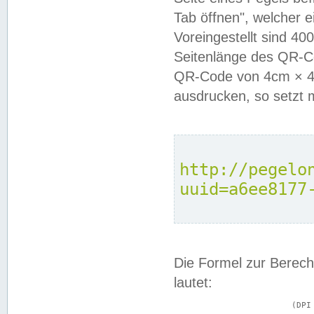
Tab öffnen", welcher 
Voreingestellt sind 4
Seitenlänge des QR-C
QR-Code von 4cm × 4c
ausdrucken, so setzt 
http://pegelo
uuid=a6ee8177
Die Formel zur Berech
lautet:
			(DPI × Druckkantenlänge in cm) ÷ 2,54 = Kantenlänge in Pixel
