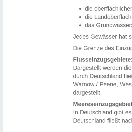
die oberflächlich
die Landoberfläc
das Grundwasser
Jedes Gewässer hat se
Die Grenze des Einzug
Flusseinzugsgebiete
Dargestellt werden die
durch Deutschland fli
Warnow / Peene, Weser
dargestellt.
Meereseinzugsgebiet
In Deutschland gibt 
Deutschland fließt n