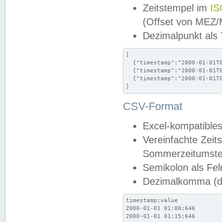
Zeitstempel im
IS
(Offset von MEZ
Dezimalpunkt als
[

  {"timestamp":"2000-01-01T0
  {"timestamp":"2000-01-01T0
  {"timestamp":"2000-01-01T0
]
CSV-Format
Excel-kompatibles
Vereinfachte Zeit
Sommerzeitumstel
Semikolon als Fel
Dezimalkomma (de
timestamp;value

2000-01-01 01:00;646

2000-01-01 01:15;646
