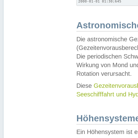
2000-01-01 01:30;645
Astronomische
Die astronomische Gez
(Gezeitenvorausberec
Die periodischen Schw
Wirkung von Mond und
Rotation verursacht.
Diese
Gezeitenvorau
Seeschifffahrt und Hy
Höhensystem
Ein Höhensystem ist e