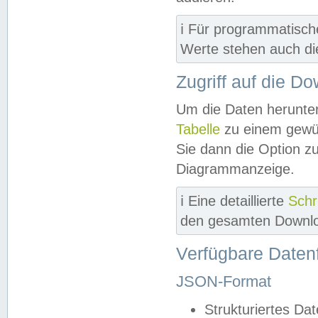
ℹ️ Für programmatisch
Werte stehen auch d
Zugriff auf die D
Um die Daten herunter
Tabelle
zu einem gewün
Sie dann die Option z
Diagrammanzeige.
ℹ️ Eine detaillierte
Schr
den gesamten Downlo
Verfügbare Daten
JSON-Format
Strukturiertes Da