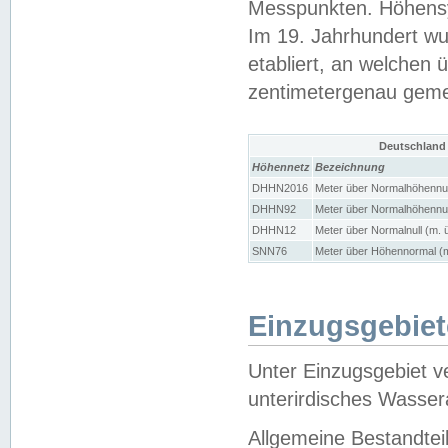
Messpunkten. Höhensy
Im 19. Jahrhundert wu
etabliert, an welchen 
zentimetergenau gem
Deutschland
Höhennetz
Bezeichnung
DHHN2016
Meter über Normalhöhennul
DHHN92
Meter über Normalhöhennul
DHHN12
Meter über Normalnull (m. 
SNN76
Meter über Höhennormal (m
Einzugsgebiet
Unter Einzugsgebiet v
unterirdisches Wasser
Allgemeine Bestandtei