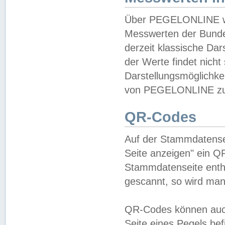
Über PEGELONLINE wer
Messwerten der Bundes
derzeit klassische Da
der Werte findet nicht 
Darstellungsmöglichkei
von PEGELONLINE zu 
QR-Codes
Auf der Stammdatensei
Seite anzeigen" ein Q
Stammdatenseite enthä
gescannt, so wird man
QR-Codes können auc
Seite eines Pegels be