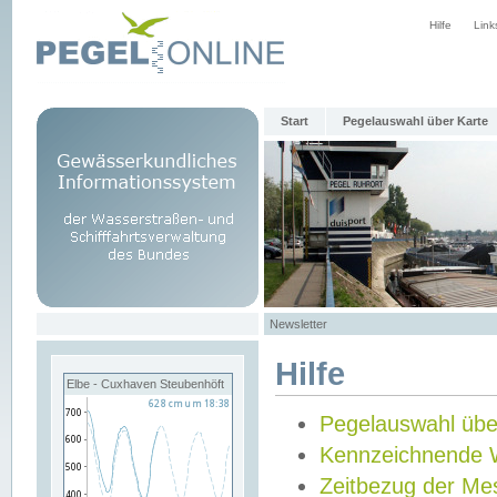
Hilfe
Link
Start
Pegelauswahl über Karte
Newsletter
Hilfe
Elbe - Cuxhaven Steubenhöft
Pegelauswahl übe
Kennzeichnende 
Zeitbezug der Me