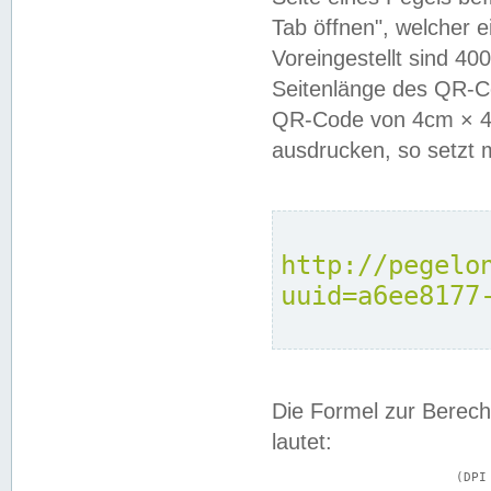
Tab öffnen", welcher 
Voreingestellt sind 4
Seitenlänge des QR-C
QR-Code von 4cm × 4c
ausdrucken, so setzt 
http://pegelo
uuid=a6ee8177
Die Formel zur Berech
lautet:
			(DPI × Druckkantenlänge in cm) ÷ 2,54 = Kantenlänge in Pixel
