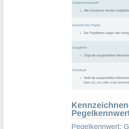
Gewässerauswahl
Alle Gewässer werden aufgelist
Auswahl des Pegels
Die Pegellisten zeigen alle ver
Ganglinien
Zeigt die ausgewählten Messwer
Download
Stellt die ausgewählten Messwer
kann txt, csv oder zrxp verwen
Kennzeichnen
Pegelkennwer
Pegelkennwert: 