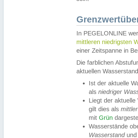
Grenzwertüber
In PEGELONLINE werde
mittleren niedrigsten
einer Zeitspanne in Be
Die farblichen Abstuf
aktuellen Wasserstand
Ist der aktuelle 
als
niedriger Was
Liegt der aktue
gilt dies als
mittle
mit
Grün
dargestel
Wasserstände obe
Wasserstand
und