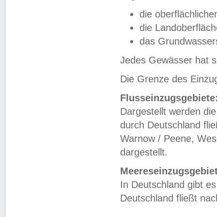
die oberflächlich
die Landoberfläc
das Grundwasser
Jedes Gewässer hat se
Die Grenze des Einzug
Flusseinzugsgebiete
Dargestellt werden die
durch Deutschland fli
Warnow / Peene, Weser
dargestellt.
Meereseinzugsgebiet
In Deutschland gibt 
Deutschland fließt n