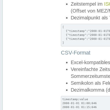
Zeitstempel im
IS
(Offset von MEZ
Dezimalpunkt als
[

  {"timestamp":"2000-01-01T0
  {"timestamp":"2000-01-01T0
  {"timestamp":"2000-01-01T0
]
CSV-Format
Excel-kompatibles
Vereinfachte Zeit
Sommerzeitumstel
Semikolon als Fel
Dezimalkomma (de
timestamp;value

2000-01-01 01:00;646

2000-01-01 01:15;646
