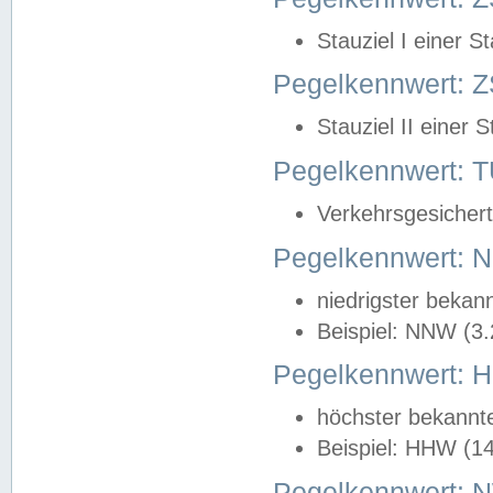
Stauziel I einer S
Pegelkennwert: Z
Stauziel II einer 
Pegelkennwert:
Verkehrsgesichert
Pegelkennwert:
niedrigster bekan
Beispiel: NNW (3
Pegelkennwert:
höchster bekannt
Beispiel: HHW (1
Pegelkennwert: 