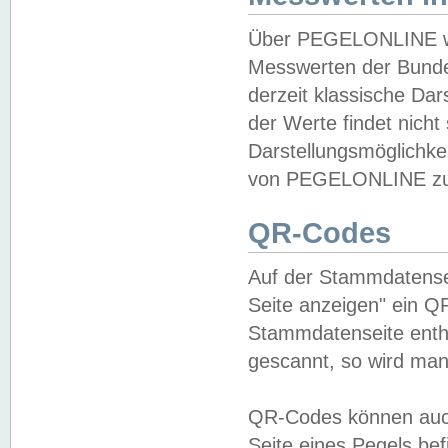
Über PEGELONLINE wer
Messwerten der Bundes
derzeit klassische Da
der Werte findet nicht 
Darstellungsmöglichkei
von PEGELONLINE zu 
QR-Codes
Auf der Stammdatensei
Seite anzeigen" ein Q
Stammdatenseite enthä
gescannt, so wird man
QR-Codes können auc
Seite eines Pegels be