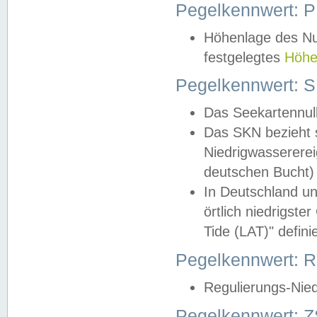
Pegelkennwert: 
Höhenlage des Nul
festgelegtes
Höhe
Pegelkennwert: 
Das Seekartennull
Das SKN bezieht s
Niedrigwassererei
deutschen Bucht) 
In Deutschland un
örtlich niedrigst
Tide (LAT)" definie
Pegelkennwert:
Regulierungs-Nie
Pegelkennwert: Z