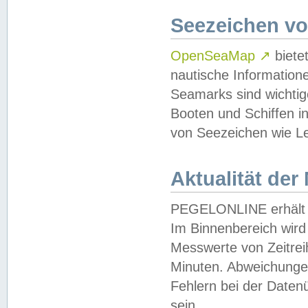
Seezeichen v
OpenSeaMap
↗
biete
nautische Information
Seamarks sind wichtig
Booten und Schiffen i
von Seezeichen wie Le
Aktualität der
PEGELONLINE erhält u
Im Binnenbereich wird 
Messwerte von Zeitreih
Minuten. Abweichungen
Fehlern bei der Daten
sein.