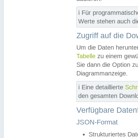
ℹ️ Für programmatisch
Werte stehen auch d
Zugriff auf die D
Um die Daten herunter
Tabelle
zu einem gewün
Sie dann die Option z
Diagrammanzeige.
ℹ️ Eine detaillierte
Schr
den gesamten Downlo
Verfügbare Daten
JSON-Format
Strukturiertes Da