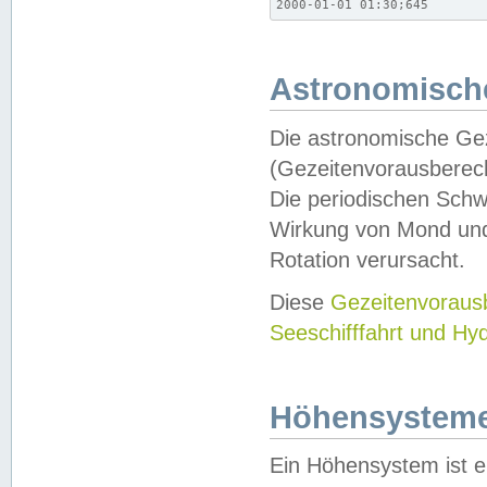
2000-01-01 01:30;645
Astronomische
Die astronomische Gez
(Gezeitenvorausberec
Die periodischen Schw
Wirkung von Mond und
Rotation verursacht.
Diese
Gezeitenvorau
Seeschifffahrt und Hy
Höhensystem
Ein Höhensystem ist e