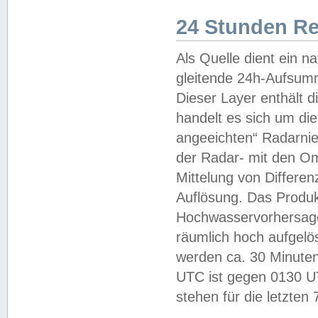
24 Stunden R
Als Quelle dient ein n
gleitende 24h-Aufsum
Dieser Layer enthält
handelt es sich um di
angeeichten“ Radarnie
der Radar- mit den O
Mittelung von Differe
Auflösung. Das Produk
Hochwasservorhersagez
räumlich hoch aufgelö
werden ca. 30 Minuten
UTC ist gegen 0130 UTC
stehen für die letzten