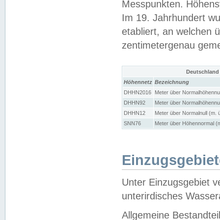
Messpunkten. Höhensy
Im 19. Jahrhundert wu
etabliert, an welchen 
zentimetergenau gem
Deutschland
Höhennetz
Bezeichnung
DHHN2016
Meter über Normalhöhennul
DHHN92
Meter über Normalhöhennul
DHHN12
Meter über Normalnull (m. 
SNN76
Meter über Höhennormal (m
Einzugsgebiet
Unter Einzugsgebiet v
unterirdisches Wasser
Allgemeine Bestandtei