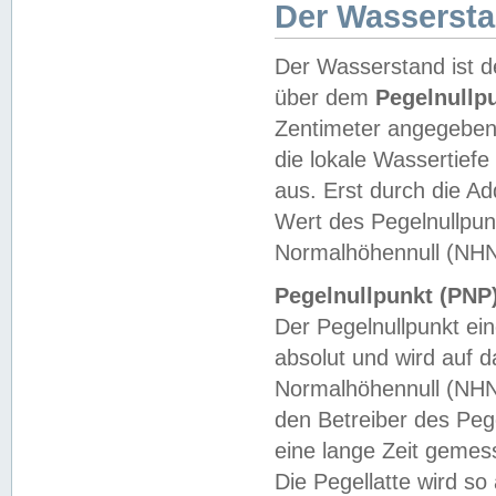
Der Wasserst
Der Wasserstand ist d
über dem
Pegelnullp
Zentimeter angegeben
die lokale Wassertie
aus. Erst durch die A
Wert des Pegelnullpun
Normalhöhennull (NHN
Pegelnullpunkt (PNP)
Der Pegelnullpunkt ei
absolut und wird auf
Normalhöhennull (NHN
den Betreiber des Pege
eine lange Zeit geme
Die Pegellatte wird s