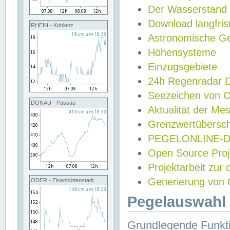
Der Wasserstand
Download langfris
RHEIN - Koblenz
Astronomische Gez
Höhensysteme
Einzugsgebiete
24h Regenradar
Seezeichen von 
DONAU - Passau
Aktualität der Me
Grenzwertübersch
PEGELONLINE-Di
Open Source Projek
Projektarbeit zur
Generierung von 
ODER - Eisenhüttenstadt
Pegelauswahl 
Grundlegende Funkti