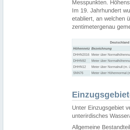
Messpunkten. Höhensy
Im 19. Jahrhundert wu
etabliert, an welchen 
zentimetergenau gem
Deutschland
Höhennetz
Bezeichnung
DHHN2016
Meter über Normalhöhennul
DHHN92
Meter über Normalhöhennul
DHHN12
Meter über Normalnull (m. 
SNN76
Meter über Höhennormal (m
Einzugsgebiet
Unter Einzugsgebiet v
unterirdisches Wasser
Allgemeine Bestandtei