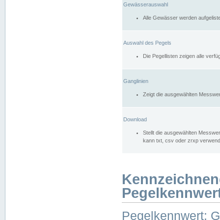
Gewässerauswahl
Alle Gewässer werden aufgelist
Auswahl des Pegels
Die Pegellisten zeigen alle ver
Ganglinien
Zeigt die ausgewählten Messwer
Download
Stellt die ausgewählten Messwer
kann txt, csv oder zrxp verwen
Kennzeichnen
Pegelkennwer
Pegelkennwert: 