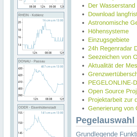
Der Wasserstand
Download langfris
RHEIN - Koblenz
Astronomische Gez
Höhensysteme
Einzugsgebiete
24h Regenradar
Seezeichen von 
DONAU - Passau
Aktualität der Me
Grenzwertübersch
PEGELONLINE-Di
Open Source Projek
Projektarbeit zur
Generierung von 
ODER - Eisenhüttenstadt
Pegelauswahl 
Grundlegende Funkti