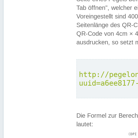
Tab öffnen", welcher 
Voreingestellt sind 4
Seitenlänge des QR-C
QR-Code von 4cm × 4c
ausdrucken, so setzt 
http://pegelo
uuid=a6ee8177
Die Formel zur Berech
lautet:
			(DPI × Druckkantenlänge in cm) ÷ 2,54 = Kantenlänge in Pixel
