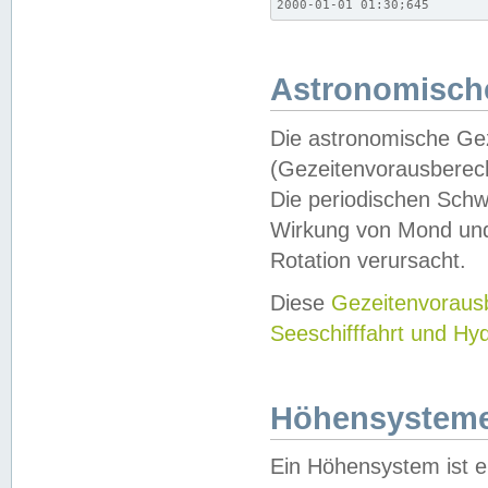
2000-01-01 01:30;645
Astronomische
Die astronomische Gez
(Gezeitenvorausberec
Die periodischen Schw
Wirkung von Mond und
Rotation verursacht.
Diese
Gezeitenvorau
Seeschifffahrt und Hy
Höhensystem
Ein Höhensystem ist e