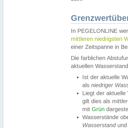
Grenzwertüber
In PEGELONLINE werde
mittleren niedrigsten
einer Zeitspanne in Be
Die farblichen Abstuf
aktuellen Wasserstand
Ist der aktuelle 
als
niedriger Was
Liegt der aktue
gilt dies als
mittle
mit
Grün
dargestel
Wasserstände obe
Wasserstand
und