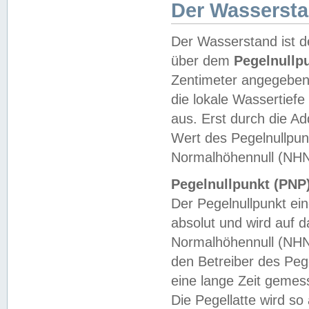
Der Wasserst
Der Wasserstand ist d
über dem
Pegelnullp
Zentimeter angegeben
die lokale Wassertie
aus. Erst durch die A
Wert des Pegelnullpun
Normalhöhennull (NHN
Pegelnullpunkt (PNP)
Der Pegelnullpunkt ei
absolut und wird auf
Normalhöhennull (NHN
den Betreiber des Pege
eine lange Zeit geme
Die Pegellatte wird s