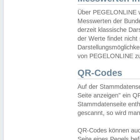
Über PEGELONLINE wer
Messwerten der Bundes
derzeit klassische Da
der Werte findet nicht 
Darstellungsmöglichkei
von PEGELONLINE zu 
QR-Codes
Auf der Stammdatensei
Seite anzeigen" ein Q
Stammdatenseite enthä
gescannt, so wird man
QR-Codes können auc
Seite eines Pegels be