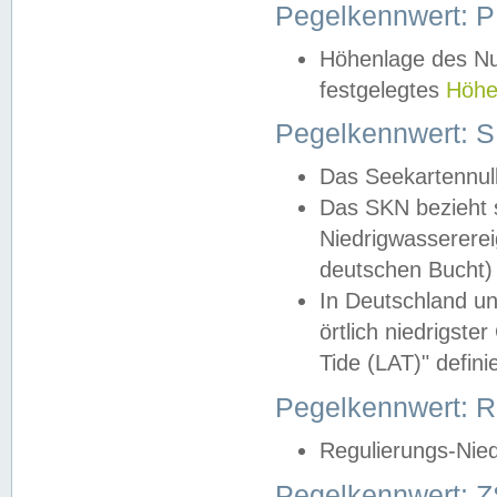
Pegelkennwert: 
Höhenlage des Nul
festgelegtes
Höhe
Pegelkennwert: 
Das Seekartennull
Das SKN bezieht s
Niedrigwassererei
deutschen Bucht) 
In Deutschland un
örtlich niedrigst
Tide (LAT)" definie
Pegelkennwert:
Regulierungs-Nie
Pegelkennwert: Z