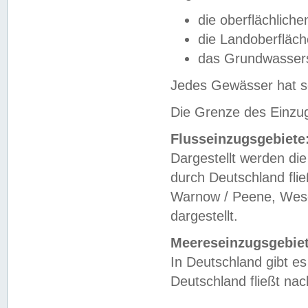
die oberflächlich
die Landoberfläc
das Grundwasser
Jedes Gewässer hat se
Die Grenze des Einzug
Flusseinzugsgebiete
Dargestellt werden die
durch Deutschland fli
Warnow / Peene, Weser
dargestellt.
Meereseinzugsgebiet
In Deutschland gibt 
Deutschland fließt n