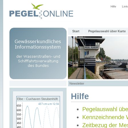
Hilfe
Link
Start
Pegelauswahl über Karte
Newsletter
Hilfe
Elbe - Cuxhaven Steubenhöft
Pegelauswahl übe
Kennzeichnende 
Zeitbezug der Me