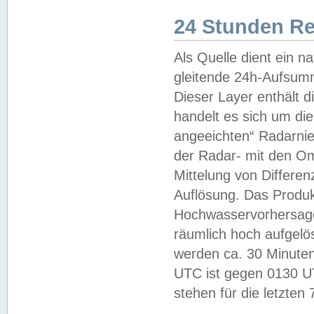
24 Stunden R
Als Quelle dient ein n
gleitende 24h-Aufsum
Dieser Layer enthält
handelt es sich um di
angeeichten“ Radarnie
der Radar- mit den O
Mittelung von Differe
Auflösung. Das Produk
Hochwasservorhersagez
räumlich hoch aufgelö
werden ca. 30 Minuten
UTC ist gegen 0130 UTC
stehen für die letzten