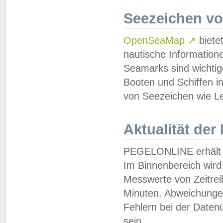
Seezeichen v
OpenSeaMap
↗
biete
nautische Information
Seamarks sind wichtig
Booten und Schiffen i
von Seezeichen wie Le
Aktualität der
PEGELONLINE erhält u
Im Binnenbereich wird 
Messwerte von Zeitreih
Minuten. Abweichungen
Fehlern bei der Daten
sein.