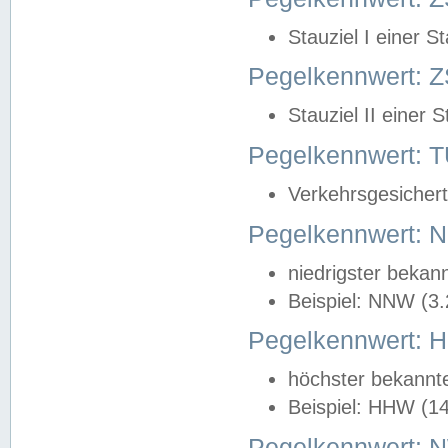
Stauziel I einer S
Pegelkennwert: Z
Stauziel II einer 
Pegelkennwert:
Verkehrsgesichert
Pegelkennwert:
niedrigster bekan
Beispiel: NNW (3
Pegelkennwert:
höchster bekannt
Beispiel: HHW (1
Pegelkennwert: 