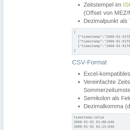
Zeitstempel im
IS
(Offset von MEZ
Dezimalpunkt als
[

  {"timestamp":"2000-01-01T0
  {"timestamp":"2000-01-01T0
  {"timestamp":"2000-01-01T0
]
CSV-Format
Excel-kompatibles
Vereinfachte Zeit
Sommerzeitumstel
Semikolon als Fel
Dezimalkomma (de
timestamp;value

2000-01-01 01:00;646

2000-01-01 01:15;646
