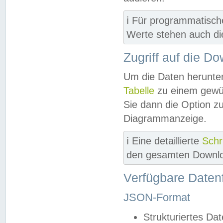
ℹ️ Für programmatisch
Werte stehen auch d
Zugriff auf die D
Um die Daten herunter
Tabelle
zu einem gewün
Sie dann die Option z
Diagrammanzeige.
ℹ️ Eine detaillierte
Schr
den gesamten Downlo
Verfügbare Daten
JSON-Format
Strukturiertes Da