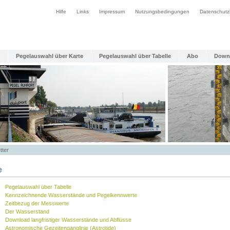
Hilfe
Links
Impressum
Nutzungsbedingungen
Datenschutz
Pegelauswahl über Karte
Pegelauswahl über Tabelle
Abo
Down
tter
e
Pegelauswahl über Tabelle
Kennzeichnende Wasserstände und Pegelkennwerte
Zeitbezug der Messwerte
Der Wasserstand
Download langfristiger Wasserstände und Abflüsse
Astronomische Gezeitenganglinie (Astrotide)