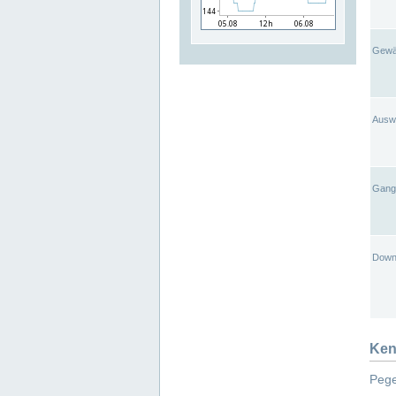
Gewä
Ausw
Gangl
Down
Ken
Pege