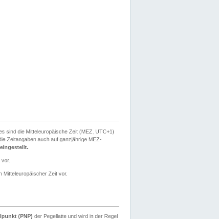
ies sind die Mitteleuropäische Zeit (MEZ, UTC+1)
ie Zeitangaben auch auf ganzjährige MEZ-
ingestellt.
 vor.
 Mitteleuropäischer Zeit vor.
lpunkt (PNP)
der Pegellatte und wird in der Regel