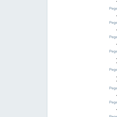
Pege
Pege
Peg
Pege
Pege
Pege
Pege
Peg