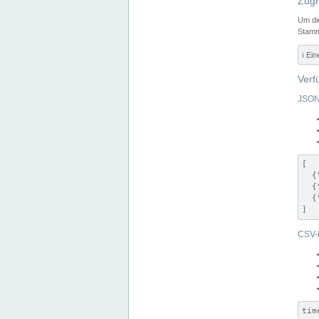
Zugr
Um di
Stamm
ℹ️ Ei
Verf
JSON
[

  {
  {
  {
]
CSV-
tim