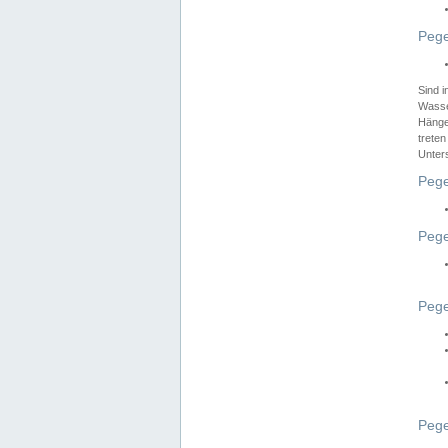
Pege
Sind 
Wasser
Hänge
treten
Unter
Pege
Pege
Pege
Pege