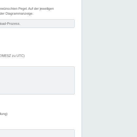
wünschten Pegel. Auf der jeweiligen
 der Diagrammanzeige.
load-Prozess.
MEZ/MESZ zu UTC)
lung)