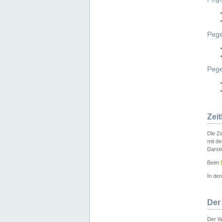
Pege
Peg
Zei
Die Ze
mit d
Darst
Beim
In de
Der
Der W