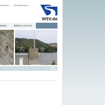
hinweise
Einstellungen
loads
Webservices