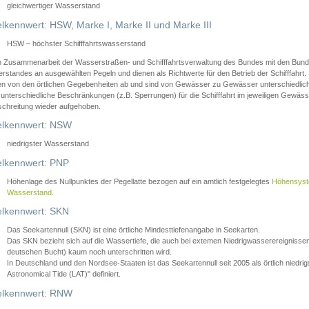
gleichwertiger Wasserstand
lkennwert: HSW, Marke I, Marke II und Marke III
HSW – höchster Schifffahrtswasserstand
in Zusammenarbeit der Wasserstraßen- und Schifffahrtsverwaltung des Bundes mit den Bund
standes an ausgewählten Pegeln und dienen als Richtwerte für den Betrieb der Schifffahrt. 
n von den örtlichen Gegebenheiten ab und sind von Gewässer zu Gewässer unterschiedlich
 unterschiedliche Beschränkungen (z.B. Sperrungen) für die Schifffahrt im jeweiligen Gewäss
schreitung wieder aufgehoben.
lkennwert: NSW
niedrigster Wasserstand
lkennwert: PNP
Höhenlage des Nullpunktes der Pegellatte bezogen auf ein amtlich festgelegtes
Höhensys
Wasserstand
.
lkennwert: SKN
Das Seekartennull (SKN) ist eine örtliche Mindesttiefenangabe in Seekarten.
Das SKN bezieht sich auf die Wassertiefe, die auch bei extemen Niedrigwasserereignissen
deutschen Bucht) kaum noch unterschritten wird.
In Deutschland und den Nordsee-Staaten ist das Seekartennull seit 2005 als örtlich nie
Astronomical Tide (LAT)" definiert.
lkennwert: RNW