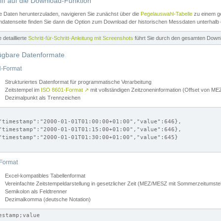
iff auf die Download-Funktion
e Daten herunterzuladen, navigieren Sie zunächst über die
Pegelauswahl-Tabelle
zu einem ge
datenseite finden Sie dann die Option zum Download der historischen Messdaten unterhalb
ne detaillierte
Schritt-für-Schritt-Anleitung mit Screenshots
führt Sie durch den gesamten Down
ügbare Datenformate
-Format
Strukturiertes Datenformat für programmatische Verarbeitung
Zeitstempel im
ISO 8601-Format
↗
mit vollständigen Zeitzoneninformation (Offset von 
Dezimalpunkt als Trennzeichen
"timestamp":"2000-01-01T01:00:00+01:00","value":646},

"timestamp":"2000-01-01T01:15:00+01:00","value":646},

"timestamp":"2000-01-01T01:30:00+01:00","value":645}

Format
Excel-kompatibles Tabellenformat
Vereinfachte Zeitstempeldarstellung in gesetzlicher Zeit (MEZ/MESZ mit Sommerzeitumstel
Semikolon als Feldtrenner
Dezimalkomma (deutsche Notation)
estamp;value
