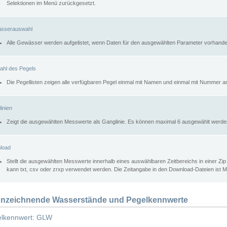
Selektionen im Menü zurückgesetzt.
sserauswahl
Alle Gewässer werden aufgelistet, wenn Daten für den ausgewählten Parameter vorhande
ahl des Pegels
Die Pegellisten zeigen alle verfügbaren Pegel einmal mit Namen und einmal mit Nummer a
inien
Zeigt die ausgewählten Messwerte als Ganglinie. Es können maximal 6 ausgewählt werde
load
Stellt die ausgewählten Messwerte innerhalb eines auswählbaren Zeitbereichs in einer Zi
kann txt, csv oder zrxp verwendet werden. Die Zeitangabe in den Download-Dateien ist 
nzeichnende Wasserstände und Pegelkennwerte
lkennwert: GLW