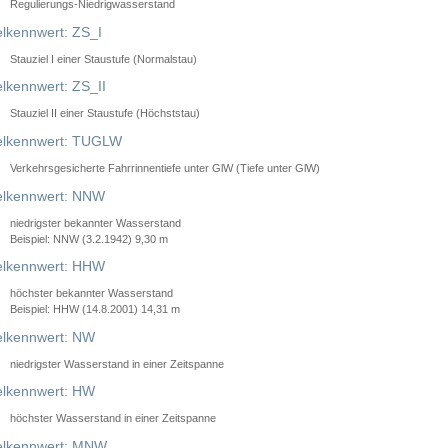
Regulierungs-Niedrigwasserstand
lkennwert: ZS_I
Stauziel I einer Staustufe (Normalstau)
lkennwert: ZS_II
Stauziel II einer Staustufe (Höchststau)
elkennwert: TUGLW
Verkehrsgesicherte Fahrrinnentiefe unter GlW (Tiefe unter GlW)
lkennwert: NNW
niedrigster bekannter Wasserstand
Beispiel: NNW (3.2.1942) 9,30 m
lkennwert: HHW
höchster bekannter Wasserstand
Beispiel: HHW (14.8.2001) 14,31 m
lkennwert: NW
niedrigster Wasserstand in einer Zeitspanne
lkennwert: HW
höchster Wasserstand in einer Zeitspanne
elkennwert: MNW