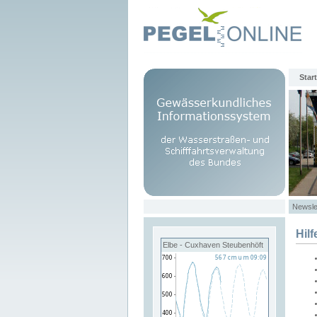
Start
Newsle
Hilf
Elbe - Cuxhaven Steubenhöft