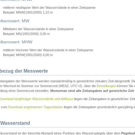
mittlerer niedrigster Wert der Wasserstände in einer Zeitspanne
Beispiel: MNW(1991/2000) 1,22 m
lkennwert: MW
Mittelwert der Wasserstände in einer Zeitspanne
Beispiel: MN(1991/2000) 3,00 m
elkennwert: MHW
mittlerer höchster Wert der Wasserstände in einer Zeitspanne
Beispiel: MHW(1991/2000) 6,00 m
tbezug der Messwerte
itangaben der Messwerte werden standardmäßig in gesetzlicher (lokaler) Zeit dargestellt. D
em Wechsel im Sommer zur Sommerzeit (MESZ, UTC+2). über die
Einstellungen
können Sie d
ellung ohne Sommerzeit einstellen.
Momentan sind alle Zeitangaben auf gesetzliche Zeit e
Download langfristiger Wasserstände und Abflüsse
liegen die Zeitangaben in gesetzlicher Zeit
n zum
Download angebotenen Tagesdateien
liegen die Zeitangaben grundsätzlich ganzjährig in
 Wasserstand
asserstand ist der lotrechte Abstand eines Punktes des Wasserspiegels über dem
Pegelnul