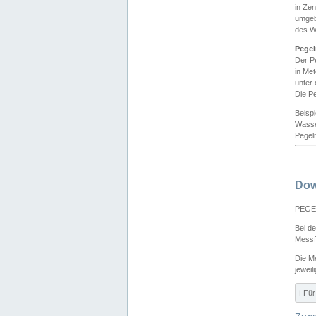
in Ze
umgeb
des W
Pegel
Der P
in Me
unter
Die Pe
Beisp
Wasse
Pegeln
Dow
PEGEL
Bei d
Messf
Die M
jeweil
ℹ️ F