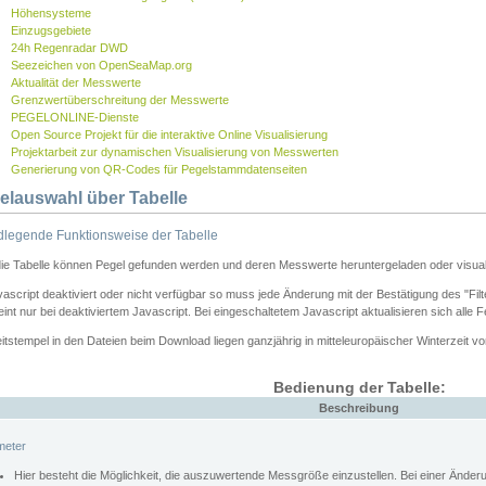
Höhensysteme
Einzugsgebiete
24h Regenradar DWD
Seezeichen von OpenSeaMap.org
Aktualität der Messwerte
Grenzwertüberschreitung der Messwerte
PEGELONLINE-Dienste
Open Source Projekt für die interaktive Online Visualisierung
Projektarbeit zur dynamischen Visualisierung von Messwerten
Generierung von QR-Codes für Pegelstammdatenseiten
elauswahl über Tabelle
legende Funktionsweise der Tabelle
die Tabelle können Pegel gefunden werden und deren Messwerte heruntergeladen oder visuali
vascript deaktiviert oder nicht verfügbar so muss jede Änderung mit der Bestätigung des "Filt
int nur bei deaktiviertem Javascript. Bei eingeschaltetem Javascript aktualisieren sich alle 
itstempel in den Dateien beim Download liegen ganzjährig in mitteleuropäischer Winterzeit vo
Bedienung der Tabelle:
Beschreibung
meter
Hier besteht die Möglichkeit, die auszuwertende Messgröße einzustellen. Bei einer Ände