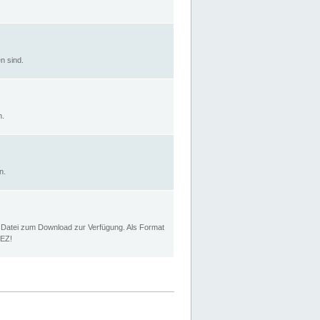
n sind.
n.
n.
p Datei zum Download zur Verfügung. Als Format
MEZ!