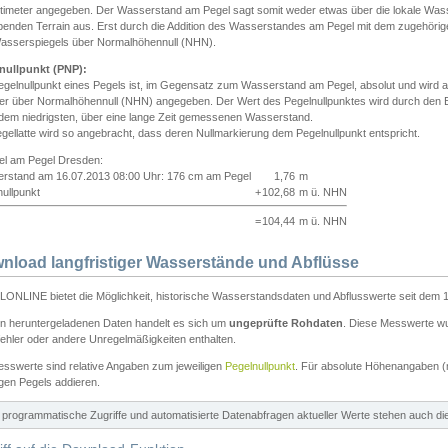
ntimeter angegeben. Der Wasserstand am Pegel sagt somit weder etwas über die lokale Wa
enden Terrain aus. Erst durch die Addition des Wasserstandes am Pegel mit dem zugehörig
asserspiegels über Normalhöhennull (NHN).
nullpunkt (PNP):
egelnullpunkt eines Pegels ist, im Gegensatz zum Wasserstand am Pegel, absolut und wir
ter über Normalhöhennull (NHN) angegeben. Der Wert des Pegelnullpunktes wird durch den Bet
 dem niedrigsten, über eine lange Zeit gemessenen Wasserstand.
gellatte wird so angebracht, dass deren Nullmarkierung dem Pegelnullpunkt entspricht.
iel am Pegel Dresden:
rstand am 16.07.2013 08:00 Uhr: 176 cm am Pegel
1,76
m
ullpunkt
+
102,68
m ü. NHN
=
104,44
m ü. NHN
nload langfristiger Wasserstände und Abflüsse
ONLINE bietet die Möglichkeit, historische Wasserstandsdaten und Abflusswerte seit dem 1
en heruntergeladenen Daten handelt es sich um
ungeprüfte Rohdaten
. Diese Messwerte wur
ehler oder andere Unregelmäßigkeiten enthalten.
esswerte sind relative Angaben zum jeweiligen
Pegelnullpunkt
. Für absolute Höhenangaben 
igen Pegels addieren.
ür programmatische Zugriffe und automatisierte Datenabfragen aktueller Werte stehen auch d