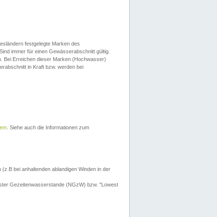
esländern festgelegte Marken des
Sind immer für einen Gewässerabschnitt gültig.
. Bei Erreichen dieser Marken (Hochwasser)
erabschnitt in Kraft bzw. werden bei
tem
. Siehe auch die Informationen zum
 (z.B bei anhaltenden ablandigen Winden in der
drigster Gezeitenwasserstande (NGzW) bzw. "Lowest