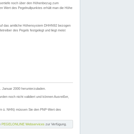
ssertiefe noch über den Höhenbezug zum
en Wert des Pegelnullpunktes erhält man die Höhe
d auf das amtliche Höhensystem DHHN92 bezogen
reiber des Pegels festgelegt und liegt meist
. Januar 2000 herunterzuladen.
den noch nicht validiert und können Ausreißer,
(m ü. NHN) müssen Sie den PNP-Wert des
ie
PEGELONLINE Webservices
zur Verfügung.