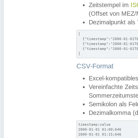
Zeitstempel im
IS
(Offset von MEZ
Dezimalpunkt als
[

  {"timestamp":"2000-01-01T0
  {"timestamp":"2000-01-01T0
  {"timestamp":"2000-01-01T0
]
CSV-Format
Excel-kompatibles
Vereinfachte Zeit
Sommerzeitumstel
Semikolon als Fel
Dezimalkomma (de
timestamp;value

2000-01-01 01:00;646

2000-01-01 01:15;646
