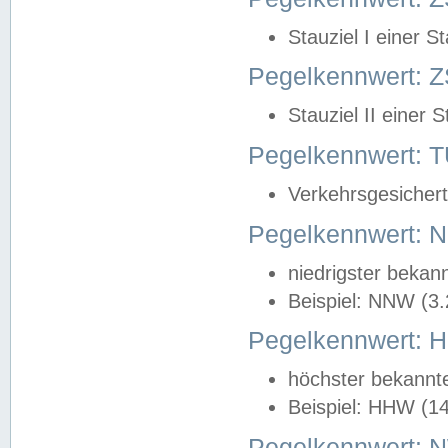
Stauziel I einer S
Pegelkennwert: Z
Stauziel II einer 
Pegelkennwert:
Verkehrsgesichert
Pegelkennwert:
niedrigster bekan
Beispiel: NNW (3
Pegelkennwert:
höchster bekannt
Beispiel: HHW (1
Pegelkennwert: 