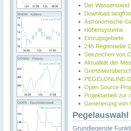
Der Wasserstand
Download langfris
RHEIN - Koblenz
Astronomische Gez
Höhensysteme
Einzugsgebiete
24h Regenradar
Seezeichen von 
DONAU - Passau
Aktualität der Me
Grenzwertübersch
PEGELONLINE-Di
Open Source Projek
Projektarbeit zur
Generierung von 
ODER - Eisenhüttenstadt
Pegelauswahl 
Grundlegende Funkti