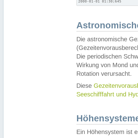
2000-01-01 01:30;645
Astronomische
Die astronomische Gez
(Gezeitenvorausberec
Die periodischen Schw
Wirkung von Mond und
Rotation verursacht.
Diese
Gezeitenvorau
Seeschifffahrt und Hy
Höhensystem
Ein Höhensystem ist e