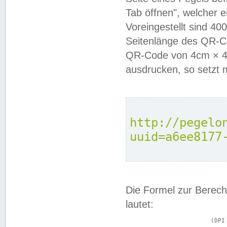
Tab öffnen", welcher 
Voreingestellt sind 4
Seitenlänge des QR-C
QR-Code von 4cm × 4c
ausdrucken, so setzt 
http://pegelo
uuid=a6ee8177
Die Formel zur Berech
lautet:
			(DPI × Druckkantenlänge in cm) ÷ 2,54 = Kantenlänge in Pixel
