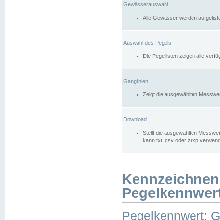
Gewässerauswahl
Alle Gewässer werden aufgelist
Auswahl des Pegels
Die Pegellisten zeigen alle ver
Ganglinien
Zeigt die ausgewählten Messwer
Download
Stellt die ausgewählten Messwer
kann txt, csv oder zrxp verwen
Kennzeichnen
Pegelkennwer
Pegelkennwert: 