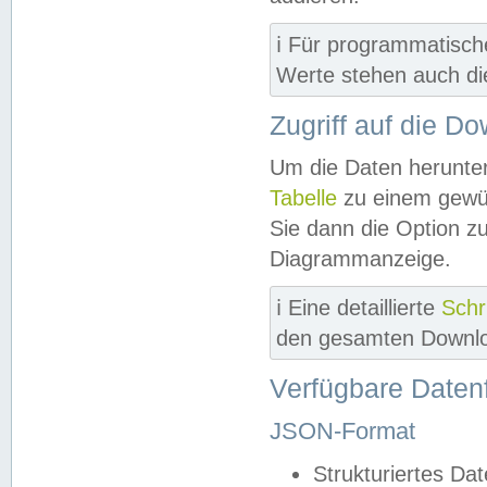
ℹ️ Für programmatisch
Werte stehen auch d
Zugriff auf die D
Um die Daten herunter
Tabelle
zu einem gewün
Sie dann die Option z
Diagrammanzeige.
ℹ️ Eine detaillierte
Schr
den gesamten Downlo
Verfügbare Daten
JSON-Format
Strukturiertes Da