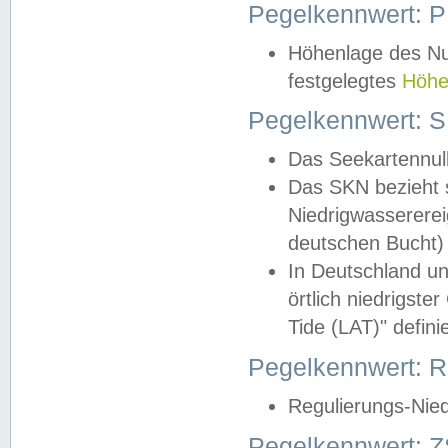
Pegelkennwert: 
Höhenlage des Nul
festgelegtes
Höhe
Pegelkennwert: 
Das Seekartennull
Das SKN bezieht s
Niedrigwassererei
deutschen Bucht) 
In Deutschland un
örtlich niedrigst
Tide (LAT)" definie
Pegelkennwert:
Regulierungs-Nie
Pegelkennwert: Z