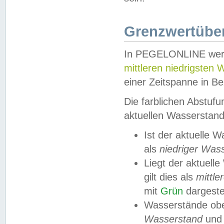
Grenzwertüber
In PEGELONLINE werde
mittleren niedrigsten
einer Zeitspanne in Be
Die farblichen Abstuf
aktuellen Wasserstand
Ist der aktuelle 
als
niedriger Was
Liegt der aktue
gilt dies als
mittle
mit
Grün
dargestel
Wasserstände obe
Wasserstand
und