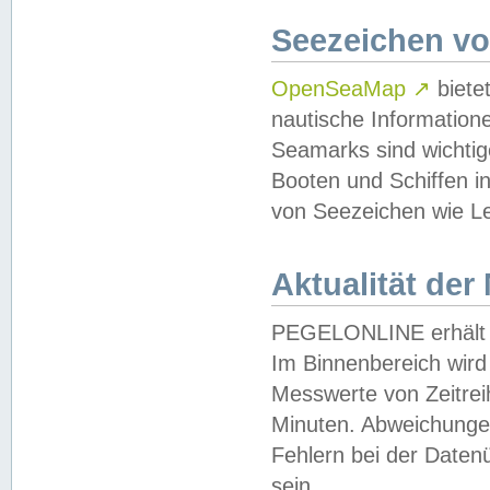
Seezeichen v
OpenSeaMap
↗
biete
nautische Information
Seamarks sind wichtig
Booten und Schiffen i
von Seezeichen wie Le
Aktualität der
PEGELONLINE erhält u
Im Binnenbereich wird 
Messwerte von Zeitreih
Minuten. Abweichungen
Fehlern bei der Daten
sein.