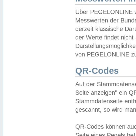
Über PEGELONLINE wer
Messwerten der Bundes
derzeit klassische Da
der Werte findet nicht 
Darstellungsmöglichkei
von PEGELONLINE zu 
QR-Codes
Auf der Stammdatensei
Seite anzeigen" ein Q
Stammdatenseite enthä
gescannt, so wird man
QR-Codes können auc
Seite eines Pegels be