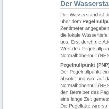
Der Wasserst
Der Wasserstand ist d
über dem
Pegelnullp
Zentimeter angegeben
die lokale Wassertie
aus. Erst durch die A
Wert des Pegelnullpun
Normalhöhennull (NHN
Pegelnullpunkt (PNP)
Der Pegelnullpunkt ei
absolut und wird auf
Normalhöhennull (NHN
den Betreiber des Pege
eine lange Zeit geme
Die Pegellatte wird s