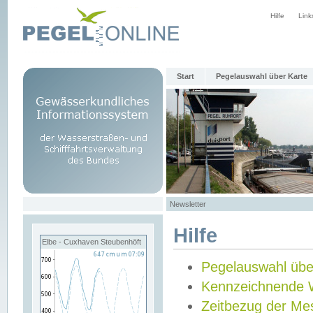
Hilfe
Link
Start
Pegelauswahl über Karte
Newsletter
Hilfe
Elbe - Cuxhaven Steubenhöft
Pegelauswahl übe
Kennzeichnende 
Zeitbezug der Me