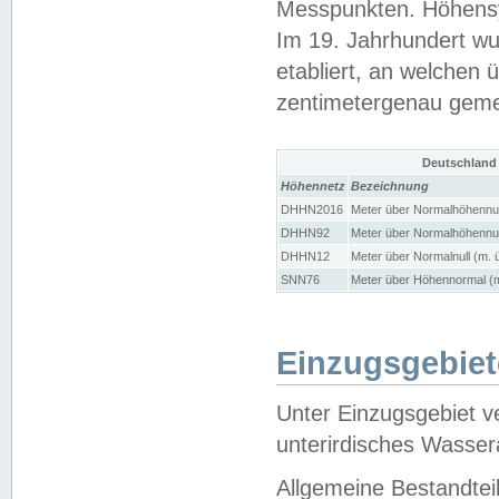
Messpunkten. Höhensy
Im 19. Jahrhundert wu
etabliert, an welchen 
zentimetergenau gem
Deutschland
Höhennetz
Bezeichnung
DHHN2016
Meter über Normalhöhennul
DHHN92
Meter über Normalhöhennul
DHHN12
Meter über Normalnull (m. 
SNN76
Meter über Höhennormal (m
Einzugsgebiet
Unter Einzugsgebiet v
unterirdisches Wasser
Allgemeine Bestandtei