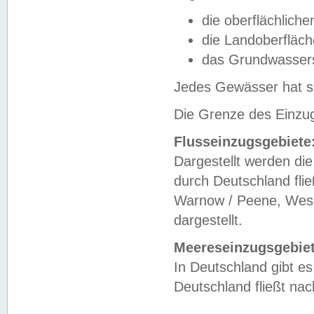
die oberflächlich
die Landoberfläc
das Grundwasser
Jedes Gewässer hat se
Die Grenze des Einzug
Flusseinzugsgebiete
Dargestellt werden die
durch Deutschland fli
Warnow / Peene, Weser
dargestellt.
Meereseinzugsgebiet
In Deutschland gibt 
Deutschland fließt n