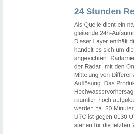
24 Stunden R
Als Quelle dient ein n
gleitende 24h-Aufsum
Dieser Layer enthält
handelt es sich um di
angeeichten“ Radarnie
der Radar- mit den O
Mittelung von Differe
Auflösung. Das Produk
Hochwasservorhersagez
räumlich hoch aufgelö
werden ca. 30 Minuten
UTC ist gegen 0130 UTC
stehen für die letzten