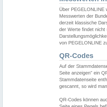
Über PEGELONLINE wer
Messwerten der Bundes
derzeit klassische Da
der Werte findet nicht 
Darstellungsmöglichkei
von PEGELONLINE zu 
QR-Codes
Auf der Stammdatensei
Seite anzeigen" ein Q
Stammdatenseite enthä
gescannt, so wird man
QR-Codes können auc
Seite eines Pegels be