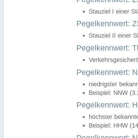
Stauziel I einer S
Pegelkennwert: Z
Stauziel II einer 
Pegelkennwert:
Verkehrsgesichert
Pegelkennwert:
niedrigster bekan
Beispiel: NNW (3
Pegelkennwert:
höchster bekannt
Beispiel: HHW (1
Pegelkennwert: 