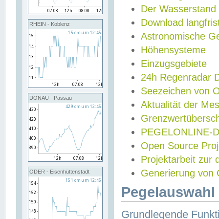
Der Wasserstand
Download langfris
RHEIN - Koblenz
Astronomische Gez
Höhensysteme
Einzugsgebiete
24h Regenradar
Seezeichen von 
DONAU - Passau
Aktualität der Me
Grenzwertübersch
PEGELONLINE-Di
Open Source Projek
Projektarbeit zur
Generierung von 
ODER - Eisenhüttenstadt
Pegelauswahl 
Grundlegende Funkti