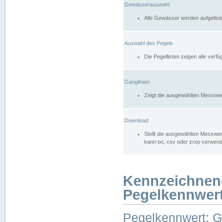
Gewässerauswahl
Alle Gewässer werden aufgelist
Auswahl des Pegels
Die Pegellisten zeigen alle ver
Ganglinien
Zeigt die ausgewählten Messwer
Download
Stellt die ausgewählten Messwer
kann txt, csv oder zrxp verwen
Kennzeichnen
Pegelkennwer
Pegelkennwert: 