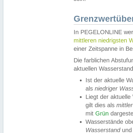
Grenzwertüber
In PEGELONLINE werde
mittleren niedrigsten
einer Zeitspanne in Be
Die farblichen Abstuf
aktuellen Wasserstand
Ist der aktuelle 
als
niedriger Was
Liegt der aktue
gilt dies als
mittle
mit
Grün
dargestel
Wasserstände obe
Wasserstand
und