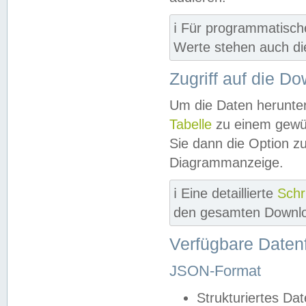
ℹ️ Für programmatisch
Werte stehen auch d
Zugriff auf die D
Um die Daten herunter
Tabelle
zu einem gewün
Sie dann die Option z
Diagrammanzeige.
ℹ️ Eine detaillierte
Schr
den gesamten Downlo
Verfügbare Daten
JSON-Format
Strukturiertes Da