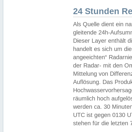
24 Stunden R
Als Quelle dient ein n
gleitende 24h-Aufsum
Dieser Layer enthält
handelt es sich um di
angeeichten“ Radarnie
der Radar- mit den O
Mittelung von Differe
Auflösung. Das Produk
Hochwasservorhersagez
räumlich hoch aufgelö
werden ca. 30 Minuten
UTC ist gegen 0130 UTC
stehen für die letzten