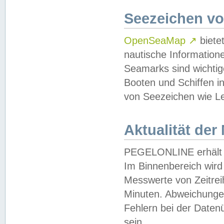
Seezeichen v
OpenSeaMap
↗
biete
nautische Information
Seamarks sind wichtig
Booten und Schiffen i
von Seezeichen wie Le
Aktualität der
PEGELONLINE erhält u
Im Binnenbereich wird 
Messwerte von Zeitreih
Minuten. Abweichungen
Fehlern bei der Daten
sein.