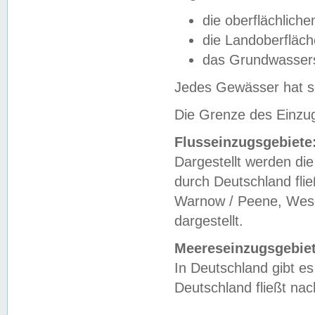
die oberflächlich
die Landoberfläc
das Grundwasser
Jedes Gewässer hat se
Die Grenze des Einzug
Flusseinzugsgebiete
Dargestellt werden die
durch Deutschland fli
Warnow / Peene, Weser
dargestellt.
Meereseinzugsgebiet
In Deutschland gibt 
Deutschland fließt n