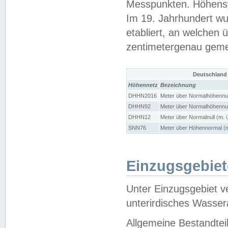
Messpunkten. Höhensy
Im 19. Jahrhundert wu
etabliert, an welchen 
zentimetergenau gem
Deutschland
Höhennetz
Bezeichnung
DHHN2016
Meter über Normalhöhennul
DHHN92
Meter über Normalhöhennul
DHHN12
Meter über Normalnull (m. 
SNN76
Meter über Höhennormal (m
Einzugsgebiet
Unter Einzugsgebiet v
unterirdisches Wasser
Allgemeine Bestandtei