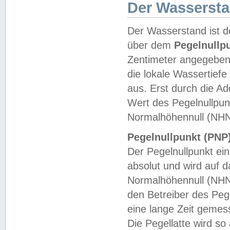
Der Wasserst
Der Wasserstand ist d
über dem
Pegelnullp
Zentimeter angegeben
die lokale Wassertie
aus. Erst durch die A
Wert des Pegelnullpun
Normalhöhennull (NHN
Pegelnullpunkt (PNP)
Der Pegelnullpunkt ei
absolut und wird auf
Normalhöhennull (NHN
den Betreiber des Pege
eine lange Zeit geme
Die Pegellatte wird s