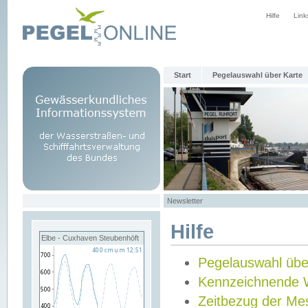
Hilfe
Link
Start
Pegelauswahl über Karte
Newsletter
Hilfe
Elbe - Cuxhaven Steubenhöft
Pegelauswahl übe
Kennzeichnende 
Zeitbezug der Me