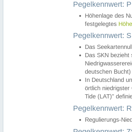
Pegelkennwert: 
Höhenlage des Nul
festgelegtes
Höhe
Pegelkennwert: 
Das Seekartennull
Das SKN bezieht s
Niedrigwassererei
deutschen Bucht) 
In Deutschland un
örtlich niedrigst
Tide (LAT)" definie
Pegelkennwert:
Regulierungs-Nie
Pegelkennwert: Z