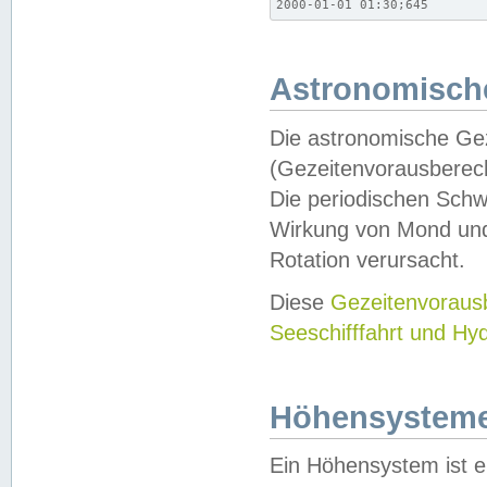
2000-01-01 01:30;645
Astronomische
Die astronomische Gez
(Gezeitenvorausberec
Die periodischen Schw
Wirkung von Mond und
Rotation verursacht.
Diese
Gezeitenvorau
Seeschifffahrt und Hy
Höhensystem
Ein Höhensystem ist e