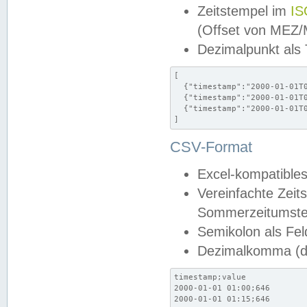
Zeitstempel im
IS
(Offset von MEZ
Dezimalpunkt als
[

  {"timestamp":"2000-01-01T0
  {"timestamp":"2000-01-01T0
  {"timestamp":"2000-01-01T0
]
CSV-Format
Excel-kompatibles
Vereinfachte Zeit
Sommerzeitumstel
Semikolon als Fel
Dezimalkomma (de
timestamp;value

2000-01-01 01:00;646

2000-01-01 01:15;646
