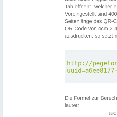
Tab öffnen", welcher 
Voreingestellt sind 4
Seitenlänge des QR-C
QR-Code von 4cm × 4c
ausdrucken, so setzt 
http://pegelo
uuid=a6ee8177
Die Formel zur Berech
lautet:
			(DPI × Druckkantenlänge in cm) ÷ 2,54 = Kantenlänge in Pixel
