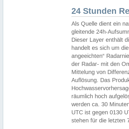
24 Stunden R
Als Quelle dient ein n
gleitende 24h-Aufsum
Dieser Layer enthält
handelt es sich um di
angeeichten“ Radarnie
der Radar- mit den O
Mittelung von Differe
Auflösung. Das Produk
Hochwasservorhersagez
räumlich hoch aufgelö
werden ca. 30 Minuten
UTC ist gegen 0130 UTC
stehen für die letzten