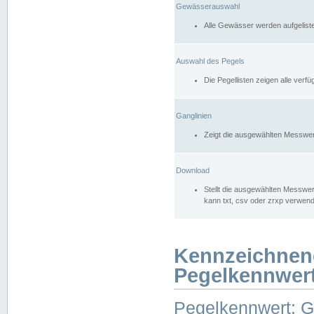
Gewässerauswahl
Alle Gewässer werden aufgelist
Auswahl des Pegels
Die Pegellisten zeigen alle ver
Ganglinien
Zeigt die ausgewählten Messwer
Download
Stellt die ausgewählten Messwer
kann txt, csv oder zrxp verwen
Kennzeichnen
Pegelkennwer
Pegelkennwert: 