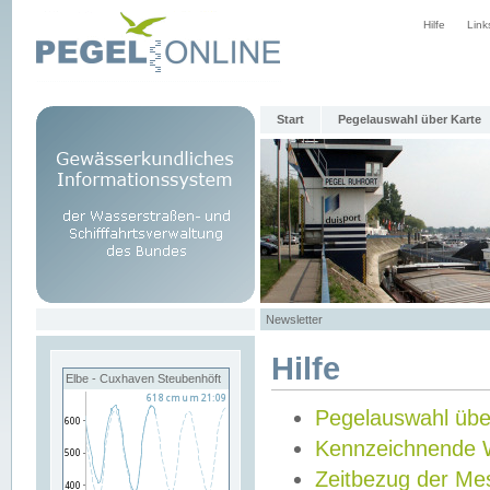
Hilfe
Link
Start
Pegelauswahl über Karte
Newsletter
Hilfe
Elbe - Cuxhaven Steubenhöft
Pegelauswahl übe
Kennzeichnende 
Zeitbezug der Me