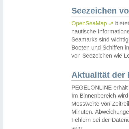
Seezeichen v
OpenSeaMap
↗
biete
nautische Information
Seamarks sind wichtig
Booten und Schiffen i
von Seezeichen wie Le
Aktualität der
PEGELONLINE erhält u
Im Binnenbereich wird 
Messwerte von Zeitreih
Minuten. Abweichungen
Fehlern bei der Daten
sein.