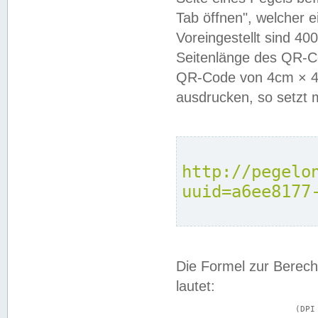
Tab öffnen", welcher 
Voreingestellt sind 4
Seitenlänge des QR-C
QR-Code von 4cm × 4c
ausdrucken, so setzt 
http://pegelo
uuid=a6ee8177
Die Formel zur Berech
lautet:
			(DPI × Druckkantenlänge in cm) ÷ 2,54 = Kantenlänge in Pixel
