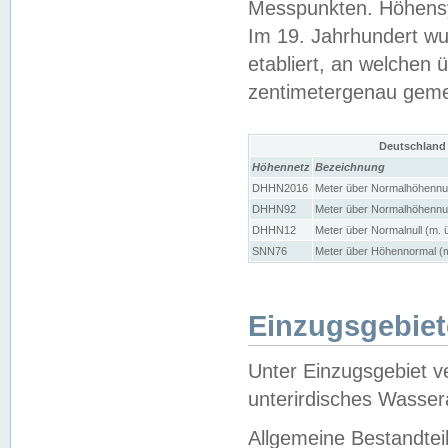
Messpunkten. Höhensy
Im 19. Jahrhundert wu
etabliert, an welchen 
zentimetergenau gem
Deutschland
Höhennetz
Bezeichnung
DHHN2016
Meter über Normalhöhennul
DHHN92
Meter über Normalhöhennul
DHHN12
Meter über Normalnull (m. 
SNN76
Meter über Höhennormal (m
Einzugsgebiet
Unter Einzugsgebiet v
unterirdisches Wasser
Allgemeine Bestandtei