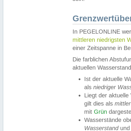
Grenzwertüber
In PEGELONLINE werde
mittleren niedrigsten
einer Zeitspanne in Be
Die farblichen Abstuf
aktuellen Wasserstand
Ist der aktuelle 
als
niedriger Was
Liegt der aktue
gilt dies als
mittle
mit
Grün
dargestel
Wasserstände obe
Wasserstand
und