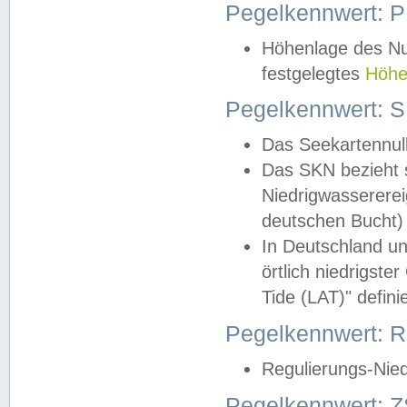
Pegelkennwert: 
Höhenlage des Nul
festgelegtes
Höhe
Pegelkennwert: 
Das Seekartennull
Das SKN bezieht s
Niedrigwassererei
deutschen Bucht) 
In Deutschland un
örtlich niedrigst
Tide (LAT)" definie
Pegelkennwert:
Regulierungs-Nie
Pegelkennwert: Z