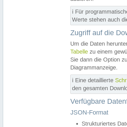
ℹ️ Für programmatisch
Werte stehen auch d
Zugriff auf die D
Um die Daten herunter
Tabelle
zu einem gewün
Sie dann die Option z
Diagrammanzeige.
ℹ️ Eine detaillierte
Schr
den gesamten Downlo
Verfügbare Daten
JSON-Format
Strukturiertes Da