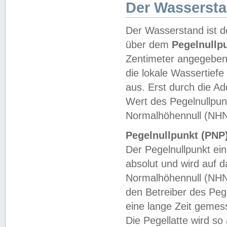
Der Wasserst
Der Wasserstand ist d
über dem
Pegelnullp
Zentimeter angegeben
die lokale Wassertie
aus. Erst durch die A
Wert des Pegelnullpun
Normalhöhennull (NHN
Pegelnullpunkt (PNP)
Der Pegelnullpunkt ei
absolut und wird auf
Normalhöhennull (NHN
den Betreiber des Pege
eine lange Zeit geme
Die Pegellatte wird s