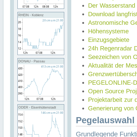
Der Wasserstand
Download langfris
RHEIN - Koblenz
Astronomische Gez
Höhensysteme
Einzugsgebiete
24h Regenradar
Seezeichen von 
DONAU - Passau
Aktualität der Me
Grenzwertübersch
PEGELONLINE-Di
Open Source Projek
Projektarbeit zur
Generierung von 
ODER - Eisenhüttenstadt
Pegelauswahl 
Grundlegende Funkti