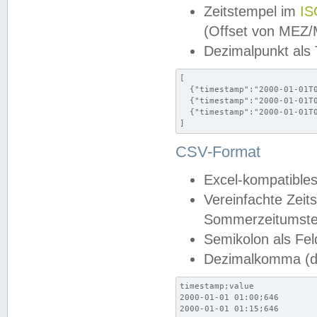
Zeitstempel im
IS
(Offset von MEZ
Dezimalpunkt als
[

  {"timestamp":"2000-01-01T0
  {"timestamp":"2000-01-01T0
  {"timestamp":"2000-01-01T0
]
CSV-Format
Excel-kompatibles
Vereinfachte Zeit
Sommerzeitumstel
Semikolon als Fel
Dezimalkomma (de
timestamp;value

2000-01-01 01:00;646

2000-01-01 01:15;646
