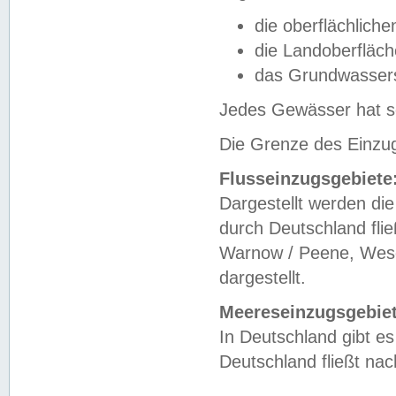
die oberflächlich
die Landoberfläc
das Grundwasser
Jedes Gewässer hat se
Die Grenze des Einzug
Flusseinzugsgebiete
Dargestellt werden die
durch Deutschland fli
Warnow / Peene, Weser
dargestellt.
Meereseinzugsgebiet
In Deutschland gibt 
Deutschland fließt n