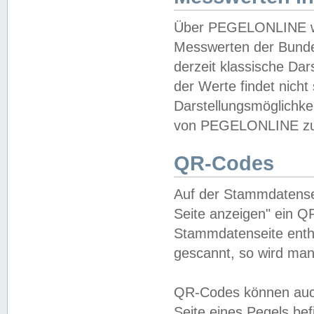
Über PEGELONLINE wer
Messwerten der Bundes
derzeit klassische Da
der Werte findet nicht 
Darstellungsmöglichkei
von PEGELONLINE zu 
QR-Codes
Auf der Stammdatensei
Seite anzeigen" ein Q
Stammdatenseite enthä
gescannt, so wird man
QR-Codes können auc
Seite eines Pegels be