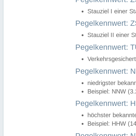
Stauziel I einer S
Pegelkennwert: Z
Stauziel II einer 
Pegelkennwert:
Verkehrsgesichert
Pegelkennwert:
niedrigster bekan
Beispiel: NNW (3
Pegelkennwert:
höchster bekannt
Beispiel: HHW (1
Pegelkennwert: 