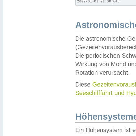
2000-01-01 01:30;645
Astronomische
Die astronomische Gez
(Gezeitenvorausberec
Die periodischen Schw
Wirkung von Mond und
Rotation verursacht.
Diese
Gezeitenvorau
Seeschifffahrt und Hy
Höhensystem
Ein Höhensystem ist e