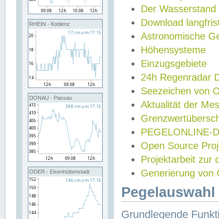
Der Wasserstand
Download langfris
RHEIN - Koblenz
Astronomische Gez
Höhensysteme
Einzugsgebiete
24h Regenradar
Seezeichen von 
DONAU - Passau
Aktualität der Me
Grenzwertübersch
PEGELONLINE-Di
Open Source Projek
Projektarbeit zur
Generierung von 
ODER - Eisenhüttenstadt
Pegelauswahl 
Grundlegende Funkti