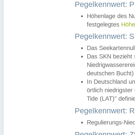
Pegelkennwert: 
Höhenlage des Nul
festgelegtes
Höhe
Pegelkennwert: 
Das Seekartennull
Das SKN bezieht s
Niedrigwassererei
deutschen Bucht) 
In Deutschland un
örtlich niedrigst
Tide (LAT)" definie
Pegelkennwert:
Regulierungs-Nie
Pegelkennwert: Z