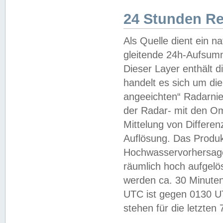
24 Stunden R
Als Quelle dient ein n
gleitende 24h-Aufsum
Dieser Layer enthält
handelt es sich um di
angeeichten“ Radarnie
der Radar- mit den O
Mittelung von Differe
Auflösung. Das Produk
Hochwasservorhersagez
räumlich hoch aufgelö
werden ca. 30 Minuten
UTC ist gegen 0130 UTC
stehen für die letzten