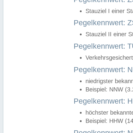
Stauziel I einer S
Pegelkennwert: Z
Stauziel II einer 
Pegelkennwert:
Verkehrsgesichert
Pegelkennwert:
niedrigster bekan
Beispiel: NNW (3
Pegelkennwert:
höchster bekannt
Beispiel: HHW (1
Pegelkennwert: 