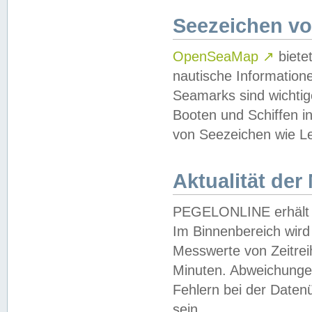
Seezeichen v
OpenSeaMap
↗
biete
nautische Information
Seamarks sind wichtig
Booten und Schiffen i
von Seezeichen wie Le
Aktualität der
PEGELONLINE erhält u
Im Binnenbereich wird 
Messwerte von Zeitreih
Minuten. Abweichungen
Fehlern bei der Daten
sein.