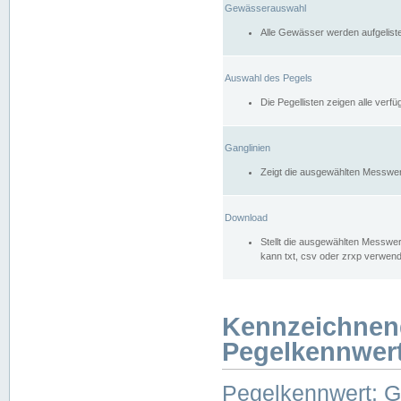
Gewässerauswahl
Alle Gewässer werden aufgelist
Auswahl des Pegels
Die Pegellisten zeigen alle ver
Ganglinien
Zeigt die ausgewählten Messwer
Download
Stellt die ausgewählten Messwer
kann txt, csv oder zrxp verwen
Kennzeichnen
Pegelkennwer
Pegelkennwert: 