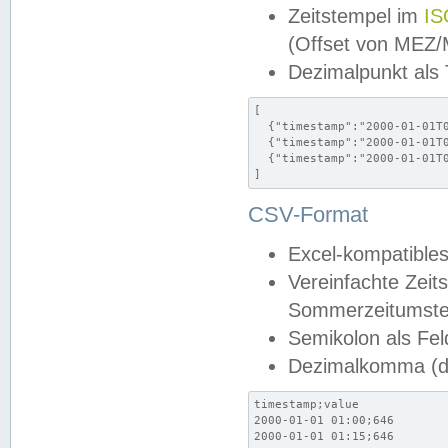
Zeitstempel im
IS
(Offset von MEZ
Dezimalpunkt als
[

  {"timestamp":"2000-01-01T0
  {"timestamp":"2000-01-01T0
  {"timestamp":"2000-01-01T0
]
CSV-Format
Excel-kompatibles
Vereinfachte Zeit
Sommerzeitumstel
Semikolon als Fel
Dezimalkomma (de
timestamp;value

2000-01-01 01:00;646

2000-01-01 01:15;646
