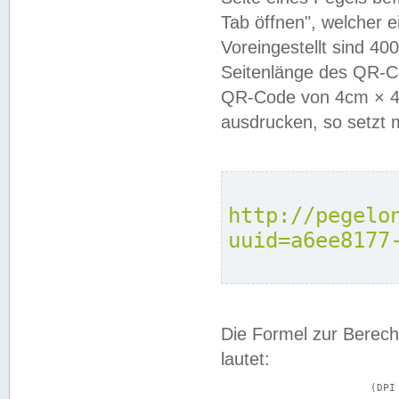
Tab öffnen", welcher 
Voreingestellt sind 4
Seitenlänge des QR-C
QR-Code von 4cm × 4c
ausdrucken, so setzt 
http://pegelo
uuid=a6ee8177
Die Formel zur Berech
lautet:
			(DPI × Druckkantenlänge in cm) ÷ 2,54 = Kantenlänge in Pixel
