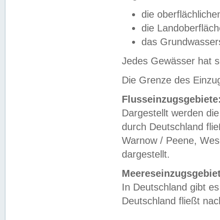
die oberflächlich
die Landoberfläc
das Grundwasser
Jedes Gewässer hat se
Die Grenze des Einzug
Flusseinzugsgebiete
Dargestellt werden die
durch Deutschland fli
Warnow / Peene, Weser
dargestellt.
Meereseinzugsgebiet
In Deutschland gibt 
Deutschland fließt n