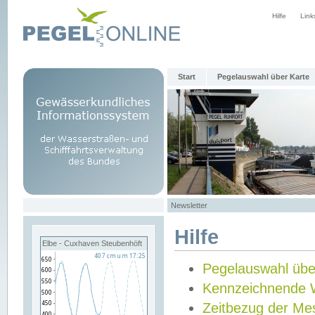
Hilfe
Link
Start
Pegelauswahl über Karte
Newsletter
Hilfe
Elbe - Cuxhaven Steubenhöft
Pegelauswahl übe
Kennzeichnende 
Zeitbezug der Me