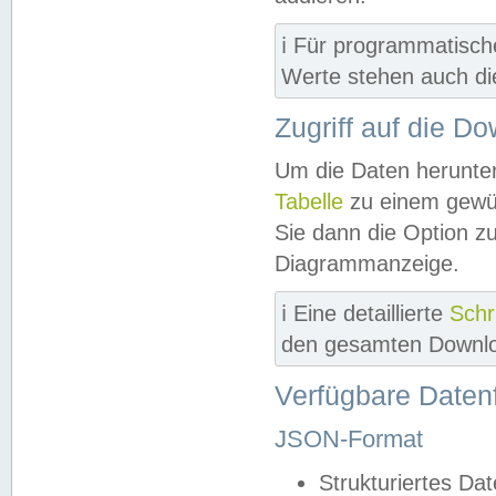
ℹ️ Für programmatisch
Werte stehen auch d
Zugriff auf die D
Um die Daten herunter
Tabelle
zu einem gewün
Sie dann die Option z
Diagrammanzeige.
ℹ️ Eine detaillierte
Schr
den gesamten Downlo
Verfügbare Daten
JSON-Format
Strukturiertes Da