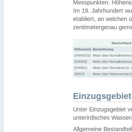
Messpunkten. Höhensy
Im 19. Jahrhundert wu
etabliert, an welchen 
zentimetergenau gem
Deutschland
Höhennetz
Bezeichnung
DHHN2016
Meter über Normalhöhennul
DHHN92
Meter über Normalhöhennul
DHHN12
Meter über Normalnull (m. 
SNN76
Meter über Höhennormal (m
Einzugsgebiet
Unter Einzugsgebiet v
unterirdisches Wasser
Allgemeine Bestandtei