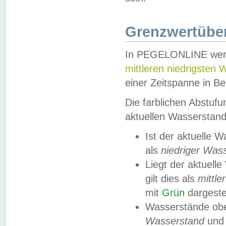
Grenzwertüber
In PEGELONLINE werde
mittleren niedrigsten
einer Zeitspanne in Be
Die farblichen Abstuf
aktuellen Wasserstand
Ist der aktuelle 
als
niedriger Was
Liegt der aktue
gilt dies als
mittle
mit
Grün
dargestel
Wasserstände obe
Wasserstand
und