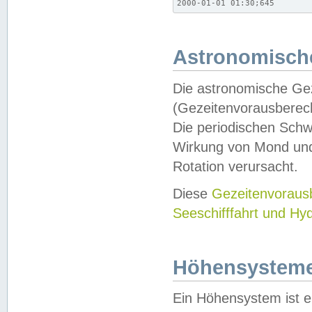
2000-01-01 01:30;645
Astronomische
Die astronomische Gez
(Gezeitenvorausberec
Die periodischen Schw
Wirkung von Mond und
Rotation verursacht.
Diese
Gezeitenvorau
Seeschifffahrt und Hy
Höhensystem
Ein Höhensystem ist e