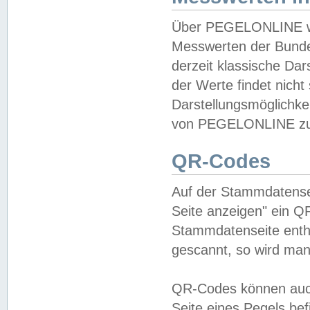
Über PEGELONLINE wer
Messwerten der Bundes
derzeit klassische Da
der Werte findet nicht 
Darstellungsmöglichkei
von PEGELONLINE zu 
QR-Codes
Auf der Stammdatensei
Seite anzeigen" ein Q
Stammdatenseite enthä
gescannt, so wird man
QR-Codes können auc
Seite eines Pegels be