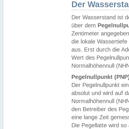
Der Wasserst
Der Wasserstand ist d
über dem
Pegelnullp
Zentimeter angegeben
die lokale Wassertie
aus. Erst durch die A
Wert des Pegelnullpun
Normalhöhennull (NHN
Pegelnullpunkt (PNP)
Der Pegelnullpunkt ei
absolut und wird auf
Normalhöhennull (NHN
den Betreiber des Pege
eine lange Zeit geme
Die Pegellatte wird s