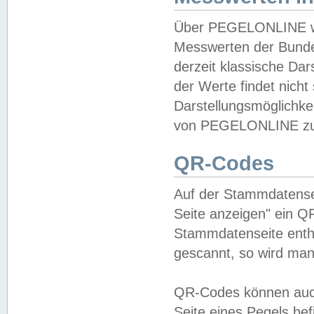
Über PEGELONLINE wer
Messwerten der Bundes
derzeit klassische Da
der Werte findet nicht 
Darstellungsmöglichkei
von PEGELONLINE zu 
QR-Codes
Auf der Stammdatensei
Seite anzeigen" ein Q
Stammdatenseite enthä
gescannt, so wird man
QR-Codes können auc
Seite eines Pegels be