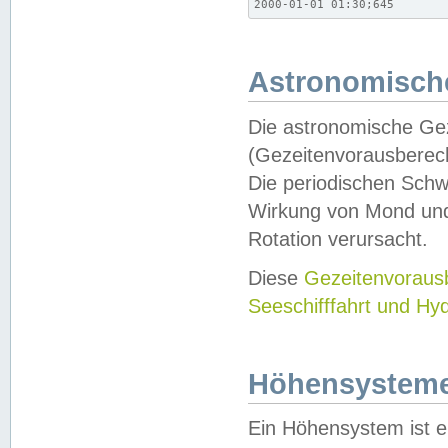
2000-01-01 01:30;645
Astronomische
Die astronomische Gez
(Gezeitenvorausberec
Die periodischen Schw
Wirkung von Mond und
Rotation verursacht.
Diese
Gezeitenvorau
Seeschifffahrt und Hy
Höhensystem
Ein Höhensystem ist e