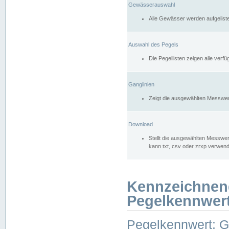
Gewässerauswahl
Alle Gewässer werden aufgelist
Auswahl des Pegels
Die Pegellisten zeigen alle ver
Ganglinien
Zeigt die ausgewählten Messwer
Download
Stellt die ausgewählten Messwer
kann txt, csv oder zrxp verwen
Kennzeichnen
Pegelkennwer
Pegelkennwert: 