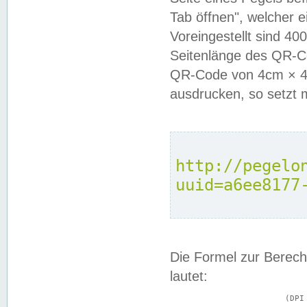
Tab öffnen", welcher 
Voreingestellt sind 4
Seitenlänge des QR-C
QR-Code von 4cm × 4c
ausdrucken, so setzt 
http://pegelo
uuid=a6ee8177
Die Formel zur Berech
lautet:
			(DPI × Druckkantenlänge in cm) ÷ 2,54 = Kantenlänge in Pixel
