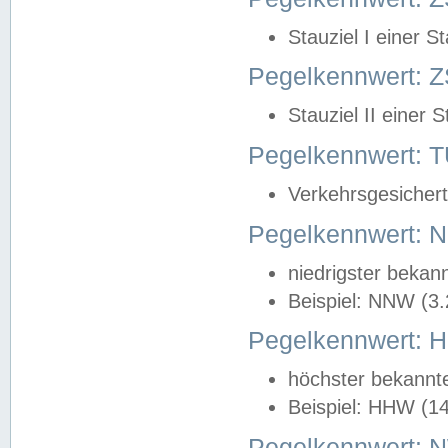
Stauziel I einer S
Pegelkennwert: Z
Stauziel II einer 
Pegelkennwert:
Verkehrsgesichert
Pegelkennwert:
niedrigster bekan
Beispiel: NNW (3
Pegelkennwert:
höchster bekannt
Beispiel: HHW (1
Pegelkennwert: 