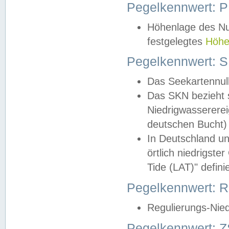
Pegelkennwert: 
Höhenlage des Nul
festgelegtes
Höhe
Pegelkennwert: 
Das Seekartennull
Das SKN bezieht s
Niedrigwassererei
deutschen Bucht) 
In Deutschland un
örtlich niedrigst
Tide (LAT)" definie
Pegelkennwert:
Regulierungs-Nie
Pegelkennwert: Z