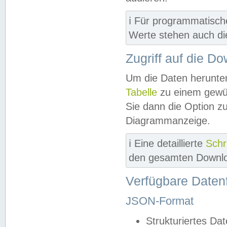
ℹ️ Für programmatisch
Werte stehen auch d
Zugriff auf die D
Um die Daten herunter
Tabelle
zu einem gewün
Sie dann die Option z
Diagrammanzeige.
ℹ️ Eine detaillierte
Schr
den gesamten Downlo
Verfügbare Daten
JSON-Format
Strukturiertes Da