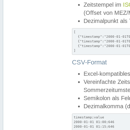
Zeitstempel im
IS
(Offset von MEZ
Dezimalpunkt als
[

  {"timestamp":"2000-01-01T0
  {"timestamp":"2000-01-01T0
  {"timestamp":"2000-01-01T0
]
CSV-Format
Excel-kompatibles
Vereinfachte Zeit
Sommerzeitumstel
Semikolon als Fel
Dezimalkomma (de
timestamp;value

2000-01-01 01:00;646

2000-01-01 01:15;646
