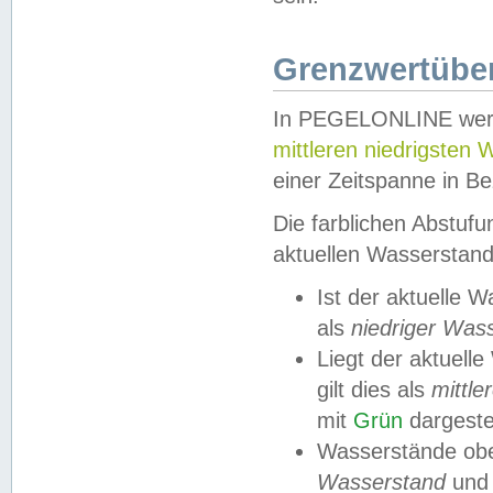
Grenzwertüber
In PEGELONLINE werde
mittleren niedrigsten
einer Zeitspanne in Be
Die farblichen Abstuf
aktuellen Wasserstand
Ist der aktuelle 
als
niedriger Was
Liegt der aktue
gilt dies als
mittle
mit
Grün
dargestel
Wasserstände obe
Wasserstand
und