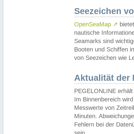
Seezeichen v
OpenSeaMap
↗
biete
nautische Information
Seamarks sind wichtig
Booten und Schiffen i
von Seezeichen wie Le
Aktualität der
PEGELONLINE erhält u
Im Binnenbereich wird 
Messwerte von Zeitreih
Minuten. Abweichungen
Fehlern bei der Daten
sein.