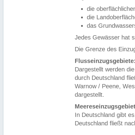
die oberflächlich
die Landoberfläc
das Grundwasser
Jedes Gewässer hat se
Die Grenze des Einzug
Flusseinzugsgebiete
Dargestellt werden die
durch Deutschland fli
Warnow / Peene, Weser
dargestellt.
Meereseinzugsgebiet
In Deutschland gibt 
Deutschland fließt n