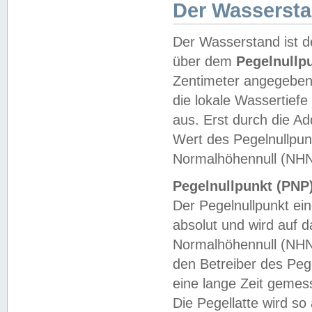
Der Wasserst
Der Wasserstand ist d
über dem
Pegelnullp
Zentimeter angegeben
die lokale Wassertie
aus. Erst durch die A
Wert des Pegelnullpun
Normalhöhennull (NHN
Pegelnullpunkt (PNP)
Der Pegelnullpunkt ei
absolut und wird auf
Normalhöhennull (NHN
den Betreiber des Pege
eine lange Zeit geme
Die Pegellatte wird s