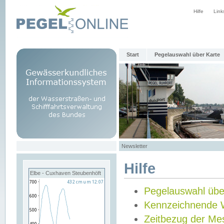
Hilfe
Link
Start
Pegelauswahl über Karte
Newsletter
Hilfe
Elbe - Cuxhaven Steubenhöft
Pegelauswahl übe
Kennzeichnende 
Zeitbezug der Me