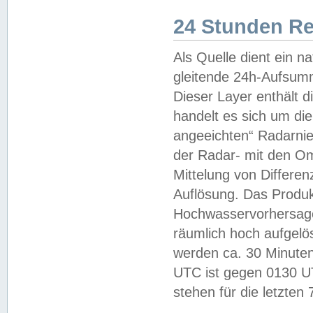
24 Stunden R
Als Quelle dient ein n
gleitende 24h-Aufsum
Dieser Layer enthält
handelt es sich um di
angeeichten“ Radarnie
der Radar- mit den O
Mittelung von Differe
Auflösung. Das Produk
Hochwasservorhersagez
räumlich hoch aufgelö
werden ca. 30 Minuten
UTC ist gegen 0130 UTC
stehen für die letzten