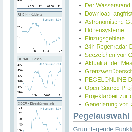
Der Wasserstand
Download langfris
RHEIN - Koblenz
Astronomische Gez
Höhensysteme
Einzugsgebiete
24h Regenradar
Seezeichen von 
DONAU - Passau
Aktualität der Me
Grenzwertübersch
PEGELONLINE-Di
Open Source Projek
Projektarbeit zur
Generierung von 
ODER - Eisenhüttenstadt
Pegelauswahl 
Grundlegende Funkti