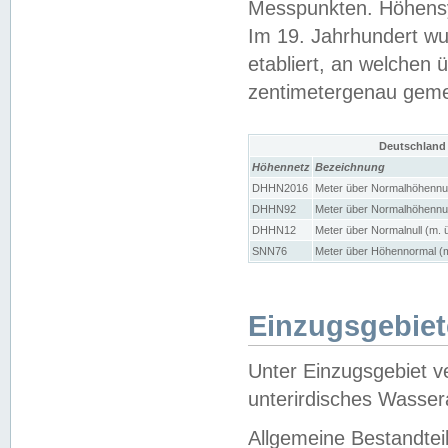
Messpunkten. Höhensy
Im 19. Jahrhundert wu
etabliert, an welchen 
zentimetergenau gem
Deutschland
Höhennetz
Bezeichnung
DHHN2016
Meter über Normalhöhennul
DHHN92
Meter über Normalhöhennul
DHHN12
Meter über Normalnull (m. 
SNN76
Meter über Höhennormal (m
Einzugsgebiet
Unter Einzugsgebiet v
unterirdisches Wasser
Allgemeine Bestandtei