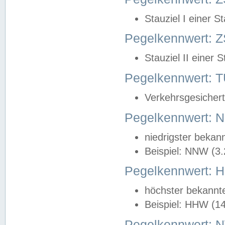
Stauziel I einer S
Pegelkennwert: Z
Stauziel II einer 
Pegelkennwert:
Verkehrsgesichert
Pegelkennwert:
niedrigster bekan
Beispiel: NNW (3
Pegelkennwert:
höchster bekannt
Beispiel: HHW (1
Pegelkennwert: 