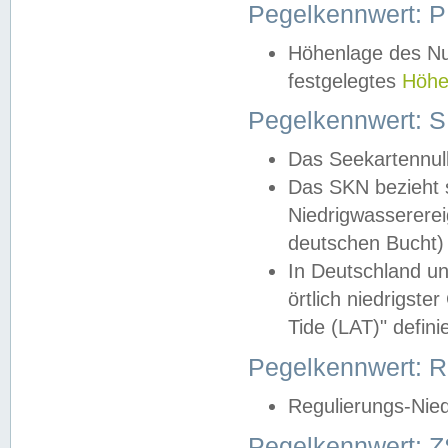
Pegelkennwert: 
Höhenlage des Nul
festgelegtes
Höhe
Pegelkennwert: 
Das Seekartennull
Das SKN bezieht s
Niedrigwassererei
deutschen Bucht) 
In Deutschland un
örtlich niedrigst
Tide (LAT)" definie
Pegelkennwert:
Regulierungs-Nie
Pegelkennwert: Z