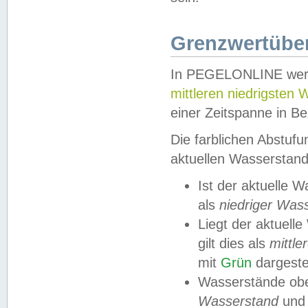
Grenzwertüber
In PEGELONLINE werde
mittleren niedrigsten
einer Zeitspanne in Be
Die farblichen Abstuf
aktuellen Wasserstand
Ist der aktuelle 
als
niedriger Was
Liegt der aktue
gilt dies als
mittle
mit
Grün
dargestel
Wasserstände obe
Wasserstand
und