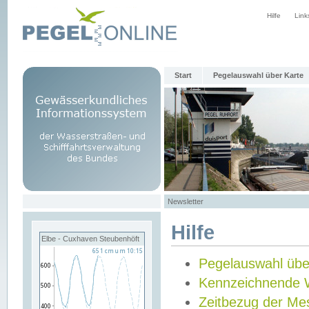
Hilfe
Link
Start
Pegelauswahl über Karte
Newsletter
Hilfe
Elbe - Cuxhaven Steubenhöft
Pegelauswahl übe
Kennzeichnende 
Zeitbezug der Me