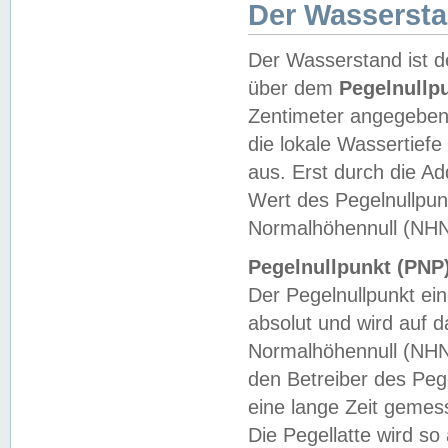
Der Wasserst
Der Wasserstand ist d
über dem
Pegelnullp
Zentimeter angegeben
die lokale Wassertie
aus. Erst durch die A
Wert des Pegelnullpun
Normalhöhennull (NHN
Pegelnullpunkt (PNP)
Der Pegelnullpunkt ei
absolut und wird auf
Normalhöhennull (NHN
den Betreiber des Pege
eine lange Zeit geme
Die Pegellatte wird s