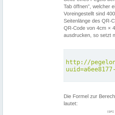
Tab öffnen", welcher 
Voreingestellt sind 4
Seitenlänge des QR-C
QR-Code von 4cm × 4c
ausdrucken, so setzt 
http://pegelo
uuid=a6ee8177
Die Formel zur Berech
lautet:
			(DPI × Druckkantenlänge in cm) ÷ 2,54 = Kantenlänge in Pixel
