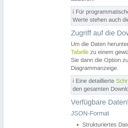
ℹ️ Für programmatisch
Werte stehen auch d
Zugriff auf die D
Um die Daten herunter
Tabelle
zu einem gewün
Sie dann die Option z
Diagrammanzeige.
ℹ️ Eine detaillierte
Schr
den gesamten Downlo
Verfügbare Daten
JSON-Format
Strukturiertes Da