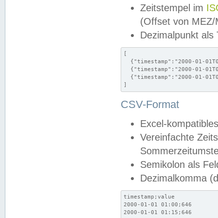
Zeitstempel im
IS
(Offset von MEZ
Dezimalpunkt als
[

  {"timestamp":"2000-01-01T0
  {"timestamp":"2000-01-01T0
  {"timestamp":"2000-01-01T0
]
CSV-Format
Excel-kompatibles
Vereinfachte Zeit
Sommerzeitumstel
Semikolon als Fel
Dezimalkomma (de
timestamp;value

2000-01-01 01:00;646

2000-01-01 01:15;646
