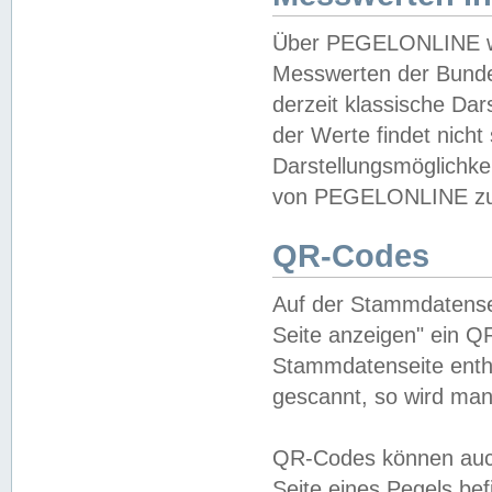
Über PEGELONLINE wer
Messwerten der Bundes
derzeit klassische Da
der Werte findet nicht 
Darstellungsmöglichkei
von PEGELONLINE zu 
QR-Codes
Auf der Stammdatensei
Seite anzeigen" ein Q
Stammdatenseite enthä
gescannt, so wird man
QR-Codes können auc
Seite eines Pegels be