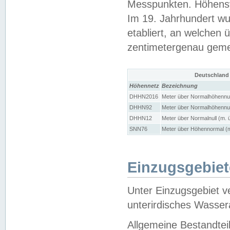
Messpunkten. Höhensy
Im 19. Jahrhundert wu
etabliert, an welchen 
zentimetergenau gem
Deutschland
Höhennetz
Bezeichnung
DHHN2016
Meter über Normalhöhennul
DHHN92
Meter über Normalhöhennul
DHHN12
Meter über Normalnull (m. 
SNN76
Meter über Höhennormal (m
Einzugsgebiet
Unter Einzugsgebiet v
unterirdisches Wasser
Allgemeine Bestandtei