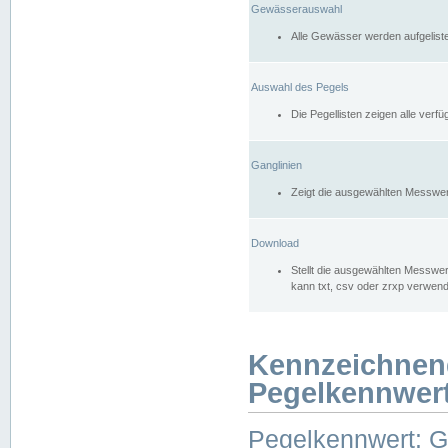
Gewässerauswahl
Alle Gewässer werden aufgelist
Auswahl des Pegels
Die Pegellisten zeigen alle ver
Ganglinien
Zeigt die ausgewählten Messwer
Download
Stellt die ausgewählten Messwer
kann txt, csv oder zrxp verwen
Kennzeichnen
Pegelkennwer
Pegelkennwert: 