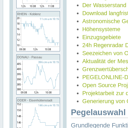
Der Wasserstand
Download langfris
RHEIN - Koblenz
Astronomische Gez
Höhensysteme
Einzugsgebiete
24h Regenradar
Seezeichen von 
DONAU - Passau
Aktualität der Me
Grenzwertübersch
PEGELONLINE-Di
Open Source Projek
Projektarbeit zur
Generierung von 
ODER - Eisenhüttenstadt
Pegelauswahl 
Grundlegende Funkti