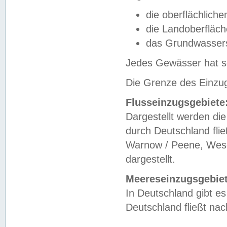
die oberflächlich
die Landoberfläc
das Grundwasser
Jedes Gewässer hat se
Die Grenze des Einzug
Flusseinzugsgebiete
Dargestellt werden die
durch Deutschland fli
Warnow / Peene, Weser
dargestellt.
Meereseinzugsgebiet
In Deutschland gibt 
Deutschland fließt n