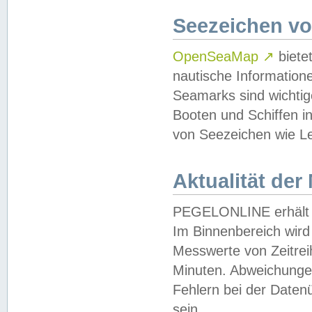
Seezeichen v
OpenSeaMap
↗
biete
nautische Information
Seamarks sind wichtig
Booten und Schiffen i
von Seezeichen wie Le
Aktualität der
PEGELONLINE erhält u
Im Binnenbereich wird 
Messwerte von Zeitreih
Minuten. Abweichungen
Fehlern bei der Daten
sein.