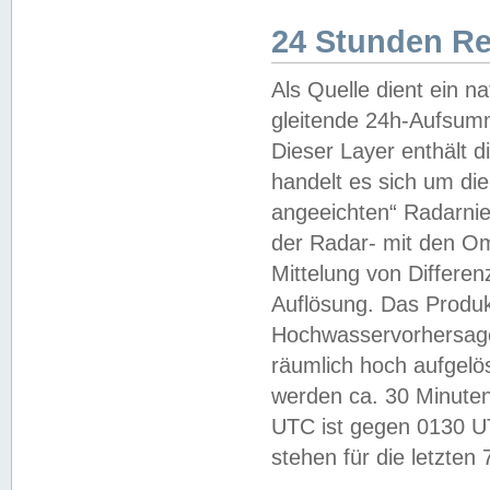
24 Stunden R
Als Quelle dient ein n
gleitende 24h-Aufsum
Dieser Layer enthält
handelt es sich um di
angeeichten“ Radarnie
der Radar- mit den O
Mittelung von Differe
Auflösung. Das Produk
Hochwasservorhersagez
räumlich hoch aufgelö
werden ca. 30 Minuten
UTC ist gegen 0130 UTC
stehen für die letzten