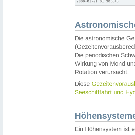
2000-01-01 01:30;645
Astronomische
Die astronomische Gez
(Gezeitenvorausberec
Die periodischen Schw
Wirkung von Mond und
Rotation verursacht.
Diese
Gezeitenvorau
Seeschifffahrt und Hy
Höhensystem
Ein Höhensystem ist e