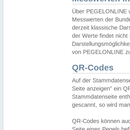
Über PEGELONLINE wer
Messwerten der Bundes
derzeit klassische Da
der Werte findet nicht 
Darstellungsmöglichkei
von PEGELONLINE zu 
QR-Codes
Auf der Stammdatensei
Seite anzeigen" ein Q
Stammdatenseite enthä
gescannt, so wird man
QR-Codes können auc
Seite eines Pegels be