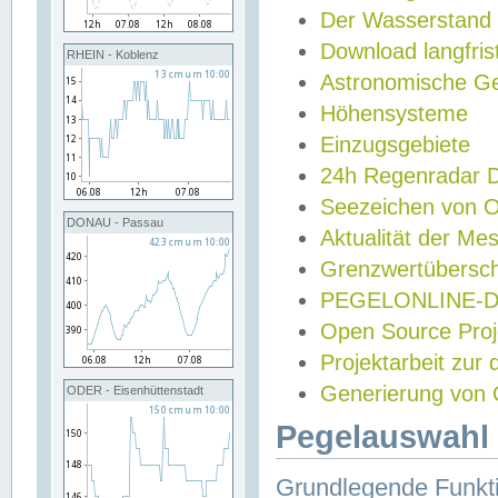
Der Wasserstand
Download langfris
RHEIN - Koblenz
Astronomische Gez
Höhensysteme
Einzugsgebiete
24h Regenradar
Seezeichen von 
DONAU - Passau
Aktualität der Me
Grenzwertübersch
PEGELONLINE-Di
Open Source Projek
Projektarbeit zur
Generierung von 
ODER - Eisenhüttenstadt
Pegelauswahl 
Grundlegende Funkti