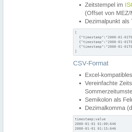
Zeitstempel im
IS
(Offset von MEZ
Dezimalpunkt als
[

  {"timestamp":"2000-01-01T0
  {"timestamp":"2000-01-01T0
  {"timestamp":"2000-01-01T0
]
CSV-Format
Excel-kompatibles
Vereinfachte Zeit
Sommerzeitumstel
Semikolon als Fel
Dezimalkomma (de
timestamp;value

2000-01-01 01:00;646

2000-01-01 01:15;646
