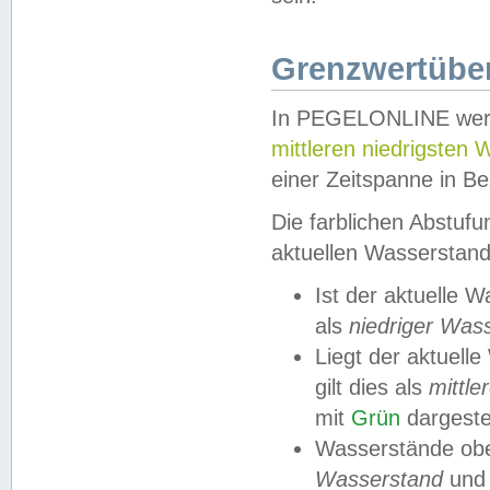
Grenzwertüber
In PEGELONLINE werde
mittleren niedrigsten
einer Zeitspanne in Be
Die farblichen Abstuf
aktuellen Wasserstand
Ist der aktuelle 
als
niedriger Was
Liegt der aktue
gilt dies als
mittle
mit
Grün
dargestel
Wasserstände obe
Wasserstand
und