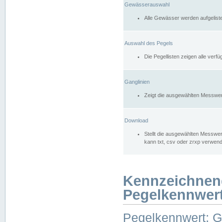
Gewässerauswahl
Alle Gewässer werden aufgelist
Auswahl des Pegels
Die Pegellisten zeigen alle ver
Ganglinien
Zeigt die ausgewählten Messwer
Download
Stellt die ausgewählten Messwer
kann txt, csv oder zrxp verwen
Kennzeichnen
Pegelkennwer
Pegelkennwert: 