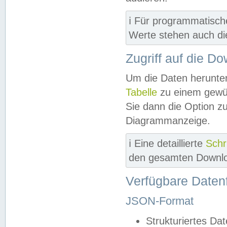
ℹ️ Für programmatisch
Werte stehen auch d
Zugriff auf die D
Um die Daten herunter
Tabelle
zu einem gewün
Sie dann die Option z
Diagrammanzeige.
ℹ️ Eine detaillierte
Schr
den gesamten Downlo
Verfügbare Daten
JSON-Format
Strukturiertes Da