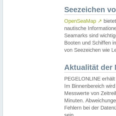
Seezeichen v
OpenSeaMap
↗
biete
nautische Information
Seamarks sind wichtig
Booten und Schiffen i
von Seezeichen wie Le
Aktualität der
PEGELONLINE erhält u
Im Binnenbereich wird 
Messwerte von Zeitreih
Minuten. Abweichungen
Fehlern bei der Daten
sein.