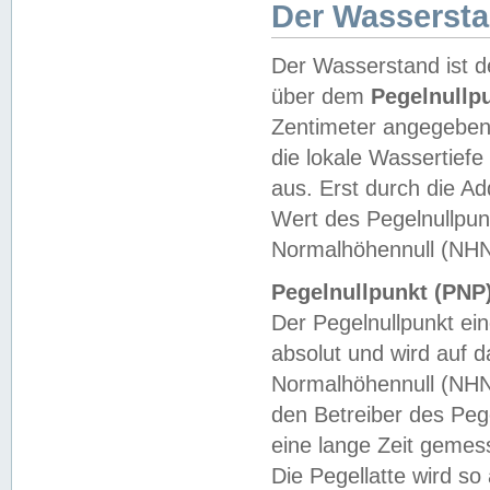
Der Wasserst
Der Wasserstand ist d
über dem
Pegelnullp
Zentimeter angegeben
die lokale Wassertie
aus. Erst durch die A
Wert des Pegelnullpun
Normalhöhennull (NHN
Pegelnullpunkt (PNP)
Der Pegelnullpunkt ei
absolut und wird auf
Normalhöhennull (NHN
den Betreiber des Pege
eine lange Zeit geme
Die Pegellatte wird s