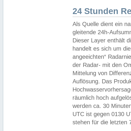
24 Stunden R
Als Quelle dient ein n
gleitende 24h-Aufsum
Dieser Layer enthält
handelt es sich um di
angeeichten“ Radarnie
der Radar- mit den O
Mittelung von Differe
Auflösung. Das Produk
Hochwasservorhersagez
räumlich hoch aufgelö
werden ca. 30 Minuten
UTC ist gegen 0130 UTC
stehen für die letzten