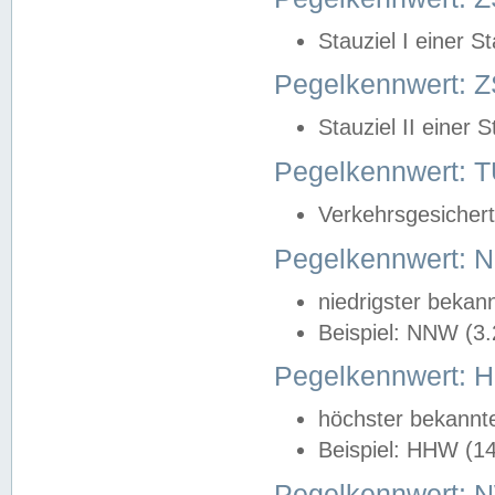
Stauziel I einer S
Pegelkennwert: Z
Stauziel II einer 
Pegelkennwert:
Verkehrsgesichert
Pegelkennwert:
niedrigster bekan
Beispiel: NNW (3
Pegelkennwert:
höchster bekannt
Beispiel: HHW (1
Pegelkennwert: 