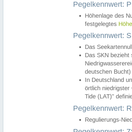
Pegelkennwert: 
Höhenlage des Nul
festgelegtes
Höhe
Pegelkennwert: 
Das Seekartennull
Das SKN bezieht s
Niedrigwassererei
deutschen Bucht) 
In Deutschland un
örtlich niedrigst
Tide (LAT)" definie
Pegelkennwert:
Regulierungs-Nie
Pegelkennwert: Z