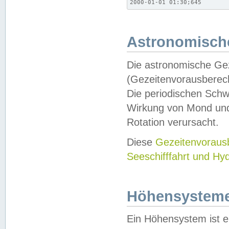
2000-01-01 01:30;645
Astronomische
Die astronomische Gez
(Gezeitenvorausberec
Die periodischen Schw
Wirkung von Mond und
Rotation verursacht.
Diese
Gezeitenvorau
Seeschifffahrt und Hy
Höhensystem
Ein Höhensystem ist e