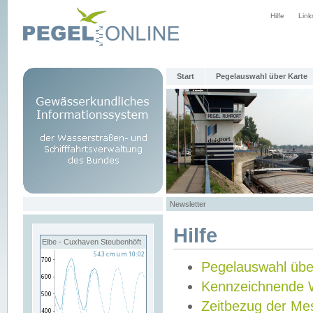
Hilfe
Link
Start
Pegelauswahl über Karte
Newsletter
Hilfe
Elbe - Cuxhaven Steubenhöft
Pegelauswahl übe
Kennzeichnende 
Zeitbezug der Me