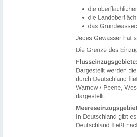
die oberflächlich
die Landoberfläc
das Grundwasser
Jedes Gewässer hat se
Die Grenze des Einzug
Flusseinzugsgebiete
Dargestellt werden die
durch Deutschland fli
Warnow / Peene, Weser
dargestellt.
Meereseinzugsgebiet
In Deutschland gibt 
Deutschland fließt n