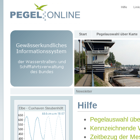
Hilfe
Link
Start
Pegelauswahl über Karte
Newsletter
Hilfe
Elbe - Cuxhaven Steubenhöft
Pegelauswahl übe
Kennzeichnende 
Zeitbezug der Me