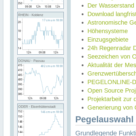
Der Wasserstand
Download langfris
RHEIN - Koblenz
Astronomische Gez
Höhensysteme
Einzugsgebiete
24h Regenradar
Seezeichen von 
DONAU - Passau
Aktualität der Me
Grenzwertübersch
PEGELONLINE-Di
Open Source Projek
Projektarbeit zur
Generierung von 
ODER - Eisenhüttenstadt
Pegelauswahl 
Grundlegende Funkti