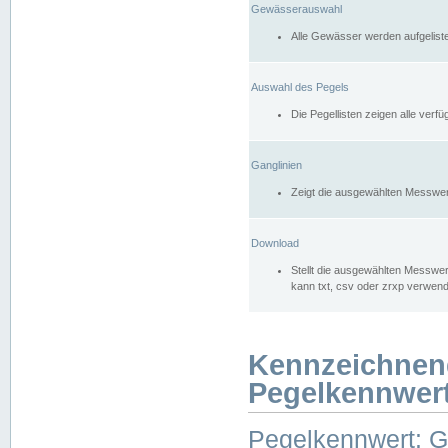
Gewässerauswahl
Alle Gewässer werden aufgelist
Auswahl des Pegels
Die Pegellisten zeigen alle ver
Ganglinien
Zeigt die ausgewählten Messwer
Download
Stellt die ausgewählten Messwer
kann txt, csv oder zrxp verwen
Kennzeichnen
Pegelkennwer
Pegelkennwert: 