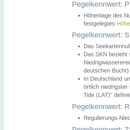
Pegelkennwert: 
Höhenlage des Nul
festgelegtes
Höhe
Pegelkennwert: 
Das Seekartennull
Das SKN bezieht s
Niedrigwassererei
deutschen Bucht) 
In Deutschland un
örtlich niedrigst
Tide (LAT)" definie
Pegelkennwert:
Regulierungs-Nie
Pegelkennwert: Z