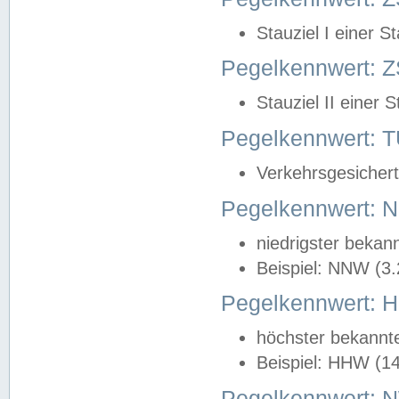
Stauziel I einer S
Pegelkennwert: Z
Stauziel II einer 
Pegelkennwert:
Verkehrsgesichert
Pegelkennwert:
niedrigster bekan
Beispiel: NNW (3
Pegelkennwert:
höchster bekannt
Beispiel: HHW (1
Pegelkennwert: 