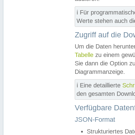
ℹ️ Für programmatisch
Werte stehen auch d
Zugriff auf die D
Um die Daten herunter
Tabelle
zu einem gewün
Sie dann die Option z
Diagrammanzeige.
ℹ️ Eine detaillierte
Schr
den gesamten Downlo
Verfügbare Daten
JSON-Format
Strukturiertes Da