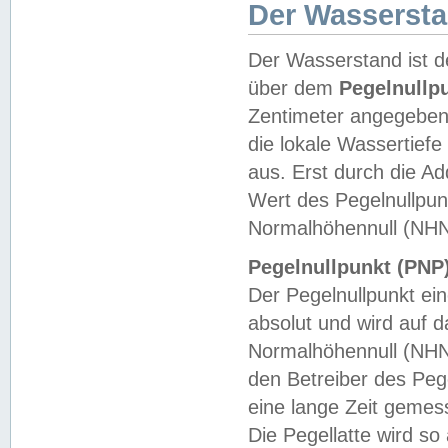
Der Wasserst
Der Wasserstand ist d
über dem
Pegelnullp
Zentimeter angegeben
die lokale Wassertie
aus. Erst durch die A
Wert des Pegelnullpun
Normalhöhennull (NHN
Pegelnullpunkt (PNP)
Der Pegelnullpunkt ei
absolut und wird auf
Normalhöhennull (NHN
den Betreiber des Pege
eine lange Zeit geme
Die Pegellatte wird s