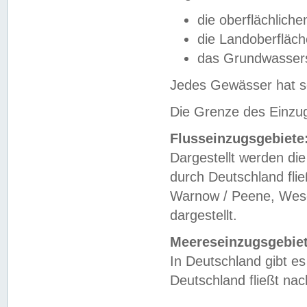
die oberflächlich
die Landoberfläc
das Grundwasser
Jedes Gewässer hat se
Die Grenze des Einzug
Flusseinzugsgebiete
Dargestellt werden die
durch Deutschland fli
Warnow / Peene, Weser
dargestellt.
Meereseinzugsgebiet
In Deutschland gibt 
Deutschland fließt n