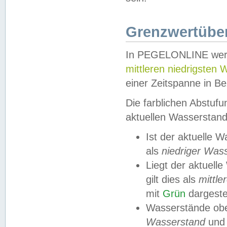
Grenzwertüber
In PEGELONLINE werde
mittleren niedrigsten
einer Zeitspanne in Be
Die farblichen Abstuf
aktuellen Wasserstand
Ist der aktuelle 
als
niedriger Was
Liegt der aktue
gilt dies als
mittle
mit
Grün
dargestel
Wasserstände obe
Wasserstand
und