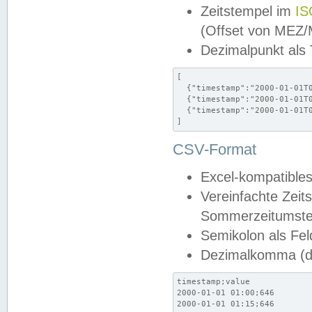
Zeitstempel im
IS
(Offset von MEZ
Dezimalpunkt als
[

  {"timestamp":"2000-01-01T0
  {"timestamp":"2000-01-01T0
  {"timestamp":"2000-01-01T0
]
CSV-Format
Excel-kompatibles
Vereinfachte Zeit
Sommerzeitumstel
Semikolon als Fel
Dezimalkomma (de
timestamp;value

2000-01-01 01:00;646

2000-01-01 01:15;646
