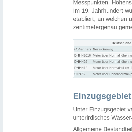
Messpunkten. Höhensy
Im 19. Jahrhundert wu
etabliert, an welchen 
zentimetergenau gem
Deutschland
Höhennetz
Bezeichnung
DHHN2016
Meter über Normalhöhennul
DHHN92
Meter über Normalhöhennul
DHHN12
Meter über Normalnull (m. 
SNN76
Meter über Höhennormal (m
Einzugsgebiet
Unter Einzugsgebiet v
unterirdisches Wasser
Allgemeine Bestandtei