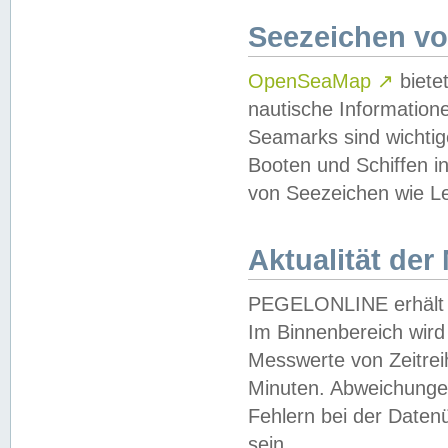
Seezeichen v
OpenSeaMap
↗
biete
nautische Information
Seamarks sind wichtig
Booten und Schiffen i
von Seezeichen wie Le
Aktualität der
PEGELONLINE erhält u
Im Binnenbereich wird 
Messwerte von Zeitreih
Minuten. Abweichungen
Fehlern bei der Daten
sein.