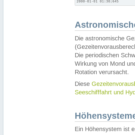
2000-01-01 01:30;645
Astronomische
Die astronomische Gez
(Gezeitenvorausberec
Die periodischen Schw
Wirkung von Mond und
Rotation verursacht.
Diese
Gezeitenvorau
Seeschifffahrt und Hy
Höhensystem
Ein Höhensystem ist e