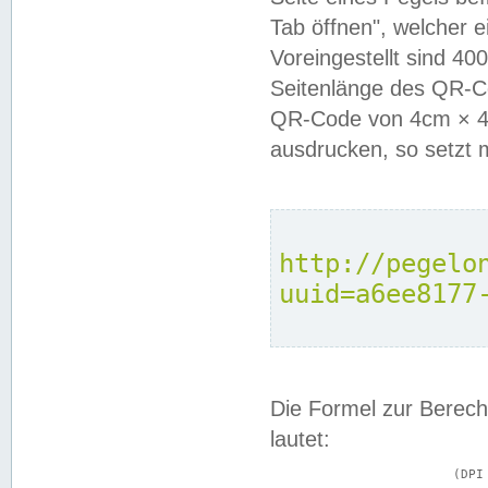
Tab öffnen", welcher 
Voreingestellt sind 4
Seitenlänge des QR-C
QR-Code von 4cm × 4c
ausdrucken, so setzt 
http://pegelo
uuid=a6ee8177
Die Formel zur Berech
lautet:
			(DPI × Druckkantenlänge in cm) ÷ 2,54 = Kantenlänge in Pixel
