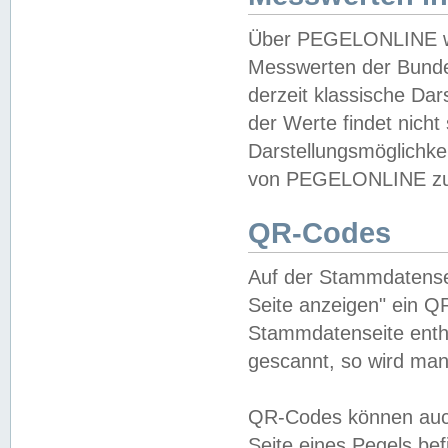
Über PEGELONLINE wer
Messwerten der Bundes
derzeit klassische Da
der Werte findet nicht 
Darstellungsmöglichkei
von PEGELONLINE zu 
QR-Codes
Auf der Stammdatensei
Seite anzeigen" ein Q
Stammdatenseite enthä
gescannt, so wird man
QR-Codes können auc
Seite eines Pegels be