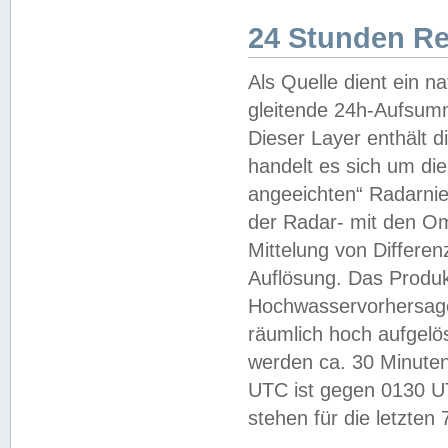
24 Stunden R
Als Quelle dient ein n
gleitende 24h-Aufsum
Dieser Layer enthält
handelt es sich um di
angeeichten“ Radarnie
der Radar- mit den O
Mittelung von Differe
Auflösung. Das Produk
Hochwasservorhersagez
räumlich hoch aufgelö
werden ca. 30 Minuten
UTC ist gegen 0130 UTC
stehen für die letzten