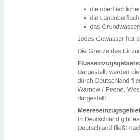
die oberflächlich
die Landoberfläc
das Grundwasser
Jedes Gewässer hat se
Die Grenze des Einzug
Flusseinzugsgebiete
Dargestellt werden die
durch Deutschland fli
Warnow / Peene, Weser
dargestellt.
Meereseinzugsgebiet
In Deutschland gibt 
Deutschland fließt n