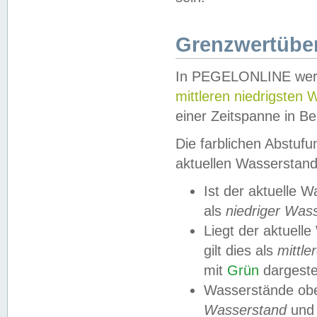
Grenzwertüber
In PEGELONLINE werde
mittleren niedrigsten
einer Zeitspanne in Be
Die farblichen Abstuf
aktuellen Wasserstand
Ist der aktuelle 
als
niedriger Was
Liegt der aktue
gilt dies als
mittle
mit
Grün
dargestel
Wasserstände obe
Wasserstand
und