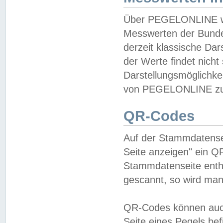
Über PEGELONLINE wer
Messwerten der Bundes
derzeit klassische Da
der Werte findet nicht 
Darstellungsmöglichkei
von PEGELONLINE zu 
QR-Codes
Auf der Stammdatensei
Seite anzeigen" ein Q
Stammdatenseite enthä
gescannt, so wird man
QR-Codes können auc
Seite eines Pegels be