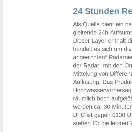
24 Stunden R
Als Quelle dient ein n
gleitende 24h-Aufsum
Dieser Layer enthält
handelt es sich um di
angeeichten“ Radarnie
der Radar- mit den O
Mittelung von Differe
Auflösung. Das Produk
Hochwasservorhersagez
räumlich hoch aufgelö
werden ca. 30 Minuten
UTC ist gegen 0130 UTC
stehen für die letzten