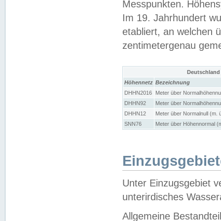
Messpunkten. Höhensy
Im 19. Jahrhundert wu
etabliert, an welchen 
zentimetergenau gem
Deutschland
Höhennetz
Bezeichnung
DHHN2016
Meter über Normalhöhennul
DHHN92
Meter über Normalhöhennul
DHHN12
Meter über Normalnull (m. 
SNN76
Meter über Höhennormal (m
Einzugsgebiet
Unter Einzugsgebiet v
unterirdisches Wasser
Allgemeine Bestandtei