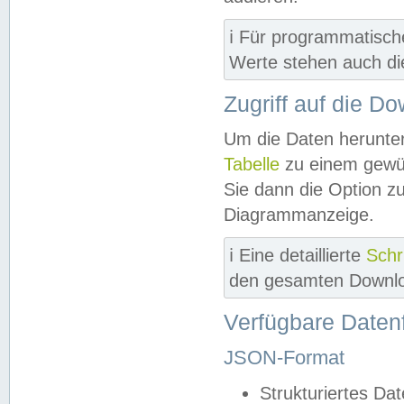
ℹ️ Für programmatisch
Werte stehen auch d
Zugriff auf die D
Um die Daten herunter
Tabelle
zu einem gewün
Sie dann die Option z
Diagrammanzeige.
ℹ️ Eine detaillierte
Schr
den gesamten Downlo
Verfügbare Daten
JSON-Format
Strukturiertes Da