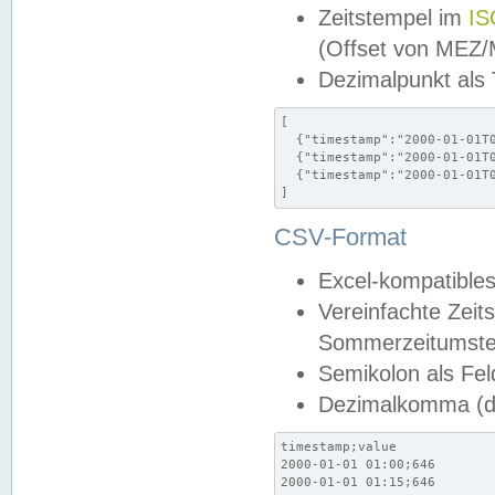
Zeitstempel im
IS
(Offset von MEZ
Dezimalpunkt als
[

  {"timestamp":"2000-01-01T0
  {"timestamp":"2000-01-01T0
  {"timestamp":"2000-01-01T0
]
CSV-Format
Excel-kompatibles
Vereinfachte Zeit
Sommerzeitumstel
Semikolon als Fel
Dezimalkomma (de
timestamp;value

2000-01-01 01:00;646

2000-01-01 01:15;646
