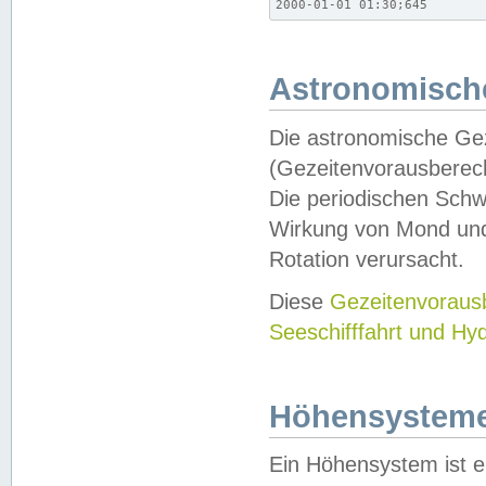
2000-01-01 01:30;645
Astronomische
Die astronomische Gez
(Gezeitenvorausberec
Die periodischen Schw
Wirkung von Mond und
Rotation verursacht.
Diese
Gezeitenvorau
Seeschifffahrt und Hy
Höhensystem
Ein Höhensystem ist e