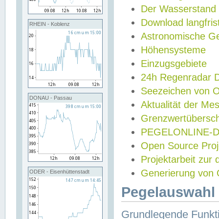
Der Wasserstand
Download langfris
RHEIN - Koblenz
Astronomische Gez
Höhensysteme
Einzugsgebiete
24h Regenradar
Seezeichen von 
DONAU - Passau
Aktualität der Me
Grenzwertübersch
PEGELONLINE-Di
Open Source Projek
Projektarbeit zur
Generierung von 
ODER - Eisenhüttenstadt
Pegelauswahl 
Grundlegende Funkti