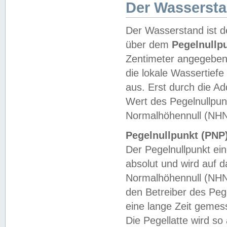
Der Wasserst
Der Wasserstand ist d
über dem
Pegelnullp
Zentimeter angegeben
die lokale Wassertie
aus. Erst durch die A
Wert des Pegelnullpun
Normalhöhennull (NHN
Pegelnullpunkt (PNP)
Der Pegelnullpunkt ei
absolut und wird auf
Normalhöhennull (NHN
den Betreiber des Pege
eine lange Zeit geme
Die Pegellatte wird s