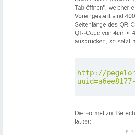
Tab öffnen", welcher 
Voreingestellt sind 4
Seitenlänge des QR-C
QR-Code von 4cm × 4c
ausdrucken, so setzt 
http://pegelo
uuid=a6ee8177
Die Formel zur Berech
lautet:
			(DPI × Druckkantenlänge in cm) ÷ 2,54 = Kantenlänge in Pixel
