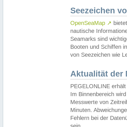
Seezeichen v
OpenSeaMap
↗
biete
nautische Information
Seamarks sind wichtig
Booten und Schiffen i
von Seezeichen wie Le
Aktualität der
PEGELONLINE erhält u
Im Binnenbereich wird 
Messwerte von Zeitreih
Minuten. Abweichungen
Fehlern bei der Daten
sein.