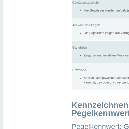
Gewässerauswahl
Alle Gewässer werden aufgelist
Auswahl des Pegels
Die Pegellisten zeigen alle ver
Ganglinien
Zeigt die ausgewählten Messwer
Download
Stellt die ausgewählten Messwer
kann txt, csv oder zrxp verwen
Kennzeichnen
Pegelkennwer
Pegelkennwert: 