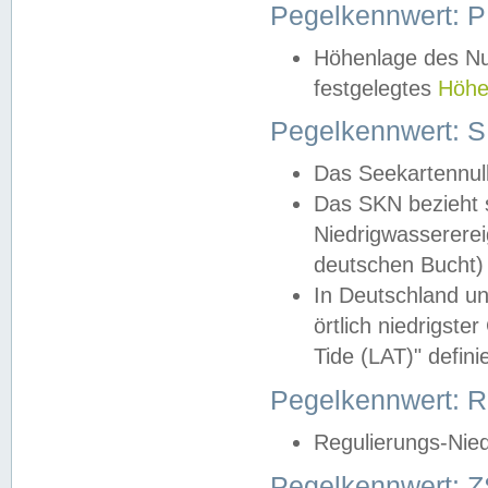
Pegelkennwert: 
Höhenlage des Nul
festgelegtes
Höhe
Pegelkennwert: 
Das Seekartennull
Das SKN bezieht s
Niedrigwassererei
deutschen Bucht) 
In Deutschland un
örtlich niedrigst
Tide (LAT)" definie
Pegelkennwert:
Regulierungs-Nie
Pegelkennwert: Z