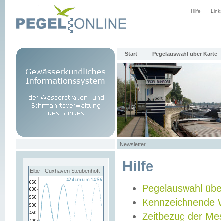
Hilfe
Link
Start
Pegelauswahl über Karte
Newsletter
Hilfe
Elbe - Cuxhaven Steubenhöft
Pegelauswahl übe
Kennzeichnende 
Zeitbezug der Me