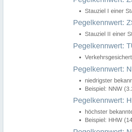
Stauziel I einer S
Pegelkennwert: Z
Stauziel II einer 
Pegelkennwert:
Verkehrsgesichert
Pegelkennwert:
niedrigster bekan
Beispiel: NNW (3
Pegelkennwert:
höchster bekannt
Beispiel: HHW (1
Pegelkennwert: 