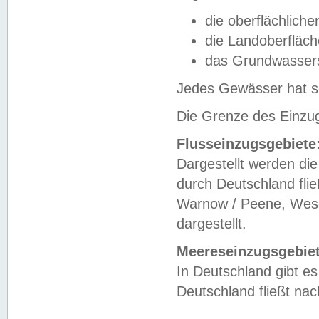
die oberflächlich
die Landoberfläc
das Grundwasser
Jedes Gewässer hat se
Die Grenze des Einzug
Flusseinzugsgebiete
Dargestellt werden die
durch Deutschland fli
Warnow / Peene, Weser
dargestellt.
Meereseinzugsgebiet
In Deutschland gibt 
Deutschland fließt n