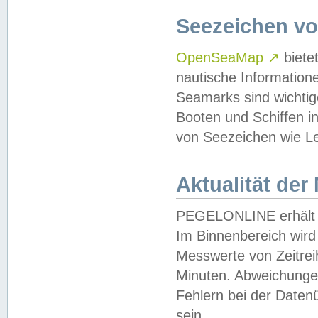
Seezeichen v
OpenSeaMap
↗
biete
nautische Information
Seamarks sind wichtig
Booten und Schiffen i
von Seezeichen wie Le
Aktualität der
PEGELONLINE erhält u
Im Binnenbereich wird 
Messwerte von Zeitreih
Minuten. Abweichungen
Fehlern bei der Daten
sein.