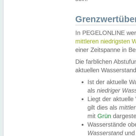
Grenzwertüber
In PEGELONLINE werde
mittleren niedrigsten
einer Zeitspanne in Be
Die farblichen Abstuf
aktuellen Wasserstand
Ist der aktuelle 
als
niedriger Was
Liegt der aktue
gilt dies als
mittle
mit
Grün
dargestel
Wasserstände obe
Wasserstand
und