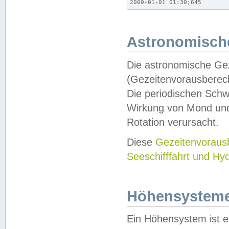
2000-01-01 01:30;645
Astronomische
Die astronomische Gez
(Gezeitenvorausberec
Die periodischen Schw
Wirkung von Mond und
Rotation verursacht.
Diese
Gezeitenvorau
Seeschifffahrt und Hy
Höhensystem
Ein Höhensystem ist e