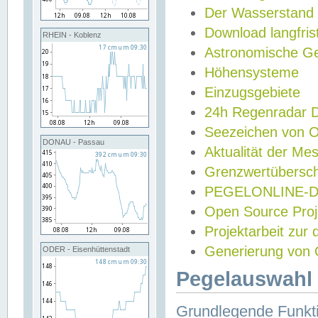
Der Wasserstand
Download langfris
RHEIN - Koblenz
Astronomische Gez
Höhensysteme
Einzugsgebiete
24h Regenradar
Seezeichen von 
DONAU - Passau
Aktualität der Me
Grenzwertübersch
PEGELONLINE-Di
Open Source Projek
Projektarbeit zur
Generierung von 
ODER - Eisenhüttenstadt
Pegelauswahl 
Grundlegende Funkti