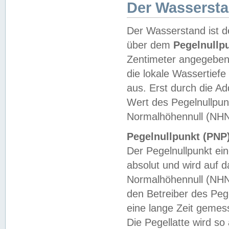
Der Wasserst
Der Wasserstand ist d
über dem
Pegelnullp
Zentimeter angegeben
die lokale Wassertie
aus. Erst durch die A
Wert des Pegelnullpun
Normalhöhennull (NHN
Pegelnullpunkt (PNP)
Der Pegelnullpunkt ei
absolut und wird auf
Normalhöhennull (NHN
den Betreiber des Pege
eine lange Zeit geme
Die Pegellatte wird s