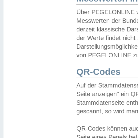
Über PEGELONLINE wer
Messwerten der Bundes
derzeit klassische Da
der Werte findet nicht 
Darstellungsmöglichkei
von PEGELONLINE zu 
QR-Codes
Auf der Stammdatensei
Seite anzeigen" ein Q
Stammdatenseite enthä
gescannt, so wird man
QR-Codes können auc
Seite eines Pegels be