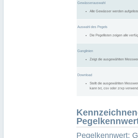
Gewässerauswahl
Alle Gewässer werden aufgelist
Auswahl des Pegels
Die Pegellisten zeigen alle ver
Ganglinien
Zeigt die ausgewählten Messwer
Download
Stellt die ausgewählten Messwer
kann txt, csv oder zrxp verwen
Kennzeichnen
Pegelkennwer
Pegelkennwert: 