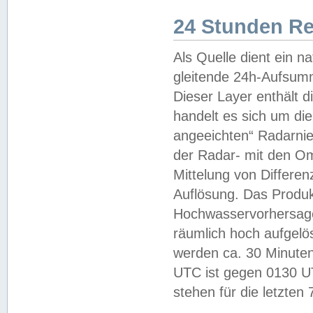
24 Stunden R
Als Quelle dient ein n
gleitende 24h-Aufsum
Dieser Layer enthält
handelt es sich um di
angeeichten“ Radarnie
der Radar- mit den O
Mittelung von Differe
Auflösung. Das Produk
Hochwasservorhersagez
räumlich hoch aufgelö
werden ca. 30 Minuten
UTC ist gegen 0130 UTC
stehen für die letzten