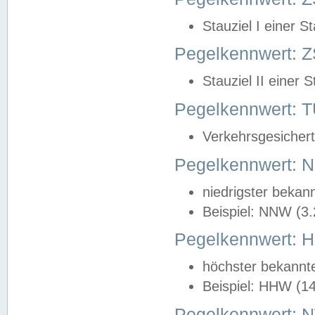
Stauziel I einer S
Pegelkennwert: Z
Stauziel II einer 
Pegelkennwert:
Verkehrsgesichert
Pegelkennwert:
niedrigster bekan
Beispiel: NNW (3
Pegelkennwert:
höchster bekannt
Beispiel: HHW (1
Pegelkennwert: 