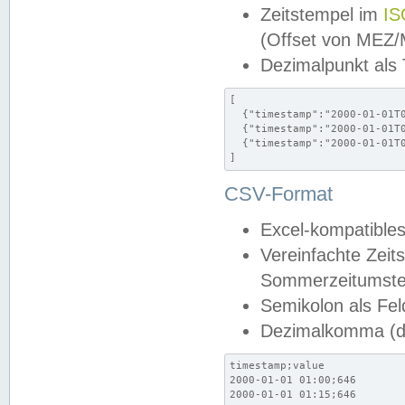
Zeitstempel im
IS
(Offset von MEZ
Dezimalpunkt als
[

  {"timestamp":"2000-01-01T0
  {"timestamp":"2000-01-01T0
  {"timestamp":"2000-01-01T0
]
CSV-Format
Excel-kompatibles
Vereinfachte Zeit
Sommerzeitumstel
Semikolon als Fel
Dezimalkomma (de
timestamp;value

2000-01-01 01:00;646

2000-01-01 01:15;646
