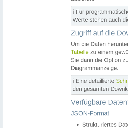
ℹ️ Für programmatisch
Werte stehen auch d
Zugriff auf die D
Um die Daten herunter
Tabelle
zu einem gewün
Sie dann die Option z
Diagrammanzeige.
ℹ️ Eine detaillierte
Schr
den gesamten Downlo
Verfügbare Daten
JSON-Format
Strukturiertes Da