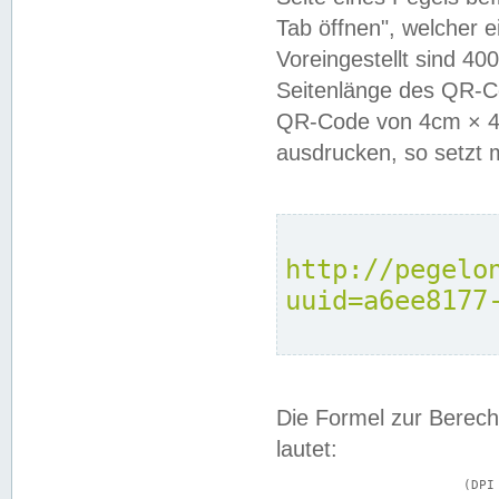
Tab öffnen", welcher 
Voreingestellt sind 4
Seitenlänge des QR-C
QR-Code von 4cm × 4c
ausdrucken, so setzt 
http://pegelo
uuid=a6ee8177
Die Formel zur Berech
lautet:
			(DPI × Druckkantenlänge in cm) ÷ 2,54 = Kantenlänge in Pixel
