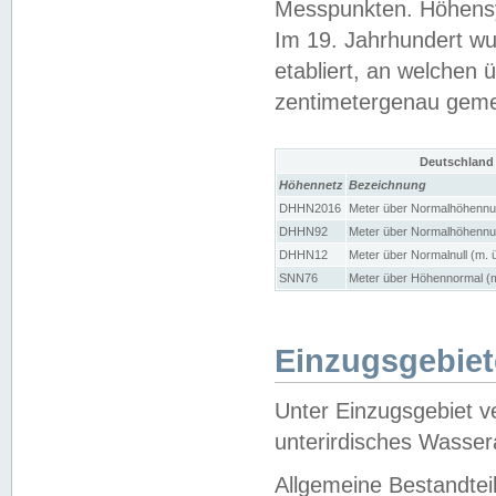
Messpunkten. Höhensy
Im 19. Jahrhundert wu
etabliert, an welchen 
zentimetergenau gem
Deutschland
Höhennetz
Bezeichnung
DHHN2016
Meter über Normalhöhennul
DHHN92
Meter über Normalhöhennul
DHHN12
Meter über Normalnull (m. 
SNN76
Meter über Höhennormal (m
Einzugsgebiet
Unter Einzugsgebiet v
unterirdisches Wasser
Allgemeine Bestandtei