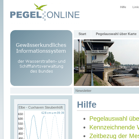
Hilfe
Link
Start
Pegelauswahl über Karte
Newsletter
Hilfe
Elbe - Cuxhaven Steubenhöft
Pegelauswahl übe
Kennzeichnende 
Zeitbezug der Me