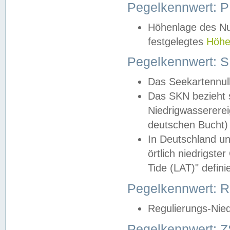
Pegelkennwert: 
Höhenlage des Nul
festgelegtes
Höhe
Pegelkennwert: 
Das Seekartennull
Das SKN bezieht s
Niedrigwassererei
deutschen Bucht) 
In Deutschland un
örtlich niedrigst
Tide (LAT)" definie
Pegelkennwert:
Regulierungs-Nie
Pegelkennwert: Z