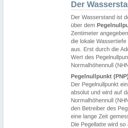
Der Wasserst
Der Wasserstand ist d
über dem
Pegelnullp
Zentimeter angegeben
die lokale Wassertie
aus. Erst durch die A
Wert des Pegelnullpun
Normalhöhennull (NHN
Pegelnullpunkt (PNP)
Der Pegelnullpunkt ei
absolut und wird auf
Normalhöhennull (NHN
den Betreiber des Pege
eine lange Zeit geme
Die Pegellatte wird s