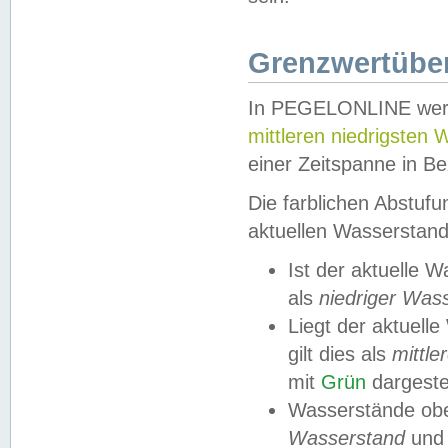
Grenzwertüber
In PEGELONLINE werde
mittleren niedrigsten
einer Zeitspanne in Be
Die farblichen Abstuf
aktuellen Wasserstand
Ist der aktuelle 
als
niedriger Was
Liegt der aktue
gilt dies als
mittle
mit
Grün
dargestel
Wasserstände obe
Wasserstand
und