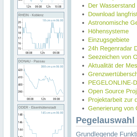
Der Wasserstand
Download langfris
RHEIN - Koblenz
Astronomische Gez
Höhensysteme
Einzugsgebiete
24h Regenradar
Seezeichen von 
DONAU - Passau
Aktualität der Me
Grenzwertübersch
PEGELONLINE-Di
Open Source Projek
Projektarbeit zur
Generierung von 
ODER - Eisenhüttenstadt
Pegelauswahl 
Grundlegende Funkti