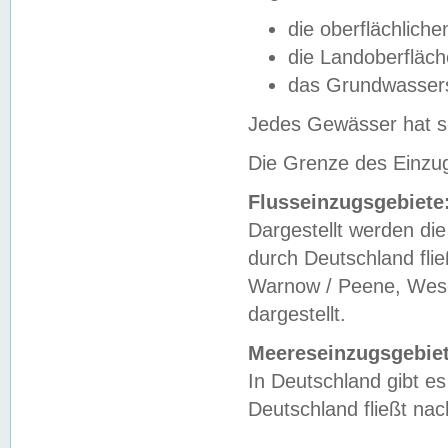
die oberflächlich
die Landoberfläc
das Grundwasser
Jedes Gewässer hat se
Die Grenze des Einzug
Flusseinzugsgebiete
Dargestellt werden die
durch Deutschland fli
Warnow / Peene, Weser
dargestellt.
Meereseinzugsgebiet
In Deutschland gibt 
Deutschland fließt n