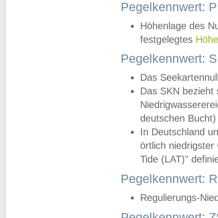
Pegelkennwert: 
Höhenlage des Nul
festgelegtes
Höhe
Pegelkennwert: 
Das Seekartennull
Das SKN bezieht s
Niedrigwassererei
deutschen Bucht) 
In Deutschland un
örtlich niedrigst
Tide (LAT)" definie
Pegelkennwert:
Regulierungs-Nie
Pegelkennwert: Z