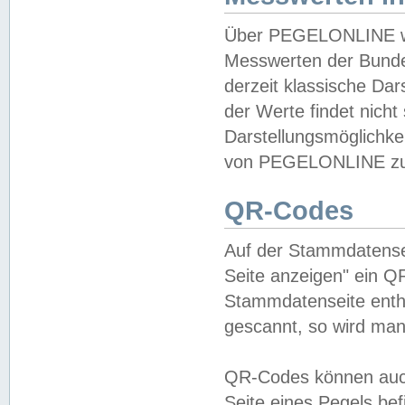
Über PEGELONLINE wer
Messwerten der Bundes
derzeit klassische Da
der Werte findet nicht 
Darstellungsmöglichkei
von PEGELONLINE zu 
QR-Codes
Auf der Stammdatensei
Seite anzeigen" ein Q
Stammdatenseite enthä
gescannt, so wird man
QR-Codes können auc
Seite eines Pegels be