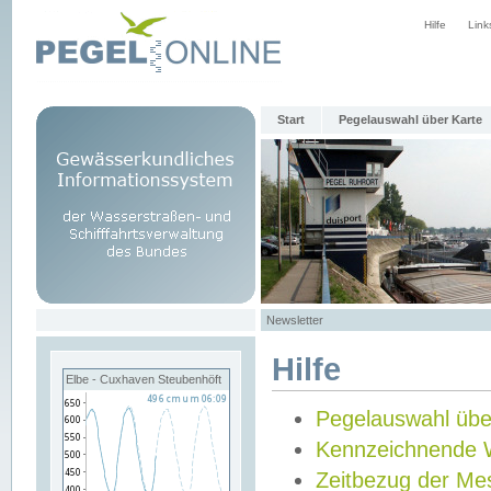
Hilfe
Link
Start
Pegelauswahl über Karte
Newsletter
Hilfe
Elbe - Cuxhaven Steubenhöft
Pegelauswahl übe
Kennzeichnende 
Zeitbezug der Me