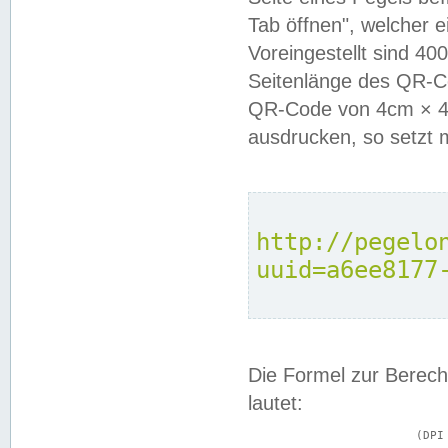
Tab öffnen", welcher 
Voreingestellt sind 4
Seitenlänge des QR-C
QR-Code von 4cm × 4c
ausdrucken, so setzt 
http://pegelo
uuid=a6ee8177
Die Formel zur Berech
lautet:
			(DPI × Druckkantenlänge in cm) ÷ 2,54 = Kantenlänge in Pixel
