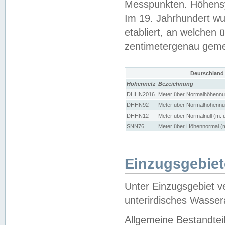
Messpunkten. Höhensy
Im 19. Jahrhundert wu
etabliert, an welchen 
zentimetergenau gem
Deutschland
Höhennetz
Bezeichnung
DHHN2016
Meter über Normalhöhennul
DHHN92
Meter über Normalhöhennul
DHHN12
Meter über Normalnull (m. 
SNN76
Meter über Höhennormal (m
Einzugsgebiet
Unter Einzugsgebiet v
unterirdisches Wasser
Allgemeine Bestandtei