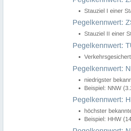
Stauziel I einer S
Pegelkennwert: Z
Stauziel II einer 
Pegelkennwert:
Verkehrsgesichert
Pegelkennwert:
niedrigster bekan
Beispiel: NNW (3
Pegelkennwert:
höchster bekannt
Beispiel: HHW (1
Pegelkennwert: 