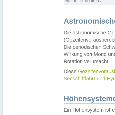
2000-01-01 01:30;645
Astronomische
Die astronomische Gez
(Gezeitenvorausberec
Die periodischen Schw
Wirkung von Mond und
Rotation verursacht.
Diese
Gezeitenvorau
Seeschifffahrt und Hy
Höhensystem
Ein Höhensystem ist e