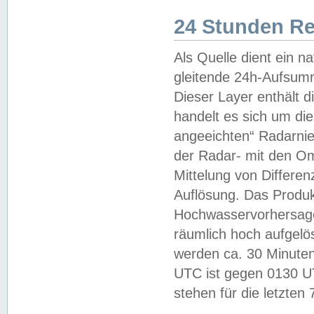
24 Stunden R
Als Quelle dient ein n
gleitende 24h-Aufsum
Dieser Layer enthält
handelt es sich um di
angeeichten“ Radarnie
der Radar- mit den O
Mittelung von Differe
Auflösung. Das Produk
Hochwasservorhersagez
räumlich hoch aufgelö
werden ca. 30 Minuten
UTC ist gegen 0130 UTC
stehen für die letzten