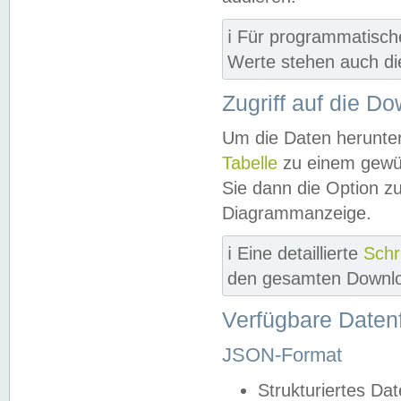
ℹ️ Für programmatisch
Werte stehen auch d
Zugriff auf die D
Um die Daten herunter
Tabelle
zu einem gewün
Sie dann die Option z
Diagrammanzeige.
ℹ️ Eine detaillierte
Schr
den gesamten Downlo
Verfügbare Daten
JSON-Format
Strukturiertes Da