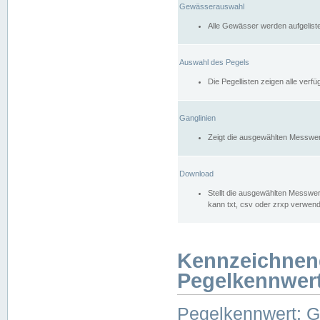
Gewässerauswahl
Alle Gewässer werden aufgelist
Auswahl des Pegels
Die Pegellisten zeigen alle ver
Ganglinien
Zeigt die ausgewählten Messwer
Download
Stellt die ausgewählten Messwer
kann txt, csv oder zrxp verwen
Kennzeichnen
Pegelkennwer
Pegelkennwert: 