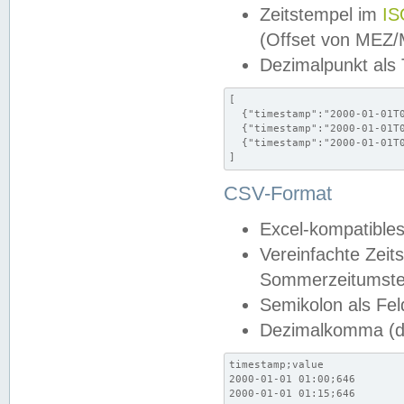
Zeitstempel im
IS
(Offset von MEZ
Dezimalpunkt als
[

  {"timestamp":"2000-01-01T0
  {"timestamp":"2000-01-01T0
  {"timestamp":"2000-01-01T0
]
CSV-Format
Excel-kompatibles
Vereinfachte Zeit
Sommerzeitumstel
Semikolon als Fel
Dezimalkomma (de
timestamp;value

2000-01-01 01:00;646

2000-01-01 01:15;646
