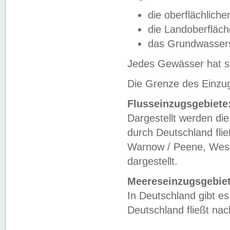
die oberflächlich
die Landoberfläc
das Grundwasser
Jedes Gewässer hat se
Die Grenze des Einzug
Flusseinzugsgebiete
Dargestellt werden die
durch Deutschland fli
Warnow / Peene, Weser
dargestellt.
Meereseinzugsgebiet
In Deutschland gibt 
Deutschland fließt n