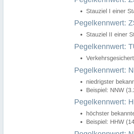
Stauziel I einer S
Pegelkennwert: Z
Stauziel II einer 
Pegelkennwert:
Verkehrsgesichert
Pegelkennwert:
niedrigster bekan
Beispiel: NNW (3
Pegelkennwert:
höchster bekannt
Beispiel: HHW (1
Pegelkennwert: 