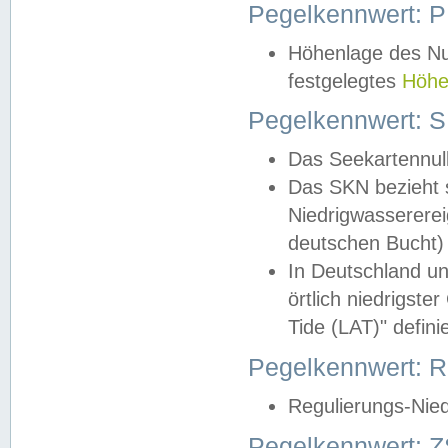
Pegelkennwert: 
Höhenlage des Nul
festgelegtes
Höhe
Pegelkennwert: 
Das Seekartennull
Das SKN bezieht s
Niedrigwassererei
deutschen Bucht) 
In Deutschland un
örtlich niedrigst
Tide (LAT)" definie
Pegelkennwert:
Regulierungs-Nie
Pegelkennwert: Z