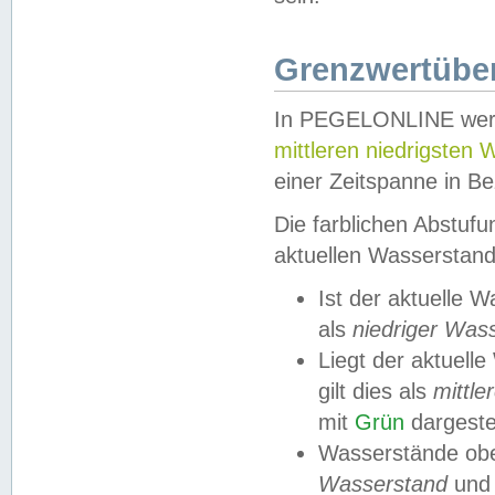
Grenzwertüber
In PEGELONLINE werde
mittleren niedrigsten
einer Zeitspanne in Be
Die farblichen Abstuf
aktuellen Wasserstand
Ist der aktuelle 
als
niedriger Was
Liegt der aktue
gilt dies als
mittle
mit
Grün
dargestel
Wasserstände obe
Wasserstand
und