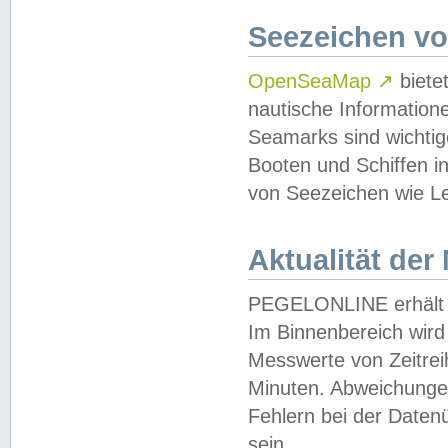
Seezeichen v
OpenSeaMap
↗
biete
nautische Information
Seamarks sind wichtig
Booten und Schiffen i
von Seezeichen wie Le
Aktualität der
PEGELONLINE erhält u
Im Binnenbereich wird 
Messwerte von Zeitreih
Minuten. Abweichungen
Fehlern bei der Daten
sein.