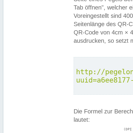
Tab öffnen", welcher 
Voreingestellt sind 4
Seitenlänge des QR-C
QR-Code von 4cm × 4c
ausdrucken, so setzt 
http://pegelo
uuid=a6ee8177
Die Formel zur Berech
lautet:
			(DPI × Druckkantenlänge in cm) ÷ 2,54 = Kantenlänge in Pixel
