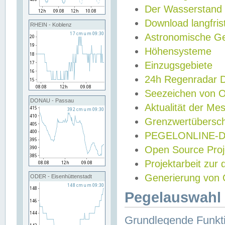
Der Wasserstand
Download langfris
RHEIN - Koblenz
Astronomische Gez
Höhensysteme
Einzugsgebiete
24h Regenradar
Seezeichen von 
DONAU - Passau
Aktualität der Me
Grenzwertübersch
PEGELONLINE-Di
Open Source Projek
Projektarbeit zur
Generierung von 
ODER - Eisenhüttenstadt
Pegelauswahl 
Grundlegende Funkti