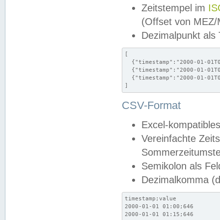
Zeitstempel im
IS
(Offset von MEZ
Dezimalpunkt als
[

  {"timestamp":"2000-01-01T0
  {"timestamp":"2000-01-01T0
  {"timestamp":"2000-01-01T0
]
CSV-Format
Excel-kompatibles
Vereinfachte Zeit
Sommerzeitumstel
Semikolon als Fel
Dezimalkomma (de
timestamp;value

2000-01-01 01:00;646

2000-01-01 01:15;646
