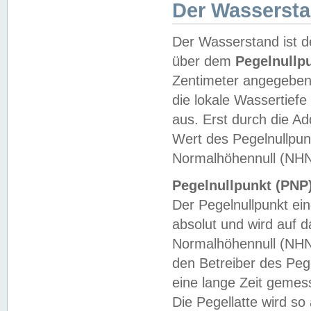
Der Wasserst
Der Wasserstand ist d
über dem
Pegelnullp
Zentimeter angegeben
die lokale Wassertie
aus. Erst durch die A
Wert des Pegelnullpun
Normalhöhennull (NHN
Pegelnullpunkt (PNP)
Der Pegelnullpunkt ei
absolut und wird auf
Normalhöhennull (NHN
den Betreiber des Pege
eine lange Zeit geme
Die Pegellatte wird s