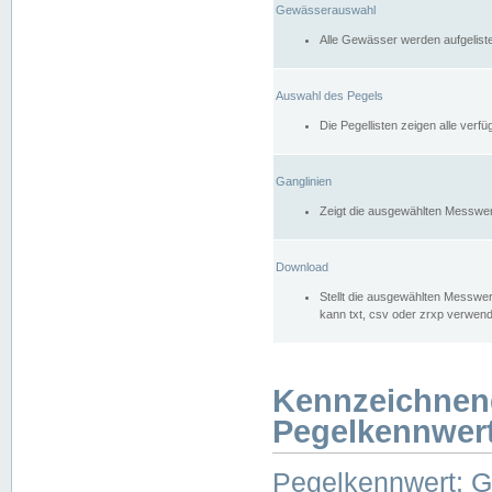
Gewässerauswahl
Alle Gewässer werden aufgelist
Auswahl des Pegels
Die Pegellisten zeigen alle ver
Ganglinien
Zeigt die ausgewählten Messwer
Download
Stellt die ausgewählten Messwer
kann txt, csv oder zrxp verwen
Kennzeichnen
Pegelkennwer
Pegelkennwert: 