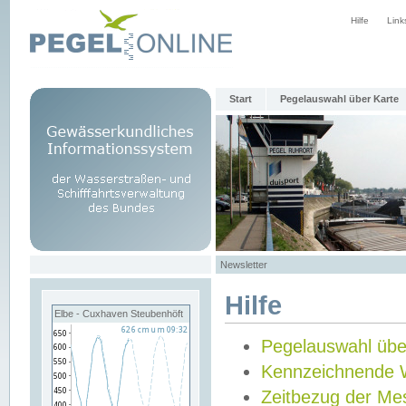
Hilfe
Link
Start
Pegelauswahl über Karte
Newsletter
Hilfe
Elbe - Cuxhaven Steubenhöft
Pegelauswahl übe
Kennzeichnende 
Zeitbezug der Me