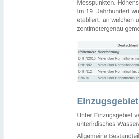
Messpunkten. Höhensy
Im 19. Jahrhundert wu
etabliert, an welchen 
zentimetergenau gem
Deutschland
Höhennetz
Bezeichnung
DHHN2016
Meter über Normalhöhennul
DHHN92
Meter über Normalhöhennul
DHHN12
Meter über Normalnull (m. 
SNN76
Meter über Höhennormal (m
Einzugsgebiet
Unter Einzugsgebiet v
unterirdisches Wasser
Allgemeine Bestandtei