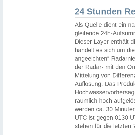
24 Stunden R
Als Quelle dient ein n
gleitende 24h-Aufsum
Dieser Layer enthält
handelt es sich um di
angeeichten“ Radarnie
der Radar- mit den O
Mittelung von Differe
Auflösung. Das Produk
Hochwasservorhersagez
räumlich hoch aufgelö
werden ca. 30 Minuten
UTC ist gegen 0130 UTC
stehen für die letzten