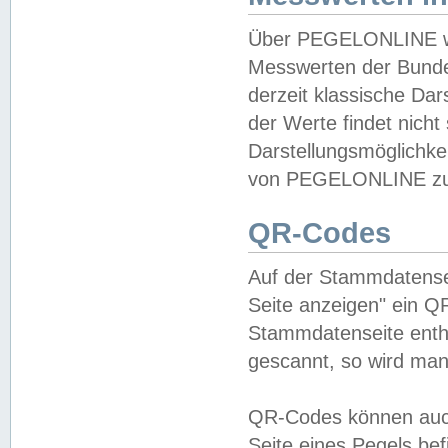
Über PEGELONLINE wer
Messwerten der Bundes
derzeit klassische Da
der Werte findet nicht 
Darstellungsmöglichkei
von PEGELONLINE zu 
QR-Codes
Auf der Stammdatensei
Seite anzeigen" ein Q
Stammdatenseite enthä
gescannt, so wird man
QR-Codes können auc
Seite eines Pegels be