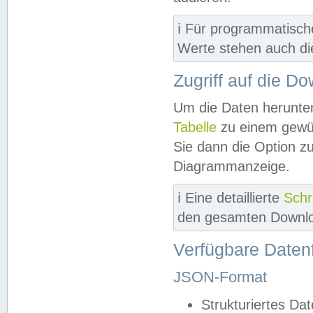
ℹ️ Für programmatisch
Werte stehen auch d
Zugriff auf die D
Um die Daten herunter
Tabelle
zu einem gewün
Sie dann die Option z
Diagrammanzeige.
ℹ️ Eine detaillierte
Schr
den gesamten Downlo
Verfügbare Daten
JSON-Format
Strukturiertes Da