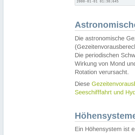
2000-01-01 01:30;645
Astronomische
Die astronomische Gez
(Gezeitenvorausberec
Die periodischen Schw
Wirkung von Mond und
Rotation verursacht.
Diese
Gezeitenvorau
Seeschifffahrt und Hy
Höhensystem
Ein Höhensystem ist e