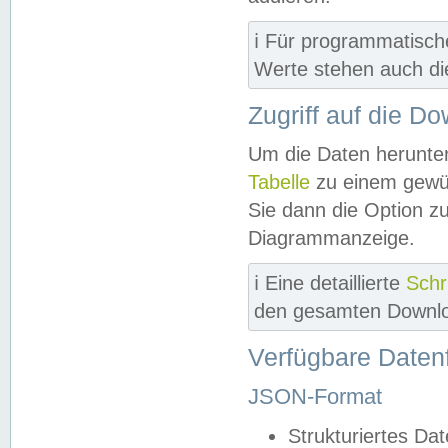
ℹ️ Für programmatisch
Werte stehen auch d
Zugriff auf die D
Um die Daten herunter
Tabelle
zu einem gewün
Sie dann die Option z
Diagrammanzeige.
ℹ️ Eine detaillierte
Schr
den gesamten Downlo
Verfügbare Daten
JSON-Format
Strukturiertes Da