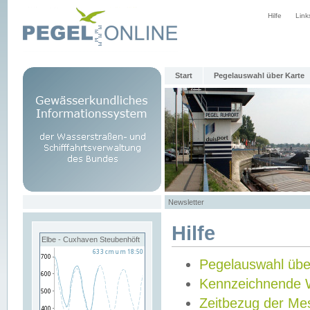
Hilfe
Link
Start
Pegelauswahl über Karte
Newsletter
Hilfe
Elbe - Cuxhaven Steubenhöft
Pegelauswahl übe
Kennzeichnende 
Zeitbezug der Me