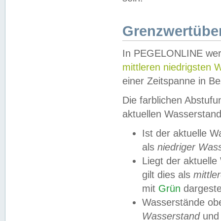
Grenzwertüber
In PEGELONLINE werde
mittleren niedrigsten
einer Zeitspanne in Be
Die farblichen Abstuf
aktuellen Wasserstand
Ist der aktuelle 
als
niedriger Was
Liegt der aktue
gilt dies als
mittle
mit
Grün
dargestel
Wasserstände obe
Wasserstand
und