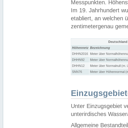
Messpunkten. Höhensy
Im 19. Jahrhundert wu
etabliert, an welchen 
zentimetergenau gem
Deutschland
Höhennetz
Bezeichnung
DHHN2016
Meter über Normalhöhennul
DHHN92
Meter über Normalhöhennul
DHHN12
Meter über Normalnull (m. 
SNN76
Meter über Höhennormal (m
Einzugsgebiet
Unter Einzugsgebiet v
unterirdisches Wasser
Allgemeine Bestandtei