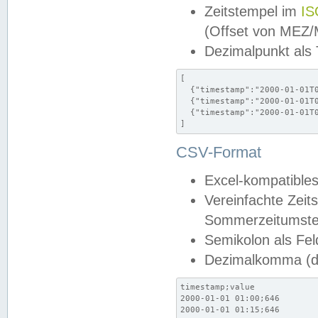
Zeitstempel im
IS
(Offset von MEZ
Dezimalpunkt als
[

  {"timestamp":"2000-01-01T0
  {"timestamp":"2000-01-01T0
  {"timestamp":"2000-01-01T0
]
CSV-Format
Excel-kompatibles
Vereinfachte Zeit
Sommerzeitumstel
Semikolon als Fel
Dezimalkomma (de
timestamp;value

2000-01-01 01:00;646

2000-01-01 01:15;646
