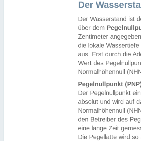
Der Wasserst
Der Wasserstand ist d
über dem
Pegelnullp
Zentimeter angegeben
die lokale Wassertie
aus. Erst durch die A
Wert des Pegelnullpun
Normalhöhennull (NHN
Pegelnullpunkt (PNP)
Der Pegelnullpunkt ei
absolut und wird auf
Normalhöhennull (NHN
den Betreiber des Pege
eine lange Zeit geme
Die Pegellatte wird s