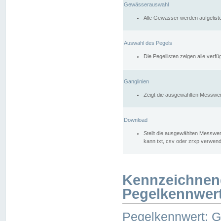
Gewässerauswahl
Alle Gewässer werden aufgelist
Auswahl des Pegels
Die Pegellisten zeigen alle ver
Ganglinien
Zeigt die ausgewählten Messwer
Download
Stellt die ausgewählten Messwer
kann txt, csv oder zrxp verwen
Kennzeichnen
Pegelkennwer
Pegelkennwert: 