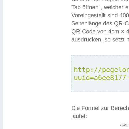
Tab öffnen", welcher 
Voreingestellt sind 4
Seitenlänge des QR-C
QR-Code von 4cm × 4c
ausdrucken, so setzt 
http://pegelo
uuid=a6ee8177
Die Formel zur Berech
lautet:
			(DPI × Druckkantenlänge in cm) ÷ 2,54 = Kantenlänge in Pixel
