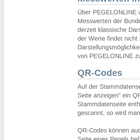
Über PEGELONLINE wer
Messwerten der Bundes
derzeit klassische Da
der Werte findet nicht 
Darstellungsmöglichkei
von PEGELONLINE zu 
QR-Codes
Auf der Stammdatensei
Seite anzeigen" ein Q
Stammdatenseite enthä
gescannt, so wird man
QR-Codes können auc
Seite eines Pegels be