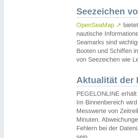
Seezeichen v
OpenSeaMap
↗
biete
nautische Information
Seamarks sind wichtig
Booten und Schiffen i
von Seezeichen wie Le
Aktualität der
PEGELONLINE erhält u
Im Binnenbereich wird 
Messwerte von Zeitreih
Minuten. Abweichungen
Fehlern bei der Daten
sein.