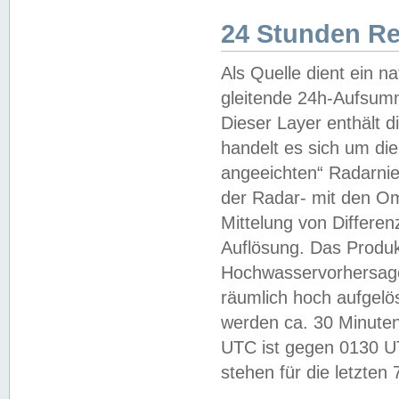
24 Stunden R
Als Quelle dient ein n
gleitende 24h-Aufsum
Dieser Layer enthält
handelt es sich um di
angeeichten“ Radarnie
der Radar- mit den O
Mittelung von Differe
Auflösung. Das Produk
Hochwasservorhersagez
räumlich hoch aufgelö
werden ca. 30 Minuten
UTC ist gegen 0130 UTC
stehen für die letzten