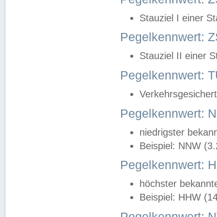
Stauziel I einer S
Pegelkennwert: Z
Stauziel II einer 
Pegelkennwert:
Verkehrsgesichert
Pegelkennwert:
niedrigster bekan
Beispiel: NNW (3
Pegelkennwert:
höchster bekannt
Beispiel: HHW (1
Pegelkennwert: 