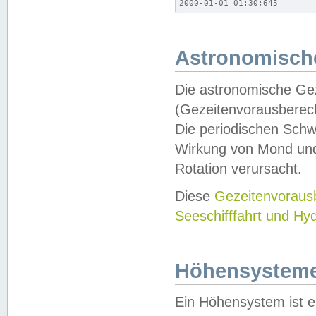
2000-01-01 01:30;645
Astronomische
Die astronomische Gez
(Gezeitenvorausberec
Die periodischen Schw
Wirkung von Mond und
Rotation verursacht.
Diese
Gezeitenvorau
Seeschifffahrt und Hy
Höhensystem
Ein Höhensystem ist e