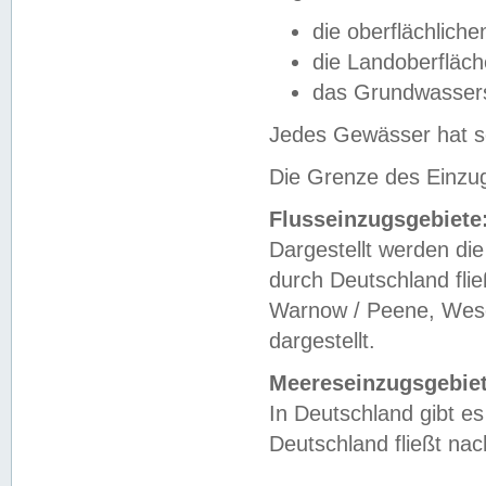
die oberflächlich
die Landoberfläc
das Grundwasser
Jedes Gewässer hat se
Die Grenze des Einzug
Flusseinzugsgebiete
Dargestellt werden die
durch Deutschland fli
Warnow / Peene, Weser
dargestellt.
Meereseinzugsgebiet
In Deutschland gibt 
Deutschland fließt n