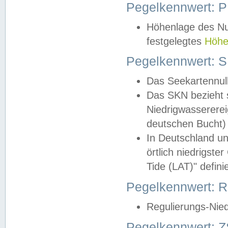
Pegelkennwert: 
Höhenlage des Nul
festgelegtes
Höhe
Pegelkennwert: 
Das Seekartennull
Das SKN bezieht s
Niedrigwassererei
deutschen Bucht) 
In Deutschland un
örtlich niedrigst
Tide (LAT)" definie
Pegelkennwert:
Regulierungs-Nie
Pegelkennwert: Z