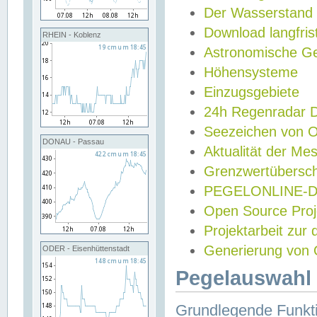
Der Wasserstand
Download langfris
RHEIN - Koblenz
Astronomische Gez
Höhensysteme
Einzugsgebiete
24h Regenradar
Seezeichen von 
DONAU - Passau
Aktualität der Me
Grenzwertübersch
PEGELONLINE-Di
Open Source Projek
Projektarbeit zur
Generierung von 
ODER - Eisenhüttenstadt
Pegelauswahl 
Grundlegende Funkti