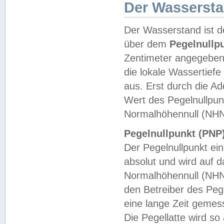
Der Wasserst
Der Wasserstand ist d
über dem
Pegelnullp
Zentimeter angegeben
die lokale Wassertie
aus. Erst durch die A
Wert des Pegelnullpun
Normalhöhennull (NHN
Pegelnullpunkt (PNP)
Der Pegelnullpunkt ei
absolut und wird auf
Normalhöhennull (NHN
den Betreiber des Pege
eine lange Zeit geme
Die Pegellatte wird s