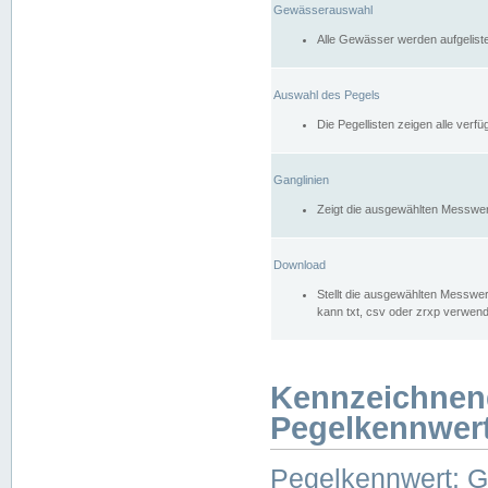
Gewässerauswahl
Alle Gewässer werden aufgelist
Auswahl des Pegels
Die Pegellisten zeigen alle ver
Ganglinien
Zeigt die ausgewählten Messwer
Download
Stellt die ausgewählten Messwer
kann txt, csv oder zrxp verwen
Kennzeichnen
Pegelkennwer
Pegelkennwert: 