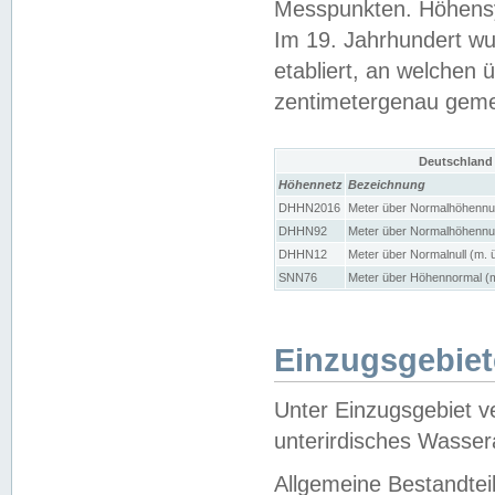
Messpunkten. Höhensy
Im 19. Jahrhundert wu
etabliert, an welchen 
zentimetergenau gem
Deutschland
Höhennetz
Bezeichnung
DHHN2016
Meter über Normalhöhennul
DHHN92
Meter über Normalhöhennul
DHHN12
Meter über Normalnull (m. 
SNN76
Meter über Höhennormal (m
Einzugsgebiet
Unter Einzugsgebiet v
unterirdisches Wasser
Allgemeine Bestandtei