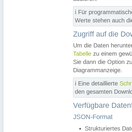
ℹ️ Für programmatisch
Werte stehen auch d
Zugriff auf die D
Um die Daten herunter
Tabelle
zu einem gewün
Sie dann die Option z
Diagrammanzeige.
ℹ️ Eine detaillierte
Schr
den gesamten Downlo
Verfügbare Daten
JSON-Format
Strukturiertes Da