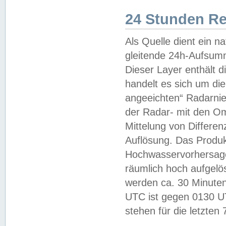
24 Stunden R
Als Quelle dient ein n
gleitende 24h-Aufsum
Dieser Layer enthält
handelt es sich um di
angeeichten“ Radarnie
der Radar- mit den O
Mittelung von Differe
Auflösung. Das Produk
Hochwasservorhersagez
räumlich hoch aufgelö
werden ca. 30 Minuten
UTC ist gegen 0130 UTC
stehen für die letzten