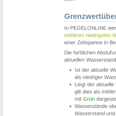
Grenzwertüber
In PEGELONLINE werde
mittleren niedrigsten
einer Zeitspanne in Be
Die farblichen Abstuf
aktuellen Wasserstand
Ist der aktuelle 
als
niedriger Was
Liegt der aktue
gilt dies als
mittle
mit
Grün
dargestel
Wasserstände obe
Wasserstand
und