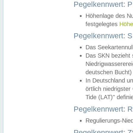
Pegelkennwert: 
Höhenlage des Nul
festgelegtes
Höhe
Pegelkennwert: 
Das Seekartennull
Das SKN bezieht s
Niedrigwassererei
deutschen Bucht) 
In Deutschland un
örtlich niedrigst
Tide (LAT)" definie
Pegelkennwert:
Regulierungs-Nie
Pegelkennwert: Z