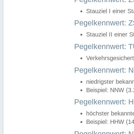
Stauziel I einer S
Pegelkennwert: Z
Stauziel II einer 
Pegelkennwert:
Verkehrsgesichert
Pegelkennwert:
niedrigster bekan
Beispiel: NNW (3
Pegelkennwert:
höchster bekannt
Beispiel: HHW (1
Pegelkennwert: 