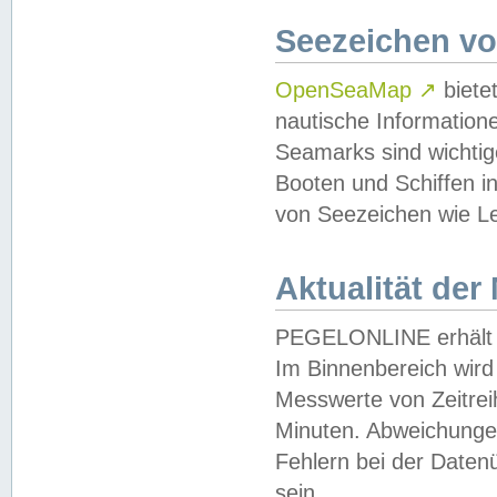
Seezeichen v
OpenSeaMap
↗
biete
nautische Information
Seamarks sind wichtig
Booten und Schiffen i
von Seezeichen wie Le
Aktualität der
PEGELONLINE erhält u
Im Binnenbereich wird 
Messwerte von Zeitreih
Minuten. Abweichungen
Fehlern bei der Daten
sein.