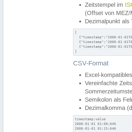
Zeitstempel im
IS
(Offset von MEZ
Dezimalpunkt als
[

  {"timestamp":"2000-01-01T0
  {"timestamp":"2000-01-01T0
  {"timestamp":"2000-01-01T0
]
CSV-Format
Excel-kompatibles
Vereinfachte Zeit
Sommerzeitumstel
Semikolon als Fel
Dezimalkomma (de
timestamp;value

2000-01-01 01:00;646

2000-01-01 01:15;646
