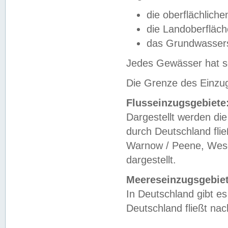
die oberflächlich
die Landoberfläc
das Grundwasser
Jedes Gewässer hat se
Die Grenze des Einzug
Flusseinzugsgebiete
Dargestellt werden die
durch Deutschland fli
Warnow / Peene, Weser
dargestellt.
Meereseinzugsgebiet
In Deutschland gibt 
Deutschland fließt n