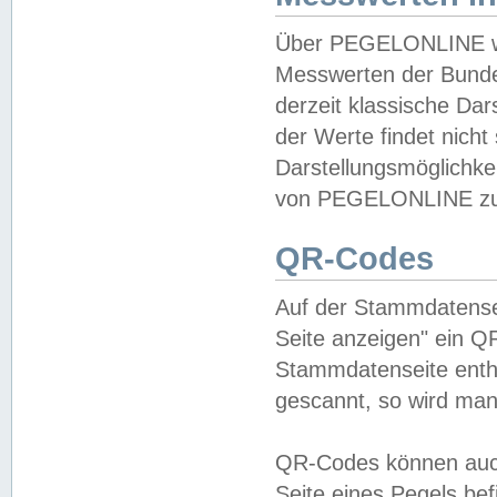
Über PEGELONLINE wer
Messwerten der Bundes
derzeit klassische Da
der Werte findet nicht 
Darstellungsmöglichkei
von PEGELONLINE zu 
QR-Codes
Auf der Stammdatensei
Seite anzeigen" ein Q
Stammdatenseite enthä
gescannt, so wird man
QR-Codes können auc
Seite eines Pegels be