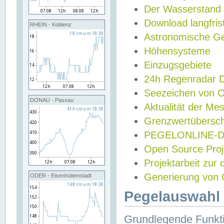
Der Wasserstand
Download langfris
RHEIN - Koblenz
Astronomische Gez
Höhensysteme
Einzugsgebiete
24h Regenradar
Seezeichen von 
DONAU - Passau
Aktualität der Me
Grenzwertübersch
PEGELONLINE-Di
Open Source Projek
Projektarbeit zur
Generierung von 
ODER - Eisenhüttenstadt
Pegelauswahl 
Grundlegende Funkti