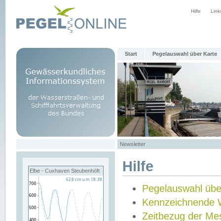
Hilfe
Link
Start
Pegelauswahl über Karte
Newsletter
Hilfe
Elbe - Cuxhaven Steubenhöft
Pegelauswahl übe
Kennzeichnende 
Zeitbezug der Me