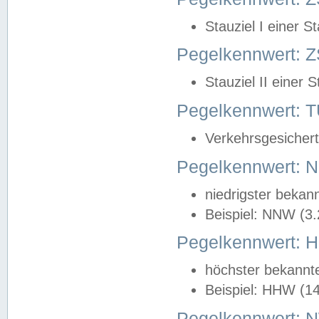
Stauziel I einer S
Pegelkennwert: Z
Stauziel II einer 
Pegelkennwert:
Verkehrsgesichert
Pegelkennwert:
niedrigster bekan
Beispiel: NNW (3
Pegelkennwert:
höchster bekannt
Beispiel: HHW (1
Pegelkennwert: 