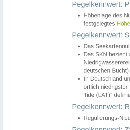
Pegelkennwert: 
Höhenlage des Nul
festgelegtes
Höhe
Pegelkennwert: 
Das Seekartennull
Das SKN bezieht s
Niedrigwassererei
deutschen Bucht) 
In Deutschland un
örtlich niedrigst
Tide (LAT)" definie
Pegelkennwert:
Regulierungs-Nie
Pegelkennwert: Z