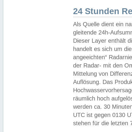
24 Stunden R
Als Quelle dient ein n
gleitende 24h-Aufsum
Dieser Layer enthält
handelt es sich um di
angeeichten“ Radarnie
der Radar- mit den O
Mittelung von Differe
Auflösung. Das Produk
Hochwasservorhersagez
räumlich hoch aufgelö
werden ca. 30 Minuten
UTC ist gegen 0130 UTC
stehen für die letzten