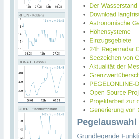
Der Wasserstand
Download langfris
RHEIN - Koblenz
Astronomische Gez
Höhensysteme
Einzugsgebiete
24h Regenradar
Seezeichen von 
DONAU - Passau
Aktualität der Me
Grenzwertübersch
PEGELONLINE-Di
Open Source Projek
Projektarbeit zur
Generierung von 
ODER - Eisenhüttenstadt
Pegelauswahl 
Grundlegende Funkti