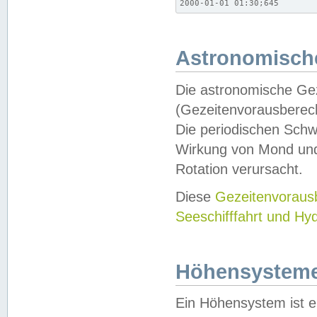
2000-01-01 01:30;645
Astronomische
Die astronomische Gez
(Gezeitenvorausberec
Die periodischen Schw
Wirkung von Mond und
Rotation verursacht.
Diese
Gezeitenvorau
Seeschifffahrt und Hy
Höhensystem
Ein Höhensystem ist e