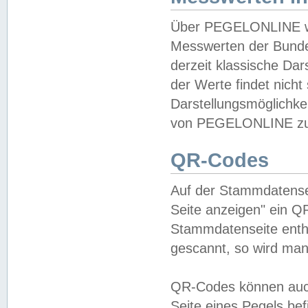
Über PEGELONLINE wer
Messwerten der Bundes
derzeit klassische Da
der Werte findet nicht 
Darstellungsmöglichkei
von PEGELONLINE zu 
QR-Codes
Auf der Stammdatensei
Seite anzeigen" ein Q
Stammdatenseite enthä
gescannt, so wird man
QR-Codes können auc
Seite eines Pegels be