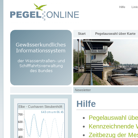
Hilfe
Link
Start
Pegelauswahl über Karte
Newsletter
Hilfe
Elbe - Cuxhaven Steubenhöft
Pegelauswahl übe
Kennzeichnende 
Zeitbezug der Me