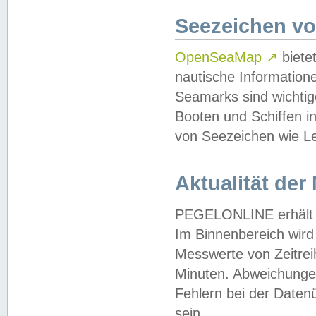
Seezeichen v
OpenSeaMap
↗
biete
nautische Information
Seamarks sind wichtig
Booten und Schiffen i
von Seezeichen wie Le
Aktualität der
PEGELONLINE erhält u
Im Binnenbereich wird 
Messwerte von Zeitreih
Minuten. Abweichungen
Fehlern bei der Daten
sein.