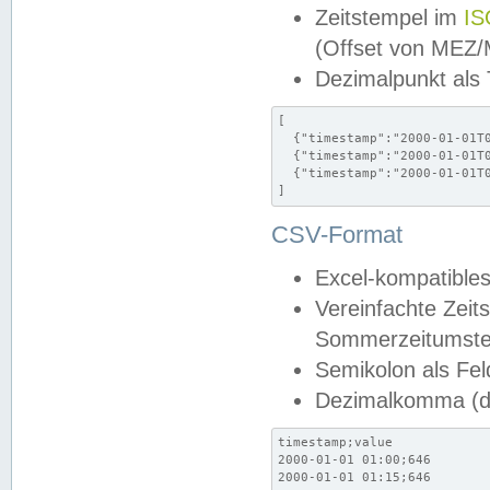
Zeitstempel im
IS
(Offset von MEZ
Dezimalpunkt als
[

  {"timestamp":"2000-01-01T0
  {"timestamp":"2000-01-01T0
  {"timestamp":"2000-01-01T0
]
CSV-Format
Excel-kompatibles
Vereinfachte Zeit
Sommerzeitumstel
Semikolon als Fel
Dezimalkomma (de
timestamp;value

2000-01-01 01:00;646

2000-01-01 01:15;646
