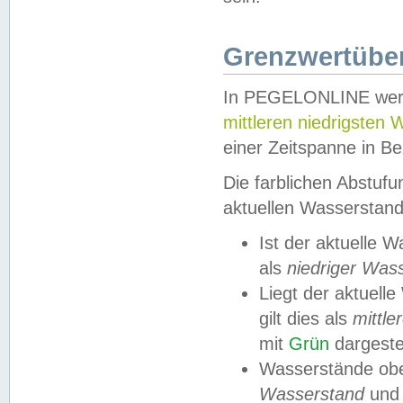
Grenzwertüber
In PEGELONLINE werde
mittleren niedrigsten
einer Zeitspanne in Be
Die farblichen Abstuf
aktuellen Wasserstand
Ist der aktuelle 
als
niedriger Was
Liegt der aktue
gilt dies als
mittle
mit
Grün
dargestel
Wasserstände obe
Wasserstand
und