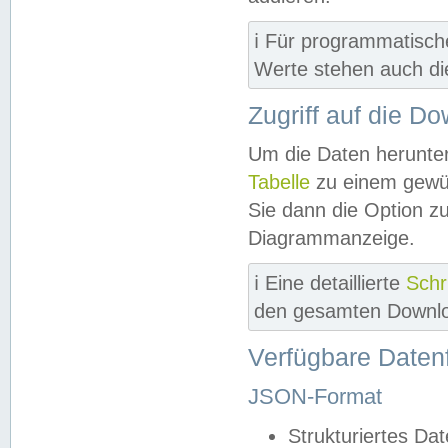
ℹ️ Für programmatisch
Werte stehen auch d
Zugriff auf die D
Um die Daten herunter
Tabelle
zu einem gewün
Sie dann die Option z
Diagrammanzeige.
ℹ️ Eine detaillierte
Schr
den gesamten Downlo
Verfügbare Daten
JSON-Format
Strukturiertes Da