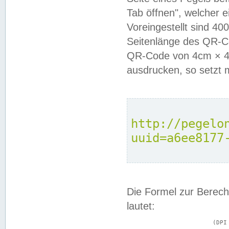
Tab öffnen", welcher 
Voreingestellt sind 4
Seitenlänge des QR-C
QR-Code von 4cm × 4c
ausdrucken, so setzt 
http://pegelo
uuid=a6ee8177
Die Formel zur Berech
lautet:
			(DPI × Druckkantenlänge in cm) ÷ 2,54 = Kantenlänge in Pixel
