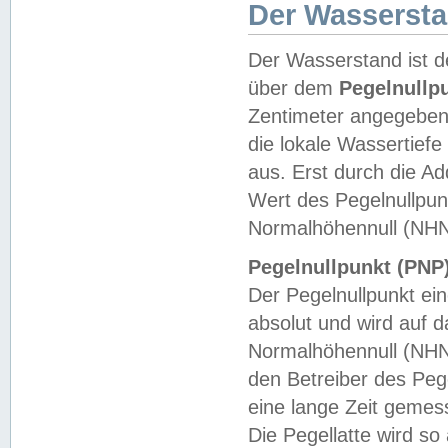
Der Wasserst
Der Wasserstand ist d
über dem
Pegelnullp
Zentimeter angegeben
die lokale Wassertie
aus. Erst durch die A
Wert des Pegelnullpun
Normalhöhennull (NHN
Pegelnullpunkt (PNP)
Der Pegelnullpunkt ei
absolut und wird auf
Normalhöhennull (NHN
den Betreiber des Pege
eine lange Zeit geme
Die Pegellatte wird s