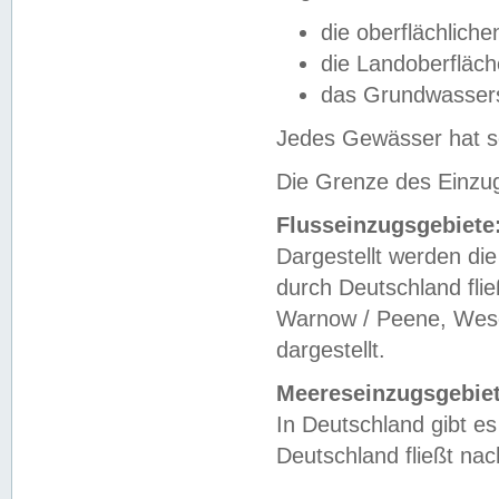
die oberflächlich
die Landoberfläc
das Grundwasser
Jedes Gewässer hat se
Die Grenze des Einzug
Flusseinzugsgebiete
Dargestellt werden die
durch Deutschland fli
Warnow / Peene, Weser
dargestellt.
Meereseinzugsgebiet
In Deutschland gibt 
Deutschland fließt n