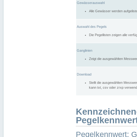
Gewässerauswahl
Alle Gewässer werden aufgelist
Auswahl des Pegels
Die Pegellisten zeigen alle ver
Ganglinien
Zeigt die ausgewählten Messwer
Download
Stellt die ausgewählten Messwer
kann txt, csv oder zrxp verwen
Kennzeichnen
Pegelkennwer
Pegelkennwert: 