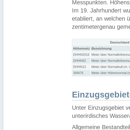
Messpunkten. Höhensy
Im 19. Jahrhundert wu
etabliert, an welchen 
zentimetergenau gem
Deutschland
Höhennetz
Bezeichnung
DHHN2016
Meter über Normalhöhennul
DHHN92
Meter über Normalhöhennul
DHHN12
Meter über Normalnull (m. 
SNN76
Meter über Höhennormal (m
Einzugsgebiet
Unter Einzugsgebiet v
unterirdisches Wasser
Allgemeine Bestandtei