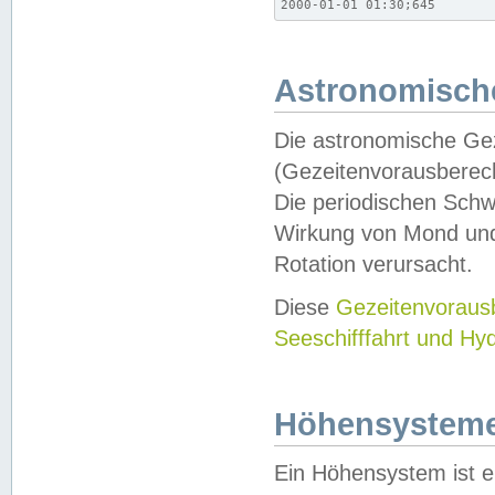
2000-01-01 01:30;645
Astronomische
Die astronomische Gez
(Gezeitenvorausberec
Die periodischen Schw
Wirkung von Mond und
Rotation verursacht.
Diese
Gezeitenvorau
Seeschifffahrt und Hy
Höhensystem
Ein Höhensystem ist e