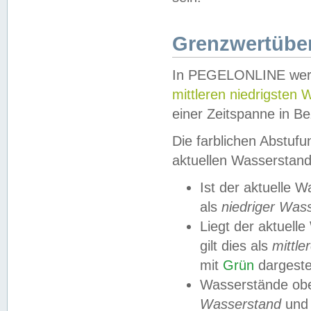
Grenzwertüber
In PEGELONLINE werde
mittleren niedrigsten
einer Zeitspanne in Be
Die farblichen Abstuf
aktuellen Wasserstand
Ist der aktuelle 
als
niedriger Was
Liegt der aktue
gilt dies als
mittle
mit
Grün
dargestel
Wasserstände obe
Wasserstand
und