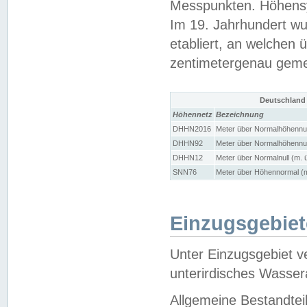
Messpunkten. Höhensy
Im 19. Jahrhundert wu
etabliert, an welchen 
zentimetergenau gem
Deutschland
Höhennetz
Bezeichnung
DHHN2016
Meter über Normalhöhennul
DHHN92
Meter über Normalhöhennul
DHHN12
Meter über Normalnull (m. 
SNN76
Meter über Höhennormal (m
Einzugsgebiet
Unter Einzugsgebiet v
unterirdisches Wasser
Allgemeine Bestandtei