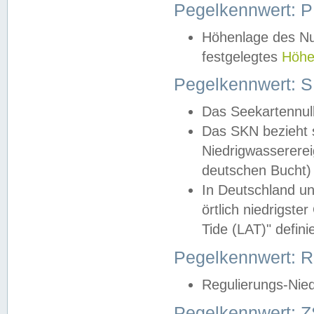
Pegelkennwert: 
Höhenlage des Nul
festgelegtes
Höhe
Pegelkennwert: 
Das Seekartennull
Das SKN bezieht s
Niedrigwassererei
deutschen Bucht) 
In Deutschland un
örtlich niedrigst
Tide (LAT)" definie
Pegelkennwert:
Regulierungs-Nie
Pegelkennwert: Z