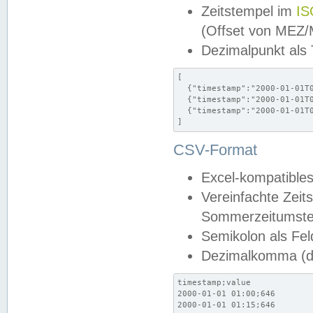
Zeitstempel im
IS
(Offset von MEZ
Dezimalpunkt als
[

  {"timestamp":"2000-01-01T0
  {"timestamp":"2000-01-01T0
  {"timestamp":"2000-01-01T0
]
CSV-Format
Excel-kompatibles
Vereinfachte Zeit
Sommerzeitumstel
Semikolon als Fel
Dezimalkomma (de
timestamp;value

2000-01-01 01:00;646

2000-01-01 01:15;646
