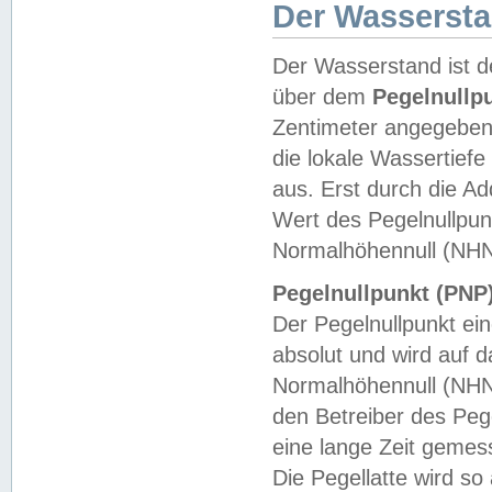
Der Wasserst
Der Wasserstand ist d
über dem
Pegelnullp
Zentimeter angegeben
die lokale Wassertie
aus. Erst durch die A
Wert des Pegelnullpun
Normalhöhennull (NHN
Pegelnullpunkt (PNP)
Der Pegelnullpunkt ei
absolut und wird auf
Normalhöhennull (NHN
den Betreiber des Pege
eine lange Zeit geme
Die Pegellatte wird s