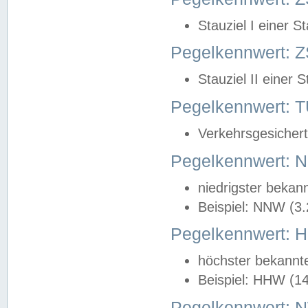
Stauziel I einer S
Pegelkennwert: Z
Stauziel II einer 
Pegelkennwert:
Verkehrsgesichert
Pegelkennwert:
niedrigster bekan
Beispiel: NNW (3
Pegelkennwert:
höchster bekannt
Beispiel: HHW (1
Pegelkennwert: 