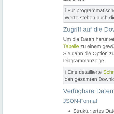
ℹ️ Für programmatisch
Werte stehen auch d
Zugriff auf die D
Um die Daten herunter
Tabelle
zu einem gewün
Sie dann die Option z
Diagrammanzeige.
ℹ️ Eine detaillierte
Schr
den gesamten Downlo
Verfügbare Daten
JSON-Format
Strukturiertes Da