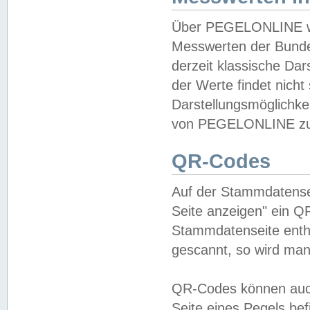
Über PEGELONLINE wer
Messwerten der Bundes
derzeit klassische Da
der Werte findet nicht 
Darstellungsmöglichkei
von PEGELONLINE zu 
QR-Codes
Auf der Stammdatensei
Seite anzeigen" ein Q
Stammdatenseite enthä
gescannt, so wird man
QR-Codes können auc
Seite eines Pegels be