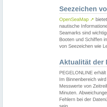
Seezeichen v
OpenSeaMap
↗
biete
nautische Information
Seamarks sind wichtig
Booten und Schiffen i
von Seezeichen wie Le
Aktualität der
PEGELONLINE erhält u
Im Binnenbereich wird 
Messwerte von Zeitreih
Minuten. Abweichungen
Fehlern bei der Daten
sein.