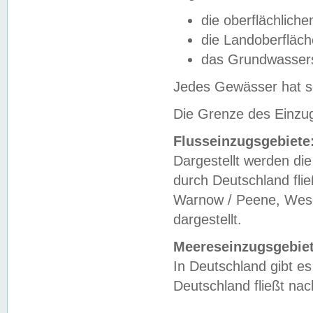
die oberflächlich
die Landoberfläc
das Grundwasser
Jedes Gewässer hat se
Die Grenze des Einzug
Flusseinzugsgebiete
Dargestellt werden die
durch Deutschland fli
Warnow / Peene, Weser
dargestellt.
Meereseinzugsgebiet
In Deutschland gibt 
Deutschland fließt n