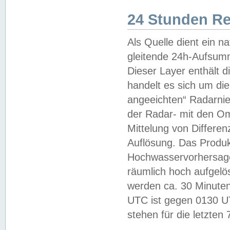
24 Stunden R
Als Quelle dient ein n
gleitende 24h-Aufsum
Dieser Layer enthält
handelt es sich um di
angeeichten“ Radarnie
der Radar- mit den O
Mittelung von Differe
Auflösung. Das Produk
Hochwasservorhersagez
räumlich hoch aufgelö
werden ca. 30 Minuten
UTC ist gegen 0130 UTC
stehen für die letzten