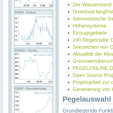
Der Wasserstand
Download langfris
RHEIN - Koblenz
Astronomische Gez
Höhensysteme
Einzugsgebiete
24h Regenradar
Seezeichen von 
DONAU - Passau
Aktualität der Me
Grenzwertübersch
PEGELONLINE-Di
Open Source Projek
Projektarbeit zur
Generierung von 
ODER - Eisenhüttenstadt
Pegelauswahl 
Grundlegende Funkti