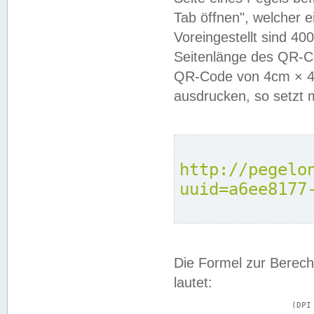
Tab öffnen", welcher 
Voreingestellt sind 4
Seitenlänge des QR-C
QR-Code von 4cm × 4c
ausdrucken, so setzt 
http://pegelo
uuid=a6ee8177
Die Formel zur Berech
lautet:
			(DPI × Druckkantenlänge in cm) ÷ 2,54 = Kantenlänge in Pixel
