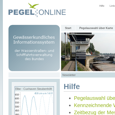
Hilfe
Link
Start
Pegelauswahl über Karte
Newsletter
Hilfe
Elbe - Cuxhaven Steubenhöft
Pegelauswahl übe
Kennzeichnende 
Zeitbezug der Me