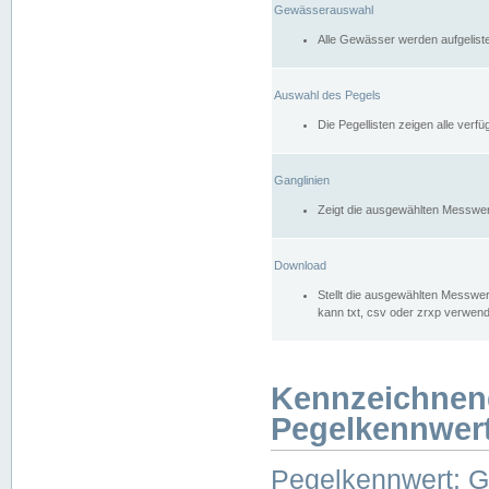
Gewässerauswahl
Alle Gewässer werden aufgelist
Auswahl des Pegels
Die Pegellisten zeigen alle ver
Ganglinien
Zeigt die ausgewählten Messwer
Download
Stellt die ausgewählten Messwer
kann txt, csv oder zrxp verwen
Kennzeichnen
Pegelkennwer
Pegelkennwert: 