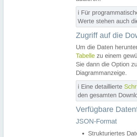
ℹ️ Für programmatisch
Werte stehen auch d
Zugriff auf die D
Um die Daten herunter
Tabelle
zu einem gewün
Sie dann die Option z
Diagrammanzeige.
ℹ️ Eine detaillierte
Schr
den gesamten Downlo
Verfügbare Daten
JSON-Format
Strukturiertes Da