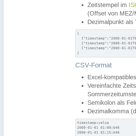
Zeitstempel im
IS
(Offset von MEZ
Dezimalpunkt als
[

  {"timestamp":"2000-01-01T0
  {"timestamp":"2000-01-01T0
  {"timestamp":"2000-01-01T0
]
CSV-Format
Excel-kompatibles
Vereinfachte Zeit
Sommerzeitumstel
Semikolon als Fel
Dezimalkomma (de
timestamp;value

2000-01-01 01:00;646

2000-01-01 01:15;646
