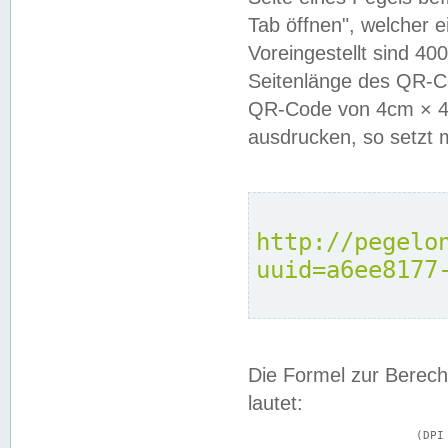
Tab öffnen", welcher 
Voreingestellt sind 4
Seitenlänge des QR-C
QR-Code von 4cm × 4c
ausdrucken, so setzt 
http://pegelo
uuid=a6ee8177
Die Formel zur Berech
lautet:
			(DPI × Druckkantenlänge in cm) ÷ 2,54 = Kantenlänge in Pixel
