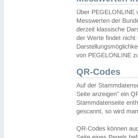
Über PEGELONLINE wer
Messwerten der Bundes
derzeit klassische Da
der Werte findet nicht 
Darstellungsmöglichkei
von PEGELONLINE zu 
QR-Codes
Auf der Stammdatensei
Seite anzeigen" ein Q
Stammdatenseite enthä
gescannt, so wird man
QR-Codes können auc
Seite eines Pegels be