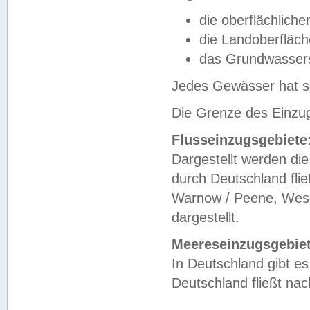
die oberflächlich
die Landoberfläc
das Grundwasser
Jedes Gewässer hat se
Die Grenze des Einzug
Flusseinzugsgebiete
Dargestellt werden die
durch Deutschland fli
Warnow / Peene, Weser
dargestellt.
Meereseinzugsgebiet
In Deutschland gibt 
Deutschland fließt n