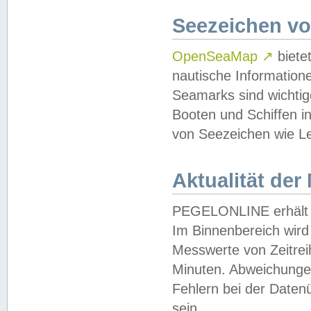
Seezeichen v
OpenSeaMap
↗
biete
nautische Information
Seamarks sind wichtig
Booten und Schiffen i
von Seezeichen wie Le
Aktualität der
PEGELONLINE erhält u
Im Binnenbereich wird 
Messwerte von Zeitreih
Minuten. Abweichungen
Fehlern bei der Daten
sein.