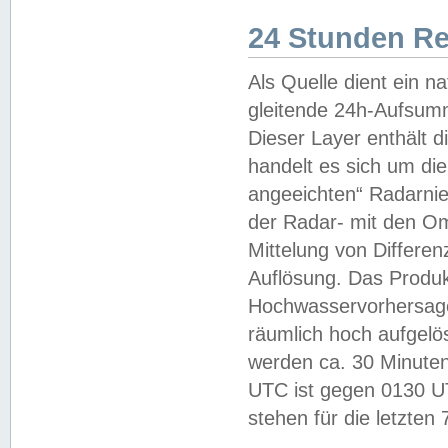
24 Stunden R
Als Quelle dient ein n
gleitende 24h-Aufsum
Dieser Layer enthält
handelt es sich um di
angeeichten“ Radarnie
der Radar- mit den O
Mittelung von Differe
Auflösung. Das Produk
Hochwasservorhersagez
räumlich hoch aufgelö
werden ca. 30 Minuten
UTC ist gegen 0130 UTC
stehen für die letzten