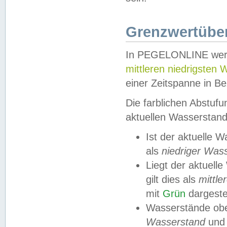
Grenzwertüber
In PEGELONLINE werde
mittleren niedrigsten
einer Zeitspanne in Be
Die farblichen Abstuf
aktuellen Wasserstand
Ist der aktuelle 
als
niedriger Was
Liegt der aktue
gilt dies als
mittle
mit
Grün
dargestel
Wasserstände obe
Wasserstand
und