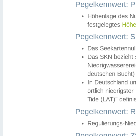
Pegelkennwert: 
Höhenlage des Nul
festgelegtes
Höhe
Pegelkennwert: 
Das Seekartennull
Das SKN bezieht s
Niedrigwassererei
deutschen Bucht) 
In Deutschland un
örtlich niedrigst
Tide (LAT)" definie
Pegelkennwert:
Regulierungs-Nie
Pegelkennwert: Z