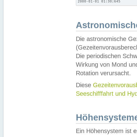
2000-01-01 01:30;645
Astronomische
Die astronomische Gez
(Gezeitenvorausberec
Die periodischen Schw
Wirkung von Mond und
Rotation verursacht.
Diese
Gezeitenvorau
Seeschifffahrt und Hy
Höhensystem
Ein Höhensystem ist e