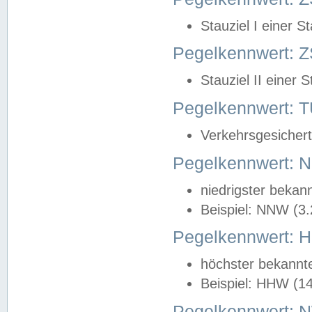
Stauziel I einer S
Pegelkennwert: Z
Stauziel II einer 
Pegelkennwert:
Verkehrsgesichert
Pegelkennwert:
niedrigster bekan
Beispiel: NNW (3
Pegelkennwert:
höchster bekannt
Beispiel: HHW (1
Pegelkennwert: 