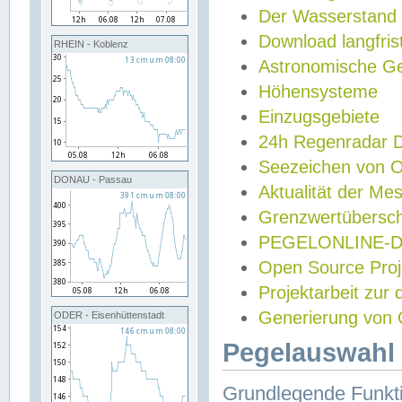
Der Wasserstand
Download langfris
RHEIN - Koblenz
Astronomische Gez
Höhensysteme
Einzugsgebiete
24h Regenradar
Seezeichen von 
DONAU - Passau
Aktualität der Me
Grenzwertübersch
PEGELONLINE-Di
Open Source Projek
Projektarbeit zur
Generierung von 
ODER - Eisenhüttenstadt
Pegelauswahl 
Grundlegende Funkti