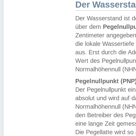
Der Wasserst
Der Wasserstand ist d
über dem
Pegelnullp
Zentimeter angegeben
die lokale Wassertie
aus. Erst durch die A
Wert des Pegelnullpun
Normalhöhennull (NHN
Pegelnullpunkt (PNP)
Der Pegelnullpunkt ei
absolut und wird auf
Normalhöhennull (NHN
den Betreiber des Pege
eine lange Zeit geme
Die Pegellatte wird s