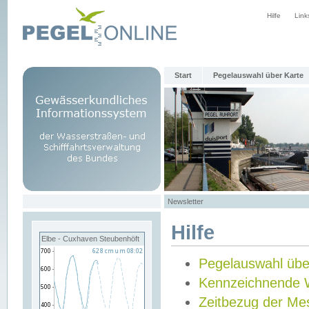
Hilfe
Link
Start
Pegelauswahl über Karte
Newsletter
Hilfe
Elbe - Cuxhaven Steubenhöft
Pegelauswahl übe
Kennzeichnende 
Zeitbezug der Me