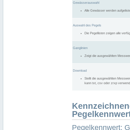
Gewässerauswahl
Alle Gewässer werden aufgelist
Auswahl des Pegels
Die Pegellisten zeigen alle ver
Ganglinien
Zeigt die ausgewählten Messwer
Download
Stellt die ausgewählten Messwer
kann txt, csv oder zrxp verwen
Kennzeichnen
Pegelkennwer
Pegelkennwert: 