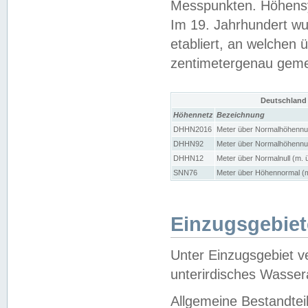
Messpunkten. Höhensy
Im 19. Jahrhundert wu
etabliert, an welchen 
zentimetergenau gem
Deutschland
Höhennetz
Bezeichnung
DHHN2016
Meter über Normalhöhennul
DHHN92
Meter über Normalhöhennul
DHHN12
Meter über Normalnull (m. 
SNN76
Meter über Höhennormal (m
Einzugsgebiet
Unter Einzugsgebiet v
unterirdisches Wasser
Allgemeine Bestandtei