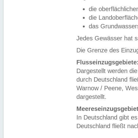
die oberflächlich
die Landoberfläc
das Grundwasser
Jedes Gewässer hat se
Die Grenze des Einzug
Flusseinzugsgebiete
Dargestellt werden die
durch Deutschland fli
Warnow / Peene, Weser
dargestellt.
Meereseinzugsgebiet
In Deutschland gibt 
Deutschland fließt n