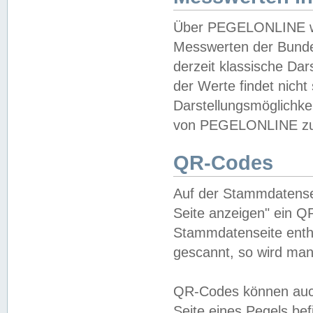
Über PEGELONLINE wer
Messwerten der Bundes
derzeit klassische Da
der Werte findet nicht 
Darstellungsmöglichkei
von PEGELONLINE zu 
QR-Codes
Auf der Stammdatensei
Seite anzeigen" ein Q
Stammdatenseite enthä
gescannt, so wird man
QR-Codes können auc
Seite eines Pegels be