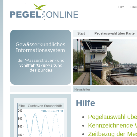
Hilfe
Link
Start
Pegelauswahl über Karte
Newsletter
Hilfe
Elbe - Cuxhaven Steubenhöft
Pegelauswahl übe
Kennzeichnende 
Zeitbezug der Me