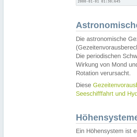
2000-01-01 01:30;645
Astronomische
Die astronomische Gez
(Gezeitenvorausberec
Die periodischen Schw
Wirkung von Mond und
Rotation verursacht.
Diese
Gezeitenvorau
Seeschifffahrt und Hy
Höhensystem
Ein Höhensystem ist e