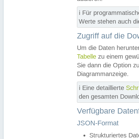
ℹ️ Für programmatisch
Werte stehen auch d
Zugriff auf die D
Um die Daten herunter
Tabelle
zu einem gewün
Sie dann die Option z
Diagrammanzeige.
ℹ️ Eine detaillierte
Schr
den gesamten Downlo
Verfügbare Daten
JSON-Format
Strukturiertes Da