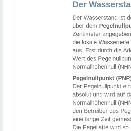
Der Wasserst
Der Wasserstand ist d
über dem
Pegelnullp
Zentimeter angegeben
die lokale Wassertie
aus. Erst durch die A
Wert des Pegelnullpun
Normalhöhennull (NHN
Pegelnullpunkt (PNP)
Der Pegelnullpunkt ei
absolut und wird auf
Normalhöhennull (NHN
den Betreiber des Pege
eine lange Zeit geme
Die Pegellatte wird s