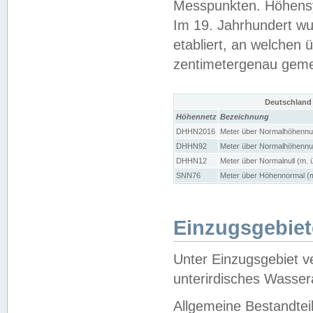
Messpunkten. Höhensy
Im 19. Jahrhundert wu
etabliert, an welchen 
zentimetergenau gem
Deutschland
Höhennetz
Bezeichnung
DHHN2016
Meter über Normalhöhennul
DHHN92
Meter über Normalhöhennul
DHHN12
Meter über Normalnull (m. 
SNN76
Meter über Höhennormal (m
Einzugsgebiet
Unter Einzugsgebiet v
unterirdisches Wasser
Allgemeine Bestandtei