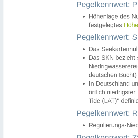
Pegelkennwert: 
Höhenlage des Nul
festgelegtes
Höhe
Pegelkennwert: 
Das Seekartennull
Das SKN bezieht s
Niedrigwassererei
deutschen Bucht) 
In Deutschland un
örtlich niedrigst
Tide (LAT)" definie
Pegelkennwert:
Regulierungs-Nie
Pegelkennwert: Z