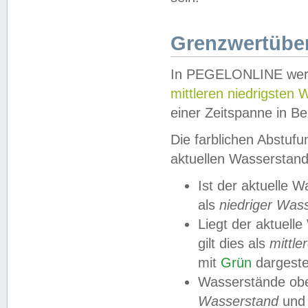
Grenzwertüber
In PEGELONLINE werde
mittleren niedrigsten
einer Zeitspanne in Be
Die farblichen Abstuf
aktuellen Wasserstand
Ist der aktuelle 
als
niedriger Was
Liegt der aktue
gilt dies als
mittle
mit
Grün
dargestel
Wasserstände obe
Wasserstand
und