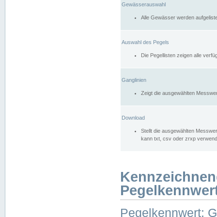
Gewässerauswahl
Alle Gewässer werden aufgelist
Auswahl des Pegels
Die Pegellisten zeigen alle ver
Ganglinien
Zeigt die ausgewählten Messwer
Download
Stellt die ausgewählten Messwer
kann txt, csv oder zrxp verwen
Kennzeichnen
Pegelkennwer
Pegelkennwert: 