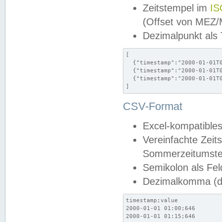
Zeitstempel im
IS
(Offset von MEZ
Dezimalpunkt als
[

  {"timestamp":"2000-01-01T0
  {"timestamp":"2000-01-01T0
  {"timestamp":"2000-01-01T0
]
CSV-Format
Excel-kompatibles
Vereinfachte Zeit
Sommerzeitumstel
Semikolon als Fel
Dezimalkomma (de
timestamp;value

2000-01-01 01:00;646

2000-01-01 01:15;646
