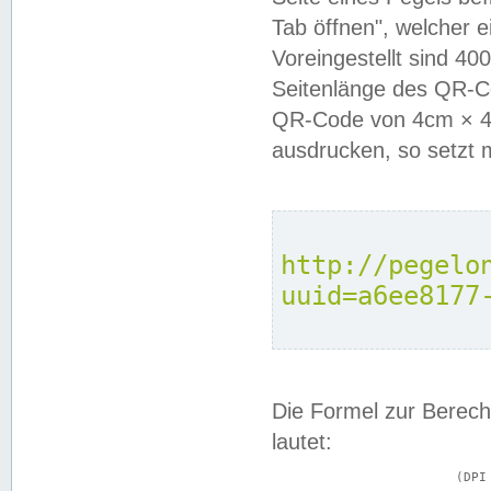
Tab öffnen", welcher 
Voreingestellt sind 4
Seitenlänge des QR-C
QR-Code von 4cm × 4c
ausdrucken, so setzt 
http://pegelo
uuid=a6ee8177
Die Formel zur Berech
lautet:
			(DPI × Druckkantenlänge in cm) ÷ 2,54 = Kantenlänge in Pixel
