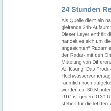
24 Stunden R
Als Quelle dient ein n
gleitende 24h-Aufsum
Dieser Layer enthält
handelt es sich um di
angeeichten“ Radarnie
der Radar- mit den O
Mittelung von Differe
Auflösung. Das Produk
Hochwasservorhersagez
räumlich hoch aufgelö
werden ca. 30 Minuten
UTC ist gegen 0130 UTC
stehen für die letzten