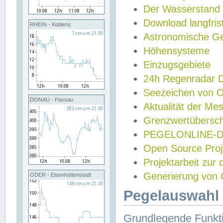
Der Wasserstand
Download langfris
RHEIN - Koblenz
Astronomische Gez
Höhensysteme
Einzugsgebiete
24h Regenradar
Seezeichen von 
DONAU - Passau
Aktualität der Me
Grenzwertübersch
PEGELONLINE-Di
Open Source Projek
Projektarbeit zur
Generierung von 
ODER - Eisenhüttenstadt
Pegelauswahl 
Grundlegende Funkti