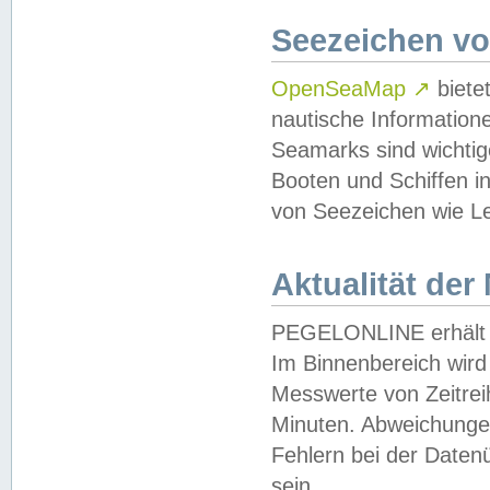
Seezeichen v
OpenSeaMap
↗
biete
nautische Information
Seamarks sind wichtig
Booten und Schiffen i
von Seezeichen wie Le
Aktualität der
PEGELONLINE erhält u
Im Binnenbereich wird 
Messwerte von Zeitreih
Minuten. Abweichungen
Fehlern bei der Daten
sein.