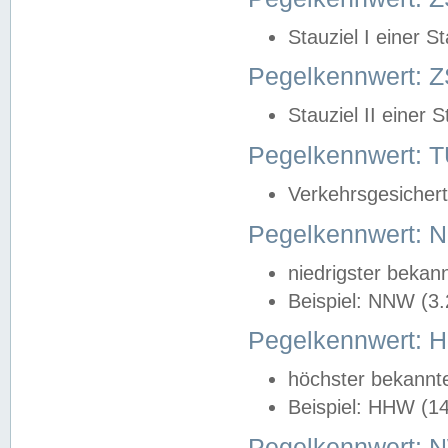
Stauziel I einer S
Pegelkennwert: Z
Stauziel II einer 
Pegelkennwert:
Verkehrsgesichert
Pegelkennwert:
niedrigster bekan
Beispiel: NNW (3
Pegelkennwert:
höchster bekannt
Beispiel: HHW (1
Pegelkennwert: 