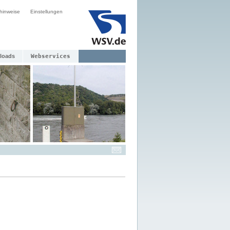
hinweise
Einstellungen
loads
Webservices