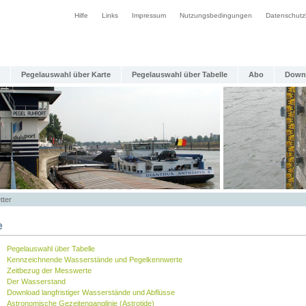
Hilfe
Links
Impressum
Nutzungsbedingungen
Datenschutz
Pegelauswahl über Karte
Pegelauswahl über Tabelle
Abo
Down
tter
e
Pegelauswahl über Tabelle
Kennzeichnende Wasserstände und Pegelkennwerte
Zeitbezug der Messwerte
Der Wasserstand
Download langfristiger Wasserstände und Abflüsse
Astronomische Gezeitenganglinie (Astrotide)