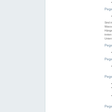
Pege
Sind 
Wasser
Hänge
treten
Unter
Pege
Pege
Pege
Pege