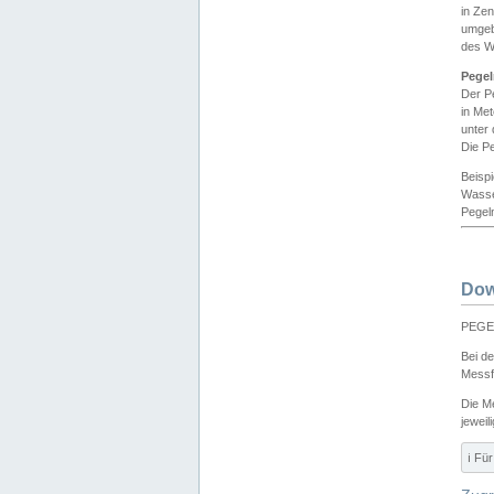
in Ze
umgeb
des W
Pegel
Der P
in Me
unter
Die Pe
Beisp
Wasse
Pegeln
Dow
PEGEL
Bei d
Messf
Die M
jeweil
ℹ️ F