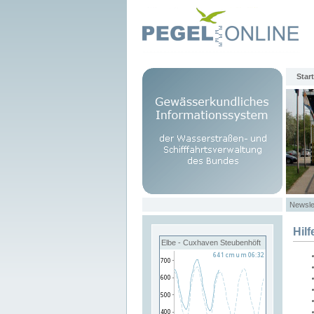
Start
Newsle
Hilf
Elbe - Cuxhaven Steubenhöft