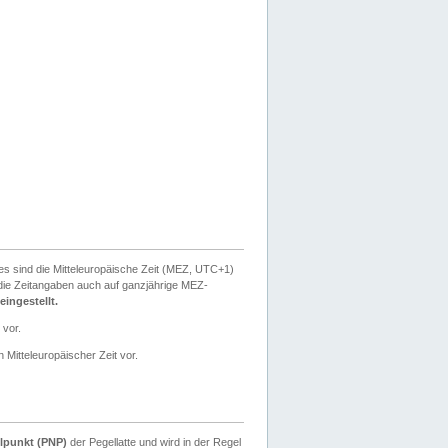
ies sind die Mitteleuropäische Zeit (MEZ, UTC+1)
ie Zeitangaben auch auf ganzjährige MEZ-
ingestellt.
 vor.
 Mitteleuropäischer Zeit vor.
lpunkt (PNP)
der Pegellatte und wird in der Regel