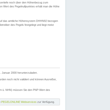
ssertiefe noch über den Höhenbezug zum
en Wert des Pegelnullpunktes erhält man die Höhe
d auf das amtliche Höhensystem DHHN92 bezogen
reiber des Pegels festgelegt und liegt meist
. Januar 2000 herunterzuladen.
den noch nicht validiert und können Ausreißer,
(m ü. NHN) müssen Sie den PNP-Wert des
ie
PEGELONLINE Webservices
zur Verfügung.