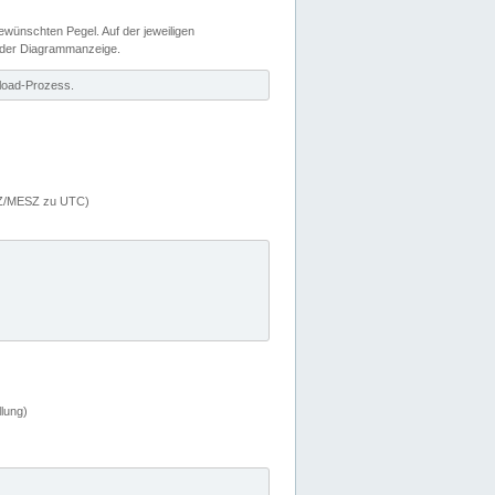
wünschten Pegel. Auf der jeweiligen
 der Diagrammanzeige.
load-Prozess.
MEZ/MESZ zu UTC)
lung)