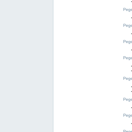
Pege
Pege
Peg
Pege
Pege
Pege
Pege
Peg