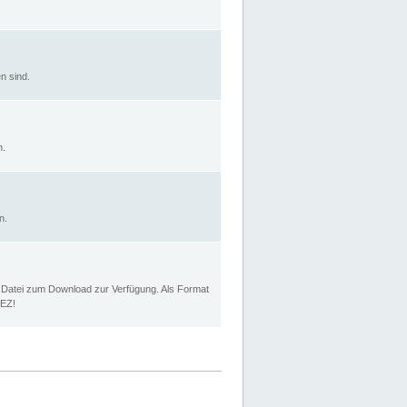
n sind.
n.
n.
p Datei zum Download zur Verfügung. Als Format
MEZ!