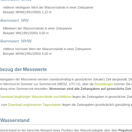
mittlerer niedrigster Wert der Wasserstände in einer Zeitspanne
Beispiel: MNW(1991/2000) 1,22 m
lkennwert: MW
Mittelwert der Wasserstände in einer Zeitspanne
Beispiel: MN(1991/2000) 3,00 m
elkennwert: MHW
mittlerer höchster Wert der Wasserstände in einer Zeitspanne
Beispiel: MHW(1991/2000) 6,00 m
tbezug der Messwerte
itangaben der Messwerte werden standardmäßig in gesetzlicher (lokaler) Zeit dargestellt. D
em Wechsel im Sommer zur Sommerzeit (MESZ, UTC+2). über die
Einstellungen
können Sie d
ellung ohne Sommerzeit einstellen.
Momentan sind alle Zeitangaben auf gesetzliche Zeit e
Download langfristiger Wasserstände und Abflüsse
liegen die Zeitangaben in gesetzlicher Zeit
n zum
Download angebotenen Tagesdateien
liegen die Zeitangaben grundsätzlich ganzjährig in
 Wasserstand
asserstand ist der lotrechte Abstand eines Punktes des Wasserspiegels über dem
Pegelnul