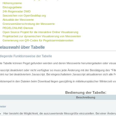
Höhensysteme
Einzugsgebiete
24h Regenradar DWD
Seezeichen von OpenSeaMap.org
Aktualität der Messwerte
Grenzwertüberschreitung der Messwerte
PEGELONLINE-Dienste
Open Source Projekt für die interaktive Online Visualisierung
Projektarbeit zur dynamischen Visualisierung von Messwerten
Generierung von QR-Codes für Pegelstammdatenseiten
elauswahl über Tabelle
legende Funktionsweise der Tabelle
die Tabelle können Pegel gefunden werden und deren Messwerte heruntergeladen oder visuali
vascript deaktiviert oder nicht verfügbar so muss jede Änderung mit der Bestätigung des "Filt
int nur bei deaktiviertem Javascript. Bei eingeschaltetem Javascript aktualisieren sich alle 
itstempel in den Dateien beim Download liegen ganzjährig in mitteleuropäischer Winterzeit vo
Bedienung der Tabelle:
Beschreibung
meter
Hier besteht die Möglichkeit, die auszuwertende Messgröße einzustellen. Bei einer Ände