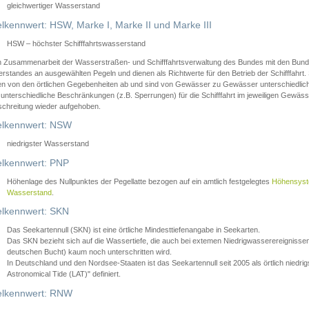
gleichwertiger Wasserstand
lkennwert: HSW, Marke I, Marke II und Marke III
HSW – höchster Schifffahrtswasserstand
in Zusammenarbeit der Wasserstraßen- und Schifffahrtsverwaltung des Bundes mit den Bund
standes an ausgewählten Pegeln und dienen als Richtwerte für den Betrieb der Schifffahrt. 
n von den örtlichen Gegebenheiten ab und sind von Gewässer zu Gewässer unterschiedlich
 unterschiedliche Beschränkungen (z.B. Sperrungen) für die Schifffahrt im jeweiligen Gewäss
schreitung wieder aufgehoben.
lkennwert: NSW
niedrigster Wasserstand
lkennwert: PNP
Höhenlage des Nullpunktes der Pegellatte bezogen auf ein amtlich festgelegtes
Höhensys
Wasserstand
.
lkennwert: SKN
Das Seekartennull (SKN) ist eine örtliche Mindesttiefenangabe in Seekarten.
Das SKN bezieht sich auf die Wassertiefe, die auch bei extemen Niedrigwasserereignissen
deutschen Bucht) kaum noch unterschritten wird.
In Deutschland und den Nordsee-Staaten ist das Seekartennull seit 2005 als örtlich nie
Astronomical Tide (LAT)" definiert.
lkennwert: RNW