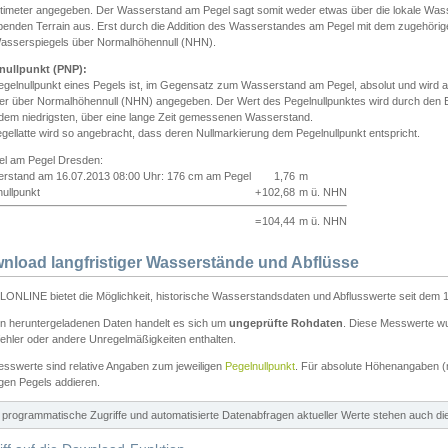
ntimeter angegeben. Der Wasserstand am Pegel sagt somit weder etwas über die lokale Wa
enden Terrain aus. Erst durch die Addition des Wasserstandes am Pegel mit dem zugehörig
asserspiegels über Normalhöhennull (NHN).
nullpunkt (PNP):
egelnullpunkt eines Pegels ist, im Gegensatz zum Wasserstand am Pegel, absolut und wir
ter über Normalhöhennull (NHN) angegeben. Der Wert des Pegelnullpunktes wird durch den Bet
 dem niedrigsten, über eine lange Zeit gemessenen Wasserstand.
gellatte wird so angebracht, dass deren Nullmarkierung dem Pegelnullpunkt entspricht.
iel am Pegel Dresden:
rstand am 16.07.2013 08:00 Uhr: 176 cm am Pegel
1,76
m
ullpunkt
+
102,68
m ü. NHN
=
104,44
m ü. NHN
nload langfristiger Wasserstände und Abflüsse
ONLINE bietet die Möglichkeit, historische Wasserstandsdaten und Abflusswerte seit dem 1
en heruntergeladenen Daten handelt es sich um
ungeprüfte Rohdaten
. Diese Messwerte wur
ehler oder andere Unregelmäßigkeiten enthalten.
esswerte sind relative Angaben zum jeweiligen
Pegelnullpunkt
. Für absolute Höhenangaben 
igen Pegels addieren.
ür programmatische Zugriffe und automatisierte Datenabfragen aktueller Werte stehen auch d