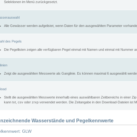
Selektionen im Menü zurückgesetzt.
sserauswahl
Alle Gewässer werden aufgelistet, wenn Daten für den ausgewählten Parameter vorhande
ahl des Pegels
Die Pegellisten zeigen alle verfügbaren Pegel einmal mit Namen und einmal mit Nummer a
inien
Zeigt die ausgewählten Messwerte als Ganglinie. Es können maximal 6 ausgewählt werde
load
Stellt die ausgewählten Messwerte innerhalb eines auswählbaren Zeitbereichs in einer Zi
kann txt, csv oder zrxp verwendet werden. Die Zeitangabe in den Download-Dateien ist 
nzeichnende Wasserstände und Pegelkennwerte
lkennwert: GLW