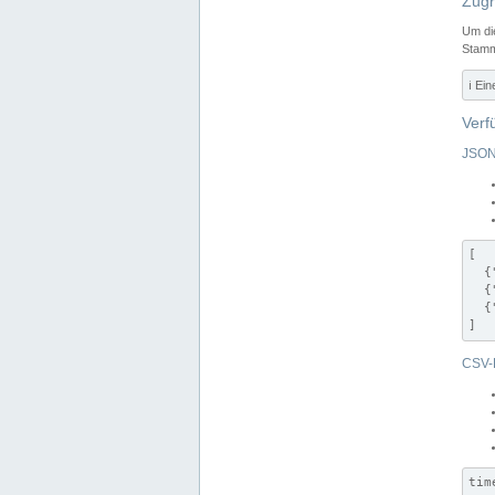
Zugr
Um di
Stamm
ℹ️ Ei
Verf
JSON
[

  {
  {
  {
]
CSV-
tim