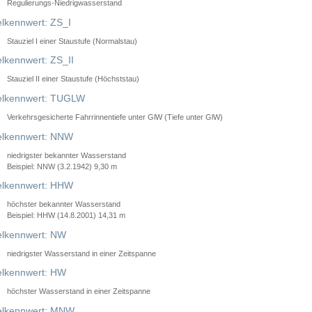
Regulierungs-Niedrigwasserstand
lkennwert: ZS_I
Stauziel I einer Staustufe (Normalstau)
lkennwert: ZS_II
Stauziel II einer Staustufe (Höchststau)
elkennwert: TUGLW
Verkehrsgesicherte Fahrrinnentiefe unter GlW (Tiefe unter GlW)
lkennwert: NNW
niedrigster bekannter Wasserstand
Beispiel: NNW (3.2.1942) 9,30 m
lkennwert: HHW
höchster bekannter Wasserstand
Beispiel: HHW (14.8.2001) 14,31 m
lkennwert: NW
niedrigster Wasserstand in einer Zeitspanne
lkennwert: HW
höchster Wasserstand in einer Zeitspanne
elkennwert: MNW