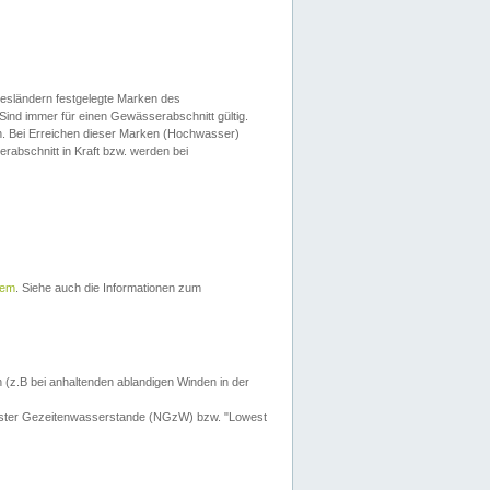
esländern festgelegte Marken des
Sind immer für einen Gewässerabschnitt gültig.
. Bei Erreichen dieser Marken (Hochwasser)
erabschnitt in Kraft bzw. werden bei
tem
. Siehe auch die Informationen zum
 (z.B bei anhaltenden ablandigen Winden in der
drigster Gezeitenwasserstande (NGzW) bzw. "Lowest