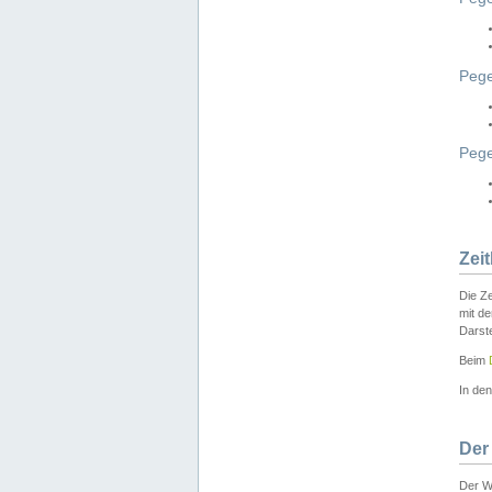
Pege
Peg
Zei
Die Ze
mit d
Darst
Beim
In de
Der
Der W