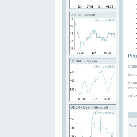
RHEIN - Koblenz
Peg
DONAU - Passau
Grund
über 
Ist Ja
ersche
Die Ze
ODER - Eisenhüttenstadt
Para