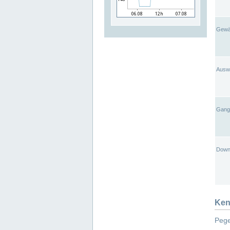
Gewä
Ausw
Gangl
Down
Ken
Pege