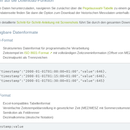
iff auf die Download-Funktion
e Daten herunterzuladen, navigieren Sie zunächst über die
Pegelauswahl-Tabelle
zu einem ge
datenseite finden Sie dann die Option zum Download der historischen Messdaten unterhalb
ne detaillierte
Schritt-für-Schritt-Anleitung mit Screenshots
führt Sie durch den gesamten Down
ügbare Datenformate
-Format
Strukturiertes Datenformat für programmatische Verarbeitung
Zeitstempel im
ISO 8601-Format
↗
mit vollständigen Zeitzoneninformation (Offset von 
Dezimalpunkt als Trennzeichen
"timestamp":"2000-01-01T01:00:00+01:00","value":646},

"timestamp":"2000-01-01T01:15:00+01:00","value":646},

"timestamp":"2000-01-01T01:30:00+01:00","value":645}

Format
Excel-kompatibles Tabellenformat
Vereinfachte Zeitstempeldarstellung in gesetzlicher Zeit (MEZ/MESZ mit Sommerzeitumstel
Semikolon als Feldtrenner
Dezimalkomma (deutsche Notation)
estamp;value
