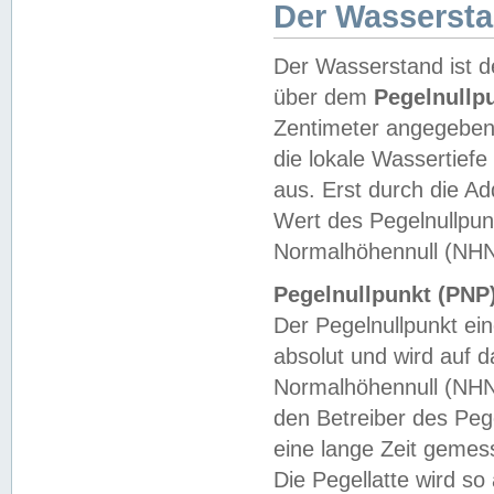
Der Wasserst
Der Wasserstand ist d
über dem
Pegelnullp
Zentimeter angegeben
die lokale Wassertie
aus. Erst durch die A
Wert des Pegelnullpun
Normalhöhennull (NHN
Pegelnullpunkt (PNP)
Der Pegelnullpunkt ei
absolut und wird auf
Normalhöhennull (NHN
den Betreiber des Pege
eine lange Zeit geme
Die Pegellatte wird s