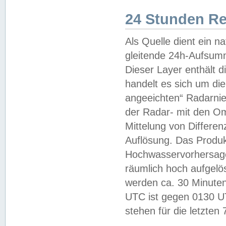
24 Stunden R
Als Quelle dient ein n
gleitende 24h-Aufsum
Dieser Layer enthält
handelt es sich um di
angeeichten“ Radarnie
der Radar- mit den O
Mittelung von Differe
Auflösung. Das Produk
Hochwasservorhersagez
räumlich hoch aufgelö
werden ca. 30 Minuten
UTC ist gegen 0130 UTC
stehen für die letzten