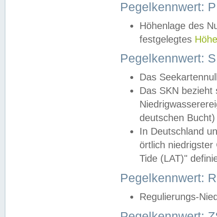
Pegelkennwert: 
Höhenlage des Nul
festgelegtes
Höhe
Pegelkennwert: 
Das Seekartennull
Das SKN bezieht s
Niedrigwassererei
deutschen Bucht) 
In Deutschland un
örtlich niedrigst
Tide (LAT)" definie
Pegelkennwert:
Regulierungs-Nie
Pegelkennwert: Z