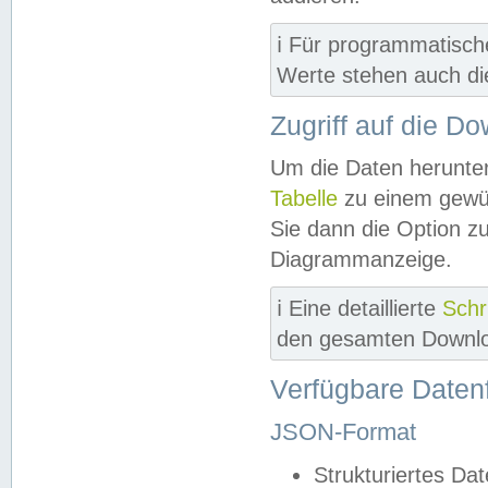
ℹ️ Für programmatisch
Werte stehen auch d
Zugriff auf die D
Um die Daten herunter
Tabelle
zu einem gewün
Sie dann die Option z
Diagrammanzeige.
ℹ️ Eine detaillierte
Schr
den gesamten Downlo
Verfügbare Daten
JSON-Format
Strukturiertes Da