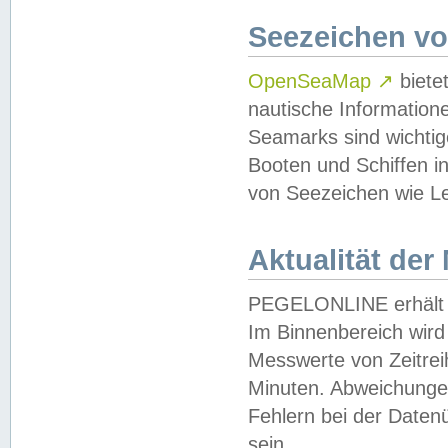
Seezeichen v
OpenSeaMap
↗
biete
nautische Information
Seamarks sind wichtig
Booten und Schiffen i
von Seezeichen wie Le
Aktualität der
PEGELONLINE erhält u
Im Binnenbereich wird 
Messwerte von Zeitreih
Minuten. Abweichungen
Fehlern bei der Daten
sein.