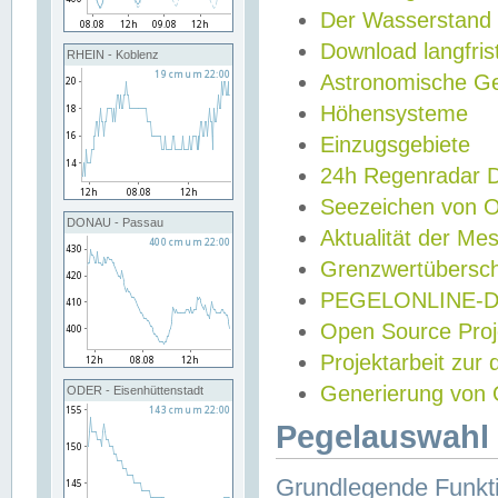
Der Wasserstand
Download langfris
RHEIN - Koblenz
Astronomische Gez
Höhensysteme
Einzugsgebiete
24h Regenradar
Seezeichen von 
DONAU - Passau
Aktualität der Me
Grenzwertübersch
PEGELONLINE-Di
Open Source Projek
Projektarbeit zur
Generierung von 
ODER - Eisenhüttenstadt
Pegelauswahl 
Grundlegende Funkti