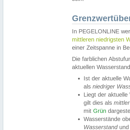
Grenzwertüber
In PEGELONLINE werde
mittleren niedrigsten
einer Zeitspanne in Be
Die farblichen Abstuf
aktuellen Wasserstand
Ist der aktuelle 
als
niedriger Was
Liegt der aktue
gilt dies als
mittle
mit
Grün
dargestel
Wasserstände obe
Wasserstand
und