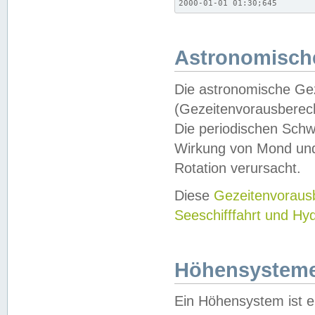
2000-01-01 01:30;645
Astronomische
Die astronomische Gez
(Gezeitenvorausberec
Die periodischen Schw
Wirkung von Mond und
Rotation verursacht.
Diese
Gezeitenvorau
Seeschifffahrt und Hy
Höhensystem
Ein Höhensystem ist e