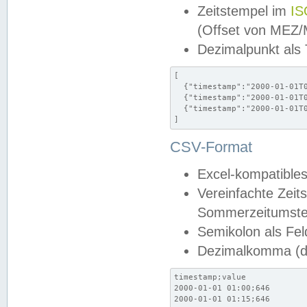
Zeitstempel im
IS
(Offset von MEZ
Dezimalpunkt als
[

  {"timestamp":"2000-01-01T0
  {"timestamp":"2000-01-01T0
  {"timestamp":"2000-01-01T0
]
CSV-Format
Excel-kompatibles
Vereinfachte Zeit
Sommerzeitumstel
Semikolon als Fel
Dezimalkomma (de
timestamp;value

2000-01-01 01:00;646

2000-01-01 01:15;646
