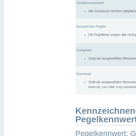
Gewässerauswahl
Alle Gewässer werden aufgelist
Auswahl des Pegels
Die Pegellisten zeigen alle ver
Ganglinien
Zeigt die ausgewählten Messwer
Download
Stellt die ausgewählten Messwer
kann txt, csv oder zrxp verwen
Kennzeichnen
Pegelkennwer
Pegelkennwert: 