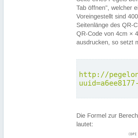
Tab öffnen", welcher 
Voreingestellt sind 4
Seitenlänge des QR-C
QR-Code von 4cm × 4c
ausdrucken, so setzt 
http://pegelo
uuid=a6ee8177
Die Formel zur Berech
lautet:
			(DPI × Druckkantenlänge in cm) ÷ 2,54 = Kantenlänge in Pixel
