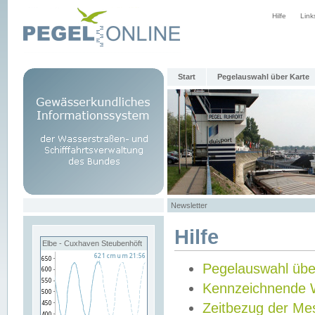
Hilfe
Link
Start
Pegelauswahl über Karte
Newsletter
Hilfe
Elbe - Cuxhaven Steubenhöft
Pegelauswahl übe
Kennzeichnende 
Zeitbezug der Me