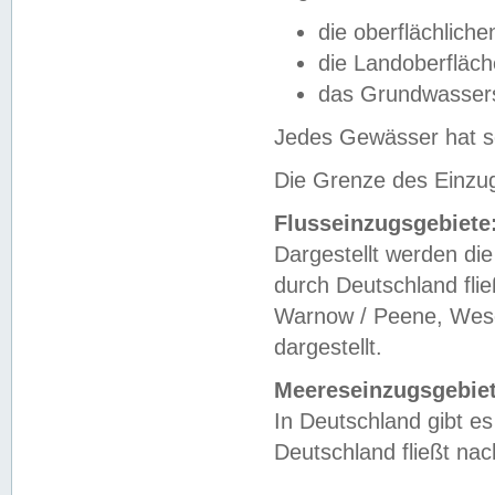
die oberflächlich
die Landoberfläc
das Grundwasser
Jedes Gewässer hat se
Die Grenze des Einzug
Flusseinzugsgebiete
Dargestellt werden die
durch Deutschland fli
Warnow / Peene, Weser
dargestellt.
Meereseinzugsgebiet
In Deutschland gibt 
Deutschland fließt n