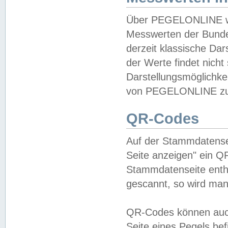
Über PEGELONLINE wer
Messwerten der Bundes
derzeit klassische Da
der Werte findet nicht 
Darstellungsmöglichkei
von PEGELONLINE zu 
QR-Codes
Auf der Stammdatensei
Seite anzeigen" ein Q
Stammdatenseite enthä
gescannt, so wird man
QR-Codes können auc
Seite eines Pegels be