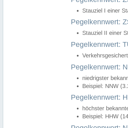
Stauziel I einer S
Pegelkennwert: Z
Stauziel II einer 
Pegelkennwert:
Verkehrsgesichert
Pegelkennwert:
niedrigster bekan
Beispiel: NNW (3
Pegelkennwert:
höchster bekannt
Beispiel: HHW (1
Pegelkennwert: 