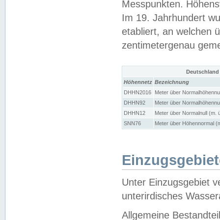
Messpunkten. Höhensy
Im 19. Jahrhundert wu
etabliert, an welchen 
zentimetergenau gem
Deutschland
Höhennetz
Bezeichnung
DHHN2016
Meter über Normalhöhennul
DHHN92
Meter über Normalhöhennul
DHHN12
Meter über Normalnull (m. 
SNN76
Meter über Höhennormal (m
Einzugsgebiet
Unter Einzugsgebiet v
unterirdisches Wasser
Allgemeine Bestandtei